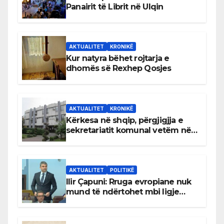
Panairit të Librit në Ulqin
AKTUALITET
KRONIKË
Kur natyra bëhet rojtarja e
dhomës së Rexhep Qosjes
AKTUALITET
KRONIKË
Kërkesa në shqip, përgjigjja e
sekretariatit komunal vetëm në
gjuhën malazeze
AKTUALITET
POLITIKË
Ilir Çapuni: Rruga evropiane nuk
mund të ndërtohet mbi ligje
antikushtetuese