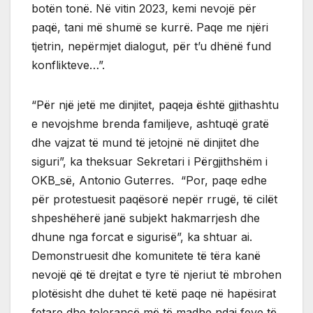
botën tonë. Në vitin 2023, kemi nevojë për
paqë, tani më shumë se kurrë. Paqe me njëri
tjetrin, nepërmjet dialogut, për t’u dhënë fund
konflikteve…”.
“Për një jetë me dinjitet, paqeja është gjithashtu
e nevojshme brenda familjeve, ashtuqë gratë
dhe vajzat të mund të jetojnë në dinjitet dhe
siguri”, ka theksuar Sekretari i Përgjithshëm i
OKB_së, Antonio Guterres. “Por, paqe edhe
për protestuesit paqësorë nepër rrugë, të cilët
shpeshëherë janë subjekt hakmarrjesh dhe
dhune nga forcat e sigurisë”, ka shtuar ai.
Demonstruesit dhe komunitete të tëra kanë
nevojë që të drejtat e tyre të njeriut të mbrohen
plotësisht dhe duhet të ketë paqe në hapësirat
fetare dhe tolerancë më të madhe ndaj feve të