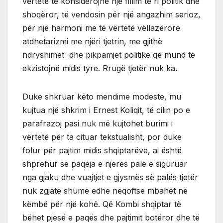
vërtetë të konsiderojnë një fillim të ri politik dhe
shoqëror, të vendosin për një angazhim serioz,
për një harmoni me të vërtetë vëllazërore
atdhetarizmi me njëri tjetrin, me gjithë
ndryshimet dhe pikpamjet politike që mund të
ekzistojnë midis tyre. Rrugë tjetër nuk ka.
Duke shkruar këto mendime modeste, mu
kujtua një shkrim i Ernest Koliqit, të cilin po e
parafrazoj pasi nuk më kujtohet burimi i
vërtetë për ta cituar tekstualisht, por duke
folur për pajtim midis shqiptarëve, ai është
shprehur se paqeja e njerës palë e siguruar
nga gjaku dhe vuajtjet e gjysmës së palës tjetër
nuk zgjatë shumë edhe nëqoftse mbahet në
këmbë për një kohë. Që Kombi shqiptar të
bëhet pjesë e paqës dhe pajtimit botëror dhe të