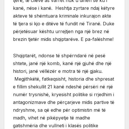
tjerë, të cilëve as varret nuk u dihen se ku i
kanë, nëse i kanë. Heshtja zyrtare ndaj këtyre
akteve të shëmtuara kriminale inkurajon akte
të tjera si kjo e ditëve të fundit në Tiranë. Duke
përjetësuar kështu urrejtjen nga një brez në
brezin tjetër midis shqiptarëve. E pa-falëshme!
Shqiptarët, ndonse të shpërndarë në pesë
shtete, janë një komb, kanë një gjuhë dhe një
histori, janë vëllëzër e motra të një gjaku.
Megjithkëtë, fatkeqsisht, historia dhe shpresat
e fillim shekullit 21 kanë ndeshë përsëri në një
numër trysnishë, kryesisht politike si rrjedhim i
antagonizmave dhe përçarjeve midis partive të
ndryshme, sa që edhe për optimistin më të
madh, vihet në pikëpyetje të madhe
gatishmëria dhe vullneti i klasës politike