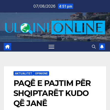
Skip
07/08/2026
4:51 pm
to
content
AKTUALITET
OPINIONE
PAQË E PAJTIM PËR
SHQIPTARËT KUDO
QË JANË