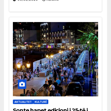
AKTUALITET
KULTURË
Sonte hapet edicioni i 25-të i