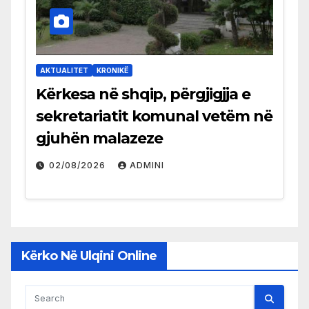
AKTUALITET
KRONIKË
Kërkesa në shqip, përgjigjja e
sekretariatit komunal vetëm në
gjuhën malazeze
02/08/2026
ADMINI
Kërko Në Ulqini Online