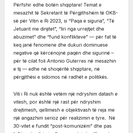
Përfshir edhe botën shqiptare! Temat e
mesazhit të Sekretarit të Përgjithshëm të OKB-
së për Vitin e Ri 2023, si “Paqa e siguria”, “Të
Jetuarit me dinjitet”, “liri nga urrejtjet dhe
abuzimet” dhe “fund konflikteve” — për fat të
keq janë fenomene dhe dukuri dominuese
negative që kërcënojnë paqën dhe sigurinë –
për të cilat foli Antonio Guterres në mesazhin
e tij — edhe në shoqëritë shqiptare, në
përgjithësi e sidomos në radhët e politikës.
Viti i Ri nuk është vetëm një ndryshim datash e
vitesh, por është një rast për ndryshim
drejtimesh, qellimesh e objektivash të reja me
një angazhim serioz për realizimin e tyre. Në
30-vitet e fundit “post-komunizëm” dhe pas