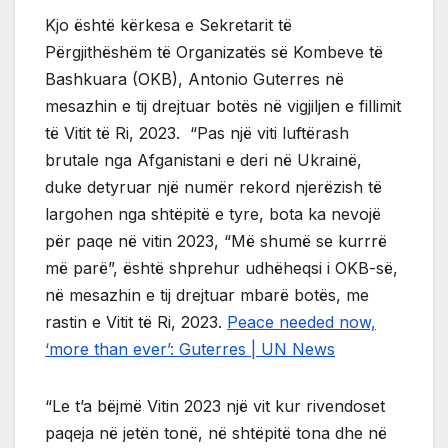
Kjo është kërkesa e Sekretarit të
Përgjithëshëm të Organizatës së Kombeve të
Bashkuara (OKB), Antonio Guterres në
mesazhin e tij drejtuar botës në vigjiljen e fillimit
të Vitit të Ri, 2023. “Pas një viti luftërash
brutale nga Afganistani e deri në Ukrainë,
duke detyruar një numër rekord njerëzish të
largohen nga shtëpitë e tyre, bota ka nevojë
për paqe në vitin 2023, “Më shumë se kurrrë
më parë”, është shprehur udhëheqsi i OKB-së,
në mesazhin e tij drejtuar mbarë botës, me
rastin e Vitit të Ri, 2023.
Peace needed now,
‘more than ever’: Guterres | UN News
“Le t’a bëjmë Vitin 2023 një vit kur rivendoset
paqeja në jetën tonë, në shtëpitë tona dhe në