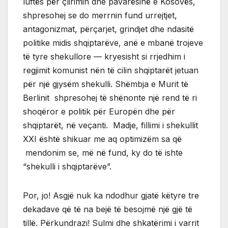
luftës për çlirimin dhe pavarësinë e Kosovës,
shpresohej se do merrnin fund urrejtjet,
antagonizmat, përçarjet, grindjet dhe ndasitë
politike midis shqiptarëve, anë e mbanë trojeve
të tyre shekullore — kryesisht si rrjedhim i
regjimit komunist nën të cilin shqiptarët jetuan
për një gjysëm shekulli. Shëmbja e Murit të
Berlinit shpresohej të shënonte një rend të ri
shoqëror e politik për Europën dhe për
shqiptarët, në veçanti. Madje, fillimi i shekullit
XXI është shikuar me aq optimizëm sa që
mendonim se, më në fund, ky do të ishte
“shekulli i shqiptarëve”.
Por, jo! Asgjë nuk ka ndodhur gjatë këtyre tre
dekadave që të na bejë të besojmë një gjë të
tillë. Përkundrazi! Sulmi dhe shkatërimi i varrit