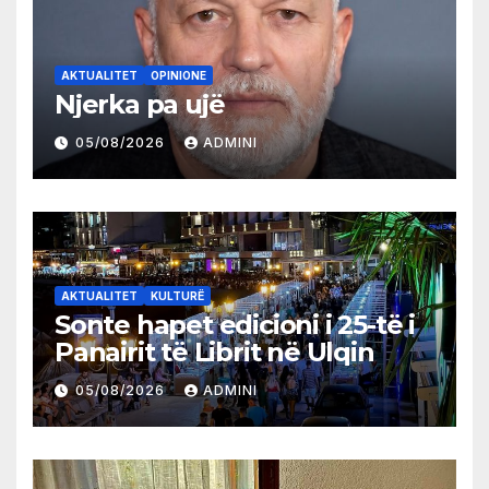
AKTUALITET
OPINIONE
Njerka pa ujë
05/08/2026
ADMINI
AKTUALITET
KULTURË
Sonte hapet edicioni i 25-të i
Panairit të Librit në Ulqin
05/08/2026
ADMINI