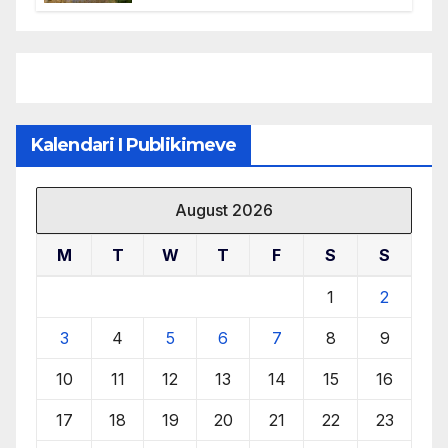
mbrojtjen e natyrës dhe
menaxhimin e qëndrueshëm të
burimeve më të çmuara
Kalendari I Publikimeve
August 2026
M
T
W
T
F
S
S
1
2
3
4
5
6
7
8
9
10
11
12
13
14
15
16
17
18
19
20
21
22
23