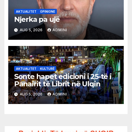
AKTUALITET
OPINIONE
Njerka pa ujë
AUG 5, 2026
ADMINI
AKTUALITET
KULTURË
Sonte hapet edicioni i 25-të i
Panairit të Librit në Ulqin
AUG 5, 2026
ADMINI