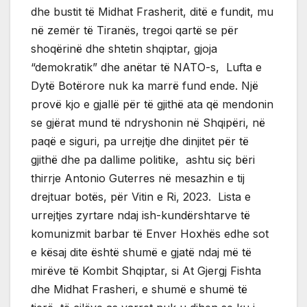
dhe bustit të Midhat Frasherit, ditë e fundit, mu
në zemër të Tiranës, tregoi qartë se për
shoqërinë dhe shtetin shqiptar, gjoja
“demokratik” dhe anëtar të NATO-s, Lufta e
Dytë Botërore nuk ka marrë fund ende. Një
provë kjo e gjallë për të gjithë ata që mendonin
se gjërat mund të ndryshonin në Shqipëri, në
paqë e siguri, pa urrejtje dhe dinjitet për të
gjithë dhe pa dallime politike, ashtu siç bëri
thirrje Antonio Guterres në mesazhin e tij
drejtuar botës, për Vitin e Ri, 2023. Lista e
urrejtjes zyrtare ndaj ish-kundërshtarve të
komunizmit barbar të Enver Hoxhës edhe sot
e kësaj dite është shumë e gjatë ndaj më të
mirëve të Kombit Shqiptar, si At Gjergj Fishta
dhe Midhat Frasheri, e shumë e shumë të