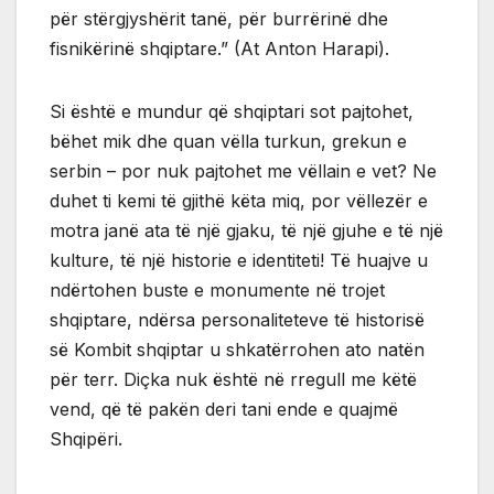
për stërgjyshërit tanë, për burrërinë dhe
fisnikërinë shqiptare.” (At Anton Harapi).
Si është e mundur që shqiptari sot pajtohet,
bëhet mik dhe quan vëlla turkun, grekun e
serbin – por nuk pajtohet me vëllain e vet? Ne
duhet ti kemi të gjithë këta miq, por vëllezër e
motra janë ata të një gjaku, të një gjuhe e të një
kulture, të një historie e identiteti! Të huajve u
ndërtohen buste e monumente në trojet
shqiptare, ndërsa personaliteteve të historisë
së Kombit shqiptar u shkatërrohen ato natën
për terr. Diçka nuk është në rregull me këtë
vend, që të pakën deri tani ende e quajmë
Shqipëri.