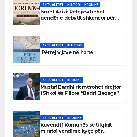
AKTUALITET
HISTORI
KRONIKË
Ismet Azizi: Petnjica bëhet
qendër e debatit shkencor për
Bihorin gjatë viteve 1939–1948
AKTUALITET
KULTURË
Përtej vijave në hartë
AKTUALITET
KRONIKË
Mustaf Bardhi riemërohet drejtor
i Shkollës Fillore “Bedri Elezaga”
AKTUALITET
KRONIKË
Kuvendi i Komunës së Ulqinit
miratoi vendime kyçe për