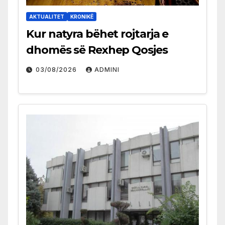
AKTUALITET
KRONIKË
Kur natyra bëhet rojtarja e
dhomës së Rexhep Qosjes
03/08/2026
ADMINI