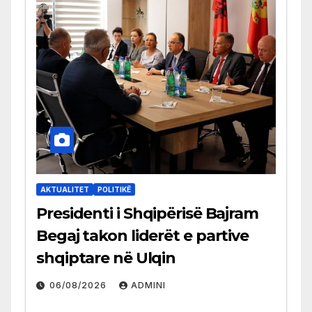
AKTUALITET
POLITIKË
Presidenti i Shqipërisë Bajram
Begaj takon liderët e partive
shqiptare në Ulqin
06/08/2026
ADMINI