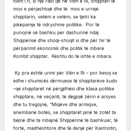
fillim i ri, si një rast që në Vitin e Ri, shqiptari të
mos e përjashtojë dhe të mos e urrejë
shqiptarin, vetëm e vetëm, se tjetri ka
pikëpamje të ndryshme politike. Por të
punojnë së bashku për dashurinë ndaj
Shqipërisë dhe shoqi-shoqit si dhe për hir të
përparimit ekonomik dhe politik të mbarë
Kombit shqiptar. Kështu do të ishte e mbara.
Ky pra është urimi për Vitin e Ri – por besoj se
edhe i shumicës dërmuese të shqiptarëve kudo
–që shqiptarët në përgjithësi dhe klasa politike
shqiptare, në veçanti, të dëgjojë zërin e arsyes
dhe tu tregojnë, “Miqëve dhe armiqve,
anembanë botës, se shqiptarët janë të zotët ta
bëjnë dhe ta mbajnë Shqipërinë të bashkuar, të
fortë, madhështore dhe të denjë për Kastriotin,