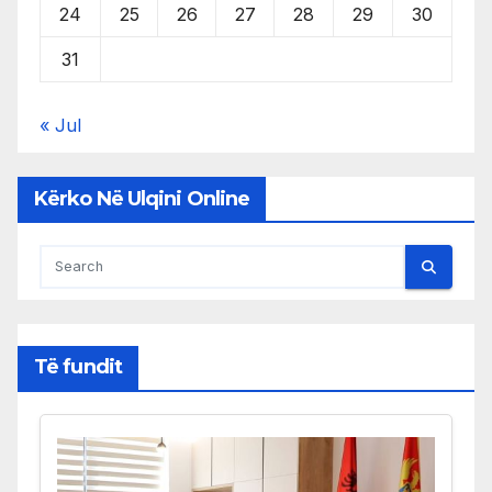
24
25
26
27
28
29
30
31
« Jul
Kërko Në Ulqini Online
Të fundit