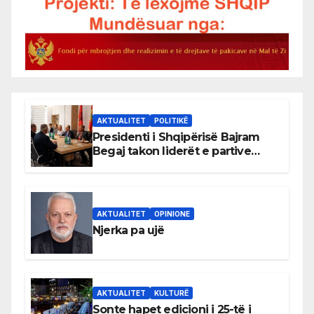
AKTUALITET
POLITIKË
Presidenti i Shqipërisë Bajram
Begaj takon liderët e partive
shqiptare në Ulqin
AKTUALITET
OPINIONE
Njerka pa ujë
AKTUALITET
KULTURË
Sonte hapet edicioni i 25-të i