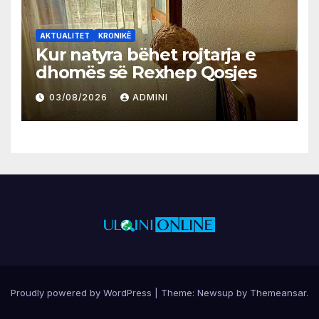
AKTUALITET
KRONIKË
Kur natyra bëhet rojtarja e
dhomës së Rexhep Qosjes
03/08/2026
ADMINI
Proudly powered by WordPress
|
Theme:
Newsup
by
Themeansar
.