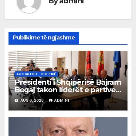
By
admini
Publikime të ngjashme
AKTUALITET
POLITIKË
Presidenti i Shqipërisë Bajram
Begaj takon liderët e partive
shqiptare në Ulqin
AUG 6, 2026
ADMINI