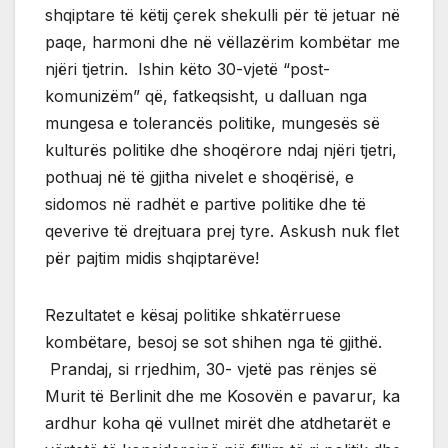
shqiptare të këtij çerek shekulli për të jetuar në
paqe, harmoni dhe në vëllazërim kombëtar me
njëri tjetrin. Ishin këto 30-vjetë “post-
komunizëm” që, fatkeqsisht, u dalluan nga
mungesa e tolerancës politike, mungesës së
kulturës politike dhe shoqërore ndaj njëri tjetri,
pothuaj në të gjitha nivelet e shoqërisë, e
sidomos në radhët e partive politike dhe të
qeverive të drejtuara prej tyre. Askush nuk flet
për pajtim midis shqiptarëve!
Rezultatet e kësaj politike shkatërruese
kombëtare, besoj se sot shihen nga të gjithë.
Prandaj, si rrjedhim, 30- vjetë pas rënjes së
Murit të Berlinit dhe me Kosovën e pavarur, ka
ardhur koha që vullnet mirët dhe atdhetarët e