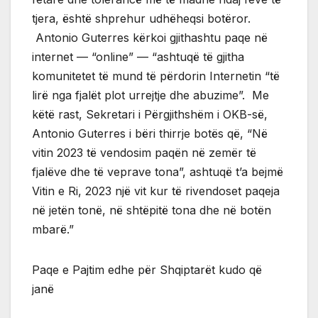
tjera, është shprehur udhëheqsi botëror.
Antonio Guterres kërkoi gjithashtu paqe në
internet — “online” — “ashtuqë të gjitha
komunitetet të mund të përdorin Internetin “të
lirë nga fjalët plot urrejtje dhe abuzime”. Me
këtë rast, Sekretari i Përgjithshëm i OKB-së,
Antonio Guterres i bëri thirrje botës që, “Në
vitin 2023 të vendosim paqën në zemër të
fjalëve dhe të veprave tona”, ashtuqë t’a bejmë
Vitin e Ri, 2023 një vit kur të rivendoset paqeja
në jetën tonë, në shtëpitë tona dhe në botën
mbarë.”
Paqe e Pajtim edhe për Shqiptarët kudo që
janë