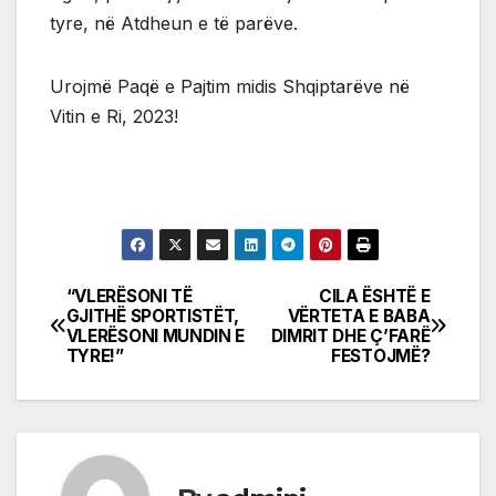
tyre, në Atdheun e të parëve.
Urojmë Paqë e Pajtim midis Shqiptarëve në
Vitin e Ri, 2023!
“VLERËSONI TË
CILA ËSHTË E
Post
GJITHË SPORTISTËT,
VËRTETA E BABA
VLERËSONI MUNDIN E
DIMRIT DHE Ç’FARË
navigation
TYRE!”
FESTOJMË?