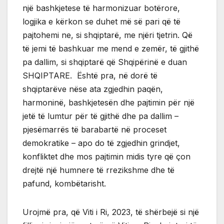
një bashkjetese të harmonizuar botërore,
logjika e kërkon se duhet më së pari që të
pajtohemi ne, si shqiptarë, me njëri tjetrin. Që
të jemi të bashkuar me mend e zemër, të gjithë
pa dallim, si shqiptarë që Shqipërinë e duan
SHQIPTARE. Është pra, në dorë të
shqiptarëve nëse ata zgjedhin paqën,
harmoninë, bashkjetesën dhe pajtimin për një
jetë të lumtur për të gjithë dhe pa dallim –
pjesëmarrës të barabartë në proceset
demokratike – apo do të zgjedhin grindjet,
konfliktet dhe mos pajtimin midis tyre që çon
drejtë një humnere të rrezikshme dhe të
pafund, kombëtarisht.
Urojmë pra, që Viti i Ri, 2023, të shërbejë si një