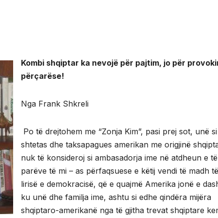
Kombi shqiptar ka nevojë për pajtim, jo për provok
përçarëse!
Nga Frank Shkreli
Po të drejtohem me “Zonja Kim”, pasi prej sot, unë si
shtetas dhe taksapagues amerikan me origjinë shqipt
nuk të konsideroj si ambasadorja ime në atdheun e të
parëve të mi – as përfaqsuese e këtij vendi të madh t
lirisë e demokracisë, që e quajmë Amerika jonë e das
ku unë dhe familja ime, ashtu si edhe qindëra mijëra
shqiptaro-amerikanë nga të gjitha trevat shqiptare ke