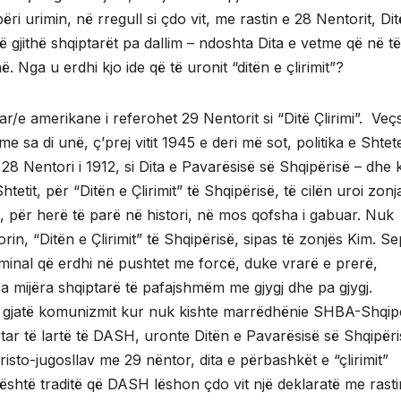
 urimin, në rregull si çdo vit, me rastin e 28 Nentorit, Dit
ë gjithë shqiptarët pa dallim – ndoshta Dita e vetme që në të
. Nga u erdhi kjo ide që të uronit “ditën e çlirimit”?
ar/e amerikane i referohet 29 Nentorit si “Ditë Çlirimi”. Veç
e sa di unë, ç’prej vitit 1945 e deri më sot, politika e Shte
28 Nentori i 1912, si Dita e Pavarësisë së Shqipërisë – dhe 
tetit, për “Ditën e Çlirimit” të Shqipërisë, të cilën uroi zon
 për herë të parë në histori, në mos qofsha i gabuar. Nuk
, “Ditën e Çlirimit” të Shqipërisë, sipas të zonjës Kim. S
riminal që erdhi në pushtet me forcë, duke vrarë e prerë,
 mijëra shqiptarë të pafajshmëm me gjygj dhe pa gjygj.
e gjatë komunizmit kur nuk kishte marrëdhënie SHBA-Shqipë
tar të lartë të DASH, uronte Ditën e Pavarësisë së Shqipëri
risto-jugosllav me 29 nëntor, dita e përbashkët e “çlirimit”
shtë traditë që DASH lëshon çdo vit një deklaratë me rasti