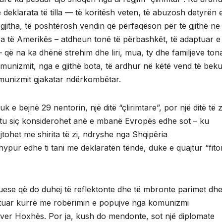
 deklarata të tilla — të koritësh veten, të abuzosh detyrën 
 gjitha, të poshtërosh vendin që përfaqëson për të gjithë ne
 të Amerikës – atdheun tonë të përbashkët, të adaptuar e
që na ka dhënë strehim dhe liri, mua, ty dhe familjeve ton
omunizmit, nga e gjithë bota, të ardhur në këtë vend të beku
komunizmit gjakatar ndërkombëtar.
k e bejnë 29 nentorin, një ditë “çlirimtare”, por një ditë të 
htu siç konsiderohet anë e mbanë Evropës edhe sot – ku
jtohet me shirita të zi, ndryshe nga Shqipëria
 hypur edhe ti tani me deklaratën tënde, duke e quajtur “fit
uese që do duhej të reflektonte dhe të mbronte parimet dh
jtuar kurrë me robërimin e popujve nga komunizmi
nver Hoxhës. Por ja, kush do mendonte, sot një diplomate