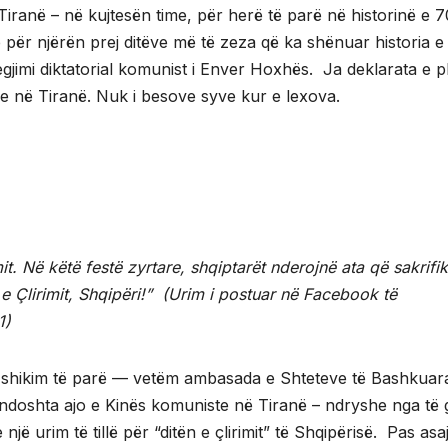
ranë – në kujtesën time, për herë të parë në historinë e 7
 për njërën prej ditëve më të zeza që ka shënuar historia e
gjimi diktatorial komunist i Enver Hoxhës. Ja deklarata e p
 në Tiranë. Nuk i besove syve kur e lexova.
mit. Në këtë festë zyrtare, shqiptarët nderojnë ata që sakrifi
n e Çlirimit, Shqipëri!” (Urim i postuar në Facebook të
1)
ë shikim të parë — vetëm ambasada e Shteteve të Bashkuar
 ndoshta ajo e Kinës komuniste në Tiranë – ndryshe nga të g
 urim të tillë për “ditën e çlirimit” të Shqipërisë. Pas asaj