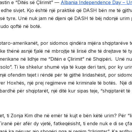
stin e “Ditës së Çlirimit” —
Albania Independence Day – Un
edhe sivjet. Kjo është një praktikë që DASH bën me të gjith
ë së tyre. Unë nuk jam në dijeni që DASH të bëj ndonjë urim
kudo qoftë në botë.
ptaro-amerikanët, por sidomos qindëra mijëra shqiptarëve t
 thënë asnjë fjalë në mbrojtje të lirisë dhe të drejtave të ty
erikane në lidhje me “Ditën e Çlirimit” në Shqipëri. Unë n
“solo”. Ti ke shkelur shumë vija të kuqe deri tani, por ky ur
jë ofendim tejet i rëndë për të gjithë liridashësit, por sidom
ver Hoxhës, një prej regjimeve më kriminale të botës. Një di
e bardhë për shqiptarët, një ditë kur sipas teje, “shqiptarët të
 flet, ti Zonja Kim dhe në emër të kujt e bën këtë urim? Për “li
ranë për afër dy vjetë, fatkeqësisht, ti ende nuk e di se çf
ë ka pësuar ajo shoqëri nga ai regjim “çlirimtar”. Ka ardh