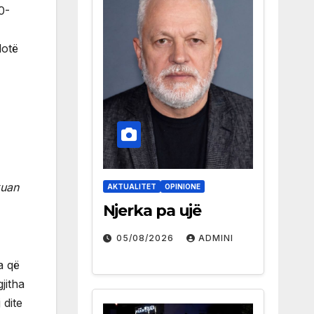
0-
lotë
kuan
AKTUALITET
OPINIONE
Njerka pa ujë
05/08/2026
ADMINI
a që
jitha
 dite