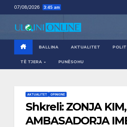
Skip
07/08/2026
3:45 am
to
content
BALLINA
AKTUALITET
POLIT
TË TJERA
PUNËSOHU
AKTUALITET
OPINIONE
Shkreli: ZONJA KIM
AMBASADORJA IME