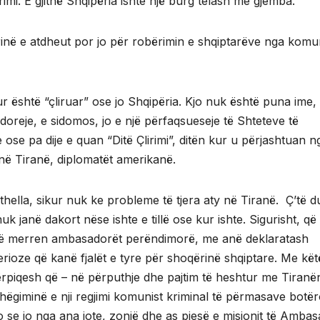
imi. E gjithë Shqipëria ishte një burg telash me gjemba.
lirinë e atdheut por jo për robërimin e shqiptarëve nga komu
ur është “çliruar” ose jo Shqipëria. Kjo nuk është puna ime,
doreje, e sidomos, jo e një përfaqsueseje të Shteteve të
ose pa dije e quan “Ditë Çlirimi”, ditën kur u përjashtuan n
në Tiranë, diplomatët amerikanë.
thella, sikur nuk ke probleme të tjera aty në Tiranë. Ç’të d
nuk janë dakort nëse ishte e tillë ose kur ishte. Sigurisht, që
t të merren ambasadorët perëndimorë, me anë deklaratash
rioze që kanë fjalët e tyre për shoqërinë shqiptare. Me kët
ërpiqesh që – në përputhje dhe pajtim të heshtur me Tiranë
shëgiminë e nji regjimi komunist kriminal të përmasave botër
jo se jo nga ana jote, zonjë dhe as pjesë e misionit të Amba