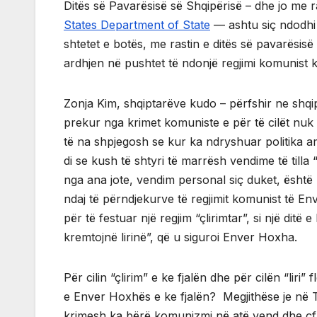
Ditës së Pavarësisë së Shqipërisë – dhe jo me ra
States Department of State
— ashtu siç ndodhi 
shtetet e botës, me rastin e ditës së pavarësis
ardhjen në pushtet të ndonjë regjimi komunist 
Zonja Kim, shqiptarëve kudo – përfshir ne shqi
prekur nga krimet komuniste e për të cilët nuk ke
të na shpjegosh se kur ka ndryshuar politika am
di se kush të shtyri të marrësh vendime të tilla 
nga ana jote, vendim personal siç duket, është n
ndaj të përndjekurve të regjimit komunist të En
për të festuar një regjim “çlirimtar”, si një ditë 
kremtojnë lirinë”, që u siguroi Enver Hoxha.
Për cilin “çlirim” e ke fjalën dhe për cilën “liri”
e Enver Hoxhës e ke fjalën? Megjithëse je në Ti
krimesh ka bërë komunizmi në atë vend dhe çfar