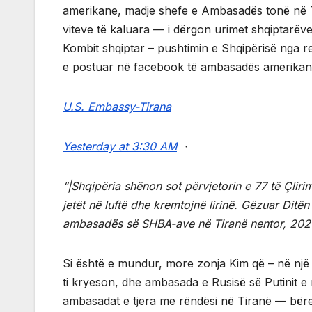
amerikane, madje shefe e Ambasadës tonë në Ti
viteve të kaluara — i dërgon urimet shqiptarëve
Kombit shqiptar – pushtimin e Shqipërisë nga re
e postuar në facebook të ambasadës amerikane
U.S. Embassy-Tirana
Yesterday at 3:30 AM
·
“|Shqipëria shënon sot përvjetorin e 77 të Çliri
jetët në luftë dhe kremtojnë lirinë. Gëzuar Ditë
ambasadës së SHBA-ave në Tiranë nentor, 202
Si është e mundur, more zonja Kim që – në nj
ti kryeson, dhe ambasada e Rusisë së Putinit e
ambasadat e tjera me rëndësi në Tiranë — bëre një