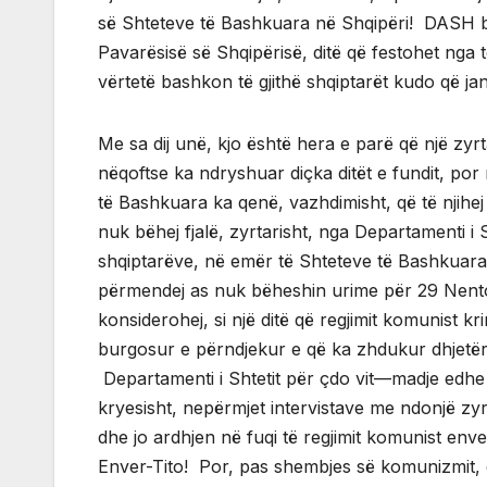
së Shteteve të Bashkuara në Shqipëri! DASH bëri
Pavarësisë së Shqipërisë, ditë që festohet nga t
vërtetë bashkon të gjithë shqiptarët kudo që janë
Me sa dij unë, kjo është hera e parë që një zyrt
nëqoftse ka ndryshuar diçka ditët e fundit, por m
të Bashkuara ka qenë, vazhdimisht, që të njihej 
nuk bëhej fjalë, zyrtarisht, nga Departamenti i Sh
shqiptarëve, në emër të Shteteve të Bashkuara,
përmendej as nuk bëheshin urime për 29 Nentorin
konsiderohej, si një ditë që regjimit komunist k
burgosur e përndjekur e që ka zhdukur dhjetëra
Departamenti i Shtetit për çdo vit—madje edh
kryesisht, nepërmjet intervistave me ndonjë zyr
dhe jo ardhjen në fuqi të regjimit komunist enve
Enver-Tito! Por, pas shembjes së komunizmit, ë