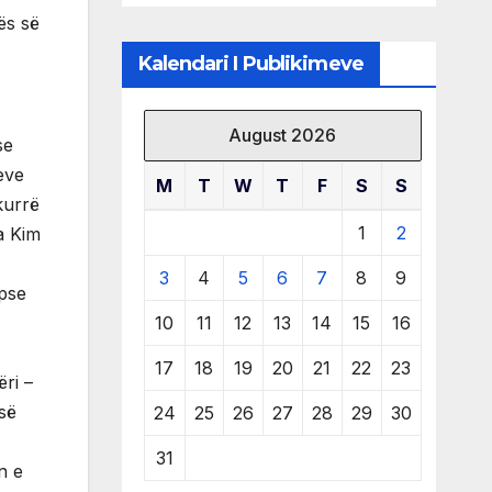
të burimeve më
ës së
të çmuara
Kalendari I Publikimeve
August 2026
se
teve
M
T
W
T
F
S
S
kurrë
1
2
ja Kim
3
4
5
6
7
8
9
epse
10
11
12
13
14
15
16
17
18
19
20
21
22
23
ri –
së
24
25
26
27
28
29
30
31
n e