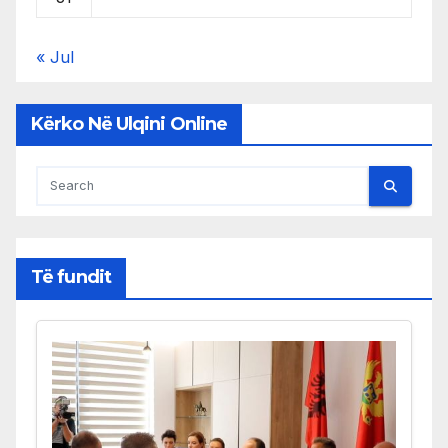
« Jul
Kërko Në Ulqini Online
Të fundit