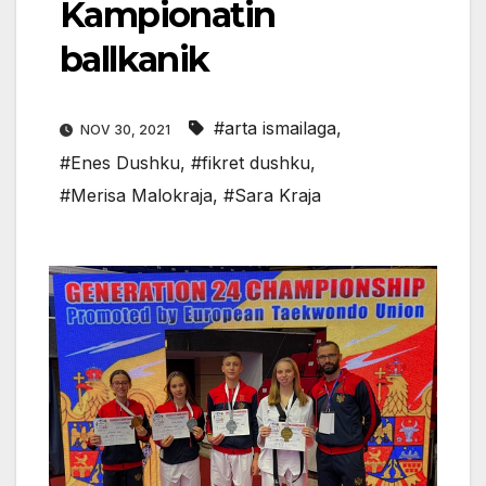
Kampionatin
ballkanik
#arta ismailaga
,
NOV 30, 2021
#Enes Dushku
,
#fikret dushku
,
#Merisa Malokraja
,
#Sara Kraja