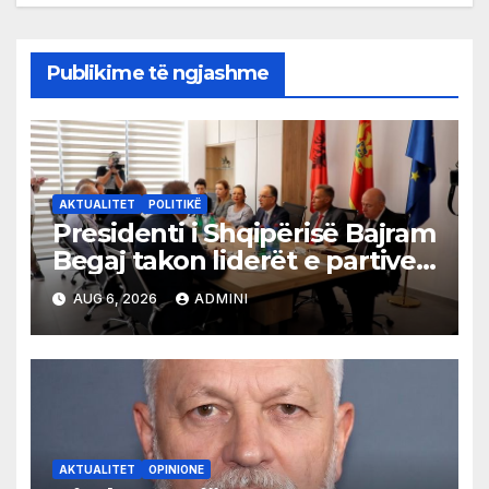
Publikime të ngjashme
AKTUALITET
POLITIKË
Presidenti i Shqipërisë Bajram
Begaj takon liderët e partive
shqiptare në Ulqin
AUG 6, 2026
ADMINI
AKTUALITET
OPINIONE