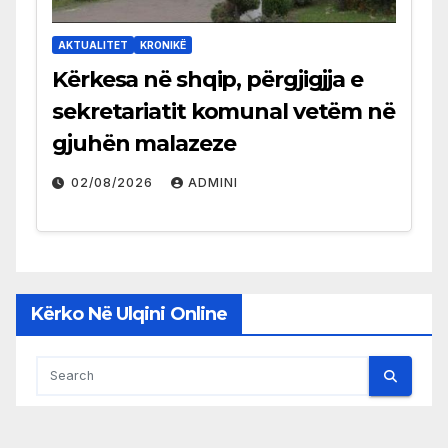
AKTUALITET
KRONIKË
Kërkesa në shqip, përgjigjja e
sekretariatit komunal vetëm në
gjuhën malazeze
02/08/2026
ADMINI
Kërko Në Ulqini Online