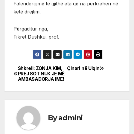
Falenderojmë të gjithë ata që na përkrahen në
këtë drejtim.
Përgaditur nga,
Fikret Dushku, prof.
Shkreli: ZONJA KIM,
Çinari në Ulqin
Post
PREJ SOT NUK JE MË
AMBASADORJA IME!
navigation
By
admini