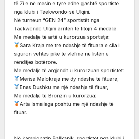
të Zi e në mesin e tyre edhe gjashtë sportistë
nga klubi i Taekwondo-së Ulqini.
Në turneun “GEN 24” sportistët nga
Taekwondo Ulqini arritën të fitojn 4 medalje.
Me medalje të artë u kurorzua sportistja:
Sara Kraja me tre ndeshje të fituara e cila i
siguron vehtes pikë të vlefme në listën e
rënditjes botërore.
Me medalje të argjendit u kurorzuan sportistet:
Merisa Malokraja me dy ndeshe të fituara,
Enes Dushku me një ndeshje të fituar,
Me medalje të Bronzin u kurorzua:
Arta Ismailaga poshtu me një ndeshje të
fituar.
Në kampionatin Ballkanik, sportistët nga klubi i