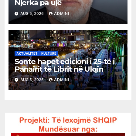
Njerka pa ujë
AUG 5, 2026
ADMINI
AKTUALITET
KULTURË
Sonte hapet edicioni i 25-të i
Panairit të Librit në Ulqin
AUG 5, 2026
ADMINI