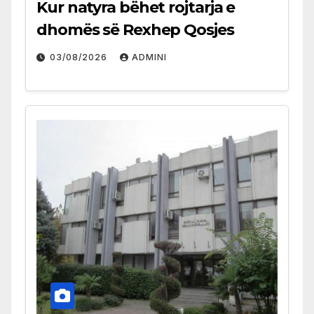
Kur natyra bëhet rojtarja e
dhomës së Rexhep Qosjes
03/08/2026
ADMINI