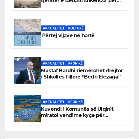
qendër e debatit shkencor për
Bihorin gjatë viteve 1939–1948
AKTUALITET
KULTURË
Përtej vijave në hartë
AKTUALITET
KRONIKË
Mustaf Bardhi riemërohet drejtor
i Shkollës Fillore “Bedri Elezaga”
AKTUALITET
KRONIKË
Kuvendi i Komunës së Ulqinit
miratoi vendime kyçe për
mbrojtjen e natyrës dhe
menaxhimin e qëndrueshëm të
burimeve më të çmuara