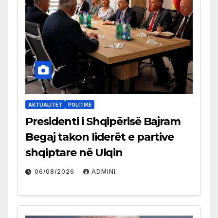
AKTUALITET
POLITIKË
Presidenti i Shqipërisë Bajram
Begaj takon liderët e partive
shqiptare në Ulqin
06/08/2026
ADMINI