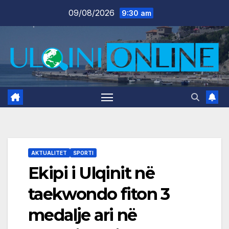
Skip
09/08/2026
9:30 am
to
content
AKTUALITET
SPORTI
Ekipi i Ulqinit në
taekwondo fiton 3
medalje ari në