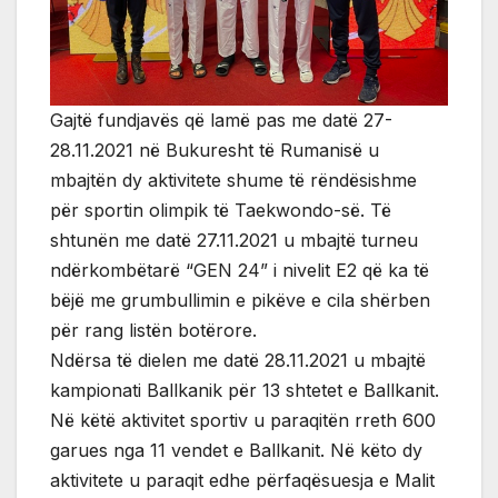
Gajtë fundjavës që lamë pas me datë 27-
28.11.2021 në Bukuresht të Rumanisë u
mbajtën dy aktivitete shume të rëndësishme
për sportin olimpik të Taekwondo-së. Të
shtunën me datë 27.11.2021 u mbajtë turneu
ndërkombëtarë “GEN 24” i nivelit E2 që ka të
bëjë me grumbullimin e pikëve e cila shërben
për rang listën botërore.
Ndërsa të dielen me datë 28.11.2021 u mbajtë
kampionati Ballkanik për 13 shtetet e Ballkanit.
Në këtë aktivitet sportiv u paraqitën rreth 600
garues nga 11 vendet e Ballkanit. Në këto dy
aktivitete u paraqit edhe përfaqësuesja e Malit