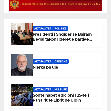
AKTUALITET
POLITIKË
Presidenti i Shqipërisë Bajram
Begaj takon liderët e partive
shqiptare në Ulqin
AKTUALITET
OPINIONE
Njerka pa ujë
AKTUALITET
KULTURË
Sonte hapet edicioni i 25-të i
Panairit të Librit në Ulqin