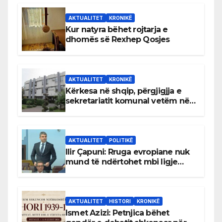
AKTUALITET
KRONIKË
Kur natyra bëhet rojtarja e
dhomës së Rexhep Qosjes
AKTUALITET
KRONIKË
Kërkesa në shqip, përgjigjja e
sekretariatit komunal vetëm në
gjuhën malazeze
AKTUALITET
POLITIKË
Ilir Çapuni: Rruga evropiane nuk
mund të ndërtohet mbi ligje
antikushtetuese
AKTUALITET
HISTORI
KRONIKË
Ismet Azizi: Petnjica bëhet