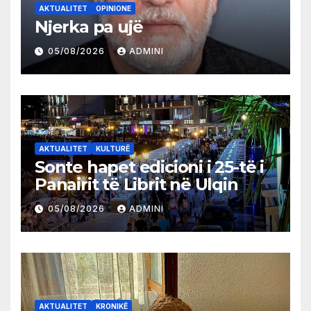
AKTUALITET
OPINIONE
Njerka pa ujë
05/08/2026
ADMINI
AKTUALITET
KULTURË
Sonte hapet edicioni i 25-të i
Panairit të Librit në Ulqin
05/08/2026
ADMINI
AKTUALITET
KRONIKË