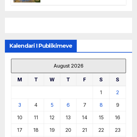
mbrojtjen e natyrës dhe
menaxhimin e qëndrueshëm të
burimeve më të çmuara
Kalendari I Publikimeve
August 2026
M
T
W
T
F
S
S
1
2
3
4
5
6
7
8
9
10
11
12
13
14
15
16
17
18
19
20
21
22
23