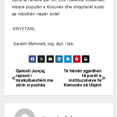
mbarë popullin e Kosovës dhe shqiptarët kudo
që ndodhën nëpër botë!
KRYETARI,
Saubih Mehmeti, ing. dipl. i tek.
Gjelosh Junçaj,
Të hënën zgjedhen
Post
rapsod i
të parët e
mrekullueshëm me
instituconeve të
navigation
zërin si pushka
Komunës së Ulqinit