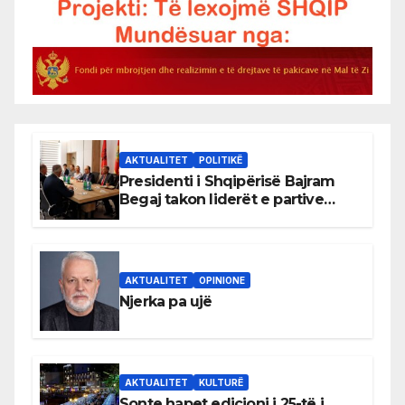
AKTUALITET
POLITIKË
Presidenti i Shqipërisë Bajram
Begaj takon liderët e partive
shqiptare në Ulqin
AKTUALITET
OPINIONE
Njerka pa ujë
AKTUALITET
KULTURË
Sonte hapet edicioni i 25-të i