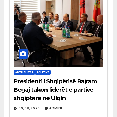
AKTUALITET
POLITIKË
Presidenti i Shqipërisë Bajram
Begaj takon liderët e partive
shqiptare në Ulqin
06/08/2026
ADMINI