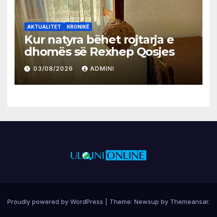
AKTUALITET
KRONIKË
Kur natyra bëhet rojtarja e
dhomës së Rexhep Qosjes
03/08/2026
ADMINI
Proudly powered by WordPress
|
Theme:
Newsup
by
Themeansar
.