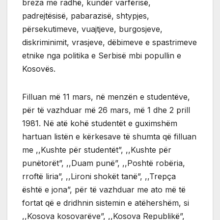
breza me radhë, kundër varfërisë,
padrejtësisë, pabarazisë, shtypjes,
përsekutimeve, vuajtjeve, burgosjeve,
diskriminimit, vrasjeve, dëbimeve e spastrimeve
etnike nga politika e Serbisë mbi popullin e
Kosovës.
Filluan më 11 mars, në menzën e studentëve,
për të vazhduar më 26 mars, më 1 dhe 2 prill
1981. Në atë kohë studentët e guximshëm
hartuan listën e kërkesave të shumta që filluan
me ,,Kushte për studentët”, ,,Kushte për
punëtorët”, ,,Duam punë”, ,,Poshtë robëria,
rroftë liria”, ,,Lironi shokët tanë”, ,,Trepça
është e jona”, për të vazhduar me ato më të
fortat që e dridhnin sistemin e atëhershëm, si
,,Kosova kosovarëve”, ,,Kosova Republikë”,