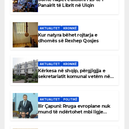
Panairit të Librit në Ulqin
AKTUALITET
KRONIKË
Kur natyra bëhet rojtarja e
dhomës së Rexhep Qosjes
AKTUALITET
KRONIKË
Kërkesa në shqip, përgjigjja e
sekretariatit komunal vetëm në
gjuhën malazeze
AKTUALITET
POLITIKË
Ilir Çapuni: Rruga evropiane nuk
mund të ndërtohet mbi ligje
antikushtetuese