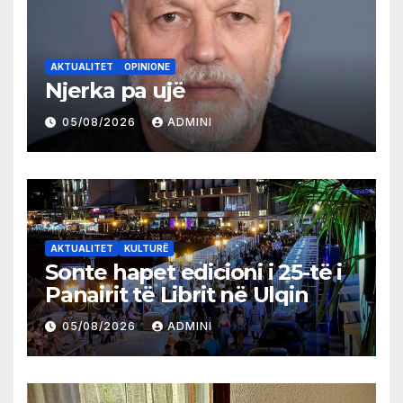
AKTUALITET
OPINIONE
Njerka pa ujë
05/08/2026
ADMINI
AKTUALITET
KULTURË
Sonte hapet edicioni i 25-të i
Panairit të Librit në Ulqin
05/08/2026
ADMINI