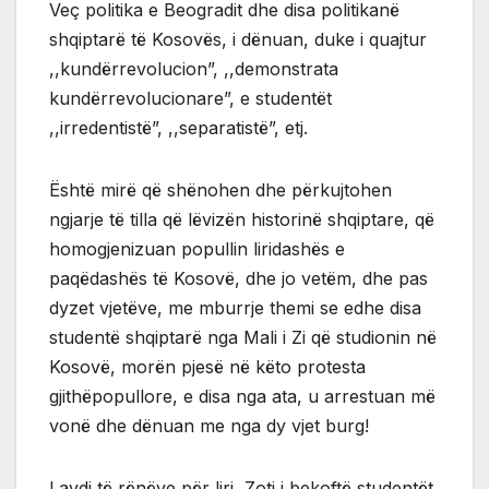
Veç politika e Beogradit dhe disa politikanë
shqiptarë të Kosovës, i dënuan, duke i quajtur
,,kundërrevolucion”, ,,demonstrata
kundërrevolucionare”, e studentët
,,irredentistë”, ,,separatistë”, etj.
Është mirë që shënohen dhe përkujtohen
ngjarje të tilla që lëvizën historinë shqiptare, që
homogjenizuan popullin liridashës e
paqëdashës të Kosovë, dhe jo vetëm, dhe pas
dyzet vjetëve, me mburrje themi se edhe disa
studentë shqiptarë nga Mali i Zi që studionin në
Kosovë, morën pjesë në këto protesta
gjithëpopullore, e disa nga ata, u arrestuan më
vonë dhe dënuan me nga dy vjet burg!
Lavdi të rënëve për liri, Zoti i bekoftë studentët,