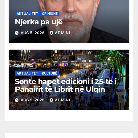
AKTUALITET
OPINIONE
Njerka pa ujë
AUG 5, 2026
ADMINI
AKTUALITET
KULTURË
Sonte hapet edicioni i 25-të i
Panairit të Librit në Ulqin
AUG 5, 2026
ADMINI