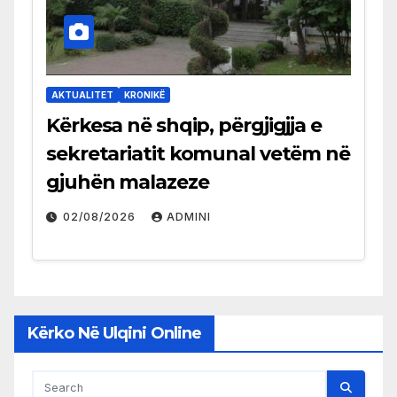
AKTUALITET
KRONIKË
Kërkesa në shqip, përgjigjja e
sekretariatit komunal vetëm në
gjuhën malazeze
02/08/2026
ADMINI
Kërko Në Ulqini Online