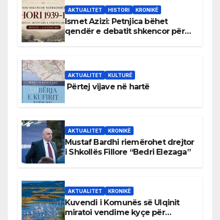
AKTUALITET
HISTORI
KRONIKË
Ismet Azizi: Petnjica bëhet
qendër e debatit shkencor për
Bihorin gjatë viteve 1939–1948
AKTUALITET
KULTURË
Përtej vijave në hartë
AKTUALITET
KRONIKË
Mustaf Bardhi riemërohet drejtor
i Shkollës Fillore “Bedri Elezaga”
AKTUALITET
KRONIKË
Kuvendi i Komunës së Ulqinit
miratoi vendime kyçe për