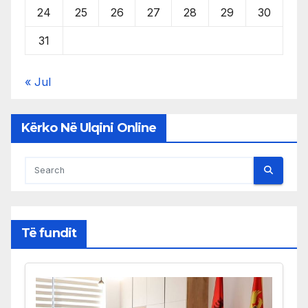
24
25
26
27
28
29
30
31
« Jul
Kërko Në Ulqini Online
Të fundit