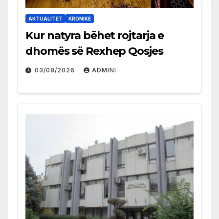
AKTUALITET
KRONIKË
Kur natyra bëhet rojtarja e
dhomës së Rexhep Qosjes
03/08/2026
ADMINI