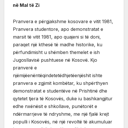
në Mal të Zi
Pranvera e përgjakshme kosovare e vitit 1981,
Pranvera studentore, apo demonstratat e
marsit të vitit 1981, apo quajeni si të doni,
paraqet një kthesë të madhe historike, ku
përfundimisht u shëmben themelet e ish
Jugosllavisë pushtuese në Kosovë. Kjo
pranverë e
njëmijëenëntëqindetetëdhjetëenjëshit ishte
pranvera e zgjimit kombëtar, ku shpërthyen
demonstratat e studentëve në Prishtinë dhe
qytetet tjera të Kosovës, duke iu bashkangjitur
edhe nxënësit e shkollave, punëtorët e
ndërmarrjeve të ndryshme, me një fjalë krejt
populli i Kosovës, në një revoltë të akumuluar