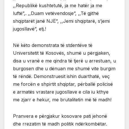
,,Republikë kushtetutë, ja me hatër ja me
luftë”,. ,,Duam vetëvendosje”, ,,Të gjithë
shqiptarët janë NJË”, ,,Jemi shqiptarë, s’jemi
jugosllavë”, etj.!
Në këto demonstrata të stdentëve të
Universitetit të Kosovës, shumë u përgjaken,
disa u vranë e me qindra të tjerë u arrestuan, u
burgosen dhe u dënuan me shumë vite burgim
të rëndë. Demonstruesit ishin duarthatë, veç
me forcën e shpirtit shqiptar, përballë policisë
e armatës vrastare jugosllave e cila iu kthye
me zjarr e hekur, me brutalitetin më të madh!
Pranvera e përgjakur kosovare pati jehonë
dhe rrezatim të madh politik ndërkombëtar.