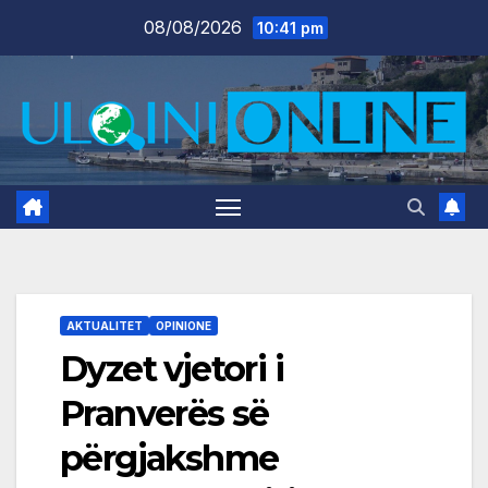
Skip
08/08/2026
10:41 pm
to
content
AKTUALITET
OPINIONE
Dyzet vjetori i
Pranverës së
përgjakshme