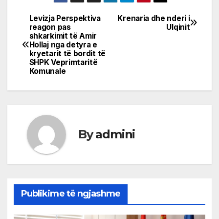
Levizja Perspektiva
Krenaria dhe nderi i
Post
reagon pas
Ulqinit
shkarkimit të Amir
navigation
Hollaj nga detyra e
kryetarit të bordit të
SHPK Veprimtaritë
Komunale
By
admini
Publikime të ngjashme