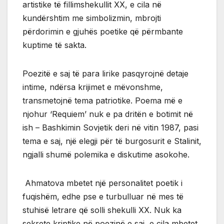
artistike të fillimshekullit XX, e cila në
kundërshtim me simbolizmin, mbrojti
përdorimin e gjuhës poetike që përmbante
kuptime të sakta.
Poezitë e saj të para lirike pasqyrojnë detaje
intime, ndërsa krijimet e mëvonshme,
transmetojnë tema patriotike. Poema më e
njohur ‘Requiem’ nuk e pa dritën e botimit në
ish – Bashkimin Sovjetik deri në vitin 1987, pasi
tema e saj, një elegji për të burgosurit e Stalinit,
ngjalli shumë polemika e diskutime asokohe.
Ahmatova mbetet një personalitet poetik i
fuqishëm, edhe pse e turbulluar në mes të
stuhisë letrare që solli shekulli XX. Nuk ka
sekrete kriptike në poezinë e saj, e cila mbetet