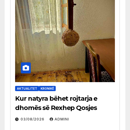
AKTUALITET
KRONIKË
Kur natyra bëhet rojtarja e
dhomës së Rexhep Qosjes
03/08/2026
ADMINI