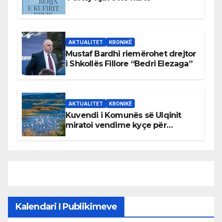
AKTUALITET
KRONIKË
Mustaf Bardhi riemërohet drejtor
i Shkollës Fillore “Bedri Elezaga”
AKTUALITET
KRONIKË
Kuvendi i Komunës së Ulqinit
miratoi vendime kyçe për
mbrojtjen e natyrës dhe
menaxhimin e qëndrueshëm të
burimeve më të çmuara
Kalendari I Publikimeve