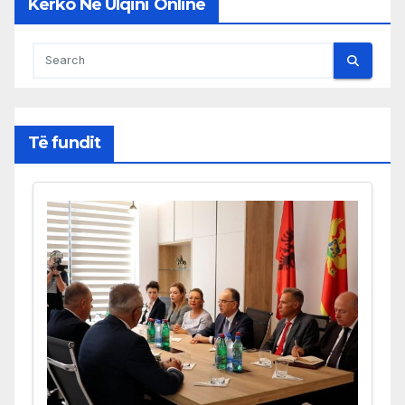
Kërko Në Ulqini Online
Të fundit