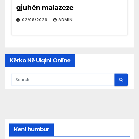
gjuhën malazeze
02/08/2026
ADMINI
Kërko Në Ulqini Online
Keni humbur