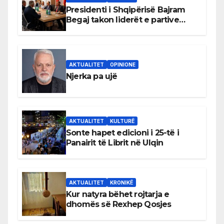
Presidenti i Shqipërisë Bajram
Begaj takon liderët e partive
shqiptare në Ulqin
AKTUALITET
OPINIONE
Njerka pa ujë
AKTUALITET
KULTURË
Sonte hapet edicioni i 25-të i
Panairit të Librit në Ulqin
AKTUALITET
KRONIKË
Kur natyra bëhet rojtarja e
dhomës së Rexhep Qosjes