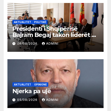
AKTUALITET
POLITIKË
Presidenti i Shqipërisë
Bajram Begaj takon liderët e
partive shqiptare në Ulqin
06/08/2026
ADMINI
AKTUALITET
OPINIONE
Njerka pa ujë
05/08/2026
ADMINI