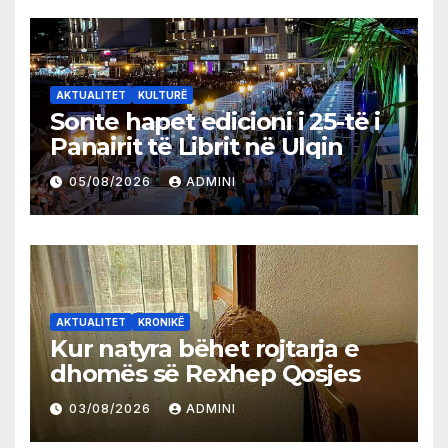
AKTUALITET
KULTURË
Sonte hapet edicioni i 25-të i
Panairit të Librit në Ulqin
05/08/2026
ADMINI
AKTUALITET
KRONIKË
Kur natyra bëhet rojtarja e
dhomës së Rexhep Qosjes
03/08/2026
ADMINI