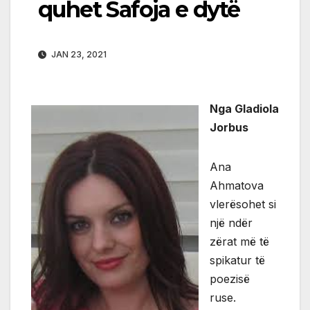
quhet Safoja e dytë
JAN 23, 2021
Nga Gladiola
Jorbus
Ana
Ahmatova
vlerësohet si
një ndër
zërat më të
spikatur të
poezisë
ruse.