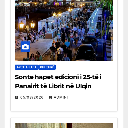
AKTUALITET
KULTURË
Sonte hapet edicioni i 25-të i
Panairit të Librit në Ulqin
05/08/2026
ADMINI