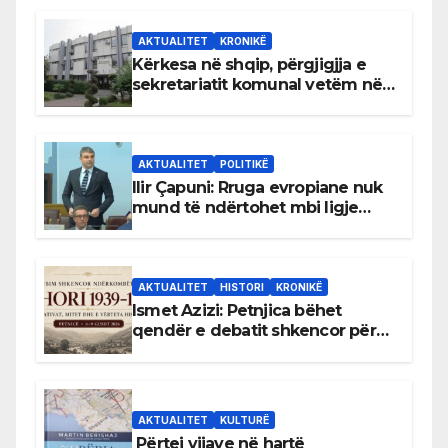
AKTUALITET
KRONIKË
Kërkesa në shqip, përgjigjja e
sekretariatit komunal vetëm në
gjuhën malazeze
AKTUALITET
POLITIKË
Ilir Çapuni: Rruga evropiane nuk
mund të ndërtohet mbi ligje
antikushtetuese
AKTUALITET
HISTORI
KRONIKË
Ismet Azizi: Petnjica bëhet
qendër e debatit shkencor për
Bihorin gjatë viteve 1939–1948
AKTUALITET
KULTURË
Përtej vijave në hartë