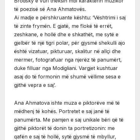
Brodsky e vuri theksin mbi karakterin muzikor
të poezisë së Ana Ahmatovës.
Ai madje e përshkruante kështu: ‘Vështrimi i saj
të zinte frymën. E gjatë, me flokë të errët,
zeshkane, e hollë dhe e shkathët, me sytë e
gjelbër të një tigri polar, për gjysmë shekulli ajo
është vizatuar, pikturuar, skalitur në allçi dhe
mermer, fotografuar nga njerëz të panumërt,
duke filluar nga Modigliani. Vargjet kushtuar
asaj do të formonin më shumë vëllime sesa e
gjithë vepra e saj’.
Ana Ahmatova ishte muza e piktorëve më të
mëdhenj të kohës. Portretet e saj janë të
panumërta. Me pamjen e saj unikale bëri që të
gjithë piktorët të donin ta portretizonin: me
qafën e saj të hollë, sytë gjysmë të mbyllur,