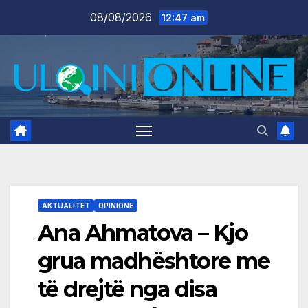
Skip
08/08/2026
12:47 am
to
content
AKTUALITET
OPINIONE
Ana Ahmatova – Kjo
grua madhështore me
të drejtë nga disa