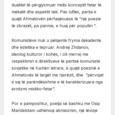
dualitet të përgjysmuar midis konceptit fetar të
mëkatit dhe aspektit laik. Pas luftës, partia e
quajti Ahmatovën përfaqësuese të “një poezie
të zbrazët, pa parime, e huaj për popullin “.
Komunistëve nuk u pëlqente fryma dekadente
dhe estetika e tepruar. Andreji Zhdanov,
ideolog kulturor i kohës, i cili merrej me
respektimin e direktivave të partisë komuniste
sovjetike në fushën letrare, e quajti poezinë e
Ahmatovës të largët me njerëzit, dhe “përvojat
e saj të parëndësishme e të karakterizuara nga
erotizmi mistiko-fetar”.
Por e pamposhtur, poetja së bashku me Osip
Mandelstam udhëhoqi akmeizmin, një lëvizje