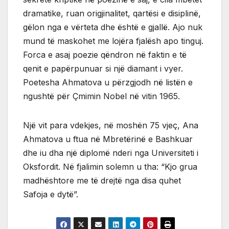
dramatike, ruan origjinalitet, qartësi e disiplinë,
gëlon nga e vërteta dhe është e gjallë. Ajo nuk
mund të maskohet me lojëra fjalësh apo tinguj.
Forca e asaj poezie qëndron në faktin e të
qenit e papërpunuar si një diamant i vyer.
Poetesha Ahmatova u përzgjodh në listën e
ngushtë për Çmimin Nobel në vitin 1965.
Një vit para vdekjes, në moshën 75 vjeç, Ana
Ahmatova u ftua në Mbretërinë e Bashkuar
dhe iu dha një diplomë nderi nga Universiteti i
Oksfordit. Në fjalimin solemn u tha: “Kjo grua
madhështore me të drejtë nga disa quhet
Safoja e dytë”.