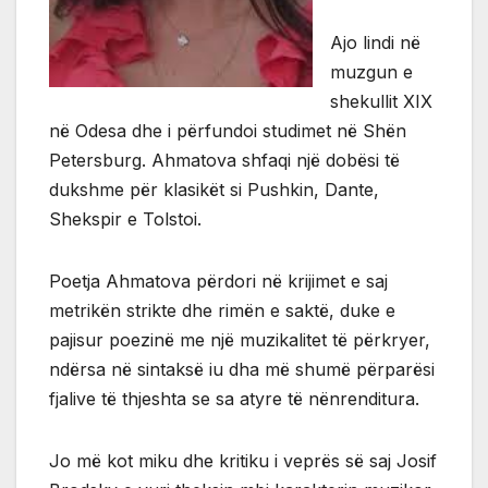
Ajo lindi në
muzgun e
shekullit XIX
në Odesa dhe i përfundoi studimet në Shën
Petersburg. Ahmatova shfaqi një dobësi të
dukshme për klasikët si Pushkin, Dante,
Shekspir e Tolstoi.
Poetja Ahmatova përdori në krijimet e saj
metrikën strikte dhe rimën e saktë, duke e
pajisur poezinë me një muzikalitet të përkryer,
ndërsa në sintaksë iu dha më shumë përparësi
fjalive të thjeshta se sa atyre të nënrenditura.
Jo më kot miku dhe kritiku i veprës së saj Josif