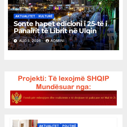
AKTUALITET
KULTURË
Sonte hapet edicioni i 25-të i
Panairit të Librit në Ulqin
AUG 5, 2026
ADMINI
AKTUALITET
POLITIKË