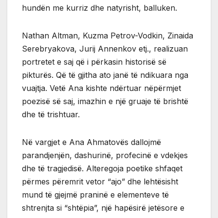
hundën me kurriz dhe natyrisht, balluken.
Nathan Altman, Kuzma Petrov-Vodkin, Zinaida
Serebryakova, Jurij Annenkov etj., realizuan
portretet e saj që i përkasin historisë së
pikturës. Që të gjitha ato janë të ndikuara nga
vuajtja. Vetë Ana kishte ndërtuar nëpërmjet
poezisë së saj, imazhin e një gruaje të brishtë
dhe të trishtuar.
Në vargjet e Ana Ahmatovës dallojmë
parandjenjën, dashurinë, profecinë e vdekjes
dhe të tragjedisë. Alteregoja poetike shfaqet
përmes përemrit vetor “ajo” dhe lehtësisht
mund të gjejmë praninë e elementeve të
shtrenjta si “shtëpia”, një hapësirë ​​jetësore e