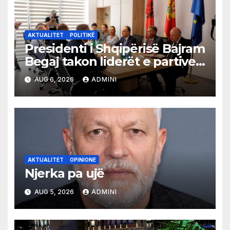
AKTUALITET
POLITIKË
Presidenti i Shqipërisë Bajram
Begaj takon liderët e partive
shqiptare në Ulqin
AUG 6, 2026
ADMINI
AKTUALITET
OPINIONE
Njerka pa ujë
AUG 5, 2026
ADMINI