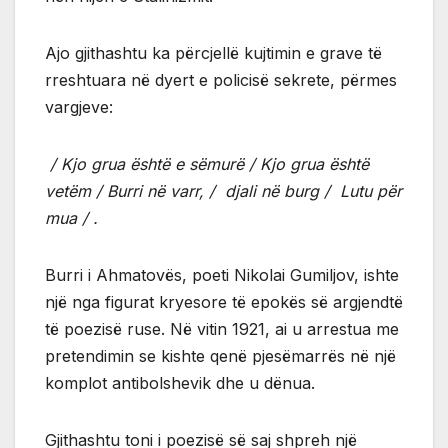
Ajo gjithashtu ka përcjellë kujtimin e grave të
rreshtuara në dyert e policisë sekrete, përmes
vargjeve:
/ Kjo grua është e sëmurë / Kjo grua është
vetëm / Burri në varr, / djali në burg / Lutu për
mua / .
Burri i Ahmatovës, poeti Nikolai Gumiljov, ishte
një nga figurat kryesore të epokës së argjendtë
të poezisë ruse. Në vitin 1921, ai u arrestua me
pretendimin se kishte qenë pjesëmarrës në një
komplot antibolshevik dhe u dënua.
Gjithashtu toni i poezisë së saj shpreh një