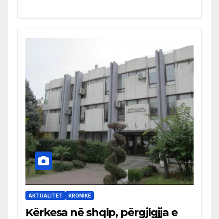
AKTUALITET
KRONIKË
Kërkesa në shqip, përgjigjja e