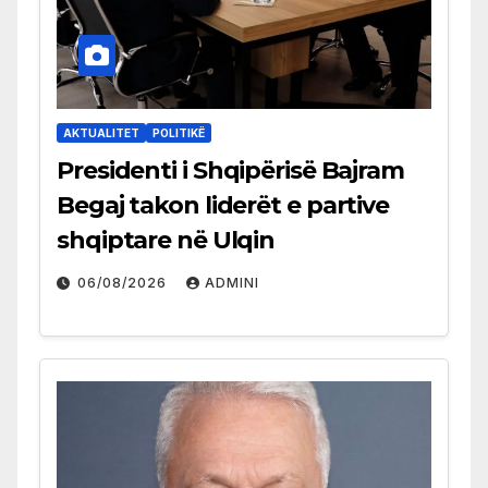
AKTUALITET
POLITIKË
Presidenti i Shqipërisë Bajram
Begaj takon liderët e partive
shqiptare në Ulqin
06/08/2026
ADMINI