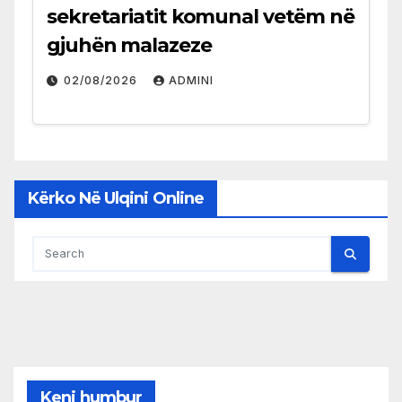
sekretariatit komunal vetëm në
gjuhën malazeze
02/08/2026
ADMINI
Kërko Në Ulqini Online
Keni humbur