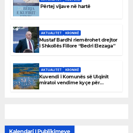
Përtej vijave në hartë
AKTUALITET
KRONIKË
Mustaf Bardhi riemërohet drejtor
i Shkollës Fillore “Bedri Elezaga”
AKTUALITET
KRONIKË
Kuvendi i Komunës së Ulqinit
miratoi vendime kyçe për
mbrojtjen e natyrës dhe
menaxhimin e qëndrueshëm të
burimeve më të çmuara
Kalendari I Publikimeve