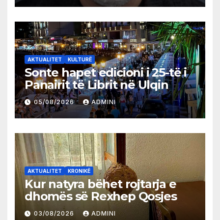
AKTUALITET
KULTURË
Sonte hapet edicioni i 25-të i
Panairit të Librit në Ulqin
05/08/2026
ADMINI
AKTUALITET
KRONIKË
Kur natyra bëhet rojtarja e
dhomës së Rexhep Qosjes
03/08/2026
ADMINI