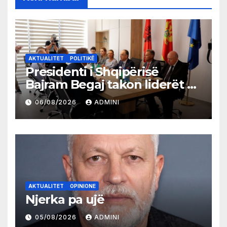
AKTUALITET
POLITIKË
Presidenti i Shqipërisë
Bajram Begaj takon liderët e
partive shqiptare në Ulqin
06/08/2026
ADMINI
AKTUALITET
OPINIONE
Njerka pa ujë
05/08/2026
ADMINI