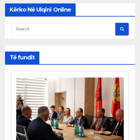
Kërko Në Ulqini Online
Të fundit