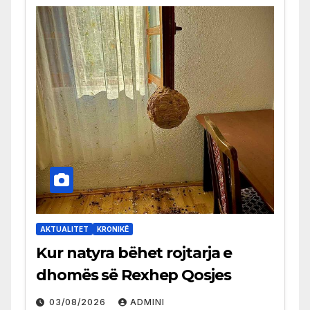
AKTUALITET
KRONIKË
Kur natyra bëhet rojtarja e
dhomës së Rexhep Qosjes
03/08/2026
ADMINI