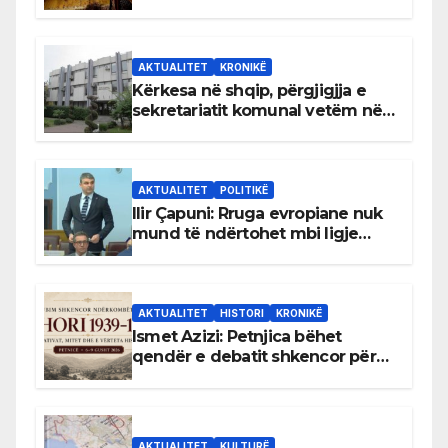
AKTUALITET
KRONIKË
Kërkesa në shqip, përgjigjja e
sekretariatit komunal vetëm në
gjuhën malazeze
AKTUALITET
POLITIKË
Ilir Çapuni: Rruga evropiane nuk
mund të ndërtohet mbi ligje
antikushtetuese
AKTUALITET
HISTORI
KRONIKË
Ismet Azizi: Petnjica bëhet
qendër e debatit shkencor për
Bihorin gjatë viteve 1939–1948
AKTUALITET
KULTURË