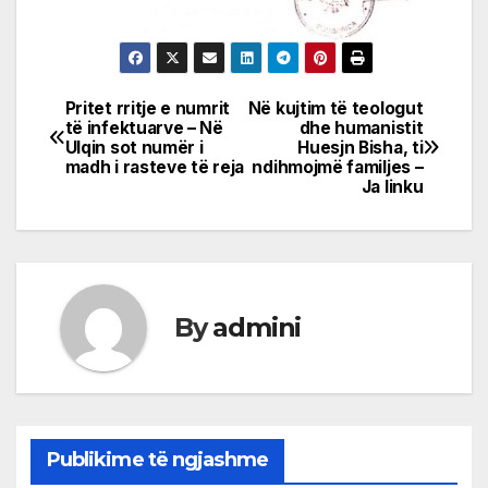
Pritet rritje e numrit
Në kujtim të teologut
Post
të infektuarve – Në
dhe humanistit
Ulqin sot numër i
Huesjn Bisha, ti
navigation
madh i rasteve të reja
ndihmojmë familjes –
Ja linku
By
admini
Publikime të ngjashme