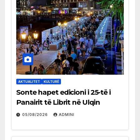
AKTUALITET
KULTURË
Sonte hapet edicioni i 25-të i
Panairit të Librit në Ulqin
05/08/2026
ADMINI