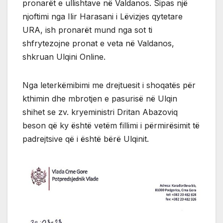
pronarët e ullishtave në Valdanos. Sipas një
njoftimi nga Ilir Harasani i Lëvizjes qytetare
URA, ish pronarët mund nga sot ti
shfrytezojne pronat e veta në Valdanos,
shkruan Ulqini Online.
Nga leterkëmibimi me drejtuesit i shoqatës për
kthimin dhe mbrotjen e pasurisë në Ulqin
shihet se zv. kryeministri Dritan Abazoviq
beson që ky është vetëm fillimi i përmirësimit të
padrejtsive që i është bërë Ulqinit.