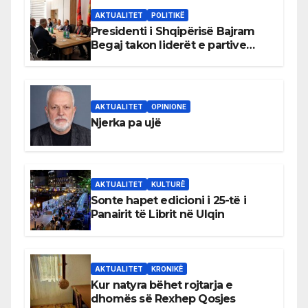
AKTUALITET
POLITIKË
Presidenti i Shqipërisë Bajram
Begaj takon liderët e partive
shqiptare në Ulqin
AKTUALITET
OPINIONE
Njerka pa ujë
AKTUALITET
KULTURË
Sonte hapet edicioni i 25-të i
Panairit të Librit në Ulqin
AKTUALITET
KRONIKË
Kur natyra bëhet rojtarja e
dhomës së Rexhep Qosjes