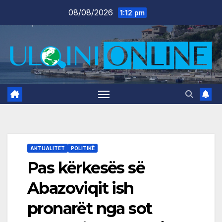
Skip
08/08/2026
1:12 pm
to
content
AKTUALITET
POLITIKË
Pas kërkesës së
Abazoviqit ish
pronarët nga sot