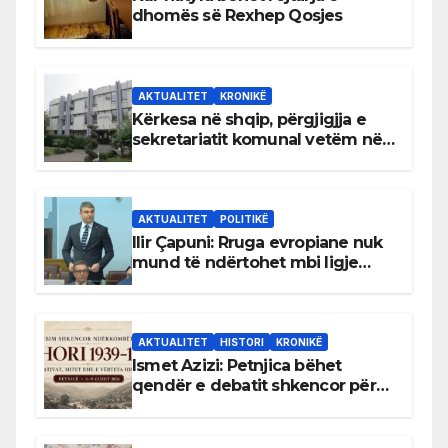
dhomës së Rexhep Qosjes
AKTUALITET
KRONIKË
Kërkesa në shqip, përgjigjja e
sekretariatit komunal vetëm në
gjuhën malazeze
AKTUALITET
POLITIKË
Ilir Çapuni: Rruga evropiane nuk
mund të ndërtohet mbi ligje
antikushtetuese
AKTUALITET
HISTORI
KRONIKË
Ismet Azizi: Petnjica bëhet
qendër e debatit shkencor për
Bihorin gjatë viteve 1939–1948