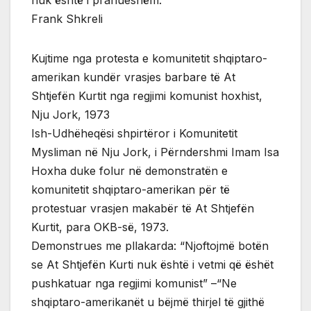
Frank Shkreli
Kujtime nga protesta e komunitetit shqiptaro-
amerikan kundër vrasjes barbare të At
Shtjefën Kurtit nga regjimi komunist hoxhist,
Nju Jork, 1973
Ish-Udhëheqësi shpirtëror i Komunitetit
Mysliman në Nju Jork, i Përndershmi Imam Isa
Hoxha duke folur në demonstratën e
komunitetit shqiptaro-amerikan për të
protestuar vrasjen makabër të At Shtjefën
Kurtit, para OKB-së, 1973.
Demonstrues me pllakarda: “Njoftojmë botën
se At Shtjefën Kurti nuk është i vetmi që ëshët
pushkatuar nga regjimi komunist” –“Ne
shqiptaro-amerikanët u bëjmë thirjel të gjithë