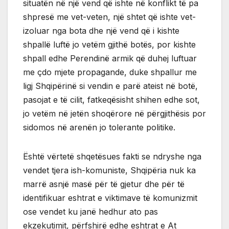
situatën në një vend që ishte në konflikt të pa
shpresë me vet-veten, një shtet që ishte vet-
izoluar nga bota dhe një vend që i kishte
shpallë luftë jo vetëm gjithë botës, por kishte
shpall edhe Perendinë armik që duhej luftuar
me çdo mjete propagande, duke shpallur me
ligj Shqipërinë si vendin e parë ateist në botë,
pasojat e të cilit, fatkeqësisht shihen edhe sot,
jo vetëm në jetën shoqërore në përgjithësis por
sidomos në arenën jo tolerante politike.
Është vërtetë shqetësues fakti se ndryshe nga
vendet tjera ish-komuniste, Shqipëria nuk ka
marrë asnjë masë për të gjetur dhe për të
identifikuar eshtrat e viktimave të komunizmit
ose vendet ku janë hedhur ato pas
ekzekutimit, përfshirë edhe eshtrat e At