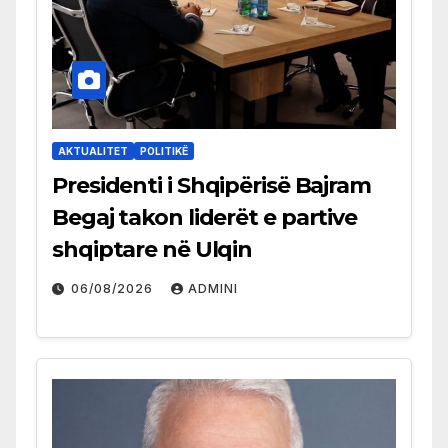
AKTUALITET
POLITIKË
Presidenti i Shqipërisë Bajram
Begaj takon liderët e partive
shqiptare në Ulqin
06/08/2026
ADMINI