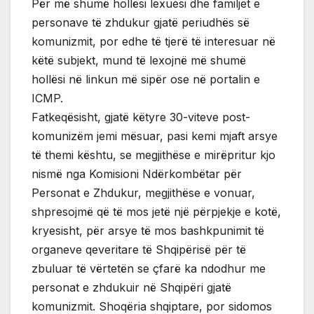
Për më shumë hollësi lexuesi dhe familjet e
personave të zhdukur gjatë periudhës së
komunizmit, por edhe të tjerë të interesuar në
këtë subjekt, mund të lexojnë më shumë
hollësi në linkun më sipër ose në portalin e
ICMP.
Fatkeqësisht, gjatë këtyre 30-viteve post-
komunizëm jemi mësuar, pasi kemi mjaft arsye
të themi kështu, se megjithëse e mirëpritur kjo
nismë nga Komisioni Ndërkombëtar për
Personat e Zhdukur, megjithëse e vonuar,
shpresojmë që të mos jetë një përpjekje e kotë,
kryesisht, për arsye të mos bashkpunimit të
organeve qeveritare të Shqipërisë për të
zbuluar të vërtetën se çfarë ka ndodhur me
personat e zhdukuir në Shqipëri gjatë
komunizmit. Shoqëria shqiptare, por sidomos