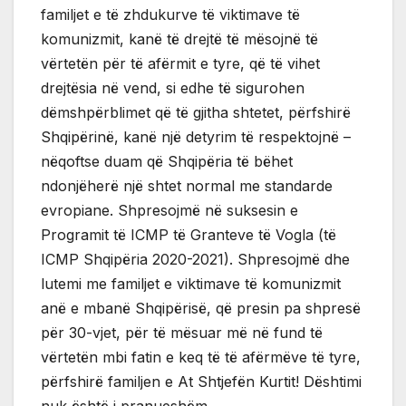
familjet e të zhdukurve të viktimave të
komunizmit, kanë të drejtë të mësojnë të
vërtetën për të afërmit e tyre, që të vihet
drejtësia në vend, si edhe të sigurohen
dëmshpërblimet që të gjitha shtetet, përfshirë
Shqipërinë, kanë një detyrim të respektojnë –
nëqoftse duam që Shqipëria të bëhet
ndonjëherë një shtet normal me standarde
evropiane. Shpresojmë në suksesin e
Programit të ICMP të Granteve të Vogla (të
ICMP Shqipëria 2020-2021). Shpresojmë dhe
lutemi me familjet e viktimave të komunizmit
anë e mbanë Shqipërisë, që presin pa shpresë
për 30-vjet, për të mësuar më në fund të
vërtetën mbi fatin e keq të të afërmëve të tyre,
përfshirë familjen e At Shtjefën Kurtit! Dështimi
nuk është i pranueshëm.