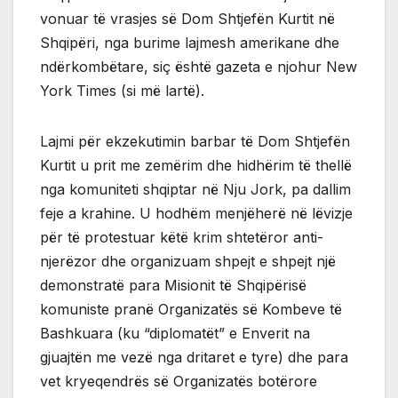
vonuar të vrasjes së Dom Shtjefën Kurtit në
Shqipëri, nga burime lajmesh amerikane dhe
ndërkombëtare, siç është gazeta e njohur New
York Times (si më lartë).
Lajmi për ekzekutimin barbar të Dom Shtjefën
Kurtit u prit me zemërim dhe hidhërim të thellë
nga komuniteti shqiptar në Nju Jork, pa dallim
feje a krahine. U hodhëm menjëherë në lëvizje
për të protestuar këtë krim shtetëror anti-
njerëzor dhe organizuam shpejt e shpejt një
demonstratë para Misionit të Shqipërisë
komuniste pranë Organizatës së Kombeve të
Bashkuara (ku “diplomatët” e Enverit na
gjuajtën me vezë nga dritaret e tyre) dhe para
vet kryeqendrës së Organizatës botërore