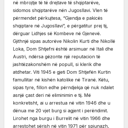
në mbrojtje të të drejtave të shqiptarëve,
sidomos shqiptarëve nën Jugosllavi. Vlen të
përmendet përkujtesa, “Gjendja e pakicës
shqiptare në Jugosllavi”, e përgatitur prej tij,
dërguar Lidhjes së Kombeve në Gjenevë.
Gjithnjë sipas autorëve Nikolin Kurti dhe Nikollë
Loka, Dom Shtjefni është arsimuar në Itali dhe
Austri, ndërsa gëzonte një reputacion të
jashtëzakonshëm në popull, si klerik dhe
atdhetar. Viti 1945 e gjeti Dom Shtjefën Kurtin
famullitar në kishën katolike në Tiranë. Këtu,
sipas tyre, fillon edhe përndjekja që nuk ndalet
asnjë çast deri në eliminimin e tij. Më
konkretisht, ai u arrestua në vitin 1946 dhe u
dënua me 20 vjet burg si agjent i perëndimit.
Lirohet nga burgu i Burrelit në vitin 1966 dhe
arrestohet sërish në vitin 1971 për spiunazh,