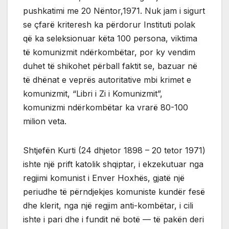
pushkatimi me 20 Nëntor,1971. Nuk jam i sigurt
se çfarë kriteresh ka përdorur Instituti polak
që ka seleksionuar këta 100 persona, viktima
të komunizmit ndërkombëtar, por ky vendim
duhet të shikohet përball faktit se, bazuar në
të dhënat e veprës autoritative mbi krimet e
komunizmit, “Libri i Zi i Komunizmit”,
komunizmi ndërkombëtar ka vrarë 80-100
milion veta.
Shtjefën Kurti (24 dhjetor 1898 – 20 tetor 1971)
ishte një prift katolik shqiptar, i ekzekutuar nga
regjimi komunist i Enver Hoxhës, gjatë një
periudhe të përndjekjes komuniste kundër fesë
dhe klerit, nga një regjim anti-kombëtar, i cili
ishte i pari dhe i fundit në botë — të pakën deri