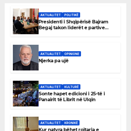
AKTUALITET
POLITIKË
Presidenti i Shqipërisë Bajram
Begaj takon liderët e partive
shqiptare në Ulqin
AKTUALITET
OPINIONE
Njerka pa ujë
AKTUALITET
KULTURË
Sonte hapet edicioni i 25-të i
Panairit të Librit në Ulqin
AKTUALITET
KRONIKË
Kur natyra bëhet rojtarja e