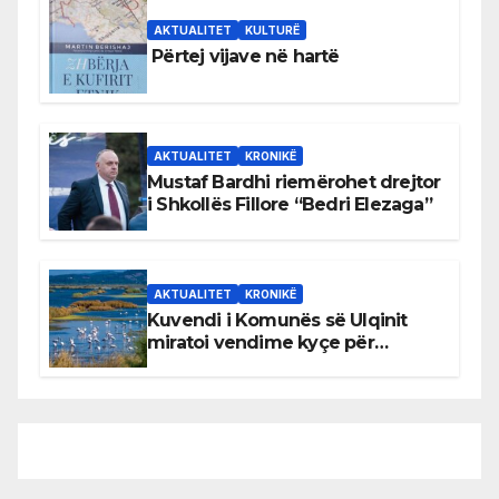
AKTUALITET
KULTURË
Përtej vijave në hartë
AKTUALITET
KRONIKË
Mustaf Bardhi riemërohet drejtor
i Shkollës Fillore “Bedri Elezaga”
AKTUALITET
KRONIKË
Kuvendi i Komunës së Ulqinit
miratoi vendime kyçe për
mbrojtjen e natyrës dhe
menaxhimin e qëndrueshëm të
burimeve më të çmuara