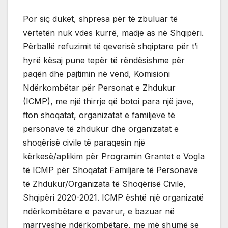
Por siç duket, shpresa për të zbuluar të
vërtetën nuk vdes kurrë, madje as në Shqipëri.
Përballë refuzimit të qeverisë shqiptare për t’i
hyrë kësaj pune tepër të rëndësishme për
paqën dhe pajtimin në vend, Komisioni
Ndërkombëtar për Personat e Zhdukur
(ICMP), me një thirrje që botoi para një jave,
fton shoqatat, organizatat e familjeve të
personave të zhdukur dhe organizatat e
shoqërisë civile të paraqesin një
kërkesë/aplikim për Programin Grantet e Vogla
të ICMP për Shoqatat Familjare të Personave
të Zhdukur/Organizata të Shoqërisë Civile,
Shqipëri 2020-2021. ICMP është një organizatë
ndërkombëtare e pavarur, e bazuar në
marrveshje ndërkombëtare, me më shumë se