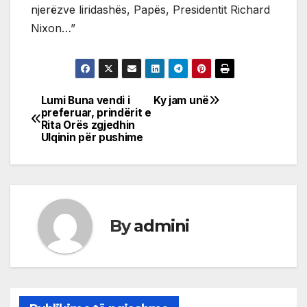
njerëzve liridashës, Papës, Presidentit Richard
Nixon…”
Lumi Buna vendi i
Ky jam unë
Post
preferuar, prindërit e
Rita Orës zgjedhin
navigation
Ulqinin për pushime
By
admini