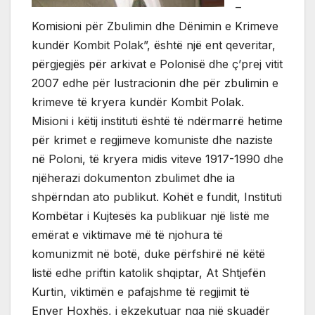
–
Komisioni për Zbulimin dhe Dënimin e Krimeve
kundër Kombit Polak”, është një ent qeveritar,
përgjegjës për arkivat e Polonisë dhe ç’prej vitit
2007 edhe për lustracionin dhe për zbulimin e
krimeve të kryera kundër Kombit Polak.
Misioni i këtij instituti është të ndërmarrë hetime
për krimet e regjimeve komuniste dhe naziste
në Poloni, të kryera midis viteve 1917-1990 dhe
njëherazi dokumenton zbulimet dhe ia
shpërndan ato publikut. Kohët e fundit, Instituti
Kombëtar i Kujtesës ka publikuar një listë me
emërat e viktimave më të njohura të
komunizmit në botë, duke përfshirë në këtë
listë edhe priftin katolik shqiptar, At Shtjefën
Kurtin, viktimën e pafajshme të regjimit të
Enver Hoxhës, i ekzekutuar nga një skuadër