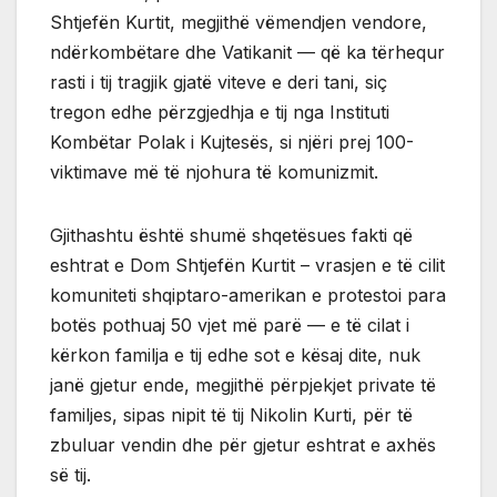
Shtjefën Kurtit, megjithë vëmendjen vendore,
ndërkombëtare dhe Vatikanit — që ka tërhequr
rasti i tij tragjik gjatë viteve e deri tani, siç
tregon edhe përzgjedhja e tij nga Instituti
Kombëtar Polak i Kujtesës, si njëri prej 100-
viktimave më të njohura të komunizmit.
Gjithashtu është shumë shqetësues fakti që
eshtrat e Dom Shtjefën Kurtit – vrasjen e të cilit
komuniteti shqiptaro-amerikan e protestoi para
botës pothuaj 50 vjet më parë — e të cilat i
kërkon familja e tij edhe sot e kësaj dite, nuk
janë gjetur ende, megjithë përpjekjet private të
familjes, sipas nipit të tij Nikolin Kurti, për të
zbuluar vendin dhe për gjetur eshtrat e axhës
së tij.