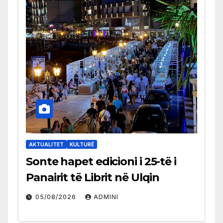
AKTUALITET
KULTURË
Sonte hapet edicioni i 25-të i
Panairit të Librit në Ulqin
05/08/2026
ADMINI