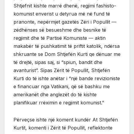
Shtjefnit kishte marrë dhenë, regjimi fashisto-
komunist enverist u detyrua më në fund të
pranonte, nepërmjet gazetës Zëri i Popullit —
zëdhënses së besueshme dhe besnike të
regjimit dhe të Partisë Komuniste — aktin
makabër të pushkatimit të priftit katolik, ndërsa
shkruante se Dom Shtjefën Kurti qe dënuar me
të drejtë, sipas saj, si “spiun, bandit dhe
avanturist”. Sipas Zërit të Popullit, Shtjefën
Kurti do të ishte anëtar i “një bande revizioniste
e financuar nga Vatikani, që së bashku me
amerikanët dhe anglezët do të kishte
planifikuar rrëximin e regjimit komunist.”
Përveçse ishte një koment kundër At Shtjefën
Kurtit, komenti i Zërit të Popullit, reflektonte