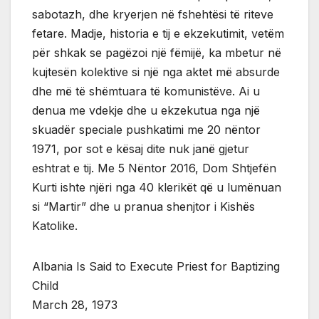
sabotazh, dhe kryerjen në fshehtësi të riteve
fetare. Madje, historia e tij e ekzekutimit, vetëm
për shkak se pagëzoi një fëmijë, ka mbetur në
kujtesën kolektive si një nga aktet më absurde
dhe më të shëmtuara të komunistëve. Ai u
denua me vdekje dhe u ekzekutua nga një
skuadër speciale pushkatimi me 20 nëntor
1971, por sot e kësaj dite nuk janë gjetur
eshtrat e tij. Me 5 Nëntor 2016, Dom Shtjefën
Kurti ishte njëri nga 40 klerikët që u lumënuan
si “Martir” dhe u pranua shenjtor i Kishës
Katolike.
Albania Is Said to Execute Priest for Baptizing
Child
March 28, 1973