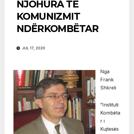
NJOHURA TË
KOMUNIZMIT
NDËRKOMBËTAR
JUL 17, 2020
Nga
Frank
Shkreli
”Instituti
Kombëta
r i
Kujtesës