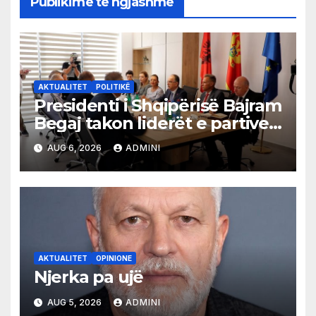
Publikime të ngjashme
AKTUALITET
POLITIKË
Presidenti i Shqipërisë Bajram
Begaj takon liderët e partive
shqiptare në Ulqin
AUG 6, 2026
ADMINI
AKTUALITET
OPINIONE
Njerka pa ujë
AUG 5, 2026
ADMINI