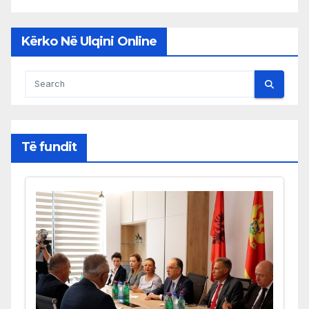
Kërko Në Ulqini Online
Të fundit