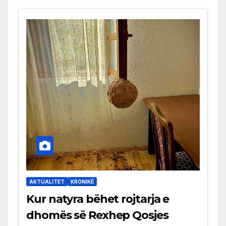
AKTUALITET
KRONIKË
Kur natyra bëhet rojtarja e
dhomës së Rexhep Qosjes