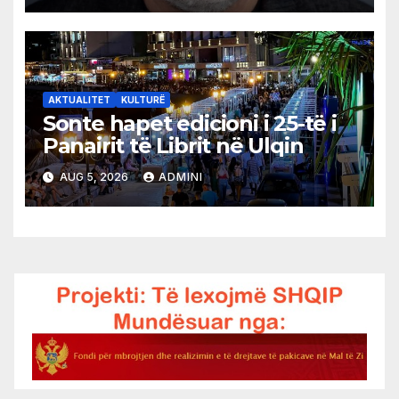
AKTUALITET
KULTURË
Sonte hapet edicioni i 25-të i
Panairit të Librit në Ulqin
AUG 5, 2026
ADMINI