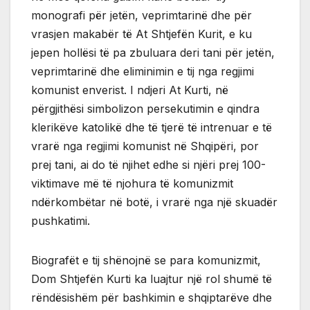
monografi për jetën, veprimtarinë dhe për
vrasjen makabër të At Shtjefën Kurit, e ku
jepen hollësi të pa zbuluara deri tani për jetën,
veprimtarinë dhe eliminimin e tij nga regjimi
komunist enverist. I ndjeri At Kurti, në
përgjithësi simbolizon persekutimin e qindra
klerikëve katolikë dhe të tjerë të intrenuar e të
vrarë nga regjimi komunist në Shqipëri, por
prej tani, ai do të njihet edhe si njëri prej 100-
viktimave më të njohura të komunizmit
ndërkombëtar në botë, i vrarë nga një skuadër
pushkatimi.
Biografët e tij shënojnë se para komunizmit,
Dom Shtjefën Kurti ka luajtur një rol shumë të
rëndësishëm për bashkimin e shqiptarëve dhe