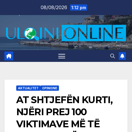
Skip
08/08/2026
1:12 pm
to
content
AKTUALITET
OPINIONE
AT SHTJEFËN KURTI,
NJËRI PREJ 100
VIKTIMAVE MË TË