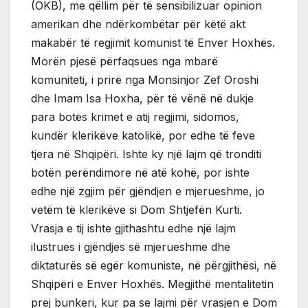
(OKB), me qëllim për të sensibilizuar opinion
amerikan dhe ndërkombëtar për këtë akt
makabër të regjimit komunist të Enver Hoxhës.
Morën pjesë përfaqsues nga mbarë
komuniteti, i prirë nga Monsinjor Zef Oroshi
dhe Imam Isa Hoxha, për të vënë në dukje
para botës krimet e atij regjimi, sidomos,
kundër klerikëve katolikë, por edhe të feve
tjera në Shqipëri. Ishte ky një lajm që tronditi
botën perëndimore në atë kohë, por ishte
edhe një zgjim për gjëndjen e mjerueshme, jo
vetëm të klerikëve si Dom Shtjefën Kurti.
Vrasja e tij ishte gjithashtu edhe një lajm
ilustrues i gjëndjes së mjerueshme dhe
diktaturës së egër komuniste, në përgjithësi, në
Shqipëri e Enver Hoxhës. Megjithë mentalitetin
prej bunkeri, kur pa se lajmi për vrasjen e Dom