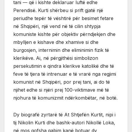
tani — që i kishte deklaruar luftë edhe
Perendisë. Kurti shërbeu si prift gjatë një
periudhe tepër të vështirë për besimet fetare
në Shqipëri, një vend në të cilin shtypja
komuniste kishte për objektiv përndjekjen dhe
mbylljen e kishave dhe xhamive si dhe
burgosjen, internimin dhe eliminimin fizik të
klerikëve. Ai, në përgjithësi simbolizon
persekutimin e qindra klerikve katolikë dhe të
feve të tjera të intrenuar e të vrarë nga regjimi
komunist në Shqipëri, por prej tani, ai do të
njihet edhe si njëri prej 100-viktimave më të
njohura të komunizmit ndërkombëtar, në botë.
Dy biografë zyrtarë të At Shtjefën Kurtit, nipi i
tij Nikolin Kurti dhe bashk-autori Nikollë Loka,
në mos qofsha gabim kanë botuar dy