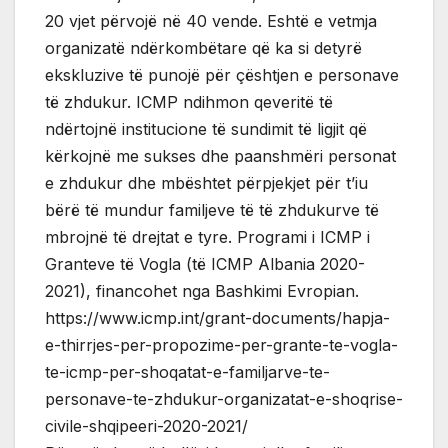
20 vjet përvojë në 40 vende. Eshtë e vetmja
organizatë ndërkombëtare që ka si detyrë
ekskluzive të punojë për çështjen e personave
të zhdukur. ICMP ndihmon qeveritë të
ndërtojnë institucione të sundimit të ligjit që
kërkojnë me sukses dhe paanshmëri personat
e zhdukur dhe mbështet përpjekjet për t’iu
bërë të mundur familjeve të të zhdukurve të
mbrojnë të drejtat e tyre. Programi i ICMP i
Granteve të Vogla (të ICMP Albania 2020-
2021), financohet nga Bashkimi Evropian.
https://www.icmp.int/grant-documents/hapja-
e-thirrjes-per-propozime-per-grante-te-vogla-
te-icmp-per-shoqatat-e-familjarve-te-
personave-te-zhdukur-organizatat-e-shoqrise-
civile-shqipeeri-2020-2021/