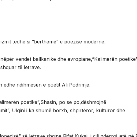
urizmit ,edhe si “bërthamë” e poezisë moderne.
nëpër vendet ballkanike dhe evropiane,”Kalimerën poetike”
shquar të letrave.
n edhe ndihmesën e poetit Ali Podrimja.
alimerën poetike”,Shasin, po se po,dëshmojnë
mit”, Ulqini i ka shumë borxh, shpirtëror, kulturor dhe
pedisë” së letrave shqipe,Rifat Kukaj, i cili ndërroi jetë në