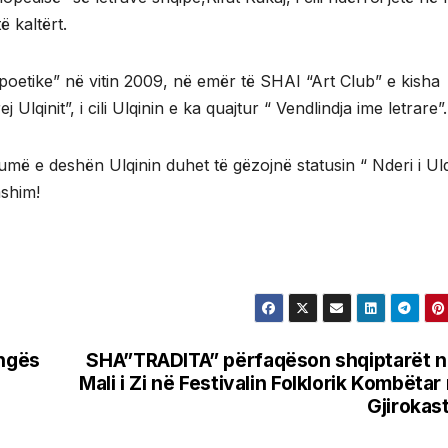
ë kaltërt.
 poetike” në vitin 2009, në emër të SHAI “Art Club” e kisha
lqinit”, i cili Ulqinin e ka quajtur “ Vendlindja ime letrare”.
më e deshën Ulqinin duhet të gëzojnë statusin “ Nderi i Ulqi
mshim!
ëngës
SHA”TRADITA” përfaqëson shqiptarët 
Mali i Zi në Festivalin Folklorik Kombëtar
Gjirokas