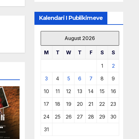
të burimeve më
të çmuara
Kalendari I Publikimeve
August 2026
M
T
W
T
F
S
S
1
2
3
4
5
6
7
8
9
10
11
12
13
14
15
16
17
18
19
20
21
22
23
li
24
25
26
27
28
29
30
31