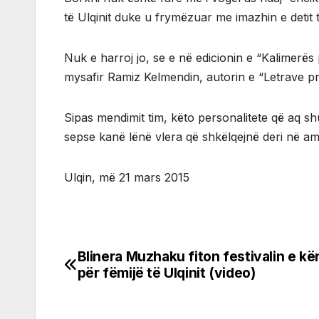
të Ulqinit duke u frymëzuar me imazhin e detit t
Nuk e harroj jo, se e në edicionin e “Kalimerës
mysafir Ramiz Kelmendin, autorin e “Letrave prej U
Sipas mendimit tim, këto personalitete që aq shu
sepse kanë lënë vlera që shkëlqejnë deri në a
Ulqin, më 21 mars 2015
Blinera Muzhaku fiton festivalin e k
Post
për fëmijë të Ulqinit (video)
navigation