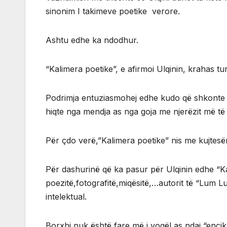
sinonim I takimeve poetike verore.
Ashtu edhe ka ndodhur.
“Kalimera poetike”, e afirmoi Ulqinin, krahas t
Podrimja entuziasmohej edhe kudo që shkonte 
hiqte nga mendja as nga goja me njerëzit më të 
Për çdo verë,”Kalimera poetike” nis me kujtesë
Për dashurinë që ka pasur për Ulqinin edhe “K
poezitë,fotografitë,miqësitë,…autorit të “Lum Lu
intelektual.
Borxhi nuk është fare më i vogël as ndaj “enciklo