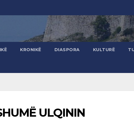
IKË
KRONIKË
DIASPORA
KULTURË
T
SHUMË ULQININ