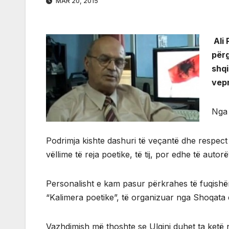
MAR 20, 2015
Ali 
përg
shqi
vepr
Nga 
Podrimja kishte dashuri të veçantë dhe respect p
vëllime të reja poetike, të tij, por edhe të au
Personalisht e kam pasur përkrahes të fuqish
“Kalimera poetike”, të organizuar nga Shoqata e
Vazhdimish më thoshte se Ulqini duhet ta ketë nj