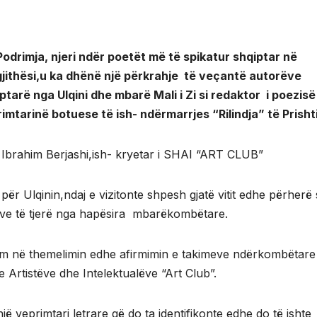
Podrimja, njeri ndër poetët më të spikatur shqiptar në
jithësi,u ka dhënë një përkrahje të veçantë autorëve
ptarë nga Ulqini dhe mbarë Mali i Zi si redaktor i poezisë
imtarinë botuese të ish- ndërmarrjes “Rilindja” të Prisht
Ibrahim Berjashi,ish- kryetar i SHAI “ART CLUB”
ër Ulqinin,ndaj e vizitonte shpesh gjatë vitit edhe përherë s
torëve të tjerë nga hapësira mbarëkombëtare.
ëm në themelimin edhe afirmimin e takimeve ndërkombëtare
 Artistëve dhe Intelektualëve “Art Club”.
ë veprimtari letrare që do ta identifikonte edhe do të ishte