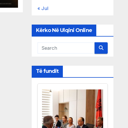
« Jul
Kërko Në Ulqini Online
Të fundit