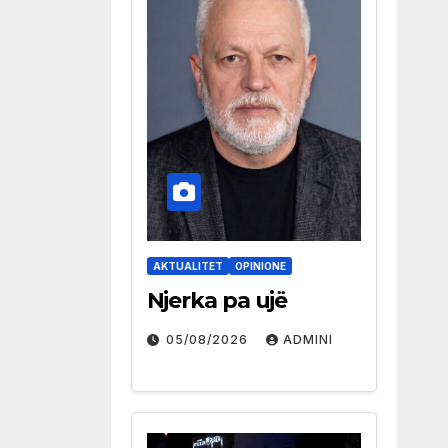
AKTUALITET
OPINIONE
Njerka pa ujë
05/08/2026
ADMINI