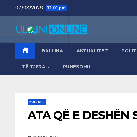
Skip
07/08/2026
12:01 pm
to
content
BALLINA
AKTUALITET
POLIT
TË TJERA
PUNËSOHU
KULTURË
ATA QË E DESHËN 