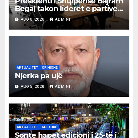
Presidenti i Shqipërisë Bajram
Begaj takon liderët e partive
shqiptare në Ulqin
AUG 6, 2026
ADMINI
AKTUALITET
OPINIONE
Njerka pa ujë
AUG 5, 2026
ADMINI
AKTUALITET
KULTURË
Sonte hapet edicioni i 25-të i