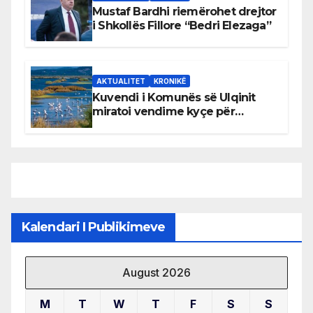
Mustaf Bardhi riemërohet drejtor
i Shkollës Fillore “Bedri Elezaga”
AKTUALITET
KRONIKË
Kuvendi i Komunës së Ulqinit
miratoi vendime kyçe për
mbrojtjen e natyrës dhe
menaxhimin e qëndrueshëm të
burimeve më të çmuara
Kalendari I Publikimeve
August 2026
M
T
W
T
F
S
S