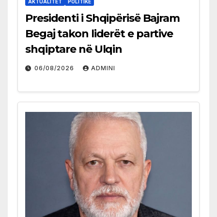
AKTUALITET
POLITIKË
Presidenti i Shqipërisë Bajram
Begaj takon liderët e partive
shqiptare në Ulqin
06/08/2026
ADMINI