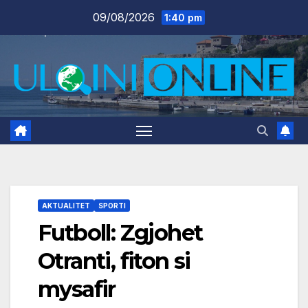
Skip
09/08/2026
1:40 pm
to
content
AKTUALITET
SPORTI
Futboll: Zgjohet
Otranti, fiton si
mysafir