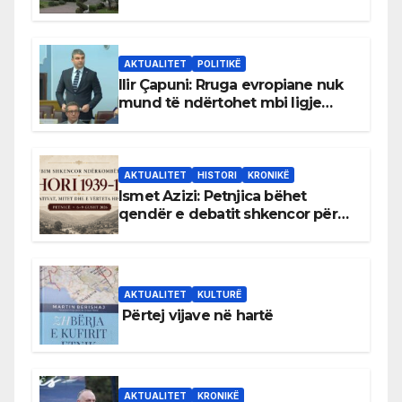
gjuhën malazeze
AKTUALITET
POLITIKË
Ilir Çapuni: Rruga evropiane nuk
mund të ndërtohet mbi ligje
antikushtetuese
AKTUALITET
HISTORI
KRONIKË
Ismet Azizi: Petnjica bëhet
qendër e debatit shkencor për
Bihorin gjatë viteve 1939–1948
AKTUALITET
KULTURË
Përtej vijave në hartë
AKTUALITET
KRONIKË