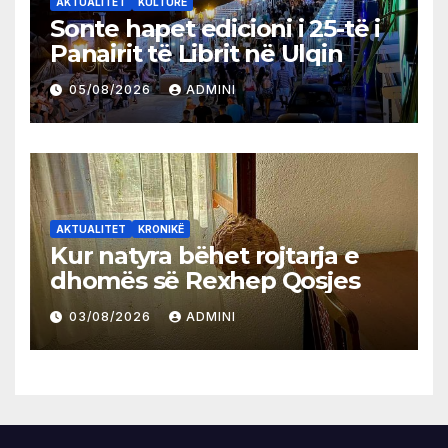
AKTUALITET
KULTURË
Sonte hapet edicioni i 25-të i
Panairit të Librit në Ulqin
05/08/2026
ADMINI
AKTUALITET
KRONIKË
Kur natyra bëhet rojtarja e
dhomës së Rexhep Qosjes
03/08/2026
ADMINI