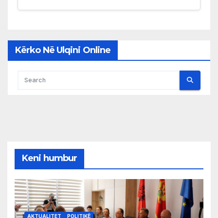
Kërko Në Ulqini Online
Keni humbur
AKTUALITET
POLITIKË