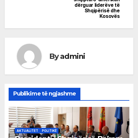
dërguar liderëve të
Shqipërisë dhe
Kosovës
By
admini
Publikime të ngjashme
AKTUALITET
POLITIKË