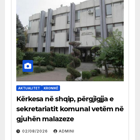
AKTUALITET
KRONIKË
Kërkesa në shqip, përgjigjja e
sekretariatit komunal vetëm në
gjuhën malazeze
02/08/2026
ADMINI