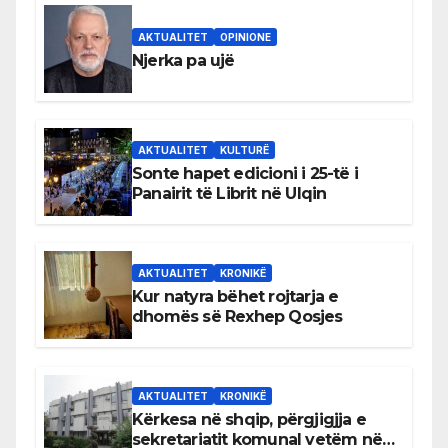
AKTUALITET
OPINIONE
Njerka pa ujë
AKTUALITET
KULTURË
Sonte hapet edicioni i 25-të i
Panairit të Librit në Ulqin
AKTUALITET
KRONIKË
Kur natyra bëhet rojtarja e
dhomës së Rexhep Qosjes
AKTUALITET
KRONIKË
Kërkesa në shqip, përgjigjja e
sekretariatit komunal vetëm në