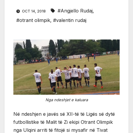
#Angjello Rudaj
,
OCT 14, 2018
#otrant olimpik
,
#valentin rudaj
Nga ndeshjet e kaluara
Në ndeshjen e javës së XII-të të Ligës së dytë
futbollistike të Malit të Zi ekipi Otrant Olimpik
nga Ulqini arriti të fitojë si mysafir në Tivat