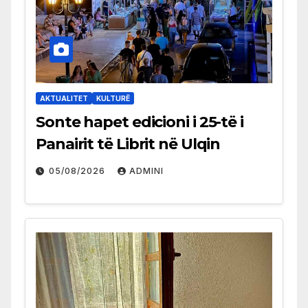
AKTUALITET
KULTURË
Sonte hapet edicioni i 25-të i
Panairit të Librit në Ulqin
05/08/2026
ADMINI