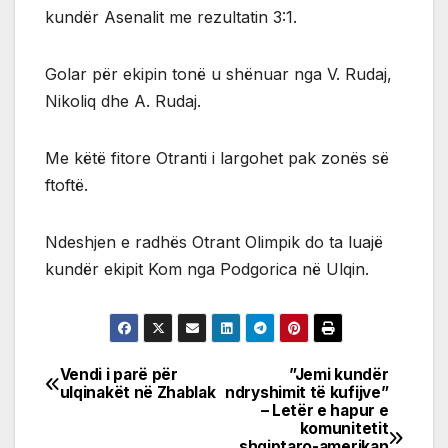
kundër Asenalit me rezultatin 3:1.
Golar për ekipin tonë u shënuar nga V. Rudaj,
Nikoliq dhe A. Rudaj.
Me këtë fitore Otranti i largohet pak zonës së
ftoftë.
Ndeshjen e radhës Otrant Olimpik do ta luajë
kundër ekipit Kom nga Podgorica në Ulqin.
Vendi i parë për
”Jemi kundër
Post
ulqinakët në Zhablak
ndryshimit të kufijve”
– Letër e hapur e
navigation
komunitetit
shqiptaro-amerikan