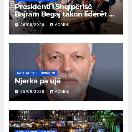
Presidenti i Shqipërisë
Bajram Begaj takon liderët e
partive shqiptare në Ulqin
06/08/2026
ADMINI
AKTUALITET
OPINIONE
Njerka pa ujë
05/08/2026
ADMINI