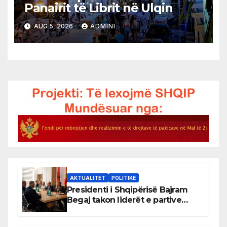
Panairit të Librit në Ulqin
AUG 5, 2026
ADMINI
AKTUALITET
POLITIKË
Presidenti i Shqipërisë Bajram
Begaj takon liderët e partive
shqiptare në Ulqin