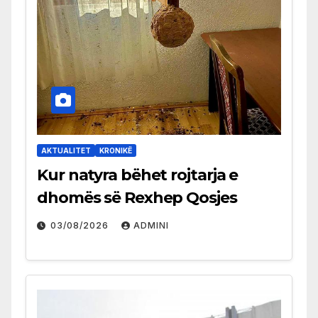
AKTUALITET
KRONIKË
Kur natyra bëhet rojtarja e
dhomës së Rexhep Qosjes
03/08/2026
ADMINI