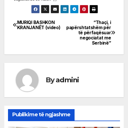
MURIQI BASHKON
“Thaçi, i
Post
KRANJANËT (video)
papërshtatshëm për
të përfaqësuar
navigation
negociatat me
Serbinë”
By
admini
Publikime të ngjashme