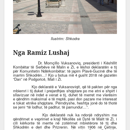
Ilustrim: Shkodra
Nga Ramiz Lushaj
Dr.
Momçillo Vuksanoviq, presidenti i Këshillit
Kombëtar të Serbëve në Malin e Zi, e lëshoi deklaratën e tij
për Komunitetin Ndërkombëtar: të japim Plavë-Gucinë dhe të
marrim Shkodrën…! Kjo u botua më 4 gusht 2018 në gazetën
“Dan” në Podgoricë, Mali i Zi.
Kjo deklaratë e Vuksanoviqit, që të pakten për nga
mbiemri i tij duket i prejardhjes shqiptare po me etni e shpirt i
sllavizuar në indet e venat e tij, duhet të merret me vlerësim
e qëndrim maksimal e të rreptë, pasi don pazare me interesat
e tokat etnike shqiptare. Përndryshe, heshtja jonë do të thotë
se jemi “të lodhur, të paditur, të pamundur…”.
Kjo deklaratë nuk ka ndonjë ndryshim me
qëndrimet e veprimet e krajl Nikollës së Dytë të Malit të Zi, i
cili kërkonte të merrte në zotërimet mbretërore të tij dhe
Shkodrën e deri dhe Prizrenin. Në vitin 1906 në Çetinje,