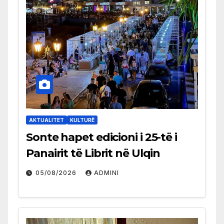
AKTUALITET
KULTURË
Sonte hapet edicioni i 25-të i
Panairit të Librit në Ulqin
05/08/2026
ADMINI