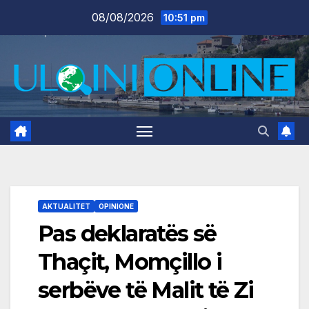
Skip
08/08/2026
10:51 pm
to
content
AKTUALITET
OPINIONE
Pas deklaratës së
Thaçit, Momçillo i
serbëve të Malit të Zi