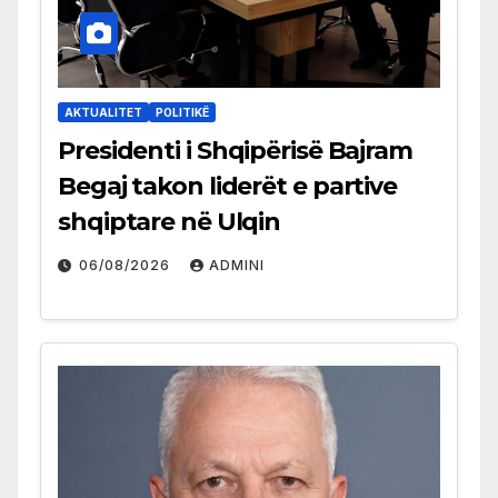
AKTUALITET
POLITIKË
Presidenti i Shqipërisë Bajram
Begaj takon liderët e partive
shqiptare në Ulqin
06/08/2026
ADMINI