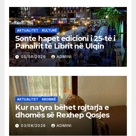
AKTUALITET
KULTURË
Sonte hapet edicioni i 25-të i
Panairit të Librit në Ulqin
05/08/2026
ADMINI
AKTUALITET
KRONIKË
Kur natyra bëhet rojtarja e
dhomës së Rexhep Qosjes
03/08/2026
ADMINI