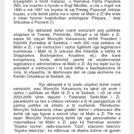
kryeqytetin e fronit malazez, u themelua Partia Popullore
(NS) me imazhin e frymën e Krajl Nikollës, e cila u ringrit më
1990 e më 1997 me kryetar të saj Predag Popoviqit (rrënjas
kuças), e cila është partia ma e vjetër në Malin e Zi dhe ende
e mban hymnin krajlnikollian antishqiptar “Përpara…” drejt
Shkodres e Prizrenit (!)
Kjo deklaratë duhet marrë seriozisht prej politikës
shqiptare të Tiranës, Prishtinës, Shkupit e në Malin e Zi,
sepse 63 vjeçari Momçillo Vuksanoviq është President i
Këshillit Kombëtar të Serbëve, i rreth 200 mijë serbëve në
Malin e Zi, i një institucioni i njohur ligjërisht nga legjislacioni
kushtetues i Malit të Zi (sikurse dhe Këshillat e këtilla të
Shqiptarëve, Boshnjakëve, Kroatëve, etj.) dhe kanë
kompetenca, fonde, aktivitet, peshë në vendimmarrjet
legjislative e administrative në Malin e Zi. Aq ma tepër kur ky
president e institucioni i tij kanë lidhje e bashkpëunime të
mira, të shpeshta, të dëshmuara deri në caqe ekstreme me
Kishën Ortodokse të Serbisë, etj.
Kjo deklaratë e tij (sado utopike) duhet marrë
seriozisht, pasi Momçillo Vuksanoviq ka qënë një emër i
njohur i politikës së Malit të Zi e të Serbisë, i cili në vitet
2003-2006 ishte deputet i Federatës Serbi-Mali i Zi,
pavarësisht se tani e cilëson vetveten e tij të paangazhuar në
partina politike në shtetin e tij multietnik. Përndryshe:
Momçillo Vuksanoviq mban gradën doktor i shkencave dhe
është një nga figurat e arsimit sllav në Malin e Zi. Për ma
tepër: Momçillo Vuksanoviq është një nga personalitetet e
masmediave në Malin e Zi, pasi ka themeluar revistën
“
Srpske novine”, radio-stacionin “Cool”, stacionin televiziv
“Srpska televizija”, ka ndihmuar në dhjetra botime në gjuhën