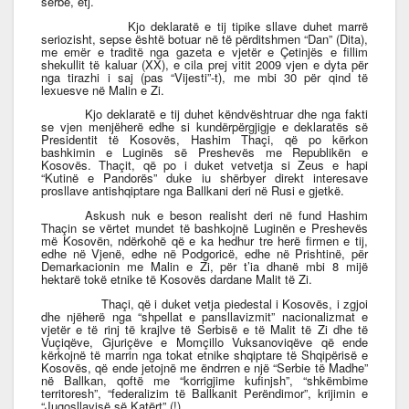
serbe, etj.
Kjo deklaratë e tij tipike sllave duhet marrë
seriozisht, sepse është botuar në të përditshmen “Dan” (Dita),
me emër e traditë nga gazeta e vjetër e Çetinjës e fillim
shekullit të kaluar (XX), e cila prej vitit 2009 vjen e dyta për
nga tirazhi i saj (pas “Vijesti”-t), me mbi 30 për qind të
lexuesve në Malin e Zi.
Kjo deklaratë e tij duhet këndvështruar dhe nga fakti
se vjen menjëherë edhe si kundërpërgjigje e deklaratës së
Presidentit të Kosovës, Hashim Thaçi, që po kërkon
bashkimin e Luginës së Preshevës me Republikën e
Kosovës. Thaçit, që po i duket vetvetja si Zeus e hapi
“Kutinë e Pandorës” duke iu shërbyer direkt interesave
prosllave antishqiptare nga Ballkani deri në Rusi e gjetkë.
Askush nuk e beson realisht deri në fund Hashim
Thaçin se vërtet mundet të bashkojnë Luginën e Preshevës
më Kosovën, ndërkohë që e ka hedhur tre herë firmen e tij,
edhe në Vjenë, edhe në Podgoricë, edhe në Prishtinë, për
Demarkacionin me Malin e Zi, për t’ia dhanë mbi 8 mijë
hektarë tokë etnike të Kosovës dardane Malit të Zi.
Thaçi, që i duket vetja piedestal i Kosovës, i zgjoi
dhe njëherë nga “shpellat e pansllavizmit” nacionalizmat e
vjetër e të rinj të krajlve të Serbisë e të Malit të Zi dhe të
Vuçiqëve, Gjuriçëve e Momçillo Vuksanoviqëve që ende
kërkojnë të marrin nga tokat etnike shqiptare të Shqipërisë e
Kosovës, që ende jetojnë me ëndrren e një “Serbie të Madhe”
në Ballkan, qoftë me “korrigjime kufinjsh”, “shkëmbime
territoresh”, “federalizim të Ballkanit Perëndimor”, krijimin e
“Jugosllavisë së Katërt” (!)