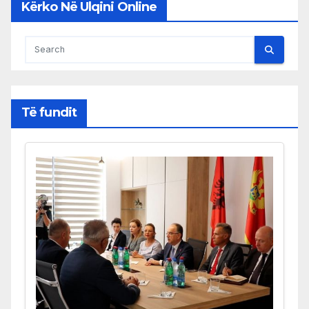
Kërko Në Ulqini Online
Të fundit