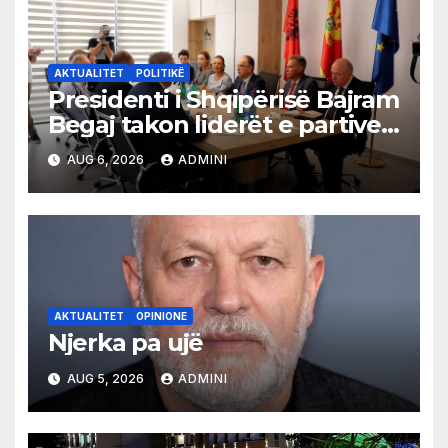
AKTUALITET
POLITIKË
Presidenti i Shqipërisë Bajram
Begaj takon liderët e partive
shqiptare në Ulqin
AUG 6, 2026
ADMINI
AKTUALITET
OPINIONE
Njerka pa ujë
AUG 5, 2026
ADMINI