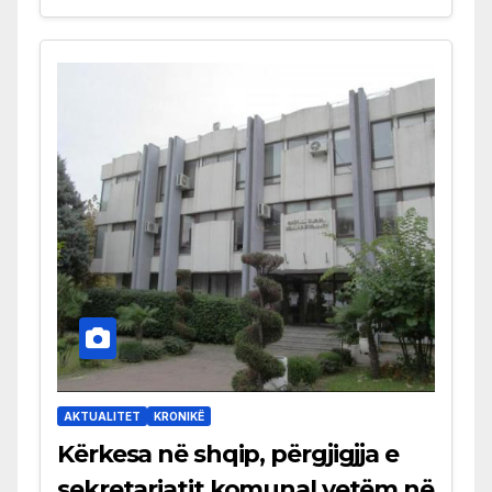
AKTUALITET
KRONIKË
Kërkesa në shqip, përgjigjja e
sekretariatit komunal vetëm në