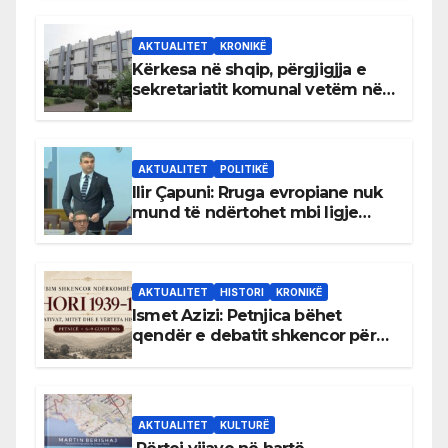
AKTUALITET
KRONIKË
Kërkesa në shqip, përgjigjja e
sekretariatit komunal vetëm në
gjuhën malazeze
AKTUALITET
POLITIKË
Ilir Çapuni: Rruga evropiane nuk
mund të ndërtohet mbi ligje
antikushtetuese
AKTUALITET
HISTORI
KRONIKË
Ismet Azizi: Petnjica bëhet
qendër e debatit shkencor për
Bihorin gjatë viteve 1939–1948
AKTUALITET
KULTURË