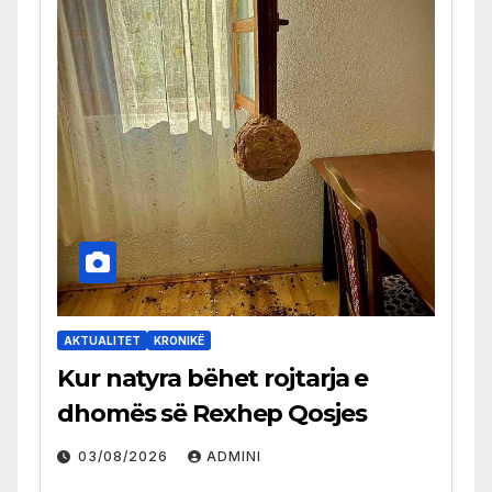
AKTUALITET
KRONIKË
Kur natyra bëhet rojtarja e
dhomës së Rexhep Qosjes
03/08/2026
ADMINI