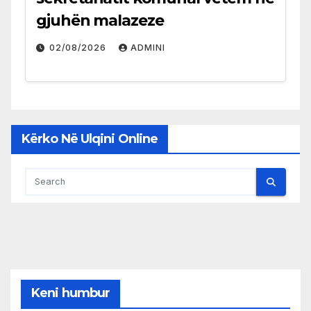
gjuhën malazeze
02/08/2026
ADMINI
Kërko Në Ulqini Online
Keni humbur