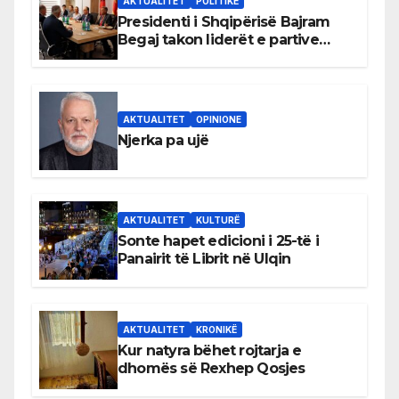
AKTUALITET
POLITIKË
Presidenti i Shqipërisë Bajram
Begaj takon liderët e partive
shqiptare në Ulqin
AKTUALITET
OPINIONE
Njerka pa ujë
AKTUALITET
KULTURË
Sonte hapet edicioni i 25-të i
Panairit të Librit në Ulqin
AKTUALITET
KRONIKË
Kur natyra bëhet rojtarja e
dhomës së Rexhep Qosjes