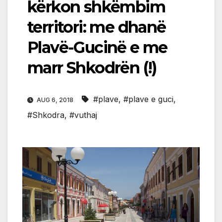
kërkon shkëmbim
territori: me dhanë
Plavë-Gucinë e me
marr Shkodrën (!)
#plave
,
#plave e guci
,
AUG 6, 2018
#Shkodra
,
#vuthaj