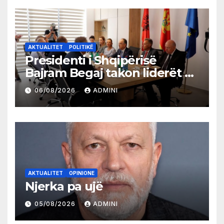
AKTUALITET
POLITIKË
Presidenti i Shqipërisë
Bajram Begaj takon liderët e
partive shqiptare në Ulqin
06/08/2026
ADMINI
AKTUALITET
OPINIONE
Njerka pa ujë
05/08/2026
ADMINI