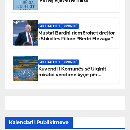
Përtej vijave në hartë
AKTUALITET
KRONIKË
Mustaf Bardhi riemërohet drejtor
i Shkollës Fillore “Bedri Elezaga”
AKTUALITET
KRONIKË
Kuvendi i Komunës së Ulqinit
miratoi vendime kyçe për
mbrojtjen e natyrës dhe
menaxhimin e qëndrueshëm të
burimeve më të çmuara
Kalendari I Publikimeve