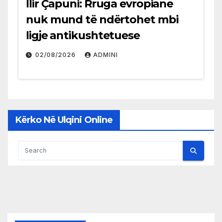
Ilir Çapuni: Rruga evropiane
nuk mund të ndërtohet mbi
ligje antikushtetuese
02/08/2026
ADMINI
Kërko Në Ulqini Online