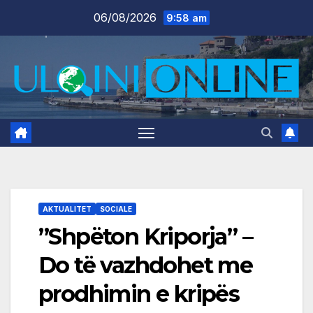
Skip
06/08/2026
9:58 am
to
content
AKTUALITET
SOCIALE
”Shpëton Kriporja” –
Do të vazhdohet me
prodhimin e kripës