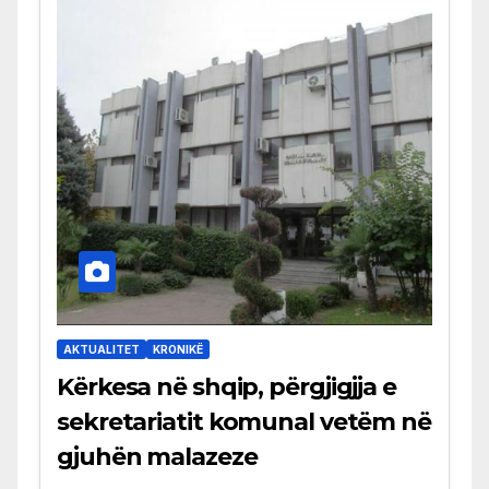
AKTUALITET
KRONIKË
Kërkesa në shqip, përgjigjja e
sekretariatit komunal vetëm në
gjuhën malazeze