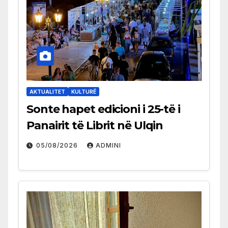
AKTUALITET
KULTURË
Sonte hapet edicioni i 25-të i
Panairit të Librit në Ulqin
05/08/2026
ADMINI