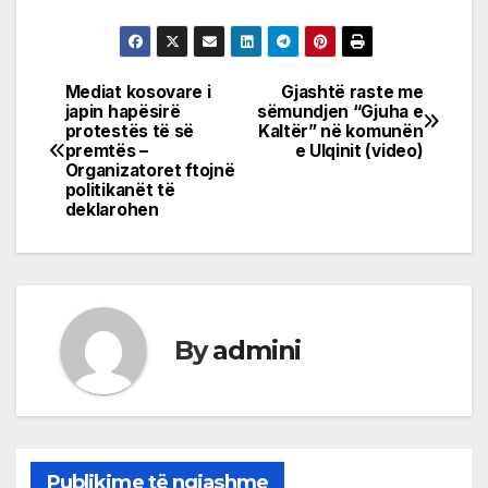
Mediat kosovare i
Gjashtë raste me
Post
japin hapësirë
sëmundjen “Gjuha e
protestës të së
Kaltër” në komunën
navigation
premtës –
e Ulqinit (video)
Organizatoret ftojnë
politikanët të
deklarohen
By
admini
Publikime të ngjashme