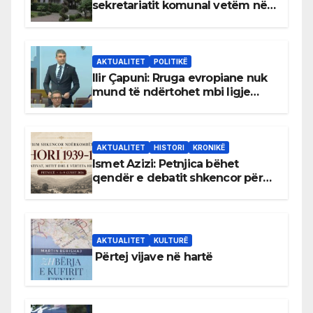
sekretariatit komunal vetëm në
gjuhën malazeze
AKTUALITET
POLITIKË
Ilir Çapuni: Rruga evropiane nuk
mund të ndërtohet mbi ligje
antikushtetuese
AKTUALITET
HISTORI
KRONIKË
Ismet Azizi: Petnjica bëhet
qendër e debatit shkencor për
Bihorin gjatë viteve 1939–1948
AKTUALITET
KULTURË
Përtej vijave në hartë