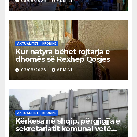
05/08/2026
ADMINI
AKTUALITET
KRONIKË
Kur natyra bëhet rojtarja e
dhomës së Rexhep Qosjes
03/08/2026
ADMINI
AKTUALITET
KRONIKË
Kërkesa në shqip, përgjigjja e
sekretariatit komunal vetëm
në gjuhën malazeze