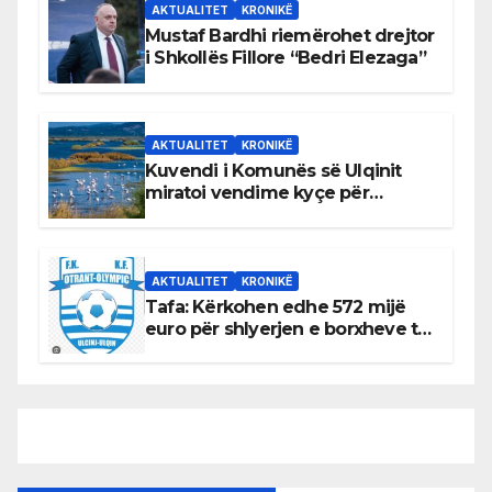
AKTUALITET
KRONIKË
Mustaf Bardhi riemërohet drejtor
i Shkollës Fillore “Bedri Elezaga”
AKTUALITET
KRONIKË
Kuvendi i Komunës së Ulqinit
miratoi vendime kyçe për
mbrojtjen e natyrës dhe
menaxhimin e qëndrueshëm të
burimeve më të çmuara
AKTUALITET
KRONIKË
Tafa: Kërkohen edhe 572 mijë
euro për shlyerjen e borxheve të
KF Otrant – Salaj kërkoi sqarime
nga drejtuesit e klubit