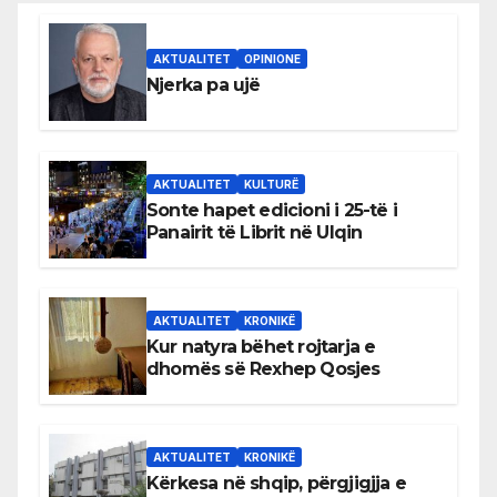
AKTUALITET
OPINIONE
Njerka pa ujë
AKTUALITET
KULTURË
Sonte hapet edicioni i 25-të i
Panairit të Librit në Ulqin
AKTUALITET
KRONIKË
Kur natyra bëhet rojtarja e
dhomës së Rexhep Qosjes
AKTUALITET
KRONIKË
Kërkesa në shqip, përgjigjja e