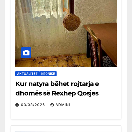
AKTUALITET
KRONIKË
Kur natyra bëhet rojtarja e
dhomës së Rexhep Qosjes
03/08/2026
ADMINI