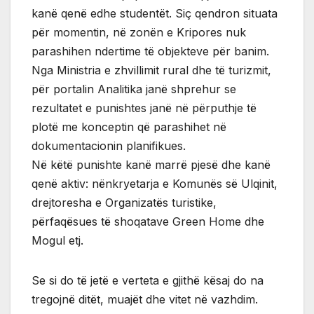
kanë qenë edhe studentët. Siç qendron situata
për momentin, në zonën e Kripores nuk
parashihen ndertime të objekteve për banim.
Nga Ministria e zhvillimit rural dhe të turizmit,
për portalin Analitika janë shprehur se
rezultatet e punishtes janë në përputhje të
plotë me konceptin që parashihet në
dokumentacionin planifikues.
Në këtë punishte kanë marrë pjesë dhe kanë
qenë aktiv: nënkryetarja e Komunës së Ulqinit,
drejtoresha e Organizatës turistike,
përfaqësues të shoqatave Green Home dhe
Mogul etj.
Se si do të jetë e verteta e gjithë kësaj do na
tregojnë ditët, muajët dhe vitet në vazhdim.