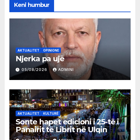
Keni humbur
AKTUALITET
OPINIONE
Njerka pa ujë
05/08/2026
ADMINI
AKTUALITET
KULTURË
Sonte hapet edicioni i 25-të i
Panairit të Librit në Ulqin