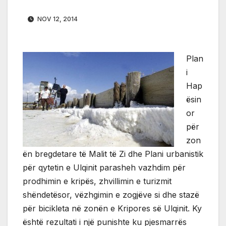
NOV 12, 2014
Plan
i
Hap
ësin
or
për
zon
ën bregdetare të Malit të Zi dhe Plani urbanistik
për qytetin e Ulqinit parasheh vazhdim për
prodhimin e kripës, zhvillimin e turizmit
shëndetësor, vëzhgimin e zogjëve si dhe stazë
për bicikleta në zonën e Kripores së Ulqinit. Ky
është rezultati i një punishte ku pjesmarrës