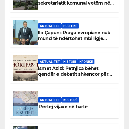
sekretariatit komunal vetëm në
gjuhën malazeze
AKTUALITET
POLITIKË
Ilir Çapuni: Rruga evropiane nuk
mund të ndërtohet mbi ligje
antikushtetuese
AKTUALITET
HISTORI
KRONIKË
Ismet Azizi: Petnjica bëhet
qendër e debatit shkencor për
Bihorin gjatë viteve 1939–1948
AKTUALITET
KULTURË
Përtej vijave në hartë