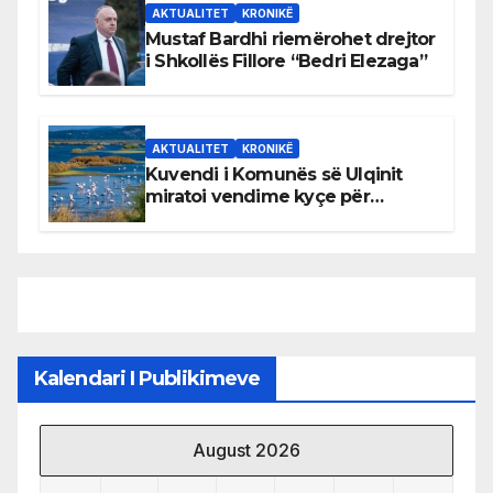
AKTUALITET
KRONIKË
Mustaf Bardhi riemërohet drejtor
i Shkollës Fillore “Bedri Elezaga”
AKTUALITET
KRONIKË
Kuvendi i Komunës së Ulqinit
miratoi vendime kyçe për
mbrojtjen e natyrës dhe
menaxhimin e qëndrueshëm të
burimeve më të çmuara
Kalendari I Publikimeve
August 2026