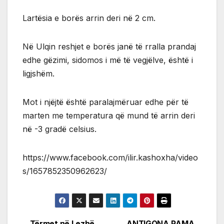
Lartësia e borës arrin deri në 2 cm.
Në Ulqin reshjet e borës janë të rralla prandaj
edhe gëzimi, sidomos i më të vegjëlve, është i
ligjshëm.
Mot i njëjtë është paralajmëruar edhe për të
marten me temperatura që mund të arrin deri
në -3 gradë celsius.
https://www.facebook.com/ilir.kashoxha/video
s/1657852350962623/
Tërmet në Lezhë,
ANTIGONA RAMA