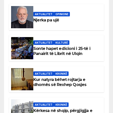
AKTUALITET
OPINIONE
Njerka pa ujë
AKTUALITET
KULTURË
Sonte hapet edicioni i 25-të i
Panairit të Librit në Ulqin
AKTUALITET
KRONIKË
Kur natyra bëhet rojtarja e
dhomës së Rexhep Qosjes
AKTUALITET
KRONIKË
Kërkesa në shqip, përgjigjja e