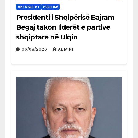
AKTUALITET
POLITIKË
Presidenti i Shqipërisë Bajram
Begaj takon liderët e partive
shqiptare në Ulqin
06/08/2026
ADMINI