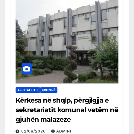
AKTUALITET
KRONIKË
Kërkesa në shqip, përgjigjja e
sekretariatit komunal vetëm në
gjuhën malazeze
02/08/2026
ADMINI