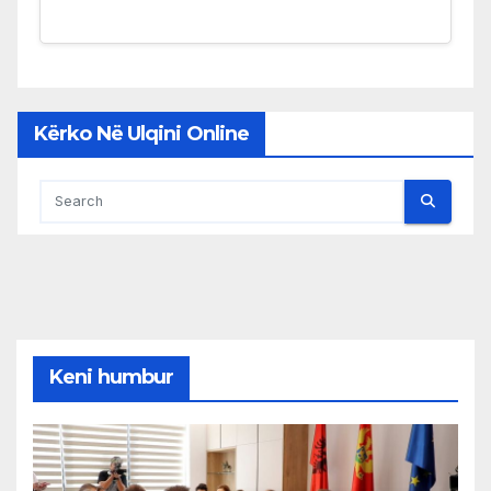
Kërko Në Ulqini Online
Keni humbur