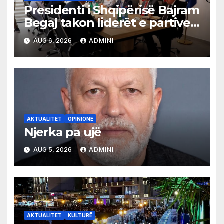
Presidenti i Shqipërisë Bajram
Begaj takon liderët e partive
shqiptare në Ulqin
AUG 6, 2026
ADMINI
AKTUALITET
OPINIONE
Njerka pa ujë
AUG 5, 2026
ADMINI
AKTUALITET
KULTURË