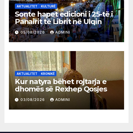
AKTUALITET
KULTURË
Sonte hapet edicioni i 25-të i
Panairit të Librit në Ulqin
05/08/2026
ADMINI
AKTUALITET
KRONIKË
Kur natyra bëhet rojtarja e
dhomës së Rexhep Qosjes
03/08/2026
ADMINI