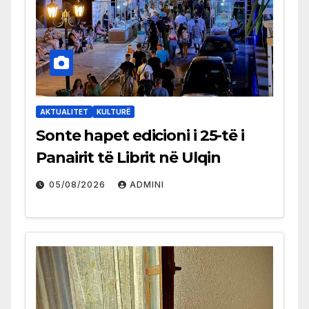
AKTUALITET
KULTURË
Sonte hapet edicioni i 25-të i
Panairit të Librit në Ulqin
05/08/2026
ADMINI