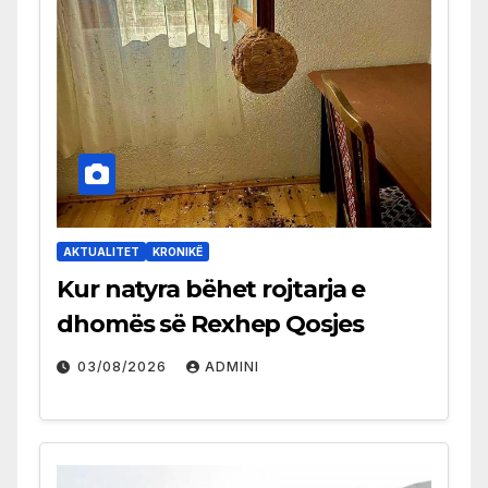
AKTUALITET
KRONIKË
Kur natyra bëhet rojtarja e
dhomës së Rexhep Qosjes
03/08/2026
ADMINI