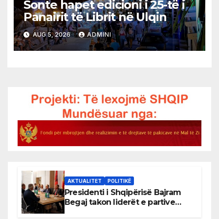
Sonte hapet edicioni i 25-të i
Panairit të Librit në Ulqin
AUG 5, 2026
ADMINI
AKTUALITET
POLITIKË
Presidenti i Shqipërisë Bajram
Begaj takon liderët e partive
shqiptare në Ulqin