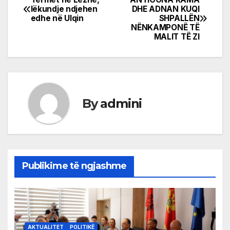
Post
lëkundje ndjehen
DHE ADNAN KUQI
edhe në Ulqin
SHPALLËN
navigation
NËNKAMPONË TË
MALIT TË ZI
By
admini
Publikime të ngjashme
AKTUALITET
POLITIKË