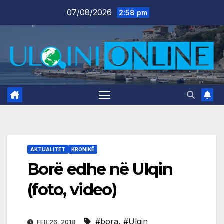
Skip
07/08/2026
2:58 pm
to
content
AKTUALITET
KRONIKË
Borë edhe në Ulqin
(foto, video)
#bora
,
#Ulqin
FEB 26, 2018