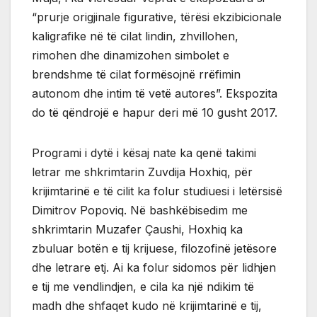
“prurje origjinale figurative, tërësi ekzibicionale
kaligrafike në të cilat lindin, zhvillohen,
rimohen dhe dinamizohen simbolet e
brendshme të cilat formësojnë rrëfimin
autonom dhe intim të vetë autores”. Ekspozita
do të qëndrojë e hapur deri më 10 gusht 2017.
Programi i dytë i kësaj nate ka qenë takimi
letrar me shkrimtarin Zuvdija Hoxhiq, për
krijimtarinë e të cilit ka folur studiuesi i letërsisë
Dimitrov Popoviq. Në bashkëbisedim me
shkrimtarin Muzafer Çaushi, Hoxhiq ka
zbuluar botën e tij krijuese, filozofinë jetësore
dhe letrare etj. Ai ka folur sidomos për lidhjen
e tij me vendlindjen, e cila ka një ndikim të
madh dhe shfaqet kudo në krijimtarinë e tij,