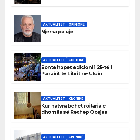
shqiptare në Ulqin
AKTUALITET
OPINIONE
Njerka pa ujë
AKTUALITET
KULTURË
Sonte hapet edicioni i 25-të i
Panairit të Librit në Ulqin
AKTUALITET
KRONIKË
Kur natyra bëhet rojtarja e
dhomës së Rexhep Qosjes
AKTUALITET
KRONIKË