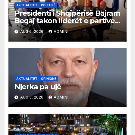
AKTUALITET
POLITIKË
Presidenti i Shqipërisë Bajram
Begaj takon liderët e partive
shqiptare në Ulqin
AUG 6, 2026
ADMINI
AKTUALITET
OPINIONE
Njerka pa ujë
AUG 5, 2026
ADMINI