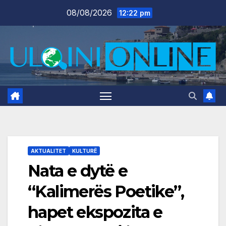
Skip
08/08/2026
12:22 pm
to
content
AKTUALITET
KULTURË
Nata e dytë e
“Kalimerës Poetike”,
hapet ekspozita e