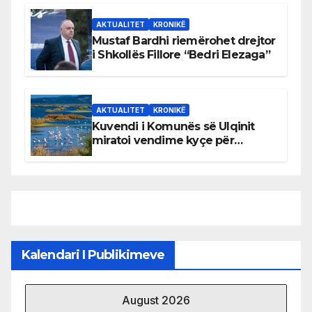
AKTUALITET
KRONIKË
Mustaf Bardhi riemërohet drejtor
i Shkollës Fillore “Bedri Elezaga”
AKTUALITET
KRONIKË
Kuvendi i Komunës së Ulqinit
miratoi vendime kyçe për
mbrojtjen e natyrës dhe
menaxhimin e qëndrueshëm të
burimeve më të çmuara
Kalendari I Publikimeve
August 2026