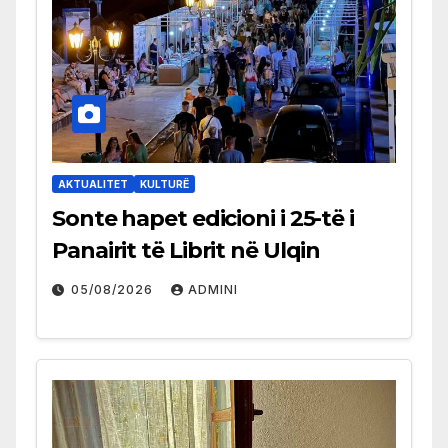
AKTUALITET
KULTURË
Sonte hapet edicioni i 25-të i
Panairit të Librit në Ulqin
05/08/2026
ADMINI