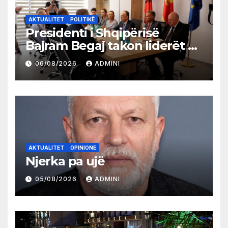
AKTUALITET
POLITIKË
Presidenti i Shqipërisë
Bajram Begaj takon liderët e
partive shqiptare në Ulqin
06/08/2026
ADMINI
AKTUALITET
OPINIONE
Njerka pa ujë
05/08/2026
ADMINI