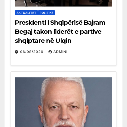
AKTUALITET
POLITIKË
Presidenti i Shqipërisë Bajram
Begaj takon liderët e partive
shqiptare në Ulqin
06/08/2026
ADMINI