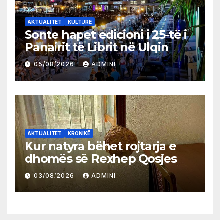
AKTUALITET
KULTURË
Sonte hapet edicioni i 25-të i
Panairit të Librit në Ulqin
05/08/2026
ADMINI
AKTUALITET
KRONIKË
Kur natyra bëhet rojtarja e
dhomës së Rexhep Qosjes
03/08/2026
ADMINI