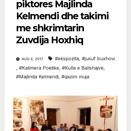
piktores Majlinda
Kelmendi dhe takimi
me shkrimtarin
Zuvdija Hoxhiq
#ekspozita
,
#jusuf buxhovi
AUG 4, 2017
,
#Kalimera Poetike
,
#Kulla e Ballshajve
,
#Majlinda Kelmendi
,
#qazim muja