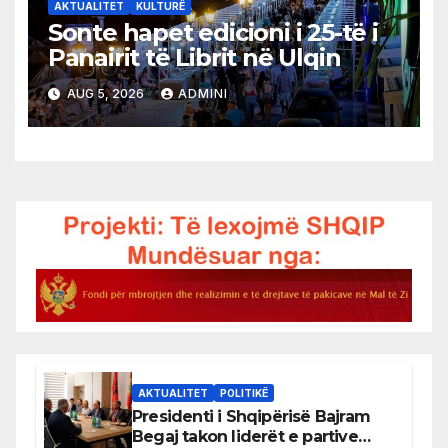
AKTUALITET
KULTURË
Sonte hapet edicioni i 25-të i
Panairit të Librit në Ulqin
AUG 5, 2026
ADMINI
AKTUALITET
POLITIKË
Presidenti i Shqipërisë Bajram
Begaj takon liderët e partive