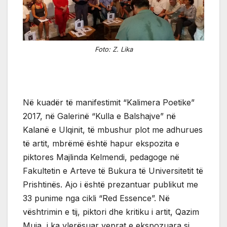
Foto: Z. Lika
Në kuadër të manifestimit “Kalimera Poetike”
2017, në Galerinë “Kulla e Balshajve” në
Kalanë e Ulqinit, të mbushur plot me adhurues
të artit, mbrëmë është hapur ekspozita e
piktores Majlinda Kelmendi, pedagoge në
Fakultetin e Arteve të Bukura të Universitetit të
Prishtinës. Ajo i është prezantuar publikut me
33 punime nga cikli “Red Essence”. Në
vështrimin e tij, piktori dhe kritiku i artit, Qazim
Muja, i ka vlerësuar veprat e ekspozuara si