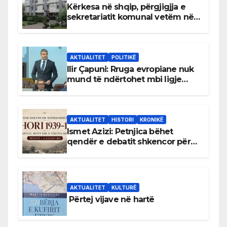
Kërkesa në shqip, përgjigjja e
sekretariatit komunal vetëm në
gjuhën malazeze
AKTUALITET
POLITIKË
Ilir Çapuni: Rruga evropiane nuk
mund të ndërtohet mbi ligje
antikushtetuese
AKTUALITET
HISTORI
KRONIKË
Ismet Azizi: Petnjica bëhet
qendër e debatit shkencor për
Bihorin gjatë viteve 1939–1948
AKTUALITET
KULTURË
Përtej vijave në hartë