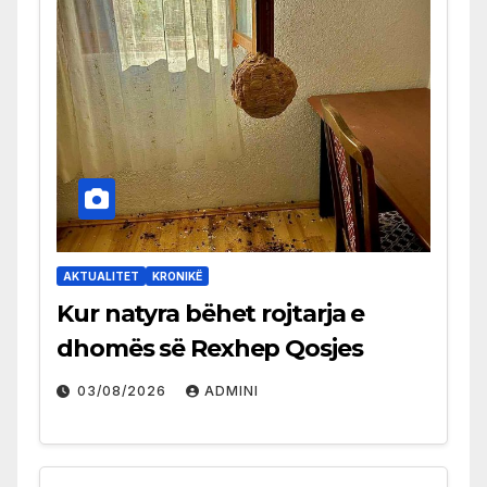
AKTUALITET
KRONIKË
Kur natyra bëhet rojtarja e
dhomës së Rexhep Qosjes
03/08/2026
ADMINI