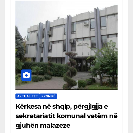
AKTUALITET
KRONIKË
Kërkesa në shqip, përgjigjja e
sekretariatit komunal vetëm në
gjuhën malazeze