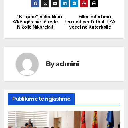
”Krajane”, videoklipi i
Fillon ndërtimi i
Post
këngës më të re të
terrenit për futboll të
Nikollë Nikprelajt
vogël në Katërkollë
navigation
By
admini
Publikime të ngjashme