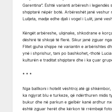
Garentina”. Është varianti arbëresh i legjendës
shqiptarë nëpër botë. Arbëreshët janë veshur 
Luiljeta, madje edhe djali i vogel i Lulit, janë 
Këngët arbëreshe, ulqinake, shkodrane e korç
dëshirë të shkojë të flerë. Sikur janë zgjuar ng
Flitet gjuha shqipe në variantin e arbërishtes dhe
ynë i shprishur, tani po bashkohet,-thotë Lucia
kulturën e traditat shqiptare dhe i ka çuar gru
* * *
Nga ballkoni i hotelit vështroj atë gji shkëmbor,
ka ngjyrat blu e turkeze, që ndërthuren midis ty
bukur dhe në parkun e gjelbër kanë ardhur nxënës
është zgjuar herët dhe kërkon të rrëmbejë fotot 