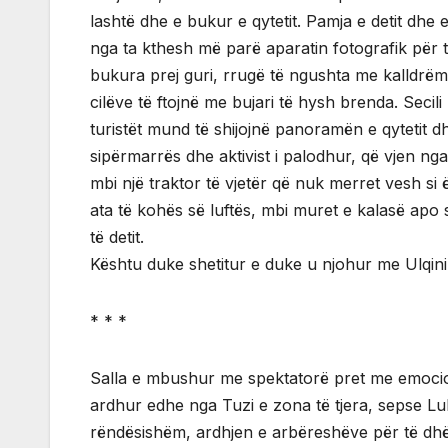
lashtë dhe e bukur e qytetit. Pamja e detit dhe
nga ta kthesh më parë aparatin fotografik për t
bukura prej guri, rrugë të ngushta me kalldrëm 
cilëve të ftojnë me bujari të hysh brenda. Secili
turistët mund të shijojnë panoramën e qytetit dh
sipërmarrës dhe aktivist i palodhur, që vjen nga
mbi një traktor të vjetër që nuk merret vesh si
ata të kohës së luftës, mbi muret e kalasë apo
të detit.
Kështu duke shetitur e duke u njohur me Ulqinin
* * *
Salla e mbushur me spektatorë pret me emocion
ardhur edhe nga Tuzi e zona të tjera, sepse Lul
rëndësishëm, ardhjen e arbëreshëve për të dhë