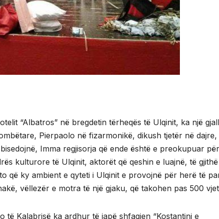
lit “Albatros” në bregdetin tërheqës të Ulqinit, ka një gjall
ombëtare, Pierpaolo në fizarmonikë, dikush tjetër në dajre,
 bisedojnë, Imma regjisorja që ende është e preokupuar pë
ës kulturore të Ulqinit, aktorët që qeshin e luajnë, të gjithë
 që ky ambient e qyteti i Ulqinit e provojnë për herë të pa
akë, vëllezër e motra të një gjaku, që takohen pas 500 vje
 të Kalabrisë ka ardhur të japë shfaqjen “Kostantini e