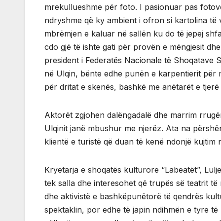
mrekullueshme për foto. I pasionuar pas fotove
ndryshme që ky ambient i ofron si kartolina të v
mbrëmjen e kaluar në sallën ku do të jepej shf
cdo gjë të ishte gati për provën e mëngjesit dhe
president i Federatës Nacionale të Shoqatave S
në Ulqin, bënte edhe punën e karpentierit për 
për dritat e skenës, bashkë me anëtarët e tjerë 
Aktorët zgjohen dalëngadalë dhe marrim rrugën 
Ulqinit janë mbushur me njerëz. Ata na përshë
klientë e turistë që duan të kenë ndonjë kujtim 
Kryetarja e shoqatës kulturore “Labeatët”, Lulj
tek salla dhe interesohet që trupës së teatrit t
dhe aktivistë e bashkëpunëtorë të qendrës kultu
spektaklin, por edhe të japin ndihmën e tyre t