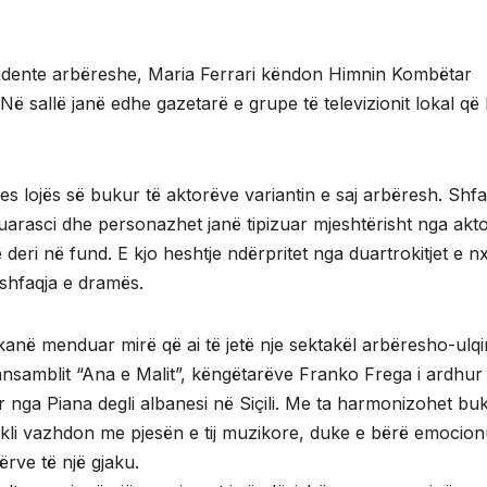
studente arbëreshe, Maria Ferrari këndon Himnin Kombëtar
Në sallë janë edhe gazetarë e grupe të televizionit lokal që
s lojës së bukur të aktorëve variantin e saj arbëresh. Shfa
arasci dhe personazhet janë tipizuar mjeshtërisht nga akto
ë deri në fund. E kjo heshtje ndërpritet nga duartrokitjet e n
shfaqja e dramës.
anë menduar mirë që ai të jetë nje sektakël arbëresho-ulqi
ansamblit “Ana e Malit”, këngëtarëve Franko Frega i ardhur
r nga Piana degli albanesi në Siçili. Me ta harmonizohet bu
akli vazhdon me pjesën e tij muzikore, duke e bërë emocio
rve të një gjaku.