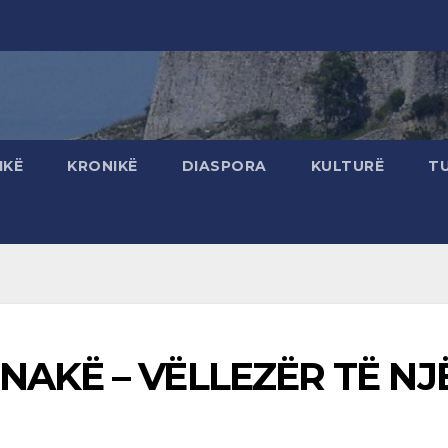
IKË
KRONIKË
DIASPORA
KULTURË
T
NAKË – VËLLEZËR TË NJ