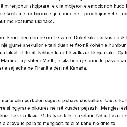
 së mirënjohur shqiptare, e cila mbijeton e emocionon kudo 
me kostume tradicionale që i punojnë e prodhojnë vetë. Luc
veshur me kostume ulqinake.
are këndohen deri në orët e vona. Duket sikur askush nuk 
a një gjumë shekullor e tani duan të fitojnë kohën e humbur.
 dialekti i Ulqinit. Ndihen të gjithë vëllezër të një gjaku. Gja
 Martino, mjeshtër i Madh, e cila bën një punë të pasionuar
pet e saj edhe në Tiranë e deri në Kanada.
 mbi të cilin përkulen degët e pishave shekullore. Ujët e kul
re si ngjyrat e pikturës në një kuadër pejsazhi. Mëngjesi ësh
it e shkollave. Midis tyre dalloj gazetarin Ndue Lazri, i ci
e orëve të para të mëngjesit, të cilat kanë një dritë të