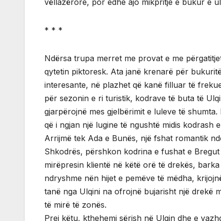
vëllazërore, por edhe ajo mikpritje e bukur e ul
* * *
Ndërsa trupa merret me provat e me përgatitjet,
qytetin piktoresk. Ata janë krenarë për bukurit
interesante, në plazhet që kanë filluar të frek
për sezonin e ri turistik, kodrave të buta të Ul
gjarpërojnë mes gjelbërimit e luleve të shumta. 
që i ngjan një lugine të ngushtë midis kodrash 
Arrijmë tek Ada e Bunës, një fshat romantik ndër
Shkodrës, përshkon kodrina e fushat e Bregut 
mirëpresin klientë në këtë orë të drekës, barka
ndryshme nën hijet e pemëve të mëdha, krijojnë
tanë nga Ulqini na ofrojnë bujarisht një drekë 
të mirë të zonës.
Prej këtu, kthehemi sërish në Ulqin dhe e vazhdo