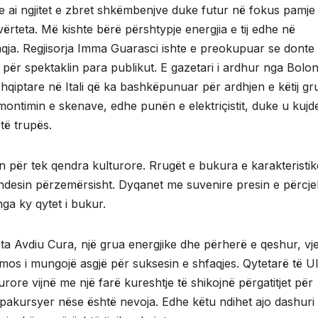
 ai ngjitet e zbret shkëmbenjve duke futur në fokus pamje 
ërteta. Më kishte bërë përshtypje energjia e tij edhe në
aqja. Regjisorja Imma Guarasci ishte e preokupuar se donte
 për spektaklin para publikut. E gazetari i ardhur nga Bolonj
hqiptare në Itali që ka bashkëpunuar për ardhjen e këtij gr
montimin e skenave, edhe punën e elektriçistit, duke u kujd
të trupës.
për tek qendra kulturore. Rrugët e bukura e karakteristik
ndesin përzemërsisht. Dyqanet me suvenire presin e përcjel
nga ky qytet i bukur.
eta Avdiu Cura, një grua energjike dhe përherë e qeshur, vj
ë mos i mungojë asgjë për suksesin e shfaqjes. Qytetarë të Ul
rore vijnë me një farë kureshtje të shikojnë përgatitjet për
ë pakursyer nëse është nevoja. Edhe këtu ndihet ajo dashuri