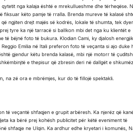
 e qytetit nga kalaja është e mrekullueshme dhe tërheqëse. N
ë fiksuar këto pamje të rralla. Brenda mureve të kalasë sht
që ngjiten drejt majës së kodrës, lokale të shumta, tek dyer
 prej tyre ka një tarracë si ballkon mbi det nga ku klientët e
e të bëjnë foto të bukura. Klodian Cami, ky djalosh energjik
 Reggio Emilia në Itali preferon foto të veçanta si ajo duke 
 është gjendur këtu brenda kalasë, mbi një motorr të çudits
 shkëmbinjtë e thepisur që zbresin deri në dallgët e shkumë
, na zë ora e mbrëmjes, kur do të fillojë spektakli.
 të veçantë shfaqjen e grupit arbëresh. Ka njerëz që kan
jeta ka bërë prej kohësh publicitet për këtë eveniment të
në shfaqje ne Ulqin. Ka ardhur edhe kryetari i komunës, N