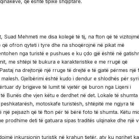
qinakëve, që është tipike shqiptare.
 Suad Mehmeti me disa kolegë të tij, na fton që të vizitojm
ë që ofron qyteti i tyre dhe na shoqërojnë në pikat më
uentohen nga turistë e pushues e ku çdo gjë është në gatish
qinit, me shtëpi të bukura e karakteristike e me rrugë që
Pastaj na drejtonjë një rruge të drejtë e të gjatë përmes një
e malesh. Gjelbërimi është kudo i dendur e shlodhës për syri
tuar dy brigjeve të lumit të vjetër që buron nga Liqeni i
të Bunës dhe vjen këtu e derdhet në det. Lokale të shumta
 peshkatarësh, motoskafe turistësh, shtëpitë me ngjyra të
 një pejsazh që të fton për të bërë foto të shumta. Këtu mi
me prodhime deti të gatuara sipas traditës ulqinake dhe një 
jmë inkursionin turistik në krahun tjetër, aty ku ngrihet ka