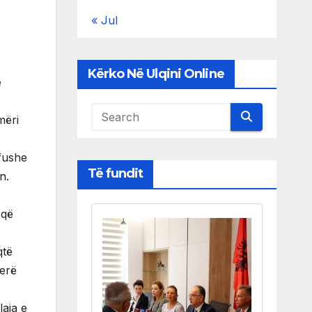
« Jul
Kërko Në Ulqini Online
ë
mëri
 fushe
Të fundit
n.
 që
qtë
verë
laja e