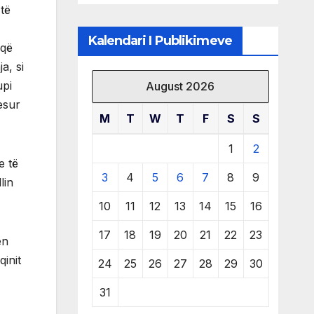
të burimeve më
të
të çmuara
Kalendari I Publikimeve
 që
a, si
upi
August 2026
esur
M
T
W
T
F
S
S
1
2
e të
3
4
5
6
7
8
9
lin
10
11
12
13
14
15
16
17
18
19
20
21
22
23
en
qinit
24
25
26
27
28
29
30
31