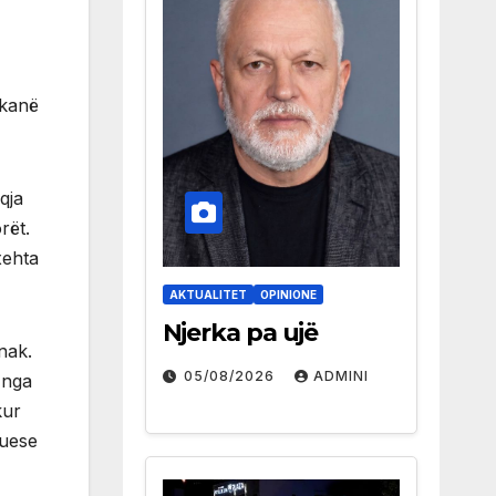
 kanë
qja
rët.
xehta
AKTUALITET
OPINIONE
Njerka pa ujë
nak.
05/08/2026
ADMINI
 nga
kur
nuese