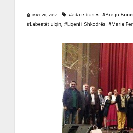
#ada e bunes
,
#Bregu Bunë
MAY 28, 2017
#Labeatët ulqin
,
#Liqeni i Shkodrës
,
#Maria Fer