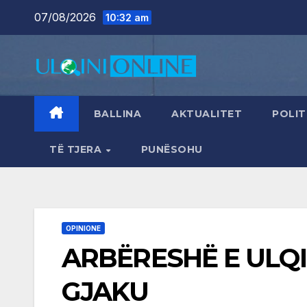
Skip
07/08/2026
10:32 am
to
content
BALLINA
AKTUALITET
POLIT
TË TJERA
PUNËSOHU
OPINIONE
ARBËRESHË E ULQI
GJAKU