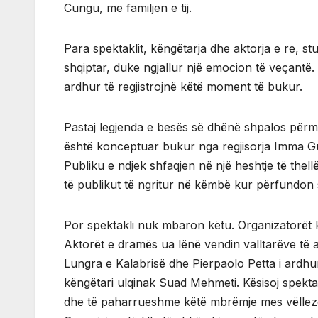
Cungu, me familjen e tij.
Para spektaklit, këngëtarja dhe aktorja e re, 
shqiptar, duke ngjallur një emocion të veçantë. 
ardhur të regjistrojnë këtë moment të bukur.
Pastaj legjenda e besës së dhënë shpalos përme
është konceptuar bukur nga regjisorja Imma Gu
Publiku e ndjek shfaqjen në një heshtje të thell
të publikut të ngritur në këmbë kur përfundon 
Por spektakli nuk mbaron këtu. Organizatorët k
Aktorët e dramës ua lënë vendin valltarëve të 
Lungra e Kalabrisë dhe Pierpaolo Petta i ardhu
këngëtari ulqinak Suad Mehmeti. Kësisoj spekt
dhe të paharrueshme këtë mbrëmje mes vëllezë