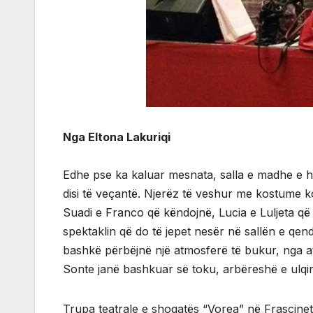
Nga Eltona Lakuriqi
Edhe pse ka kaluar mesnata, salla e madhe e hote
disi të veçantë. Njerëz të veshur me kostume k
Suadi e Franco që këndojnë, Lucia e Luljeta që
spektaklin që do të jepet nesër në sallën e qendr
bashkë përbëjnë një atmosferë të bukur, nga ato
Sonte janë bashkuar së toku, arbëreshë e ulqin
Trupa teatrale e shoqatës “Vorea” në Frascineto