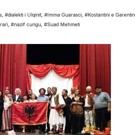
s
,
#dialekti i Ulqinit
,
#Imma Guarasci
,
#Kostantini e Garenti
rari
,
#nazif cungu
,
#Suad Mehmeti