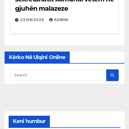
gjuhën malazeze
02/08/2026
ADMINI
Kërko Në Ulqini Online
Keni humbur