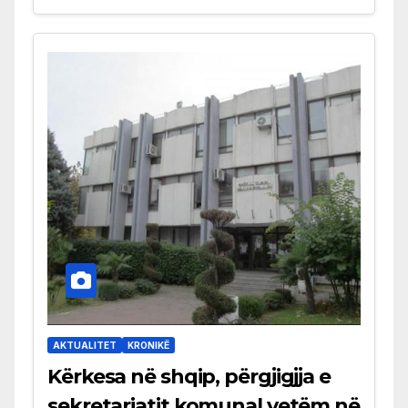
AKTUALITET
KRONIKË
Kërkesa në shqip, përgjigjja e
sekretariatit komunal vetëm në