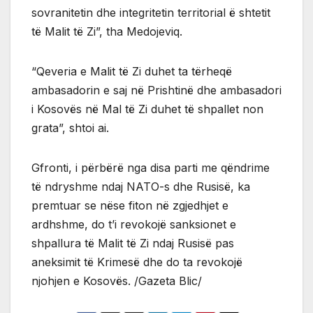
sovranitetin dhe integritetin territorial ë shtetit
të Malit të Zi”, tha Medojeviq.
“Qeveria e Malit të Zi duhet ta tërheqë
ambasadorin e saj në Prishtinë dhe ambasadori
i Kosovës në Mal të Zi duhet të shpallet non
grata”, shtoi ai.
Gfronti, i përbërë nga disa parti me qëndrime
të ndryshme ndaj NATO-s dhe Rusisë, ka
premtuar se nëse fiton në zgjedhjet e
ardhshme, do t’i revokojë sanksionet e
shpallura të Malit të Zi ndaj Rusisë pas
aneksimit të Krimesë dhe do ta revokojë
njohjen e Kosovës. /Gazeta Blic/