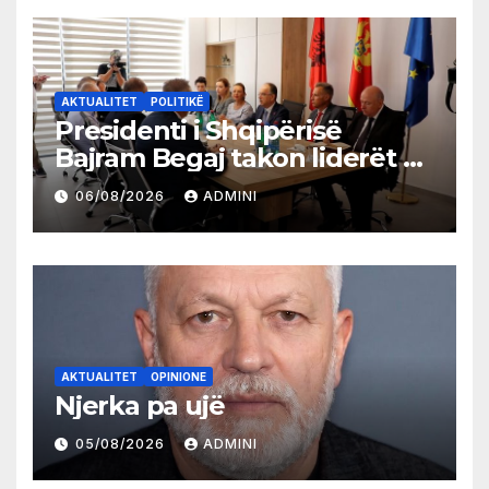
AKTUALITET
POLITIKË
Presidenti i Shqipërisë
Bajram Begaj takon liderët e
partive shqiptare në Ulqin
06/08/2026
ADMINI
AKTUALITET
OPINIONE
Njerka pa ujë
05/08/2026
ADMINI