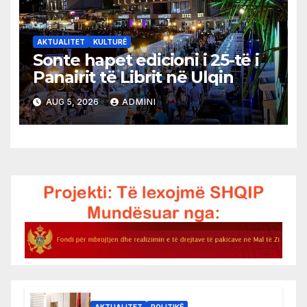
AKTUALITET
KULTURË
Sonte hapet edicioni i 25-të i
Panairit të Librit në Ulqin
AUG 5, 2026
ADMINI