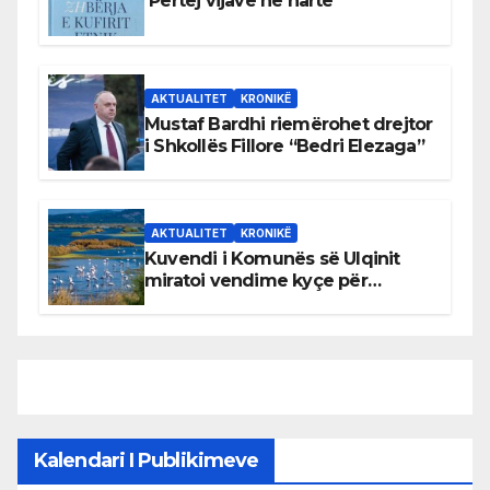
Përtej vijave në hartë
AKTUALITET
KRONIKË
Mustaf Bardhi riemërohet drejtor
i Shkollës Fillore “Bedri Elezaga”
AKTUALITET
KRONIKË
Kuvendi i Komunës së Ulqinit
miratoi vendime kyçe për
mbrojtjen e natyrës dhe
menaxhimin e qëndrueshëm të
burimeve më të çmuara
Kalendari I Publikimeve