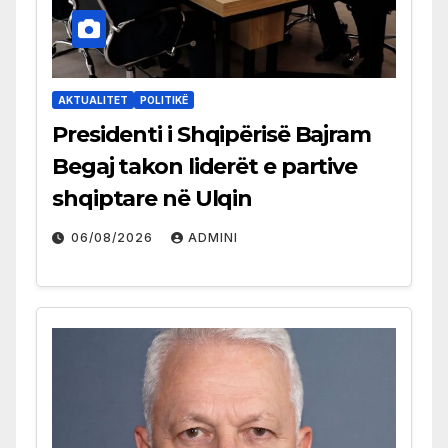
AKTUALITET
POLITIKË
Presidenti i Shqipërisë Bajram
Begaj takon liderët e partive
shqiptare në Ulqin
06/08/2026
ADMINI