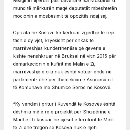
Reagimi i tij erdhi pasi qeveria e Isa Mustafës u
mund të mërkurën meqë deputetët mbështetën
mocionin e mosbesimit të opozitës ndaj saj.
Opozita në Kosovë ka kërkuar zgjedhje të reja
tash e dy vjet, kryesisht për shkak të
marrëveshjes kundërthënëse që qeveria e
kishte nënshkruar në Bruksel në vitin 2015 për
demarkacionin e kufirit me Malin e Zi,
marrëveshje e cila nuk është votuar ende në
parlament- dhe për themelimin e Asociacionit
të Komunave me Shumicë Serbe në Kosovë.
“Ky vendim i pritur i Kuvendit të Kosovës është
dëshmia më e re e projektit për Shqipërinë e
Madhe i fokusuar në pjesët e territorit të Malit
të Zi dhe tregon se Kosova nuk e njeh