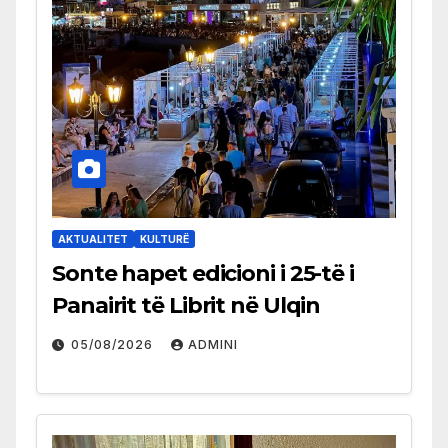
AKTUALITET
KULTURË
Sonte hapet edicioni i 25-të i
Panairit të Librit në Ulqin
05/08/2026
ADMINI