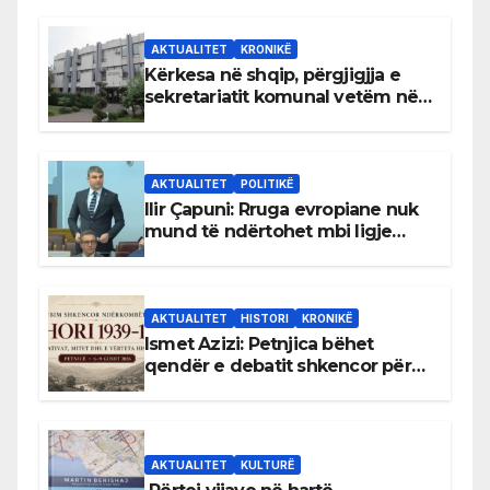
AKTUALITET
KRONIKË
Kërkesa në shqip, përgjigjja e
sekretariatit komunal vetëm në
gjuhën malazeze
AKTUALITET
POLITIKË
Ilir Çapuni: Rruga evropiane nuk
mund të ndërtohet mbi ligje
antikushtetuese
AKTUALITET
HISTORI
KRONIKË
Ismet Azizi: Petnjica bëhet
qendër e debatit shkencor për
Bihorin gjatë viteve 1939–1948
AKTUALITET
KULTURË