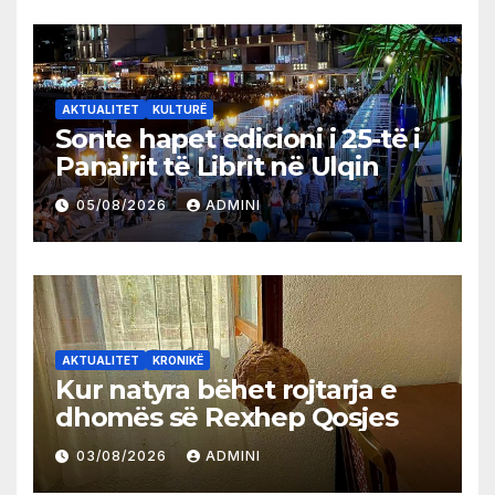
AKTUALITET
KULTURË
Sonte hapet edicioni i 25-të i
Panairit të Librit në Ulqin
05/08/2026
ADMINI
AKTUALITET
KRONIKË
Kur natyra bëhet rojtarja e
dhomës së Rexhep Qosjes
03/08/2026
ADMINI