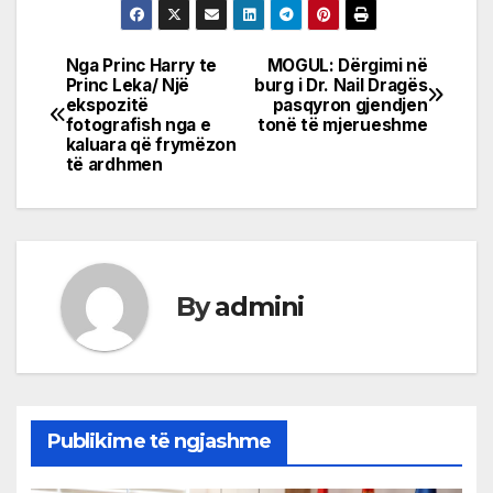
Nga Princ Harry te
MOGUL: Dërgimi në
Post
Princ Leka/ Një
burg i Dr. Nail Dragës
ekspozitë
pasqyron gjendjen
navigation
fotografish nga e
tonë të mjerueshme
kaluara që frymëzon
të ardhmen
By
admini
Publikime të ngjashme