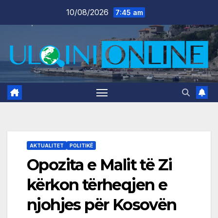
Skip
10/08/2026
7:45 am
to
content
AKTUALITET
POLITIKË
Opozita e Malit të Zi
kërkon tërheqjen e
njohjes për Kosovën