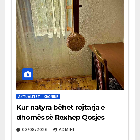
AKTUALITET
KRONIKË
Kur natyra bëhet rojtarja e
dhomës së Rexhep Qosjes
03/08/2026
ADMINI