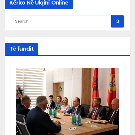
Kërko Në Ulqini Online
Të fundit