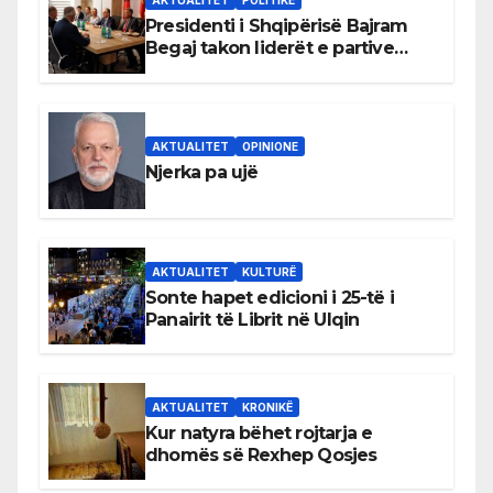
AKTUALITET
POLITIKË
Presidenti i Shqipërisë Bajram
Begaj takon liderët e partive
shqiptare në Ulqin
AKTUALITET
OPINIONE
Njerka pa ujë
AKTUALITET
KULTURË
Sonte hapet edicioni i 25-të i
Panairit të Librit në Ulqin
AKTUALITET
KRONIKË
Kur natyra bëhet rojtarja e
dhomës së Rexhep Qosjes