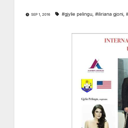
#gjylie pelingu
,
#iliriana gjoni
,
SEP 1, 2016