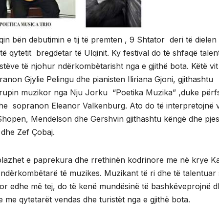
n bën debutimin e tij të premten , 9 Shtator deri të dielen 
qytetit bregdetar të Ulqinit. Ky festival do të shfaqë talen
stëve të njohur ndërkombëtarisht nga e gjithë bota. Këtë vit
pranon Gjylie Pelingu dhe pianisten Iliriana Gjoni, gjithashtu
grupin muzikor nga Nju Jorku “Poetika Muzika” ,duke përfs
dhe sopranon Eleanor Valkenburg. Ato do të interpretojnë 
Shopen, Mendelson dhe Gershvin gjithashtu këngë dhe pje
 dhe Zef Çobaj.
 plazhet e paprekura dhe rrethinën kodrinore me në krye K
 ndërkombëtarë të muzikes. Muzikant të ri dhe të talentuar 
ni por edhe më tej, do të kenë mundësinë të bashkëveprojnë d
 me qytetarët vendas dhe turistët nga e gjithë bota.