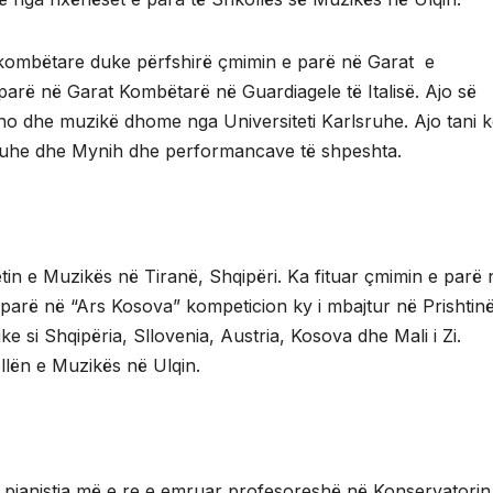
kombëtare duke përfshirë çmimin e parë në Garat e
 parë në Garat Kombëtarë në Guardiagele të Italisë. Ajo së
iano dhe muzikë dhome nga Universiteti Karlsruhe. Ajo tani 
ruhe dhe Mynih dhe performancave të shpeshta.
tin e Muzikës në Tiranë, Shqipëri. Ka fituar çmimin e parë 
 parë në “Ars Kosova” kompeticion ky i mbajtur në Prishtinë
e si Shqipëria, Sllovenia, Austria, Kosova dhe Mali i Zi.
lën e Muzikës në Ulqin.
i pianistja më e re e emruar profesoreshë në Konservatorin