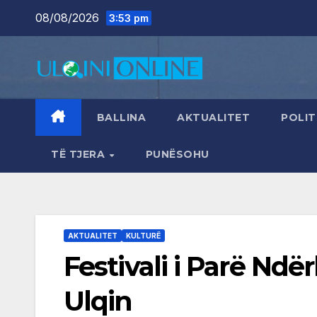
Skip
08/08/2026
3:53 pm
to
content
BALLINA
AKTUALITET
POLIT
TË TJERA
PUNËSOHU
AKTUALITET
KULTURË
Festivali i Parë Nd
Ulqin