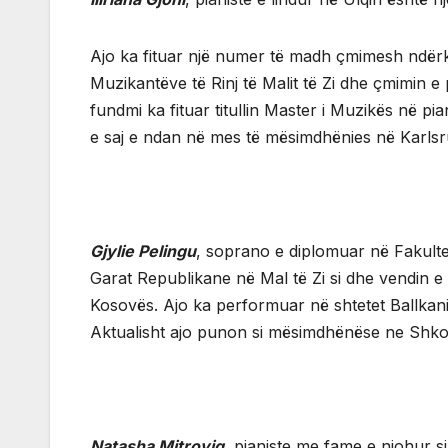
Ajo ka fituar një numer të madh çmimesh ndër
Muzikantëve të Rinj të Malit të Zi dhe çmimin e
fundmi ka fituar titullin Master i Muzikës në p
e saj e ndan në mes të mësimdhënies në Karls
Gjylie Pelingu
, soprano e diplomuar në Fakulte
Garat Republikane në Mal të Zi si dhe vendin e
Kosovës. Ajo ka performuar në shtetet Ballkanik
Aktualisht ajo punon si mësimdhënëse ne Shkol
Natasha Mitroviq
, pianiste me fame e njohur s