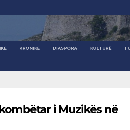
IKË
KRONIKË
DIASPORA
KULTURË
T
ërkombëtar i Muzikës në