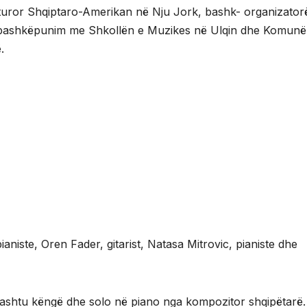
lturor Shqiptaro-Amerikan në Nju Jork, bashk- organizator
ë bashkëpunim me Shkollën e Muzikes në Ulqin dhe Komunë
.
 pianiste, Oren Fader, gitarist, Natasa Mitrovic, pianiste dhe
hashtu këngë dhe solo në piano nga kompozitor shqipëtarë.