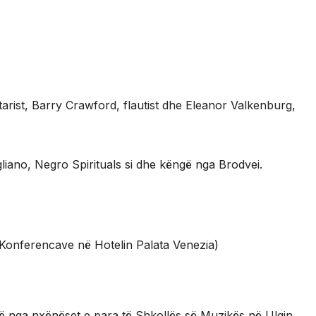
itarist, Barry Crawford, flautist dhe Eleanor Valkenburg,
liano, Negro Spirituals si dhe këngë nga Brodvei.
e Konferencave në Hotelin Palata Venezia)
një nga nxënëset e para të Shkollës së Muzikës në Ulqin.