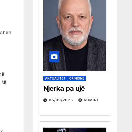
kohën
në
AKTUALITET
OPINIONE
 të
Njerka pa ujë
05/08/2026
ADMINI
 e