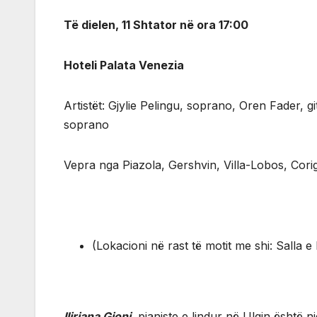
Të dielen, 11 Shtator në ora 17:00
Hoteli Palata Venezia
Artistët: Gjylie Pelingu, soprano, Oren Fader, g
soprano
Vepra nga Piazola, Gershvin, Villa-Lobos, Corig
(Lokacioni në rast të motit me shi: Salla 
Iliriana Gjoni
, pianiste e lindur në Ulqin është 