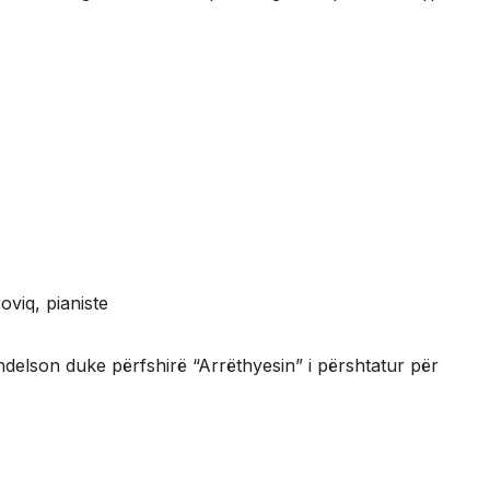
roviq, pianiste
elson duke përfshirë “Arrëthyesin” i përshtatur për