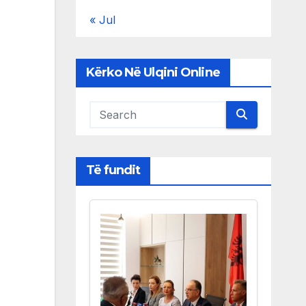
« Jul
Kërko Në Ulqini Online
Të fundit