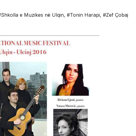
#Shkolla e Muzikes në Ulqin
,
#Tonin Harapi
,
#Zef Çobaj