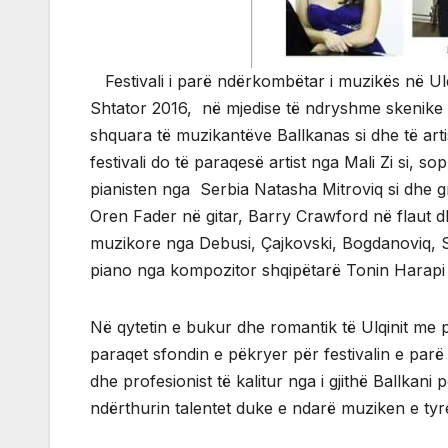
Festivali i parë ndërkombëtar i muzikës në Ulqi
Shtator 2016, në mjedise të ndryshme skenike të 
shquara të muzikantëve Ballkanas si dhe të arti
festivali do të paraqesë artist nga Mali Zi si, so
pianisten nga Serbia Natasha Mitroviq si dhe 
Oren Fader në gitar, Barry Crawford në flaut 
muzikore nga Debusi, Çajkovski, Bogdanoviq, 
piano nga kompozitor shqipëtarë Tonin Harapi
Në qytetin e bukur dhe romantik të Ulqinit me
paraqet sfondin e pëkryer për festivalin e parë
dhe profesionist të kalitur nga i gjithë Ballka
ndërthurin talentet duke e ndarë muziken e tyre