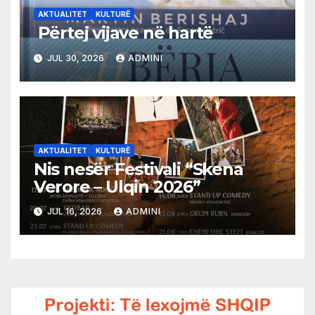
AKTUALITET
KULTURË
Përtej vijave në hartë
JUL 30, 2026
ADMINI
AKTUALITET
KULTURË
Nis nesër Festivali “Skena
Verore – Ulqin 2026”
JUL 16, 2026
ADMINI