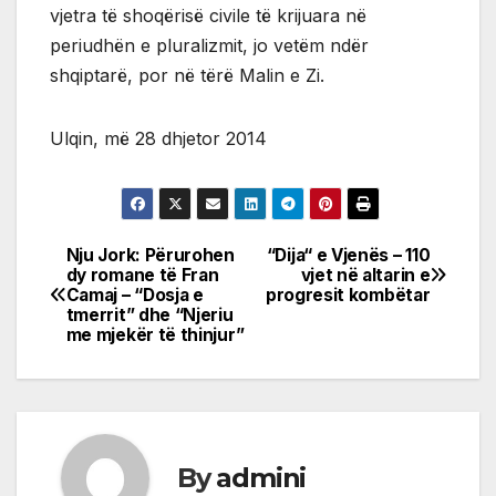
vjetra të shoqërisë civile të krijuara në
periudhën e pluralizmit, jo vetëm ndër
shqiptarë, por në tërë Malin e Zi.
Ulqin, më 28 dhjetor 2014
Nju Jork: Përurohen
“Dija“ e Vjenës – 110
Post
dy romane të Fran
vjet në altarin e
Camaj – “Dosja e
progresit kombëtar
navigation
tmerrit” dhe “Njeriu
me mjekër të thinjur”
By
admini