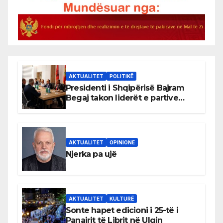
AKTUALITET
POLITIKË
Presidenti i Shqipërisë Bajram
Begaj takon liderët e partive
shqiptare në Ulqin
AKTUALITET
OPINIONE
Njerka pa ujë
AKTUALITET
KULTURË
Sonte hapet edicioni i 25-të i
Panairit të Librit në Ulqin