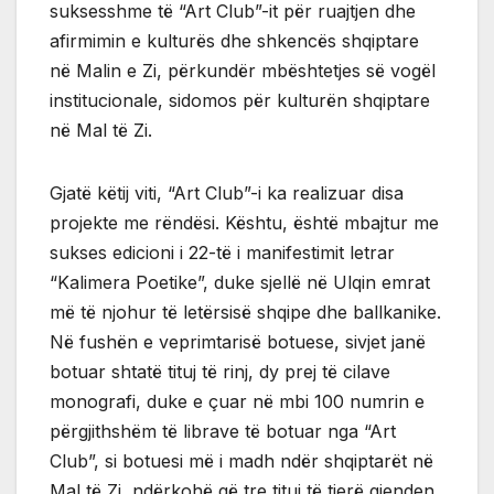
suksesshme të “Art Club”-it për ruajtjen dhe
afirmimin e kulturës dhe shkencës shqiptare
në Malin e Zi, përkundër mbështetjes së vogël
institucionale, sidomos për kulturën shqiptare
në Mal të Zi.
Gjatë këtij viti, “Art Club”-i ka realizuar disa
projekte me rëndësi. Kështu, është mbajtur me
sukses edicioni i 22-të i manifestimit letrar
“Kalimera Poetike”, duke sjellë në Ulqin emrat
më të njohur të letërsisë shqipe dhe ballkanike.
Në fushën e veprimtarisë botuese, sivjet janë
botuar shtatë tituj të rinj, dy prej të cilave
monografi, duke e çuar në mbi 100 numrin e
përgjithshëm të librave të botuar nga “Art
Club”, si botuesi më i madh ndër shqiptarët në
Mal të Zi, ndërkohë që tre tituj të tjerë gjenden