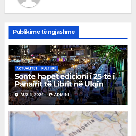
Publikime të ngjashme
AKTUALITET
KULTURË
Sonte hapet edicioni i 25-të i
Panairit të Librit në Ulqin
AUG 5, 2026
ADMINI