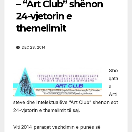
– “Art Club” shënon
24-vjetorin e
themelimit
DEC 28, 2014
Sho
qata
e
Arti
stëve dhe Intelektualëve “Art Club” shënon sot
24-vjetorin e themelimit të saj.
Viti 2014 paraqet vazhdimin e punës së