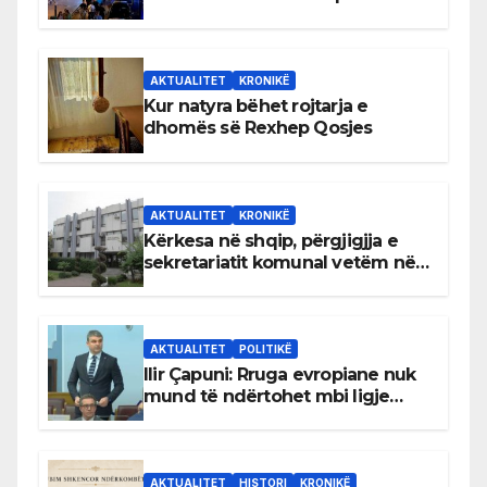
AKTUALITET
KRONIKË
Kur natyra bëhet rojtarja e
dhomës së Rexhep Qosjes
AKTUALITET
KRONIKË
Kërkesa në shqip, përgjigjja e
sekretariatit komunal vetëm në
gjuhën malazeze
AKTUALITET
POLITIKË
Ilir Çapuni: Rruga evropiane nuk
mund të ndërtohet mbi ligje
antikushtetuese
AKTUALITET
HISTORI
KRONIKË