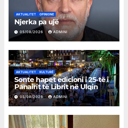
AKTUALITET
OPINIONE
Njerka pa ujë
05/08/2026
ADMINI
AKTUALITET
KULTURË
Sonte hapet edicioni i 25-të i
Panairit të Librit në Ulqin
05/08/2026
ADMINI