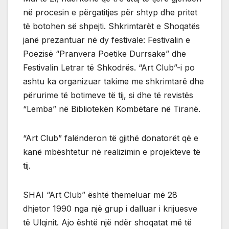
në procesin e përgatitjes për shtyp dhe pritet
të botohen së shpejti. Shkrimtarët e Shoqatës
janë prezantuar në dy festivale: Festivalin e
Poezisë “Pranvera Poetike Durrsake” dhe
Festivalin Letrar të Shkodrës. “Art Club”-i po
ashtu ka organizuar takime me shkrimtarë dhe
përurime të botimeve të tij, si dhe të revistës
“Lemba” në Bibliotekën Kombëtare në Tiranë.
“Art Club” falënderon të gjithë donatorët që e
kanë mbështetur në realizimin e projekteve të
tij.
SHAI “Art Club” është themeluar më 28
dhjetor 1990 nga një grup i dalluar i krijuesve
të Ulqinit. Ajo është një ndër shoqatat më të