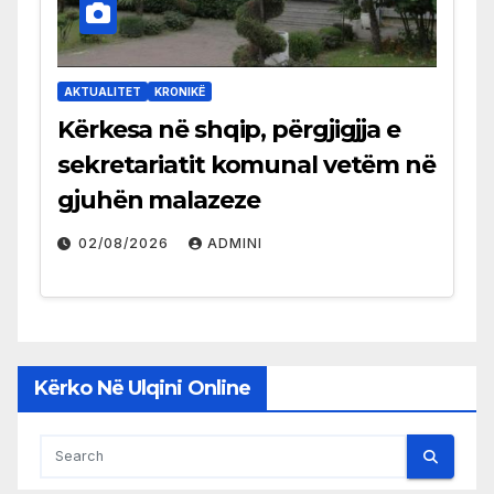
AKTUALITET
KRONIKË
Kërkesa në shqip, përgjigjja e
sekretariatit komunal vetëm në
gjuhën malazeze
02/08/2026
ADMINI
Kërko Në Ulqini Online