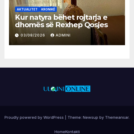
AKTUALITET
KRONIKË
Kur natyra bëhet rojtarja e
dhomës së Rexhep Qosjes
03/08/2026
ADMINI
Proudly powered by WordPress
|
Theme:
Newsup
by
Themeansar
.
Home
Kontakti