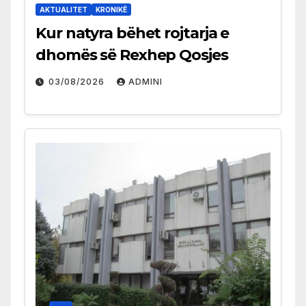
AKTUALITET
KRONIKË
Kur natyra bëhet rojtarja e
dhomës së Rexhep Qosjes
03/08/2026
ADMINI