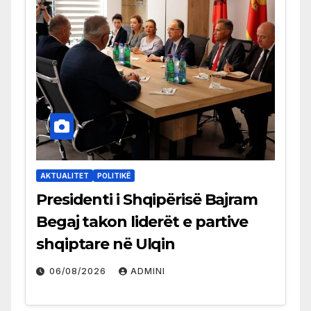
AKTUALITET
POLITIKË
Presidenti i Shqipërisë Bajram
Begaj takon liderët e partive
shqiptare në Ulqin
06/08/2026
ADMINI