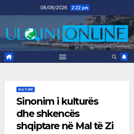
Skip
08/08/2026
2:22 pm
to
content
KULTURË
Sinonim i kulturës
dhe shkencës
shqiptare në Mal të Zi