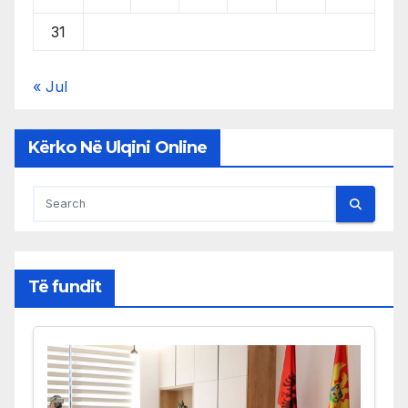
31
« Jul
Kërko Në Ulqini Online
Të fundit