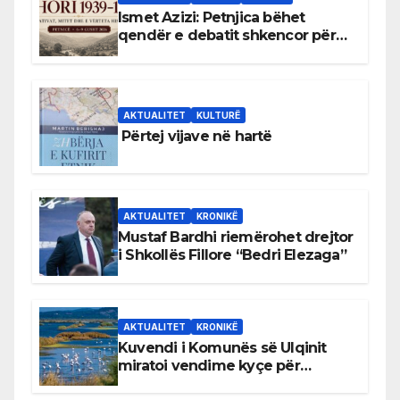
Ismet Azizi: Petnjica bëhet
qendër e debatit shkencor për
Bihorin gjatë viteve 1939–1948
AKTUALITET
KULTURË
Përtej vijave në hartë
AKTUALITET
KRONIKË
Mustaf Bardhi riemërohet drejtor
i Shkollës Fillore “Bedri Elezaga”
AKTUALITET
KRONIKË
Kuvendi i Komunës së Ulqinit
miratoi vendime kyçe për
mbrojtjen e natyrës dhe