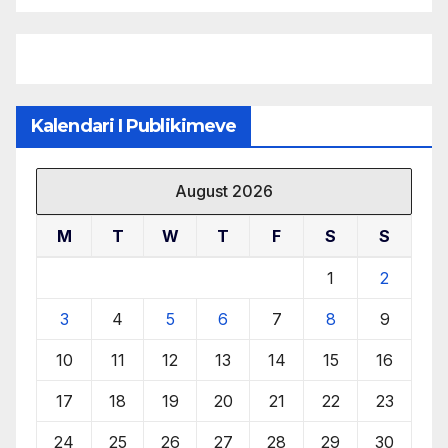
menaxhimin e qëndrueshëm të
burimeve më të çmuara
Kalendari I Publikimeve
August 2026
M
T
W
T
F
S
S
1
2
3
4
5
6
7
8
9
10
11
12
13
14
15
16
17
18
19
20
21
22
23
24
25
26
27
28
29
30