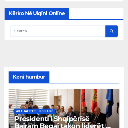
Kërko Në Ulqini Online
Keni humbur
AKTUALITET
POLITIKË
Presidenti i Shqipërisë
Bajram Begaj takon liderët e