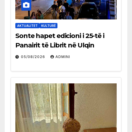
AKTUALITET
KULTURË
Sonte hapet edicioni i 25-të i
Panairit të Librit në Ulqin
05/08/2026
ADMINI