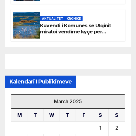
AKTUALITET
KRONIKË
Kuvendi i Komunës së Ulqinit
miratoi vendime kyçe për
mbrojtjen e natyrës dhe
menaxhimin e qëndrueshëm të
burimeve më të çmuara
Kalendari I Publikimeve
March 2025
M
T
W
T
F
S
S
1
2