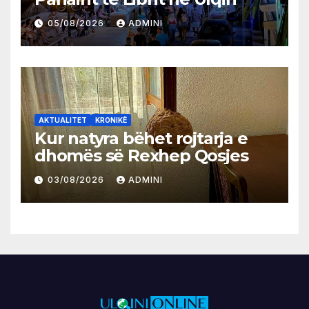
05/08/2026
ADMINI
AKTUALITET
KRONIKË
Kur natyra bëhet rojtarja e
dhomës së Rexhep Qosjes
03/08/2026
ADMINI