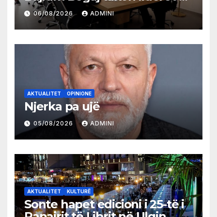
partive shqiptare në Ulqin
06/08/2026
ADMINI
AKTUALITET
OPINIONE
Njerka pa ujë
05/08/2026
ADMINI
AKTUALITET
KULTURË
Sonte hapet edicioni i 25-të i
Panairit të Librit në Ulqin