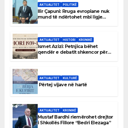
AKTUALITET
POLITIKË
Ilir Çapuni: Rruga evropiane nuk
mund të ndërtohet mbi ligje
antikushtetuese
AKTUALITET
HISTORI
KRONIKË
Ismet Azizi: Petnjica bëhet
qendër e debatit shkencor për
Bihorin gjatë viteve 1939–1948
AKTUALITET
KULTURË
Përtej vijave në hartë
AKTUALITET
KRONIKË
Mustaf Bardhi riemërohet drejtor
i Shkollës Fillore “Bedri Elezaga”