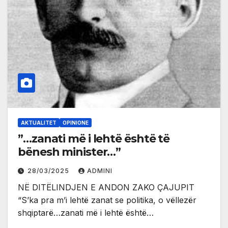
AKTUALITET
OPINIONE
”…zanati më i lehtë është të
bënesh minister…”
28/03/2025
ADMINI
NË DITËLINDJEN E ANDON ZAKO ÇAJUPIT
“S’ka pra m’i lehtë zanat se politika, o vëllezër
shqiptarë…zanati më i lehtë është…