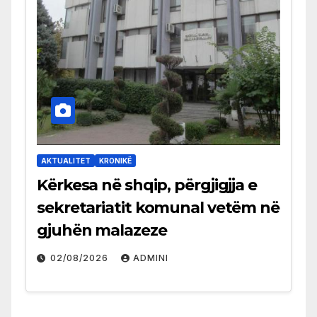
AKTUALITET
KRONIKË
Kërkesa në shqip, përgjigjja e
sekretariatit komunal vetëm në
gjuhën malazeze
02/08/2026
ADMINI