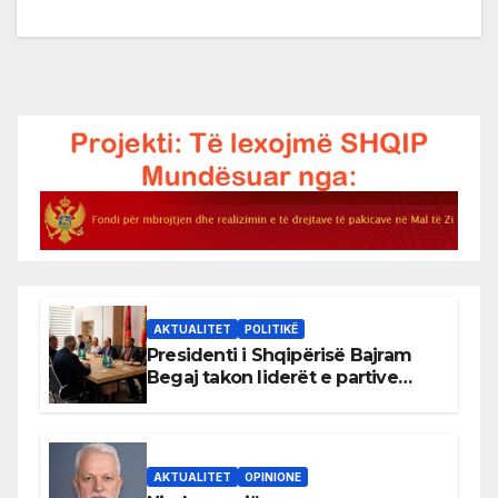
AKTUALITET
POLITIKË
Presidenti i Shqipërisë Bajram
Begaj takon liderët e partive
shqiptare në Ulqin
AKTUALITET
OPINIONE