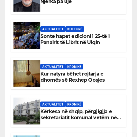
Njerka pa ujë
AKTUALITET
KULTURË
Sonte hapet edicioni i 25-të i
Panairit të Librit në Ulqin
AKTUALITET
KRONIKË
Kur natyra bëhet rojtarja e
dhomës së Rexhep Qosjes
AKTUALITET
KRONIKË
Kërkesa në shqip, përgjigjja e
sekretariatit komunal vetëm në
gjuhën malazeze