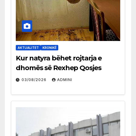
AKTUALITET
KRONIKË
Kur natyra bëhet rojtarja e
dhomës së Rexhep Qosjes
03/08/2026
ADMINI