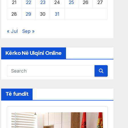
21
22
23
24
25
26
27
28
29
30
31
« Jul
Sep »
Kërko Në Ulqini Online
Të fundit