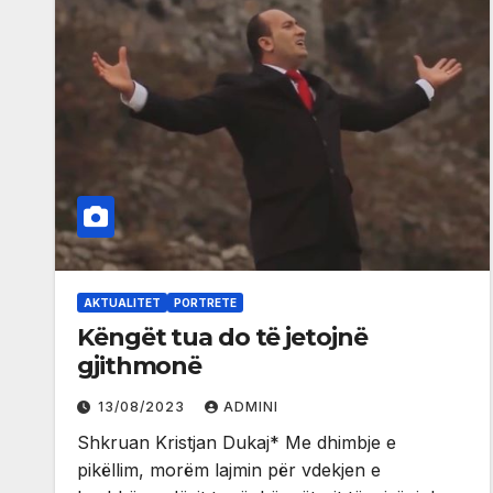
AKTUALITET
PORTRETE
Këngët tua do të jetojnë
gjithmonë
13/08/2023
ADMINI
Shkruan Kristjan Dukaj* Me dhimbje e
pikëllim, morëm lajmin për vdekjen e