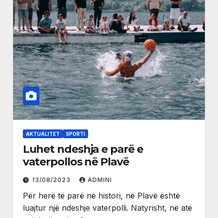
AKTUALITET
SPORTI
Luhet ndeshja e parë e
vaterpollos në Plavë
13/08/2023
ADMINI
Për herë të parë në histori, në Plavë është
luajtur një ndeshje vaterpolli. Natyrisht, në atë