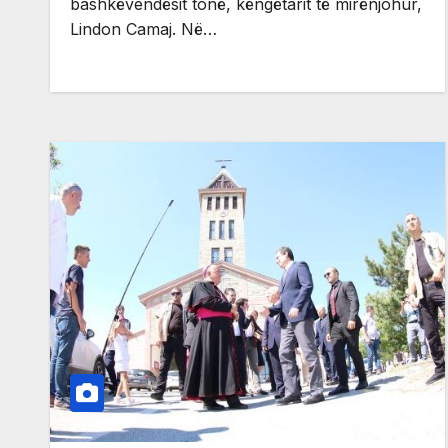
bashkëvendësit tonë, këngëtarit të mirënjohur,
Lindon Camaj. Në…