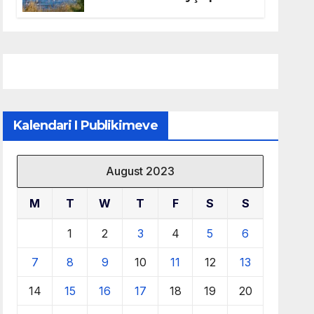
mbrojtjen e natyrës dhe
menaxhimin e qëndrueshëm
të burimeve më të çmuara
Kalendari I Publikimeve
August 2023
M
T
W
T
F
S
S
1
2
3
4
5
6
7
8
9
10
11
12
13
14
15
16
17
18
19
20