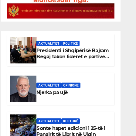
AKTUALITET
POLITIKË
Presidenti i Shqipërisë Bajram
Begaj takon liderët e partive
shqiptare në Ulqin
AKTUALITET
OPINIONE
Njerka pa ujë
AKTUALITET
KULTURË
Sonte hapet edicioni i 25-të i
Panairit të Librit në Ulqin