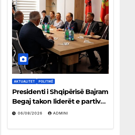
AKTUALITET
POLITIKË
Presidenti i Shqipërisë Bajram
Begaj takon liderët e partive
shqiptare në Ulqin
06/08/2026
ADMINI