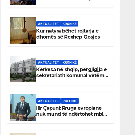
AKTUALITET
KRONIKË
Kur natyra bëhet rojtarja e
dhomës së Rexhep Qosjes
AKTUALITET
KRONIKË
Kërkesa në shqip, përgjigjja e
sekretariatit komunal vetëm
në gjuhën malazeze
AKTUALITET
POLITIKË
Ilir Çapuni: Rruga evropiane
nuk mund të ndërtohet mbi
ligje antikushtetuese