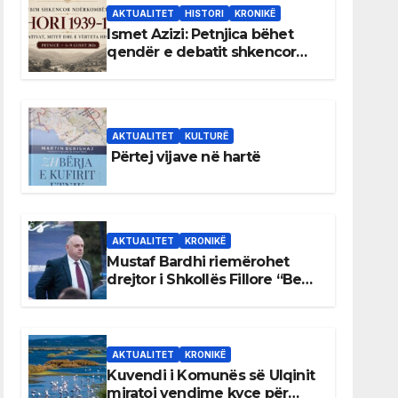
AKTUALITET
HISTORI
KRONIKË
Ismet Azizi: Petnjica bëhet
qendër e debatit shkencor
për Bihorin gjatë viteve 1939–
1948
AKTUALITET
KULTURË
Përtej vijave në hartë
AKTUALITET
KRONIKË
Mustaf Bardhi riemërohet
drejtor i Shkollës Fillore “Bedri
Elezaga”
AKTUALITET
KRONIKË
Kuvendi i Komunës së Ulqinit
miratoi vendime kyçe për