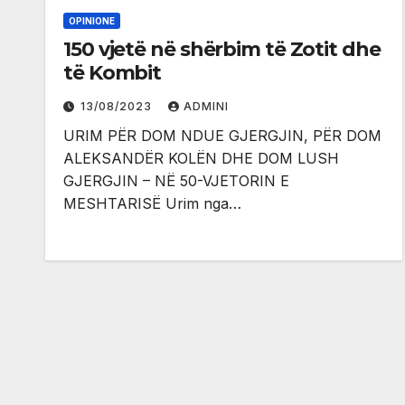
OPINIONE
150 vjetë në shërbim të Zotit dhe
të Kombit
13/08/2023
ADMINI
URIM PËR DOM NDUE GJERGJIN, PËR DOM
ALEKSANDËR KOLËN DHE DOM LUSH
GJERGJIN – NË 50-VJETORIN E
MESHTARISË Urim nga…