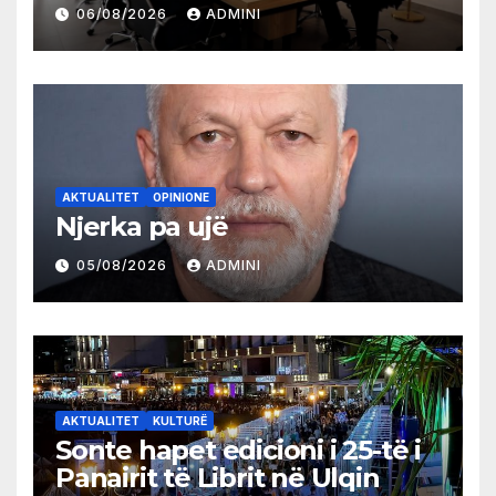
partive shqiptare në Ulqin
06/08/2026
ADMINI
AKTUALITET
OPINIONE
Njerka pa ujë
05/08/2026
ADMINI
AKTUALITET
KULTURË
Sonte hapet edicioni i 25-të i
Panairit të Librit në Ulqin