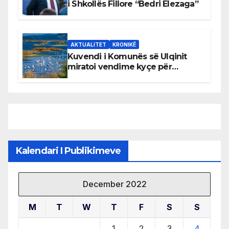
i Shkollës Fillore “Bedri Elezaga”
AKTUALITET
KRONIKË
Kuvendi i Komunës së Ulqinit
miratoi vendime kyçe për
mbrojtjen e natyrës dhe
menaxhimin e qëndrueshëm të
burimeve më të çmuara
Kalendari I Publikimeve
December 2022
M
T
W
T
F
S
S
1
2
3
4