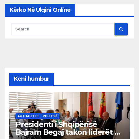
Kërko Në Ulqini Online
Keni humbur
AKTUALITET
POLITIKË
Presidenti i Shqipërisë
Bajram Begaj takon liderët e