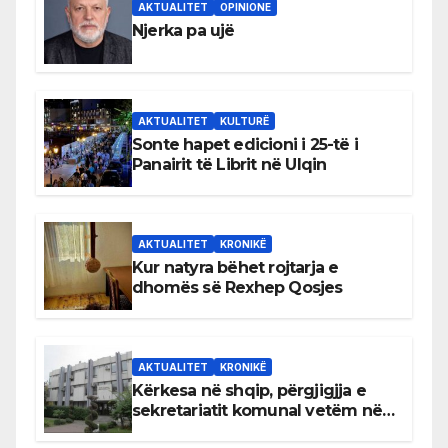
AKTUALITET
OPINIONE
Njerka pa ujë
AKTUALITET
KULTURË
Sonte hapet edicioni i 25-të i
Panairit të Librit në Ulqin
AKTUALITET
KRONIKË
Kur natyra bëhet rojtarja e
dhomës së Rexhep Qosjes
AKTUALITET
KRONIKË
Kërkesa në shqip, përgjigjja e
sekretariatit komunal vetëm në
gjuhën malazeze