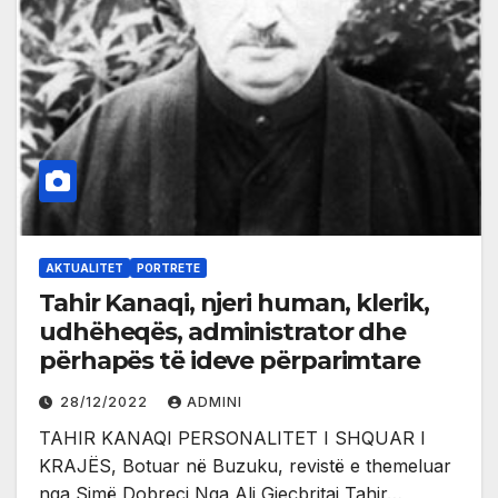
AKTUALITET
PORTRETE
Tahir Kanaqi, njeri human, klerik,
udhëheqës, administrator dhe
përhapës të ideve përparimtare
28/12/2022
ADMINI
TAHIR KANAQI PERSONALITET I SHQUAR I
KRAJËS, Botuar në Buzuku, revistë e themeluar
nga Simë Dobreci Nga Ali Gjeçbritaj Tahir…