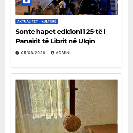
AKTUALITET
KULTURË
Sonte hapet edicioni i 25-të i
Panairit të Librit në Ulqin
05/08/2026
ADMINI