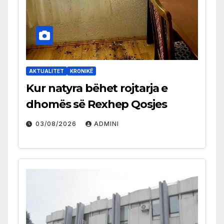
AKTUALITET
KRONIKË
Kur natyra bëhet rojtarja e
dhomës së Rexhep Qosjes
03/08/2026
ADMINI