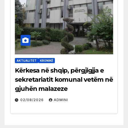
AKTUALITET
KRONIKË
Kërkesa në shqip, përgjigjja e
sekretariatit komunal vetëm në
gjuhën malazeze
02/08/2026
ADMINI