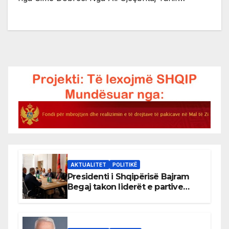
AKTUALITET
POLITIKË
Presidenti i Shqipërisë Bajram
Begaj takon liderët e partive
shqiptare në Ulqin