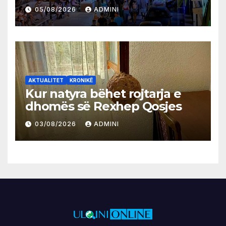
05/08/2026
ADMINI
AKTUALITET
KRONIKË
Kur natyra bëhet rojtarja e
dhomës së Rexhep Qosjes
03/08/2026
ADMINI