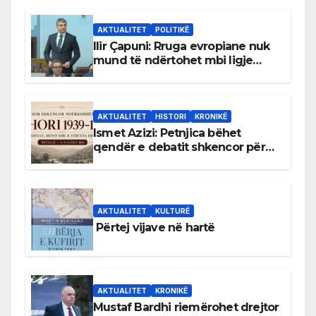
AKTUALITET
POLITIKË
Ilir Çapuni: Rruga evropiane nuk
mund të ndërtohet mbi ligje
antikushtetuese
AKTUALITET
HISTORI
KRONIKË
Ismet Azizi: Petnjica bëhet
qendër e debatit shkencor për
Bihorin gjatë viteve 1939–1948
AKTUALITET
KULTURË
Përtej vijave në hartë
AKTUALITET
KRONIKË
Mustaf Bardhi riemërohet drejtor