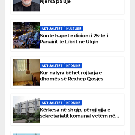
Njerka pa ujë
AKTUALITET
KULTURË
Sonte hapet edicioni i 25-të i
Panairit të Librit në Ulqin
AKTUALITET
KRONIKË
Kur natyra bëhet rojtarja e
dhomës së Rexhep Qosjes
AKTUALITET
KRONIKË
Kërkesa në shqip, përgjigjja e
sekretariatit komunal vetëm në
gjuhën malazeze