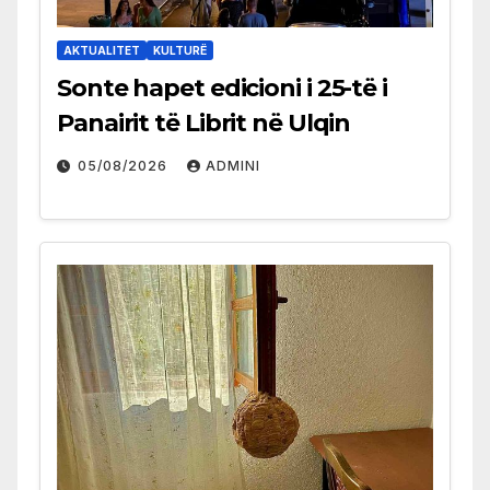
AKTUALITET
KULTURË
Sonte hapet edicioni i 25-të i
Panairit të Librit në Ulqin
05/08/2026
ADMINI