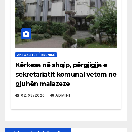
AKTUALITET
KRONIKË
Kërkesa në shqip, përgjigjja e
sekretariatit komunal vetëm në
gjuhën malazeze
02/08/2026
ADMINI