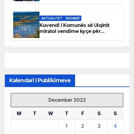
AKTUALITET
KRONIKË
Kuvendi i Komunës së Ulqinit
miratoi vendime kyçe për
mbrojtjen e natyrës dhe
menaxhimin e qëndrueshëm të
burimeve më të çmuara
Kalendari I Publikimeve
December 2022
M
T
W
T
F
S
S
1
2
3
4