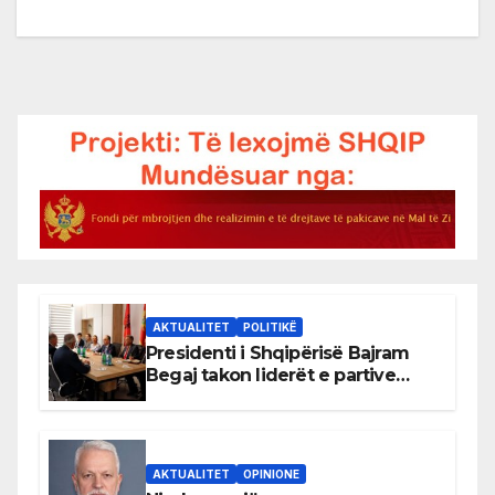
AKTUALITET
POLITIKË
Presidenti i Shqipërisë Bajram
Begaj takon liderët e partive
shqiptare në Ulqin
AKTUALITET
OPINIONE