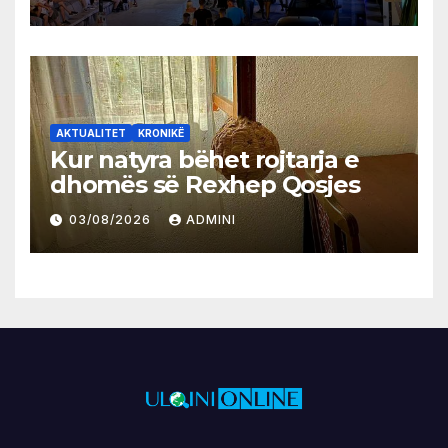
AKTUALITET
KRONIKË
Kur natyra bëhet rojtarja e
dhomës së Rexhep Qosjes
03/08/2026
ADMINI