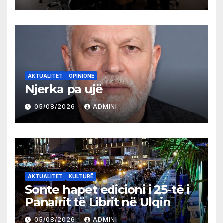
AKTUALITET
OPINIONE
Njerka pa ujë
05/08/2026
ADMINI
AKTUALITET
KULTURË
Sonte hapet edicioni i 25-të i
Panairit të Librit në Ulqin
05/08/2026
ADMINI