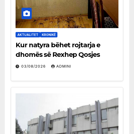
AKTUALITET
KRONIKË
Kur natyra bëhet rojtarja e
dhomës së Rexhep Qosjes
03/08/2026
ADMINI