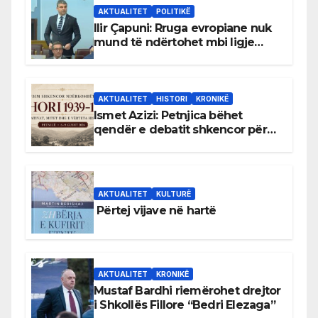
AKTUALITET
POLITIKË
Ilir Çapuni: Rruga evropiane nuk
mund të ndërtohet mbi ligje
antikushtetuese
AKTUALITET
HISTORI
KRONIKË
Ismet Azizi: Petnjica bëhet
qendër e debatit shkencor për
Bihorin gjatë viteve 1939–1948
AKTUALITET
KULTURË
Përtej vijave në hartë
AKTUALITET
KRONIKË
Mustaf Bardhi riemërohet drejtor
i Shkollës Fillore “Bedri Elezaga”