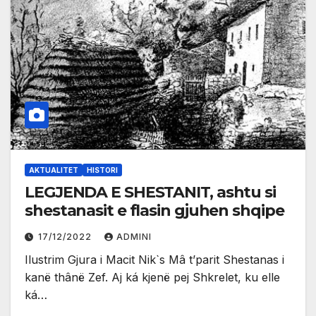
AKTUALITET
HISTORI
LEGJENDA E SHESTANIT, ashtu si
shestanasit e flasin gjuhen shqipe
17/12/2022
ADMINI
Ilustrim Gjura i Macit Nik`s Mâ t’parit Shestanas i
kanë thânë Zef. Aj ká kjenë pej Shkrelet, ku elle
ká…