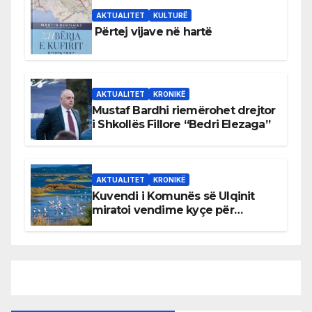
AKTUALITET
KULTURË
Përtej vijave në hartë
AKTUALITET
KRONIKË
Mustaf Bardhi riemërohet drejtor
i Shkollës Fillore “Bedri Elezaga”
AKTUALITET
KRONIKË
Kuvendi i Komunës së Ulqinit
miratoi vendime kyçe për
mbrojtjen e natyrës dhe
menaxhimin e qëndrueshëm të
burimeve më të çmuara