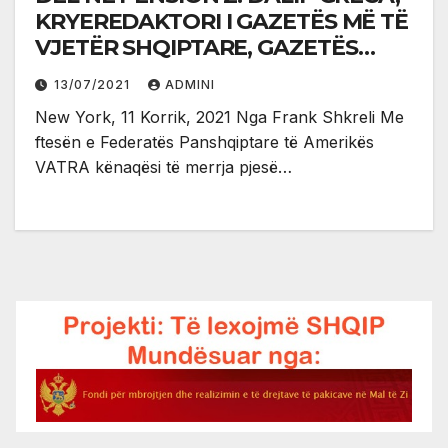
KRYEREDAKTORI I GAZETËS MË TË
VJETËR SHQIPTARE, GAZETËS
DIELLI NË AMERIKË
13/07/2021
ADMINI
New York, 11 Korrik, 2021 Nga Frank Shkreli Me
ftesën e Federatës Panshqiptare të Amerikës
VATRA kënaqësi të merrja pjesë…