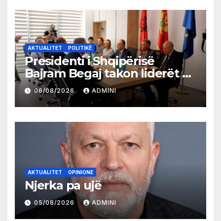
AKTUALITET
POLITIKË
Presidenti i Shqipërisë
Bajram Begaj takon liderët e
partive shqiptare në Ulqin
06/08/2026
ADMINI
AKTUALITET
OPINIONE
Njerka pa ujë
05/08/2026
ADMINI