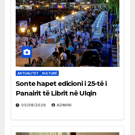
AKTUALITET
KULTURË
Sonte hapet edicioni i 25-të i
Panairit të Librit në Ulqin
05/08/2026
ADMINI