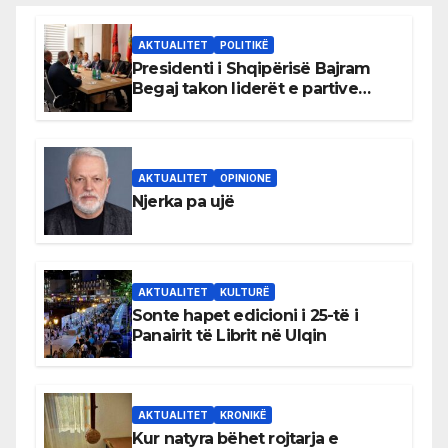
AKTUALITET
POLITIKË
Presidenti i Shqipërisë Bajram
Begaj takon liderët e partive
shqiptare në Ulqin
AKTUALITET
OPINIONE
Njerka pa ujë
AKTUALITET
KULTURË
Sonte hapet edicioni i 25-të i
Panairit të Librit në Ulqin
AKTUALITET
KRONIKË
Kur natyra bëhet rojtarja e