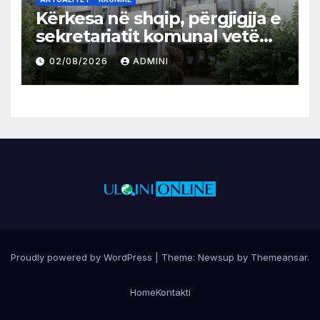
Kërkesa në shqip, përgjigjja e
sekretariatit komunal vetëm
në gjuhën malazeze
02/08/2026
ADMINI
Proudly powered by WordPress
|
Theme:
Newsup
by
Themeansar
.
Home
Kontakti