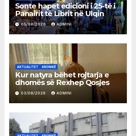
Sonte hapet edicioni i 25-të i
Panairit të Librit në Ulqin
05/08/2026
ADMINI
AKTUALITET
KRONIKË
Kur natyra bëhet rojtarja e
dhomës së Rexhep Qosjes
03/08/2026
ADMINI
AKTUALITET
KRONIKË