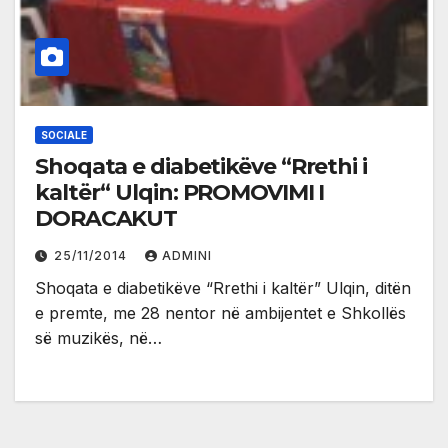
SOCIALE
Shoqata e diabetikëve “Rrethi i
kaltër“ Ulqin: PROMOVIMI I
DORACAKUT
25/11/2014
ADMINI
Shoqata e diabetikëve “Rrethi i kaltër” Ulqin, ditën
e premte, me 28 nentor në ambijentet e Shkollës
së muzikës, në…