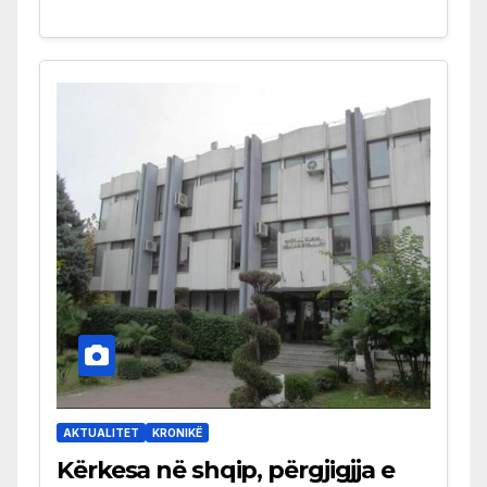
AKTUALITET
KRONIKË
Kërkesa në shqip, përgjigjja e