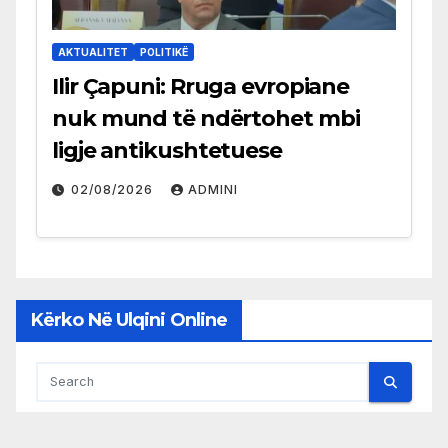
AKTUALITET
POLITIKË
Ilir Çapuni: Rruga evropiane
nuk mund të ndërtohet mbi
ligje antikushtetuese
02/08/2026
ADMINI
Kërko Në Ulqini Online