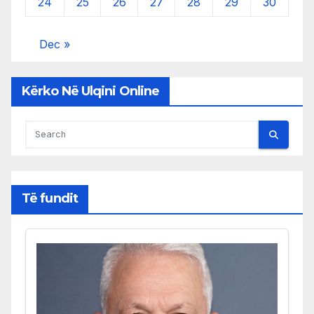
24
25
26
27
28
29
30
Dec »
Kërko Në Ulqini Online
Të fundit