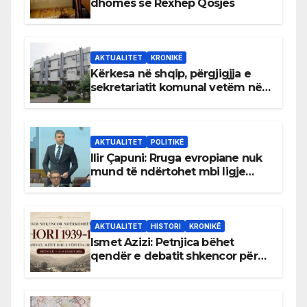
dhomës së Rexhep Qosjes
AKTUALITET
KRONIKË
Kërkesa në shqip, përgjigjja e
sekretariatit komunal vetëm në
gjuhën malazeze
AKTUALITET
POLITIKË
Ilir Çapuni: Rruga evropiane nuk
mund të ndërtohet mbi ligje
antikushtetuese
AKTUALITET
HISTORI
KRONIKË
Ismet Azizi: Petnjica bëhet
qendër e debatit shkencor për
Bihorin gjatë viteve 1939–1948