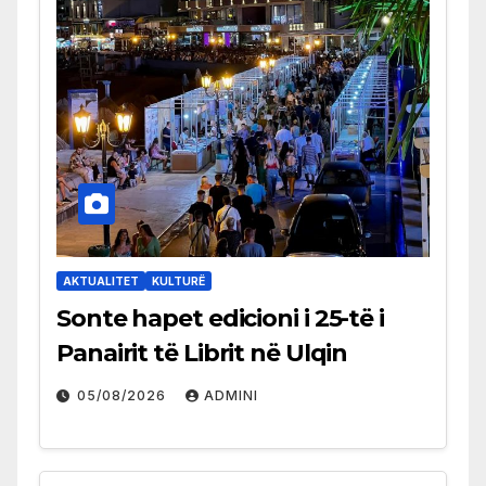
AKTUALITET
KULTURË
Sonte hapet edicioni i 25-të i
Panairit të Librit në Ulqin
05/08/2026
ADMINI