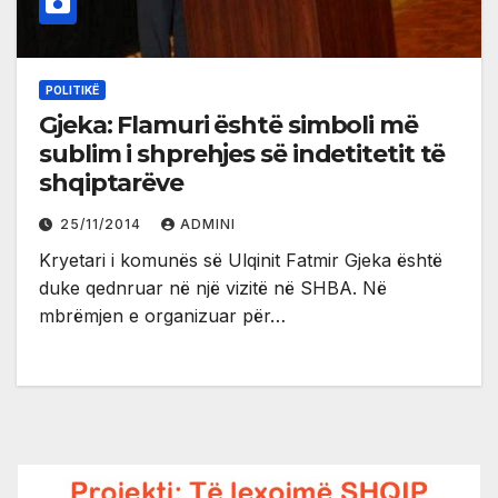
POLITIKË
Gjeka: Flamuri është simboli më
sublim i shprehjes së indetitetit të
shqiptarëve
25/11/2014
ADMINI
Kryetari i komunës së Ulqinit Fatmir Gjeka është
duke qednruar në një vizitë në SHBA. Në
mbrëmjen e organizuar për…