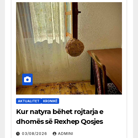
AKTUALITET
KRONIKË
Kur natyra bëhet rojtarja e
dhomës së Rexhep Qosjes
03/08/2026
ADMINI