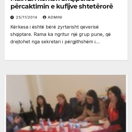
përcaktimin e kufijve shtetërorë
25/11/2014
ADMINI
Kërkesa i është bërë zyrtarisht qeverisë
shqiptare. Rama ka ngritur një grup pune, që
drejtohet nga sekretari i përgjithshëm i…