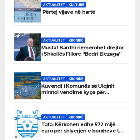
AKTUALITET
KULTURË
Përtej vijave në hartë
AKTUALITET
KRONIKË
Mustaf Bardhi riemërohet drejtor
i Shkollës Fillore “Bedri Elezaga”
AKTUALITET
KRONIKË
Kuvendi i Komunës së Ulqinit
miratoi vendime kyçe për
mbrojtjen e natyrës dhe
menaxhimin e qëndrueshëm të
burimeve më të çmuara
AKTUALITET
KRONIKË
Tafa: Kërkohen edhe 572 mijë
euro për shlyerjen e borxheve të
KF Otrant – Salaj kërkoi sqarime