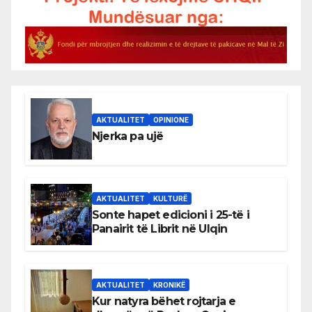
AKTUALITET
OPINIONE
Njerka pa ujë
AKTUALITET
KULTURË
Sonte hapet edicioni i 25-të i
Panairit të Librit në Ulqin
AKTUALITET
KRONIKË
Kur natyra bëhet rojtarja e