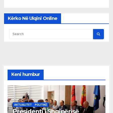
Kërko Në Ulqini Online
Keni humbur
AKTUALITET
POLITIKË
Presidenti i Shqipërisë