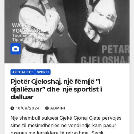
AKTUALITET
SPORTI
Pjetër Gjeloshaj, një fëmijë ”i
djallëzuar” dhe një sportist i
dalluar
10/08/2024
ADMINI
Një shembull suksesi Gjekë Gjonaj Gjatë përvojës
sime të mësimdhënies në vendlindje kam pasur
nxënës me karaktere të ndryshme. Secili…