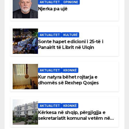
AKTUALITET
OPINIONE
Njerka pa ujë
AKTUALITET
KULTURË
Sonte hapet edicioni i 25-të i
Panairit të Librit në Ulqin
AKTUALITET
KRONIKË
Kur natyra bëhet rojtarja e
dhomës së Rexhep Qosjes
AKTUALITET
KRONIKË
Kërkesa në shqip, përgjigjja e
sekretariatit komunal vetëm në
gjuhën malazeze