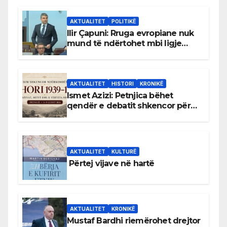
AKTUALITET
POLITIKË
Ilir Çapuni: Rruga evropiane nuk
mund të ndërtohet mbi ligje
antikushtetuese
AKTUALITET
HISTORI
KRONIKË
Ismet Azizi: Petnjica bëhet
qendër e debatit shkencor për
Bihorin gjatë viteve 1939–1948
AKTUALITET
KULTURË
Përtej vijave në hartë
AKTUALITET
KRONIKË
Mustaf Bardhi riemërohet drejtor