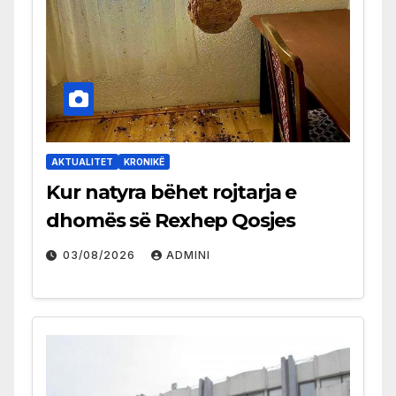
AKTUALITET
KRONIKË
Kur natyra bëhet rojtarja e
dhomës së Rexhep Qosjes
03/08/2026
ADMINI