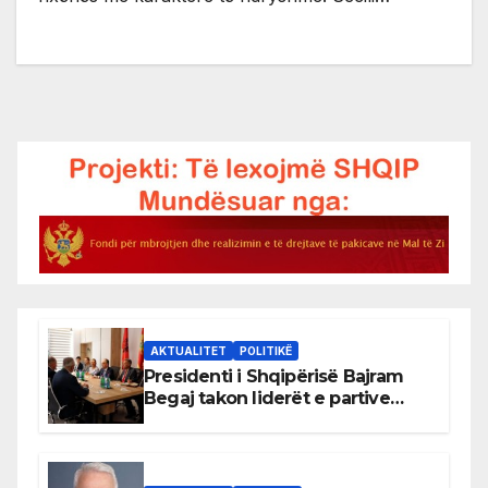
AKTUALITET
POLITIKË
Presidenti i Shqipërisë Bajram
Begaj takon liderët e partive
shqiptare në Ulqin