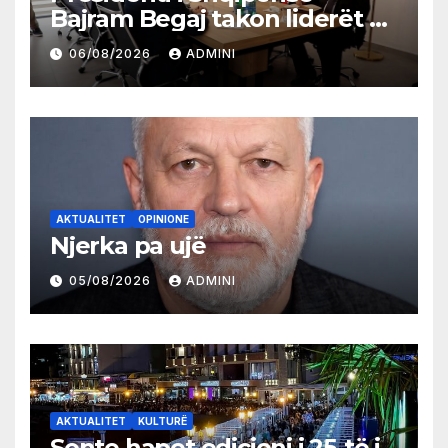
Bajram Begaj takon liderët e
partive shqiptare në Ulqin
06/08/2026
ADMINI
AKTUALITET
OPINIONE
Njerka pa ujë
05/08/2026
ADMINI
AKTUALITET
KULTURË
Sonte hapet edicioni i 25-të i