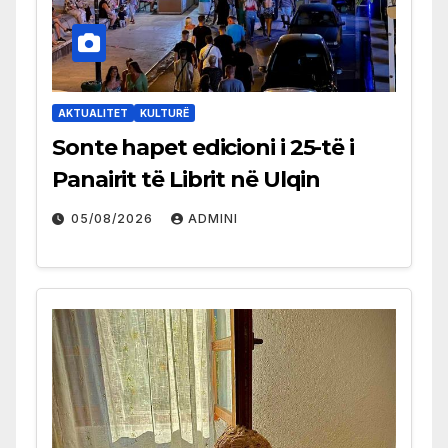
AKTUALITET
KULTURË
Sonte hapet edicioni i 25-të i
Panairit të Librit në Ulqin
05/08/2026
ADMINI