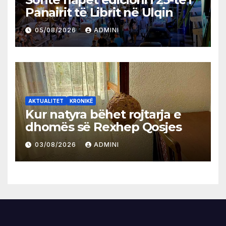
Panairit të Librit në Ulqin
05/08/2026
ADMINI
AKTUALITET
KRONIKË
Kur natyra bëhet rojtarja e
dhomës së Rexhep Qosjes
03/08/2026
ADMINI