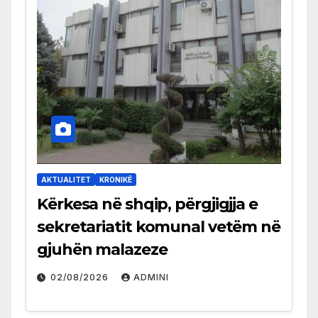
AKTUALITET
KRONIKË
Kërkesa në shqip, përgjigjja e
sekretariatit komunal vetëm në
gjuhën malazeze
02/08/2026
ADMINI