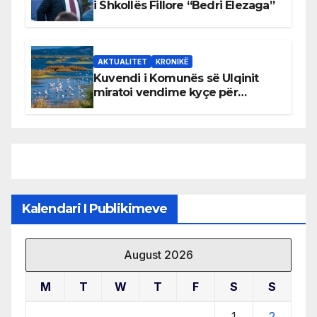
i Shkollës Fillore “Bedri Elezaga”
AKTUALITET
KRONIKË
Kuvendi i Komunës së Ulqinit
miratoi vendime kyçe për
mbrojtjen e natyrës dhe
menaxhimin e qëndrueshëm të
burimeve më të çmuara
Kalendari I Publikimeve
August 2026
M
T
W
T
F
S
S
1
2