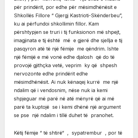
për prindërit, por edhe për mësimdhënësit e
Shkollës Fillore “ Gjergj Kastrioti-Skënderbeu”,
ku ai përfundoi shkollimin fillor. Kam
përshtypjen se truri i tij funksionon më shpejt,
imagjinata e tij është më e gjerë dhe sjellja e tij
pasqyron atë të një fëmije me qëndrim. Ishte
një fëmijë e më vonë edhe djalosh që do të
provojë gjithçka vetë, veprim ky që shpesh
nervozonte edhe prindërit edhe
mësimdhënësit. Ai nuk kënaqej kurrë me një
ndalim që i vendosnim, nëse nuk ia kemi
shpjeguar më parë në atë mënyrë që ai më
parë ta kuptojë se i kemi dhënë një argument
se pse një ndalim i tillë duhet të pranohet.
Këtij fëmije “ të shtirë“ , sypatrembur , por të