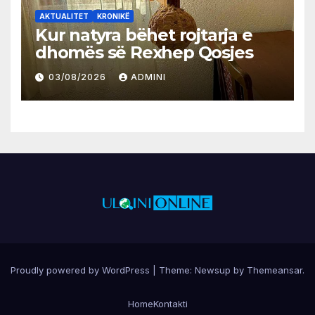
AKTUALITET
KRONIKË
Kur natyra bëhet rojtarja e
dhomës së Rexhep Qosjes
03/08/2026
ADMINI
Proudly powered by WordPress
|
Theme:
Newsup
by
Themeansar
.
Home
Kontakti