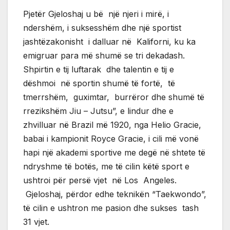
Pjetër Gjeloshaj u bë një njeri i mirë, i
ndershëm, i suksesshëm dhe një sportist
jashtëzakonisht i dalluar në Kaliforni, ku ka
emigruar para më shumë se tri dekadash.
Shpirtin e tij luftarak dhe talentin e tij e
dëshmoi në sportin shumë të fortë, të
tmerrshëm, guximtar, burrëror dhe shumë të
rrezikshëm Jiu – Jutsu”, e lindur dhe e
zhvilluar në Brazil më 1920, nga Helio Gracie,
babai i kampionit Royce Gracie, i cili më vonë
hapi një akademi sportive me degë në shtete të
ndryshme të botës, me të cilin këtë sport e
ushtroi për persë vjet në Los Angeles.
Gjeloshaj, përdor edhe teknikën “Taekwondo”,
të cilin e ushtron me pasion dhe sukses tash
31 vjet.