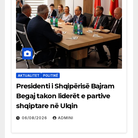
AKTUALITET
POLITIKË
Presidenti i Shqipërisë Bajram
Begaj takon liderët e partive
shqiptare në Ulqin
06/08/2026
ADMINI