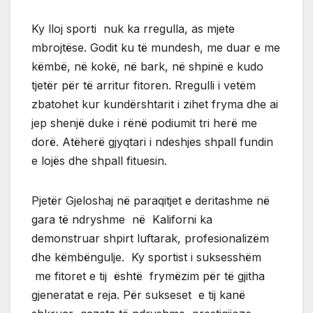
Ky lloj sporti nuk ka rregulla, as mjete
mbrojtëse. Godit ku të mundesh, me duar e me
këmbë, në kokë, në bark, në shpinë e kudo
tjetër për të arritur fitoren. Rregulli i vetëm
zbatohet kur kundërshtarit i zihet fryma dhe ai
jep shenjë duke i rënë podiumit tri herë me
dorë. Atëherë gjyqtari i ndeshjes shpall fundin
e lojës dhe shpall fituesin.
Pjetër Gjeloshaj në paraqitjet e deritashme në
gara të ndryshme në Kaliforni ka
demonstruar shpirt luftarak, profesionalizëm
dhe këmbëngulje. Ky sportist i suksesshëm
me fitoret e tij është frymëzim për të gjitha
gjeneratat e reja. Për sukseset e tij kanë