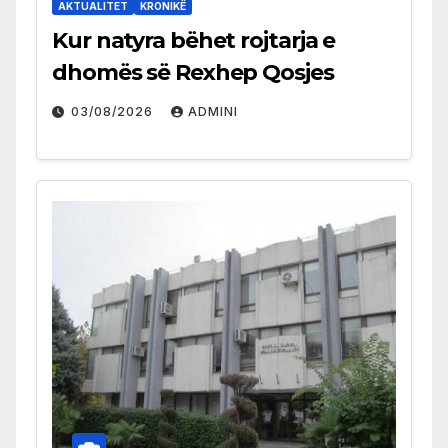
AKTUALITET
KRONIKË
Kur natyra bëhet rojtarja e
dhomës së Rexhep Qosjes
03/08/2026
ADMINI