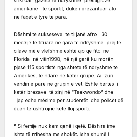
shkruar gazeta të ndryshme prestigjioze
amerikane të sportit, duke i prezantuar ato
në faqet e tyre të para.
Dëshmi të sukseseve të tij janë afro 30
medalje të fituara në gara të ndryshme, prej të
cilave më e vlefshme është ajo që fitoi në
Florida në vitin1998, në një garë ku morën
pjesë 115 sportistë nga shtete të ndryshme të
Amerikës, të ndarë në katër grupe. Ai zuri
vendin e parë në grupin e vet. Është bartës i
katër brezave të zinj në “Taekwondo” dhe
jep edhe mësime për studentët dhe policët që
duan të ushtrojnë këtë lloj sporti.
“ Si fëmijë nuk kam qenë i qetë. Dëshira ime
ishte të rrihesha me shokët. Isha shumë i