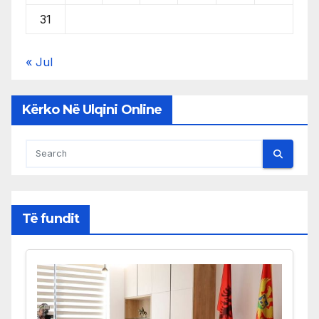
31
« Jul
Kërko Në Ulqini Online
Të fundit