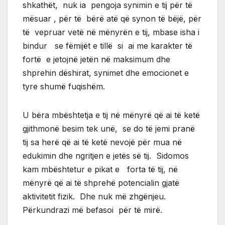
shkathët, nuk ia pengoja synimin e tij për të
mësuar , për të bërë atë që synon të bëjë, për
të vepruar vetë në mënyrën e tij, mbase isha i
bindur se fëmijët e tillë si ai me karakter të
fortë e jetojnë jetën në maksimum dhe
shprehin dëshirat, synimet dhe emocionet e
tyre shumë fuqishëm.
U bëra mbështetja e tij në mënyrë që ai të ketë
gjithmonë besim tek unë, se do të jemi pranë
tij sa herë që ai të ketë nevojë për mua në
edukimin dhe ngritjen e jetës së tij. Sidomos
kam mbështetur e pikat e forta të tij, në
mënyrë që ai të shprehë potencialin gjatë
aktivitetit fizik. Dhe nuk më zhgënjeu.
Përkundrazi më befasoi për të mirë.