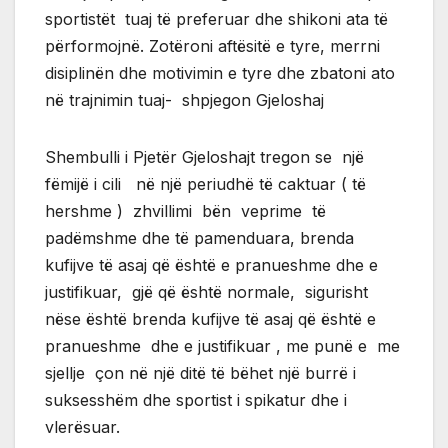
sportistët tuaj të preferuar dhe shikoni ata të
përformojnë. Zotëroni aftësitë e tyre, merrni
disiplinën dhe motivimin e tyre dhe zbatoni ato
në trajnimin tuaj- shpjegon Gjeloshaj
Shembulli i Pjetër Gjeloshajt tregon se një
fëmijë i cili në një periudhë të caktuar ( të
hershme ) zhvillimi bën veprime të
padëmshme dhe të pamenduara, brenda
kufijve të asaj që është e pranueshme dhe e
justifikuar, gjë që është normale, sigurisht
nëse është brenda kufijve të asaj që është e
pranueshme dhe e justifikuar , me punë e me
sjellje çon në një ditë të bëhet një burrë i
suksesshëm dhe sportist i spikatur dhe i
vlerësuar.