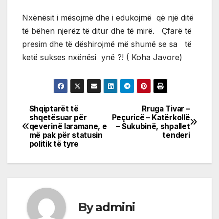
Nxënësit i mësojmë dhe i edukojmë që një ditë
të bëhen njerëz të ditur dhe të mirë. Çfarë të
presim dhe të dëshirojmë më shumë se sa të
ketë sukses nxënësi ynë ?! ( Koha Javore)
Shqiptarët të
Rruga Tivar –
Post
shqetësuar për
Peçuricë – Katërkollë
qeverinë laramane, e
– Sukubinë, shpallet
navigation
më pak për statusin
tenderi
politik të tyre
By
admini