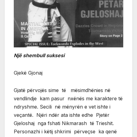
Një shembull suksesi
Gjekë Gjonaj
Gjatë përvojës sime të mësimdhënies në
vendlindje kam pasur nxënës me karaktere të
ndryshme. Secili në mënyrën e vet ishte i
veçantë. Njëri ndër ata ishte edhe Pjetër
Gjeloshaj nga fshati Nikmarash të Trieshit.
Personazhi i këtij shkrimi përveçse ka qenë