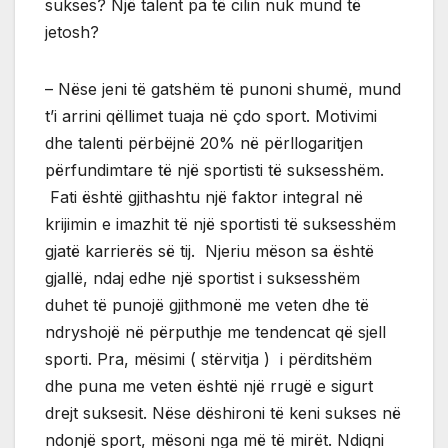
sukses? Një talent pa të cilin nuk mund të
jetosh?
– Nëse jeni të gatshëm të punoni shumë, mund
t’i arrini qëllimet tuaja në çdo sport. Motivimi
dhe talenti përbëjnë 20% në përllogaritjen
përfundimtare të një sportisti të suksesshëm.
Fati është gjithashtu një faktor integral në
krijimin e imazhit të një sportisti të suksesshëm
gjatë karrierës së tij. Njeriu mëson sa është
gjallë, ndaj edhe një sportist i suksesshëm
duhet të punojë gjithmonë me veten dhe të
ndryshojë në përputhje me tendencat që sjell
sporti. Pra, mësimi ( stërvitja ) i përditshëm
dhe puna me veten është një rrugë e sigurt
drejt suksesit. Nëse dëshironi të keni sukses në
ndonjë sport, mësoni nga më të mirët. Ndiqni