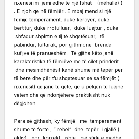
nxënësi im jemi edhe të një fshati (mëhalle) )
. E njoh që në fëmijëri. E mbaj mend si një
fëmijë temperament, duke kërcyer, duke
bërtitur, duke rrotulluar, duke luajtur , duke
shfaqur shpirtin e tij të shqetësuar, të
pabindur, luftarak, por gjithmonë brenda
kufijve të pranueshëm. Të gjitha këto janë
karakteristika të fëmijëve me të cilët prindërit
dhe mësimdhënësit kanë shumë më tepër për
të bërë dhe për t’u shqetësuar se sa fëmijët (
nxënësit) që janë të qetë, që u pëlqen të luajnë
vetëm dhe që ndonjëherë praktikisht nuk
dëgjohen.
Para së gjithash, ky fëmijë me temperament
shumë të fortë , “ rebel” dhe tepër i gjallë (
aktiv) , por korrekt, ishte një sfidë e madhe