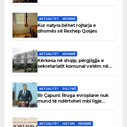
AKTUALITET
KRONIKË
Kur natyra bëhet rojtarja e
dhomës së Rexhep Qosjes
AKTUALITET
KRONIKË
Kërkesa në shqip, përgjigjja e
sekretariatit komunal vetëm në
gjuhën malazeze
AKTUALITET
POLITIKË
Ilir Çapuni: Rruga evropiane nuk
mund të ndërtohet mbi ligje
antikushtetuese
AKTUALITET
HISTORI
KRONIKË