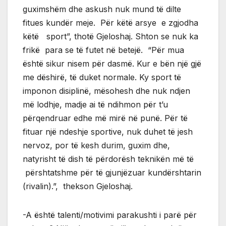
guximshëm dhe askush nuk mund të dilte
fitues kundër meje. Për këtë arsye e zgjodha
këtë sport”, thotë Gjeloshaj. Shton se nuk ka
frikë para se të futet në betejë. “Për mua
është sikur nisem për dasmë. Kur e bën një gjë
me dëshirë, të duket normale. Ky sport të
imponon disiplinë, mësohesh dhe nuk ndjen
më lodhje, madje ai të ndihmon për t’u
përqendruar edhe më mirë në punë. Për të
fituar një ndeshje sportive, nuk duhet të jesh
nervoz, por të kesh durim, guxim dhe,
natyrisht të dish të përdorësh teknikën më të
përshtatshme për të gjunjëzuar kundërshtarin
(rivalin).”, thekson Gjeloshaj.
-A është talenti/motivimi parakushti i parë për