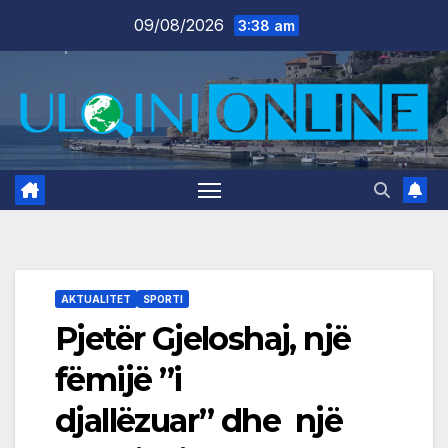
Skip
09/08/2026
3:38 am
to
content
AKTUALITET
SPORTI
Pjetër Gjeloshaj, një
fëmijë ”i
djallëzuar” dhe një