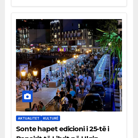
AKTUALITET
KULTURË
Sonte hapet edicioni i 25-të i