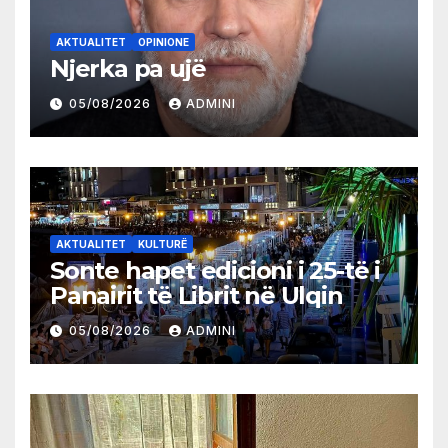
AKTUALITET
OPINIONE
Njerka pa ujë
05/08/2026
ADMINI
AKTUALITET
KULTURË
Sonte hapet edicioni i 25-të i
Panairit të Librit në Ulqin
05/08/2026
ADMINI