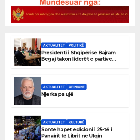
AKTUALITET
POLITIKË
Presidenti i Shqipërisë Bajram
Begaj takon liderët e partive
shqiptare në Ulqin
AKTUALITET
OPINIONE
Njerka pa ujë
AKTUALITET
KULTURË
Sonte hapet edicioni i 25-të i
Panairit të Librit në Ulqin