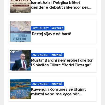
Ismet Azizi: Petnjica bëhet
qendër e debatit shkencor për
Bihorin gjatë viteve 1939–1948
AKTUALITET
KULTURË
Përtej vijave në hartë
AKTUALITET
KRONIKË
Mustaf Bardhi riemërohet drejtor
i Shkollës Fillore “Bedri Elezaga”
AKTUALITET
KRONIKË
Kuvendi i Komunës së Ulqinit
miratoi vendime kyçe për
mbrojtjen e natyrës dhe
menaxhimin e qëndrueshëm të