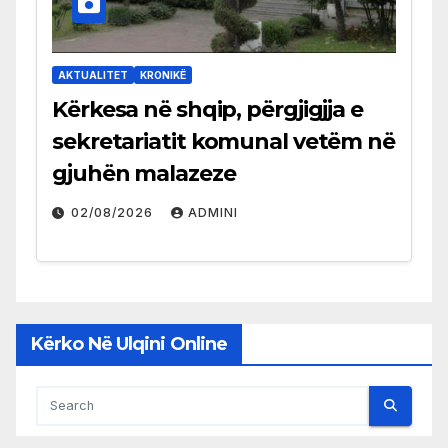
AKTUALITET
KRONIKË
Kërkesa në shqip, përgjigjja e
sekretariatit komunal vetëm në
gjuhën malazeze
02/08/2026
ADMINI
Kërko Në Ulqini Online