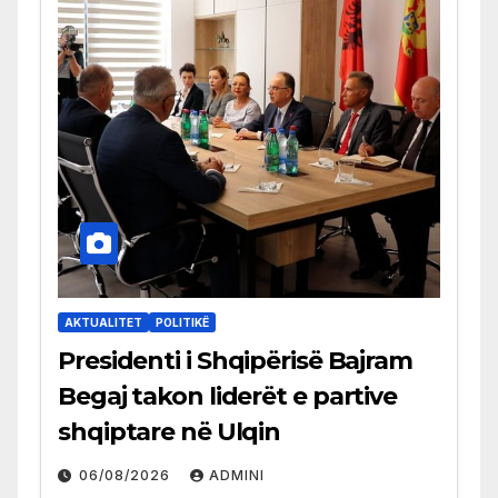
AKTUALITET
POLITIKË
Presidenti i Shqipërisë Bajram
Begaj takon liderët e partive
shqiptare në Ulqin
06/08/2026
ADMINI