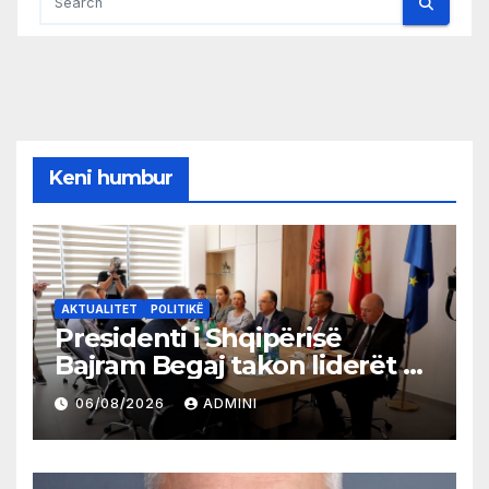
Keni humbur
AKTUALITET
POLITIKË
Presidenti i Shqipërisë
Bajram Begaj takon liderët e
partive shqiptare në Ulqin
06/08/2026
ADMINI