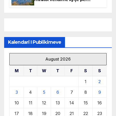
mbrojtjen e natyrës dhe
menaxhimin e qëndrueshëm të
burimeve më të çmuara
Kalendari I Publikimeve
August 2026
M
T
W
T
F
S
S
1
2
3
4
5
6
7
8
9
10
11
12
13
14
15
16
17
18
19
20
21
22
23