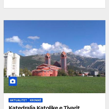
AKTUALITET
KRONIKË
Katedralja Katolike e Tivarit