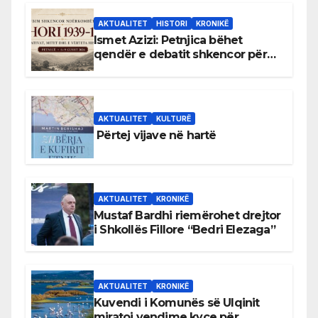
AKTUALITET
HISTORI
KRONIKË
Ismet Azizi: Petnjica bëhet
qendër e debatit shkencor për
Bihorin gjatë viteve 1939–1948
AKTUALITET
KULTURË
Përtej vijave në hartë
AKTUALITET
KRONIKË
Mustaf Bardhi riemërohet drejtor
i Shkollës Fillore “Bedri Elezaga”
AKTUALITET
KRONIKË
Kuvendi i Komunës së Ulqinit
miratoi vendime kyçe për