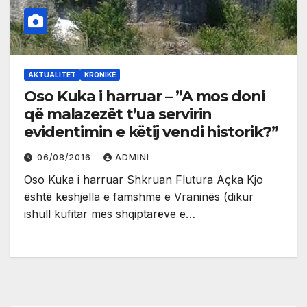
AKTUALITET
KRONIKË
Oso Kuka i harruar – ”A mos doni
që malazezët t’ua servirin
evidentimin e këtij vendi historik?”
06/08/2016
ADMINI
Oso Kuka i harruar Shkruan Flutura Açka Kjo
është këshjella e famshme e Vraninës (dikur
ishull kufitar mes shqiptarëve e…