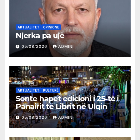
AKTUALITET
OPINIONE
Njerka pa ujë
05/08/2026
ADMINI
AKTUALITET
KULTURË
Sonte hapet edicioni i 25-të i
Panairit të Librit në Ulqin
05/08/2026
ADMINI