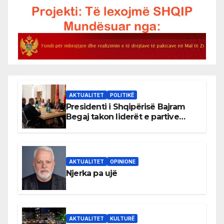
AKTUALITET
POLITIKË
Presidenti i Shqipërisë Bajram
Begaj takon liderët e partive
shqiptare në Ulqin
AKTUALITET
OPINIONE
Njerka pa ujë
AKTUALITET
KULTURË