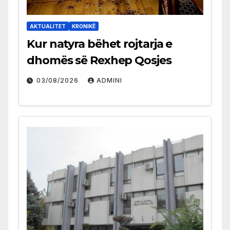
AKTUALITET
KRONIKË
Kur natyra bëhet rojtarja e
dhomës së Rexhep Qosjes
03/08/2026
ADMINI