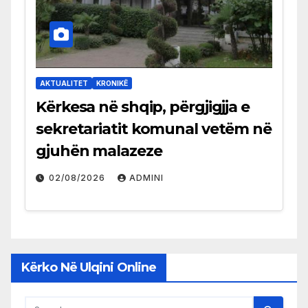
AKTUALITET
KRONIKË
Kërkesa në shqip, përgjigjja e
sekretariatit komunal vetëm në
gjuhën malazeze
02/08/2026
ADMINI
Kërko Në Ulqini Online