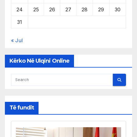
24
25
26
27
28
29
30
31
« Jul
Kërko Në Ulqini Online
Të fundit