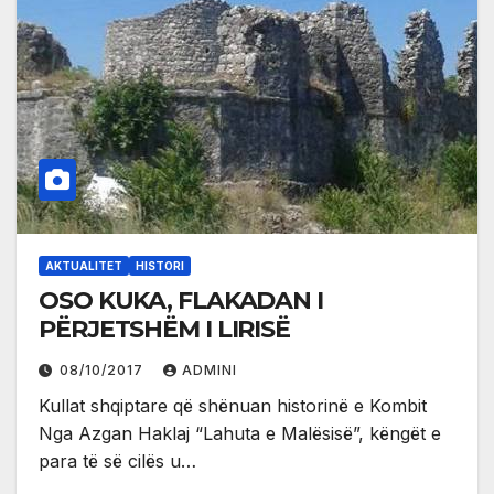
AKTUALITET
HISTORI
OSO KUKA, FLAKADAN I
PËRJETSHËM I LIRISË
08/10/2017
ADMINI
Kullat shqiptare që shënuan historinë e Kombit
Nga Azgan Haklaj “Lahuta e Malësisë”, këngët e
para të së cilës u…