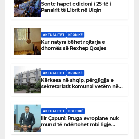
Sonte hapet edicioni i 25-të i
Panairit të Librit në Ulqin
AKTUALITET
KRONIKË
Kur natyra bëhet rojtarja e
dhomës së Rexhep Qosjes
AKTUALITET
KRONIKË
Kërkesa në shqip, përgjigjja e
sekretariatit komunal vetëm në
gjuhën malazeze
AKTUALITET
POLITIKË
Ilir Çapuni: Rruga evropiane nuk
mund të ndërtohet mbi ligje
antikushtetuese