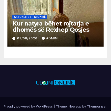
AKTUALITET
KRONIKË
Kur natyra bëhet rojtarja e
dhomës së Rexhep Qosjes
03/08/2026
ADMINI
Proudly powered by WordPress
|
Theme:
Newsup
by
Themeansar
.