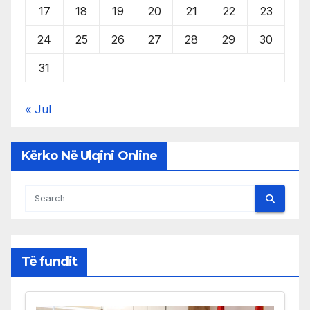
17
18
19
20
21
22
23
24
25
26
27
28
29
30
31
« Jul
Kërko Në Ulqini Online
Të fundit