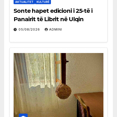
AKTUALITET
KULTURË
Sonte hapet edicioni i 25-të i
Panairit të Librit në Ulqin
05/08/2026
ADMINI