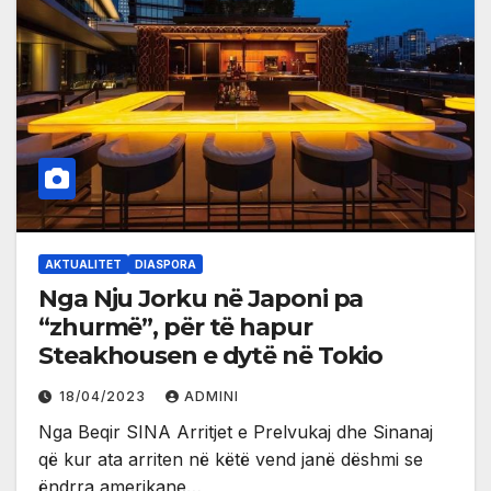
AKTUALITET
DIASPORA
Nga Nju Jorku në Japoni pa
“zhurmë”, për të hapur
Steakhousen e dytë në Tokio
18/04/2023
ADMINI
Nga Beqir SINA Arritjet e Prelvukaj dhe Sinanaj
që kur ata arriten në këtë vend janë dëshmi se
ëndrra amerikane…