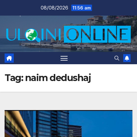
Skip
08/08/2026
11:56 am
to
content
Tag:
naim dedushaj