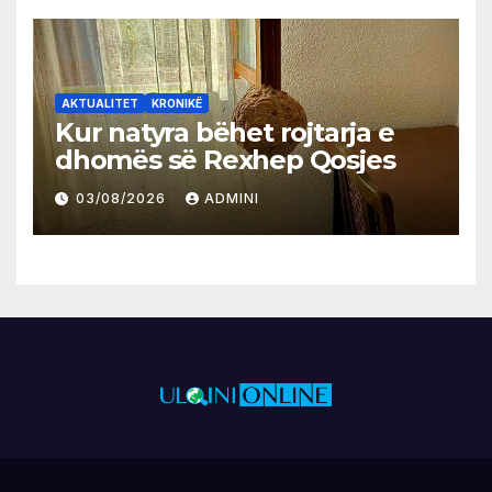
AKTUALITET
KRONIKË
Kur natyra bëhet rojtarja e
dhomës së Rexhep Qosjes
03/08/2026
ADMINI