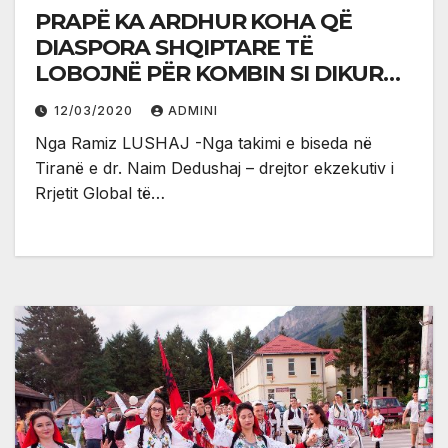
PRAPË KA ARDHUR KOHA QË
DIASPORA SHQIPTARE TË
LOBOJNË PËR KOMBIN SI DIKUR
NË VITET ‘90
12/03/2020
ADMINI
Nga Ramiz LUSHAJ -Nga takimi e biseda në
Tiranë e dr. Naim Dedushaj – drejtor ekzekutiv i
Rrjetit Global të…