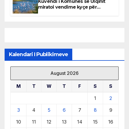
Kuvendi i Komunës së Ulqinit
miratoi vendime kyçe për
mbrojtjen e natyrës dhe
menaxhimin e qëndrueshëm të
burimeve më të çmuara
Kalendari I Publikimeve
August 2026
M
T
W
T
F
S
S
1
2
3
4
5
6
7
8
9
10
11
12
13
14
15
16