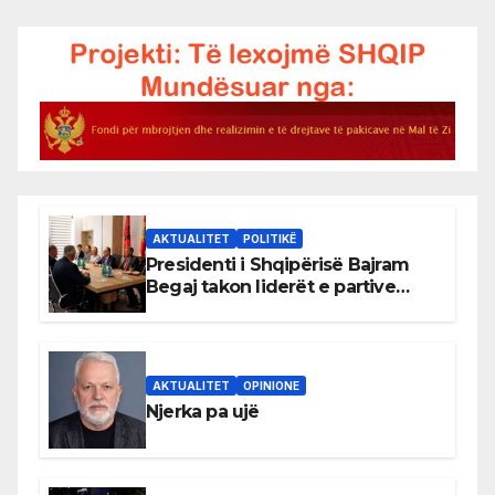
AKTUALITET
POLITIKË
Presidenti i Shqipërisë Bajram
Begaj takon liderët e partive
shqiptare në Ulqin
AKTUALITET
OPINIONE
Njerka pa ujë