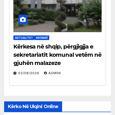
AKTUALITET
KRONIKË
Kërkesa në shqip, përgjigjja e
sekretariatit komunal vetëm në
gjuhën malazeze
02/08/2026
ADMINI
Kërko Në Ulqini Online