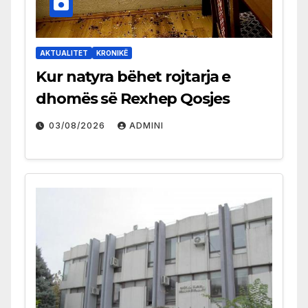
AKTUALITET
KRONIKË
Kur natyra bëhet rojtarja e
dhomës së Rexhep Qosjes
03/08/2026
ADMINI