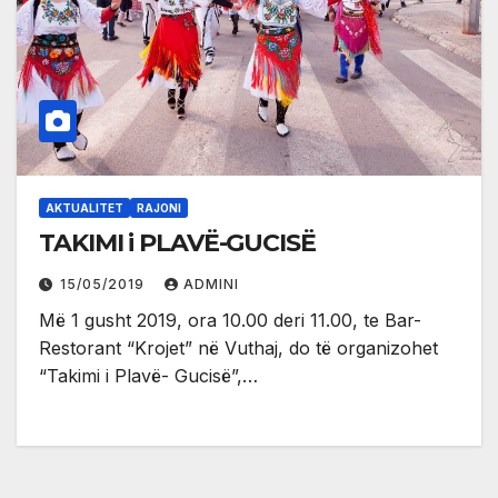
AKTUALITET
RAJONI
TAKIMI i PLAVË-GUCISË
15/05/2019
ADMINI
Më 1 gusht 2019, ora 10.00 deri 11.00, te Bar-
Restorant “Krojet” në Vuthaj, do të organizohet
“Takimi i Plavë- Gucisë”,…