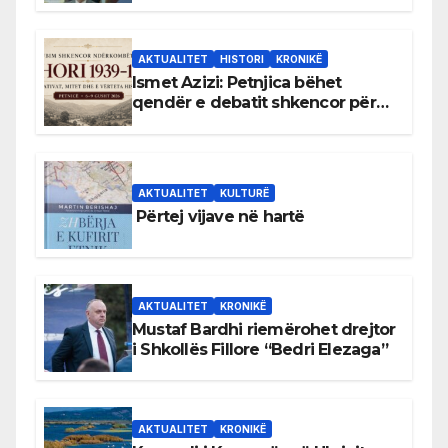
AKTUALITET
HISTORI
KRONIKË
Ismet Azizi: Petnjica bëhet
qendër e debatit shkencor për
Bihorin gjatë viteve 1939–1948
AKTUALITET
KULTURË
Përtej vijave në hartë
AKTUALITET
KRONIKË
Mustaf Bardhi riemërohet drejtor
i Shkollës Fillore “Bedri Elezaga”
AKTUALITET
KRONIKË