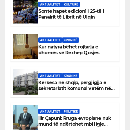
AKTUALITET
KULTURË
Sonte hapet edicioni i 25-të i
Panairit të Librit në Ulqin
AKTUALITET
KRONIKË
Kur natyra bëhet rojtarja e
dhomës së Rexhep Qosjes
AKTUALITET
KRONIKË
Kërkesa në shqip, përgjigjja e
sekretariatit komunal vetëm në
gjuhën malazeze
AKTUALITET
POLITIKË
Ilir Çapuni: Rruga evropiane nuk
mund të ndërtohet mbi ligje
antikushtetuese