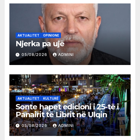
AKTUALITET
OPINIONE
Njerka pa ujë
05/08/2026
ADMINI
AKTUALITET
KULTURË
Sonte hapet edicioni i 25-të i
Panairit të Librit në Ulqin
05/08/2026
ADMINI