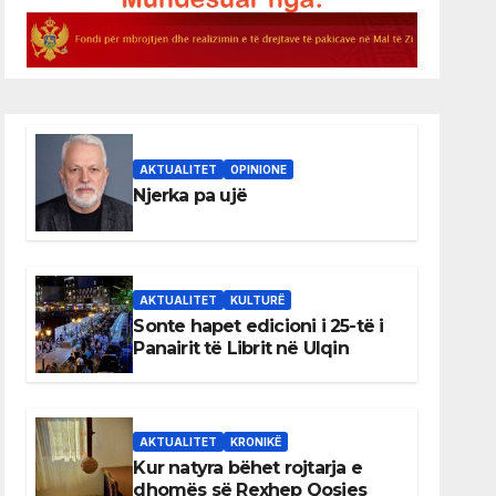
AKTUALITET
OPINIONE
Njerka pa ujë
AKTUALITET
KULTURË
Sonte hapet edicioni i 25-të i
Panairit të Librit në Ulqin
AKTUALITET
KRONIKË
Kur natyra bëhet rojtarja e
dhomës së Rexhep Qosjes