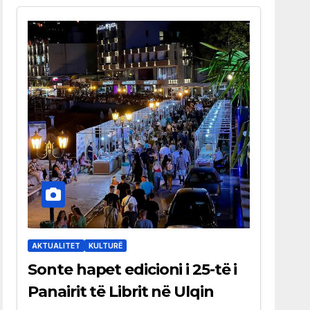
AKTUALITET
KULTURË
Sonte hapet edicioni i 25-të i
Panairit të Librit në Ulqin