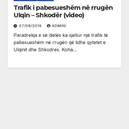
Trafik i pabesueshëm në rrugën
Ulqin – Shkodër (video)
07/08/2016
ADMINI
Paradrekja e së dielës ka sjellur një trafik të
pabesueshëm në rrugën që lidhe qytetet e
Ulqinit dhe Shkodres. Koha…