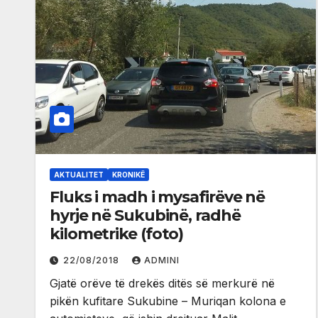
AKTUALITET
KRONIKË
Fluks i madh i mysafirëve në
hyrje në Sukubinë, radhë
kilometrike (foto)
22/08/2018
ADMINI
Gjatë orëve të drekës ditës së merkurë në
pikën kufitare Sukubine – Muriqan kolona e