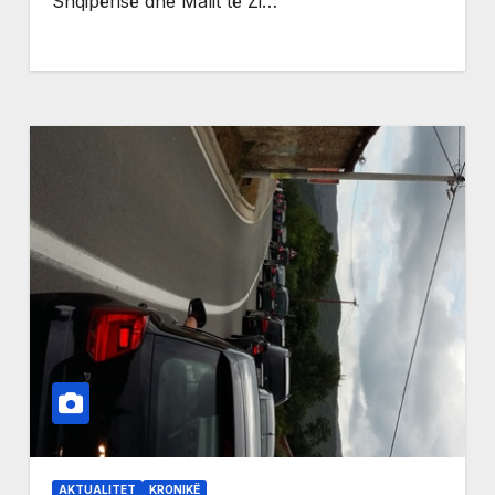
Shqipërisë dhe Malit të Zi…
AKTUALITET
KRONIKË