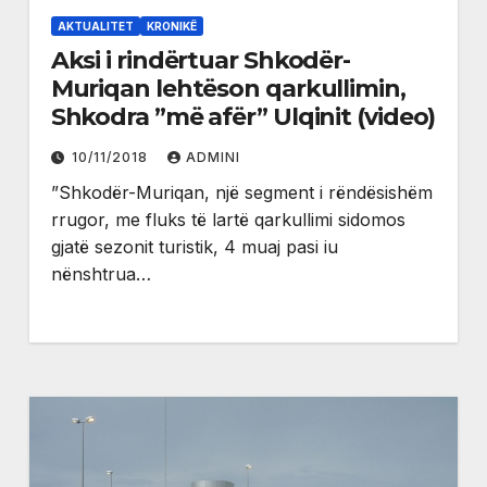
AKTUALITET
KRONIKË
Aksi i rindërtuar Shkodër-
Muriqan lehtëson qarkullimin,
Shkodra ”më afër” Ulqinit (video)
10/11/2018
ADMINI
”Shkodër-Muriqan, një segment i rëndësishëm
rrugor, me fluks të lartë qarkullimi sidomos
gjatë sezonit turistik, 4 muaj pasi iu
nënshtrua…