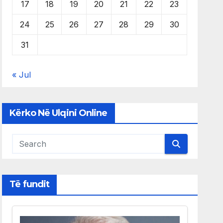
17
18
19
20
21
22
23
24
25
26
27
28
29
30
31
« Jul
Kërko Në Ulqini Online
Të fundit