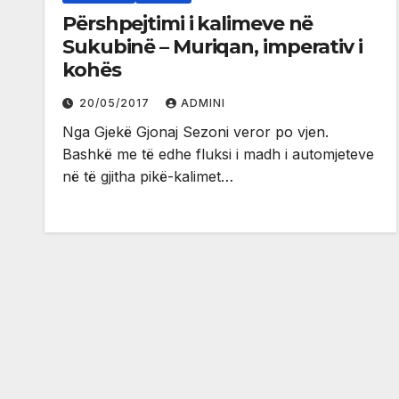
Përshpejtimi i kalimeve në
Sukubinë – Muriqan, imperativ i
kohës
20/05/2017
ADMINI
Nga Gjekë Gjonaj Sezoni veror po vjen.
Bashkë me të edhe fluksi i madh i automjeteve
në të gjitha pikë-kalimet…