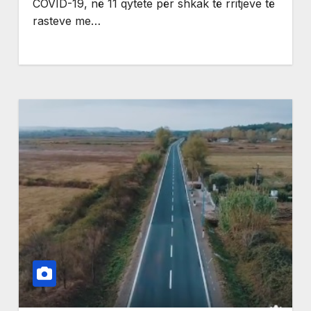
COVID-19, në 11 qytete për shkak të rritjeve të
rasteve me…