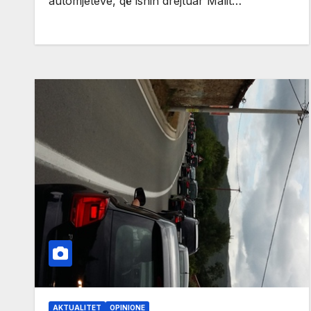
automjeteve, që ishin drejtuar Malit…
AKTUALITET
OPINIONE