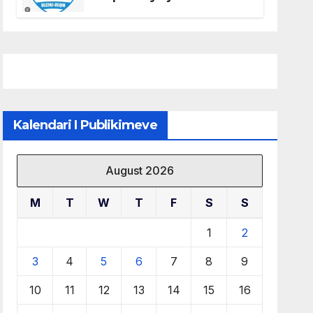
të KF Otrant – Salaj kërkoi
sqarime nga drejtuesit e
klubit
Kalendari I Publikimeve
August 2026
M
T
W
T
F
S
S
1
2
3
4
5
6
7
8
9
10
11
12
13
14
15
16