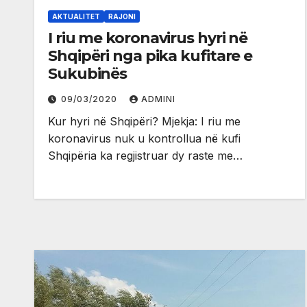
AKTUALITET
RAJONI
I riu me koronavirus hyri në
Shqipëri nga pika kufitare e
Sukubinës
09/03/2020
ADMINI
Kur hyri në Shqipëri? Mjekja: I riu me
koronavirus nuk u kontrollua në kufi
Shqipëria ka regjistruar dy raste me…