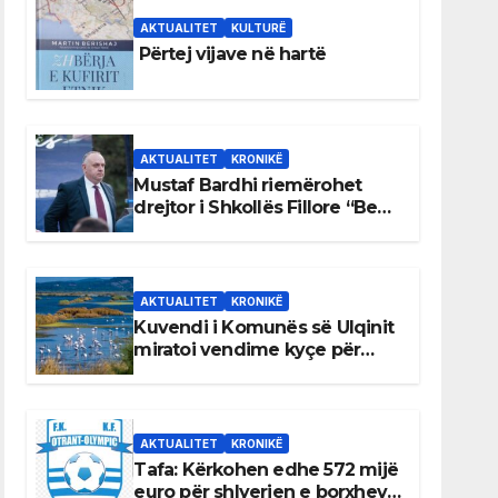
AKTUALITET
KULTURË
Përtej vijave në hartë
AKTUALITET
KRONIKË
Mustaf Bardhi riemërohet
drejtor i Shkollës Fillore “Bedri
Elezaga”
AKTUALITET
KRONIKË
Kuvendi i Komunës së Ulqinit
miratoi vendime kyçe për
mbrojtjen e natyrës dhe
menaxhimin e qëndrueshëm
të burimeve më të çmuara
AKTUALITET
KRONIKË
Tafa: Kërkohen edhe 572 mijë
euro për shlyerjen e borxheve