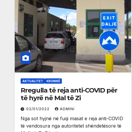
AKTUALITET
KRONIKË
Rregulla të reja anti-COVID për
të hyrë në Mal të Zi
02/01/2022
ADMINI
Nga sot hyjnë në fuqi masat e reja anti-COVID
të vendosura nga autoritetet shëndetësore të