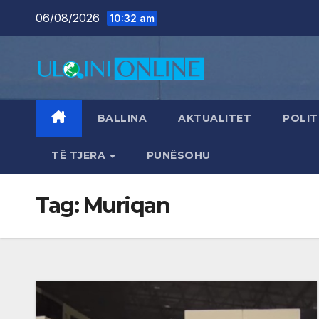
Skip
06/08/2026
10:32 am
to
content
BALLINA
AKTUALITET
POLIT
TË TJERA
PUNËSOHU
Tag:
Muriqan