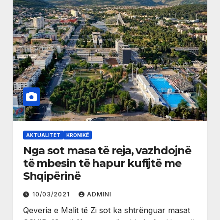
AKTUALITET
KRONIKË
Nga sot masa të reja, vazhdojnë
të mbesin të hapur kufijtë me
Shqipërinë
10/03/2021
ADMINI
Qeveria e Malit të Zi sot ka shtrënguar masat