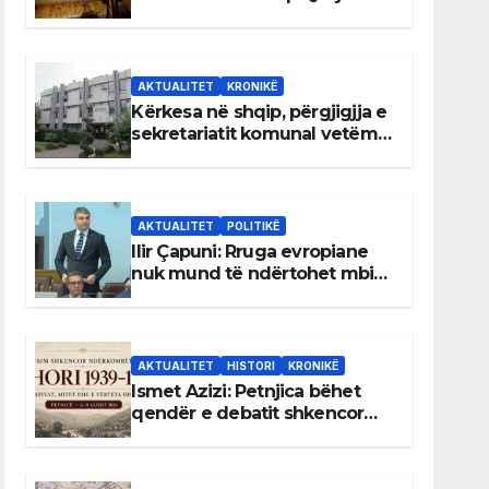
AKTUALITET
KRONIKË
Kërkesa në shqip, përgjigjja e
sekretariatit komunal vetëm
në gjuhën malazeze
AKTUALITET
POLITIKË
Ilir Çapuni: Rruga evropiane
nuk mund të ndërtohet mbi
ligje antikushtetuese
AKTUALITET
HISTORI
KRONIKË
Ismet Azizi: Petnjica bëhet
qendër e debatit shkencor
për Bihorin gjatë viteve 1939–
1948