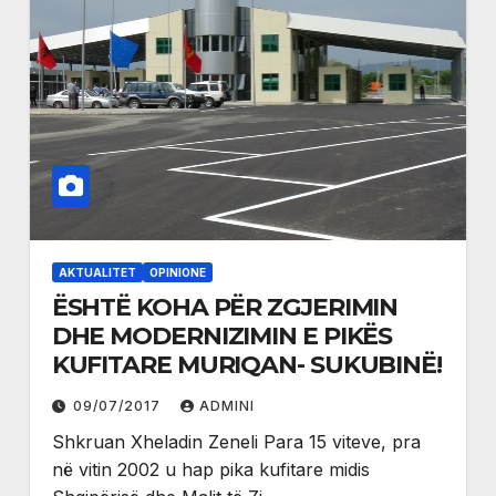
AKTUALITET
OPINIONE
ËSHTË KOHA PËR ZGJERIMIN
DHE MODERNIZIMIN E PIKËS
KUFITARE MURIQAN- SUKUBINË!
09/07/2017
ADMINI
Shkruan Xheladin Zeneli Para 15 viteve, pra
në vitin 2002 u hap pika kufitare midis