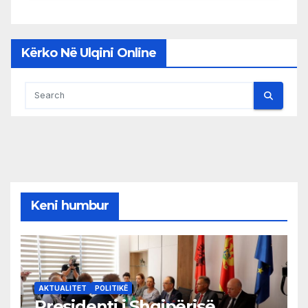
Kërko Në Ulqini Online
Keni humbur
AKTUALITET
POLITIKË
Presidenti i Shqipërisë