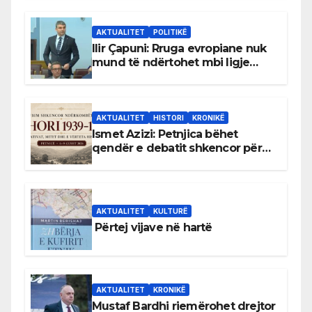
AKTUALITET
POLITIKË
Ilir Çapuni: Rruga evropiane nuk
mund të ndërtohet mbi ligje
antikushtetuese
AKTUALITET
HISTORI
KRONIKË
Ismet Azizi: Petnjica bëhet
qendër e debatit shkencor për
Bihorin gjatë viteve 1939–1948
AKTUALITET
KULTURË
Përtej vijave në hartë
AKTUALITET
KRONIKË
Mustaf Bardhi riemërohet drejtor