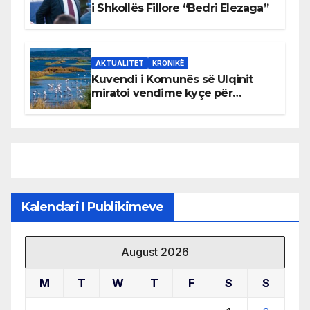
i Shkollës Fillore “Bedri Elezaga”
AKTUALITET
KRONIKË
Kuvendi i Komunës së Ulqinit
miratoi vendime kyçe për
mbrojtjen e natyrës dhe
menaxhimin e qëndrueshëm të
burimeve më të çmuara
Kalendari I Publikimeve
August 2026
M
T
W
T
F
S
S