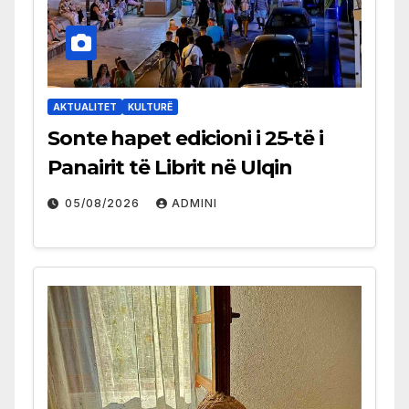
AKTUALITET
KULTURË
Sonte hapet edicioni i 25-të i
Panairit të Librit në Ulqin
05/08/2026
ADMINI