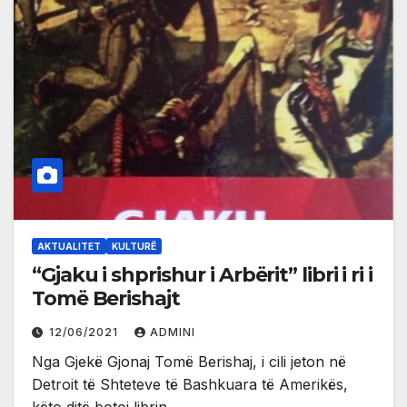
AKTUALITET
KULTURË
“Gjaku i shprishur i Arbërit” libri i ri i
Tomë Berishajt
12/06/2021
ADMINI
Nga Gjekë Gjonaj Tomë Berishaj, i cili jeton në
Detroit të Shteteve të Bashkuara të Amerikës,
këto ditë botoi librin…