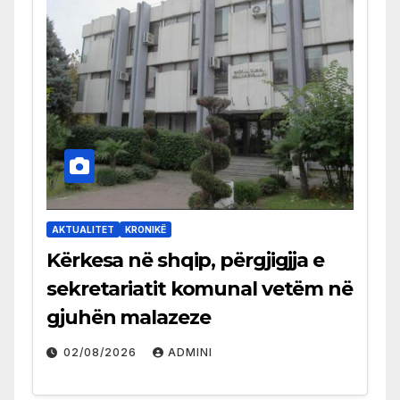
AKTUALITET
KRONIKË
Kërkesa në shqip, përgjigjja e
sekretariatit komunal vetëm në
gjuhën malazeze
02/08/2026
ADMINI