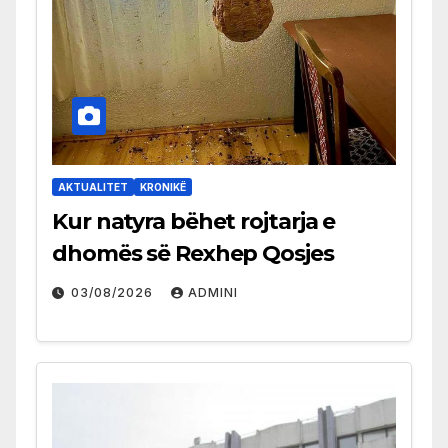
AKTUALITET
KRONIKË
Kur natyra bëhet rojtarja e
dhomës së Rexhep Qosjes
03/08/2026
ADMINI