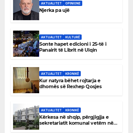
AKTUALITET
OPINIONE
Njerka pa ujë
AKTUALITET
KULTURË
Sonte hapet edicioni i 25-të i
Panairit të Librit në Ulqin
AKTUALITET
KRONIKË
Kur natyra bëhet rojtarja e
dhomës së Rexhep Qosjes
AKTUALITET
KRONIKË
Kërkesa në shqip, përgjigjja e
sekretariatit komunal vetëm në
gjuhën malazeze