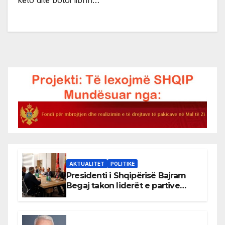
AKTUALITET
POLITIKË
Presidenti i Shqipërisë Bajram
Begaj takon liderët e partive
shqiptare në Ulqin