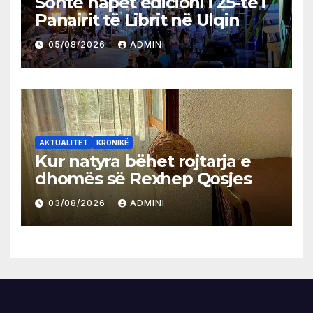
Sonte hapet edicioni i 25-të i
Panairit të Librit në Ulqin
05/08/2026
ADMINI
AKTUALITET
KRONIKË
Kur natyra bëhet rojtarja e
dhomës së Rexhep Qosjes
03/08/2026
ADMINI