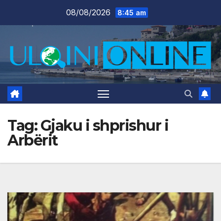
Skip
08/08/2026
8:45 am
to
content
Tag:
Gjaku i shprishur i
Arbërit