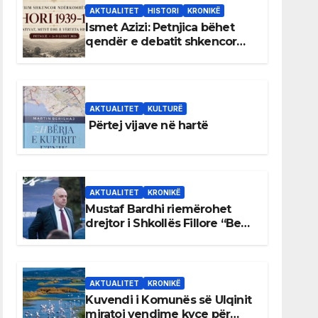
AKTUALITET
HISTORI
KRONIKË
Ismet Azizi: Petnjica bëhet
qendër e debatit shkencor
për Bihorin gjatë viteve 1939–
1948
AKTUALITET
KULTURË
Përtej vijave në hartë
AKTUALITET
KRONIKË
Mustaf Bardhi riemërohet
drejtor i Shkollës Fillore “Bedri
Elezaga”
AKTUALITET
KRONIKË
Kuvendi i Komunës së Ulqinit
miratoi vendime kyçe për