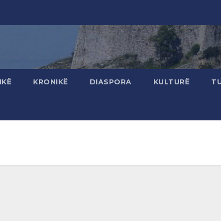
IKË
KRONIKË
DIASPORA
KULTURË
T