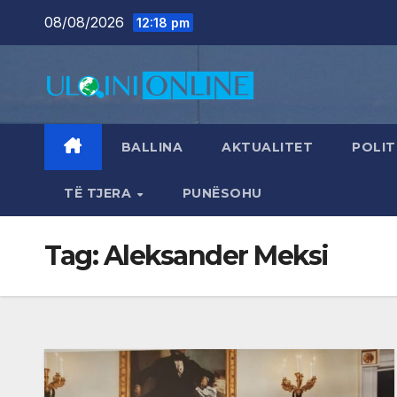
Skip
08/08/2026
12:18 pm
to
content
BALLINA
AKTUALITET
POLIT
TË TJERA
PUNËSOHU
Tag:
Aleksander Meksi