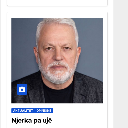
AKTUALITET
OPINIONE
Njerka pa ujë