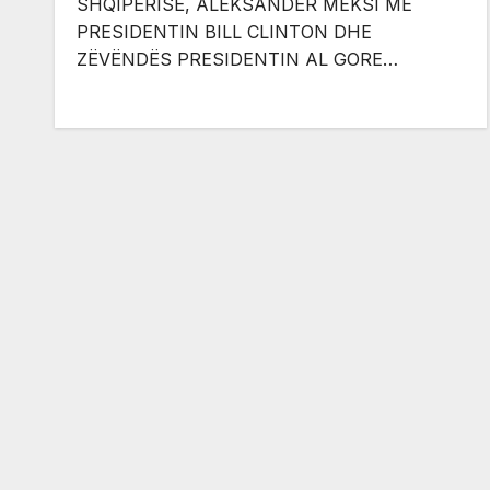
SHQIPËRISË, ALEKSANDËR MEKSI ME
PRESIDENTIN BILL CLINTON DHE
ZËVËNDËS PRESIDENTIN AL GORE…