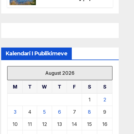
mbrojtjen e natyrës dhe
menaxhimin e qëndrueshëm
të burimeve më të çmuara
Kalendari I Publikimeve
August 2026
M
T
W
T
F
S
S
1
2
3
4
5
6
7
8
9
10
11
12
13
14
15
16