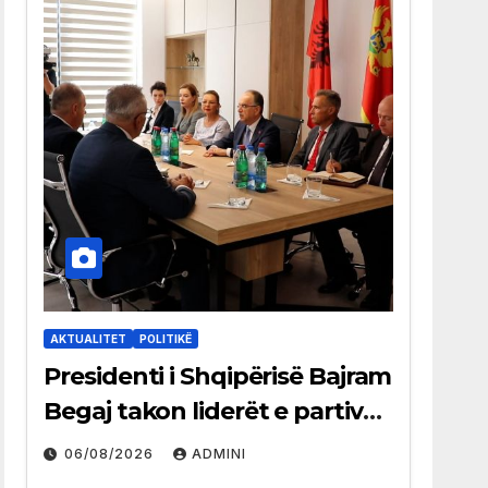
AKTUALITET
POLITIKË
Presidenti i Shqipërisë Bajram
Begaj takon liderët e partive
shqiptare në Ulqin
06/08/2026
ADMINI