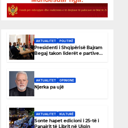
AKTUALITET
POLITIKË
Presidenti i Shqipërisë Bajram
Begaj takon liderët e partive
shqiptare në Ulqin
AKTUALITET
OPINIONE
Njerka pa ujë
AKTUALITET
KULTURË
Sonte hapet edicioni i 25-të i
Panairit të Librit në Ulqin