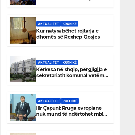
AKTUALITET
KRONIKË
Kur natyra bëhet rojtarja e
dhomës së Rexhep Qosjes
AKTUALITET
KRONIKË
Kërkesa në shqip, përgjigjja e
sekretariatit komunal vetëm
në gjuhën malazeze
AKTUALITET
POLITIKË
Ilir Çapuni: Rruga evropiane
nuk mund të ndërtohet mbi
ligje antikushtetuese