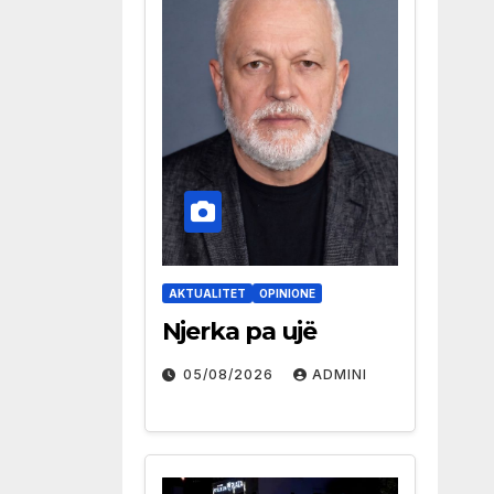
AKTUALITET
OPINIONE
Njerka pa ujë
05/08/2026
ADMINI