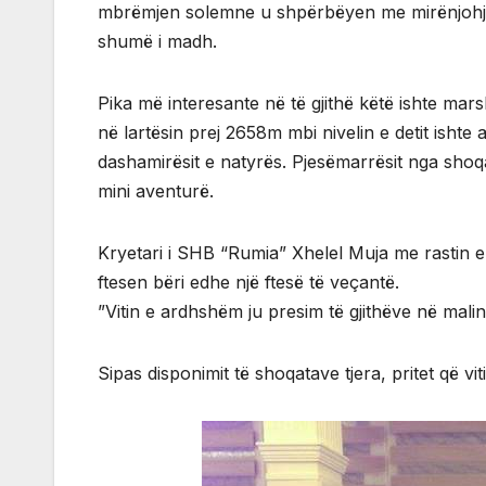
mbrëmjen solemne u shpërbëyen me mirënjohje 
shumë i madh.
Pika më interesante në të gjithë këtë ishte mar
në lartësin prej 2658m mbi nivelin e detit ishte 
dashamirësit e natyrës. Pjesëmarrësit nga shoq
mini aventurë.
Kryetari i SHB “Rumia” Xhelel Muja me rastin e 
ftesen bëri edhe një ftesë të veçantë.
”Vitin e ardhshëm ju presim të gjithëve në malin
Sipas disponimit të shoqatave tjera, pritet që 