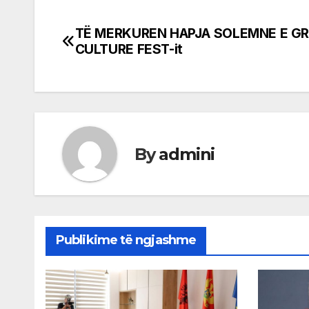
TË MERKUREN HAPJA SOLEMNE E G
Post
CULTURE FEST-it
navigation
By
admini
Publikime të ngjashme