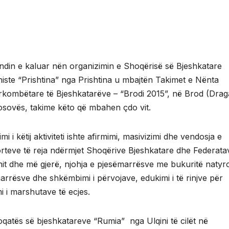
ndin e kaluar nën organizimin e Shoqërisë së Bjeshkatare
niste “Prishtina” nga Prishtina u mbajtën Takimet e Nënta
kombëtare të Bjeshkatarëve – “Brodi 2015”, në Brod (Drag
osovës, takime këto që mbahen çdo vit.
imi i këtij aktiviteti ishte afirmimi, masivizimi dhe vendosja e
rteve të reja ndërmjet Shoqërive Bjeshkatare dhe Federata
nit dhe më gjerë, njohja e pjesëmarrësve me bukuritë natyr
arrësve dhe shkëmbimi i përvojave, edukimi i të rinjve për
mi i marshutave të ecjes.
qatës së bjeshkatareve “Rumia” nga Ulqini të cilët në