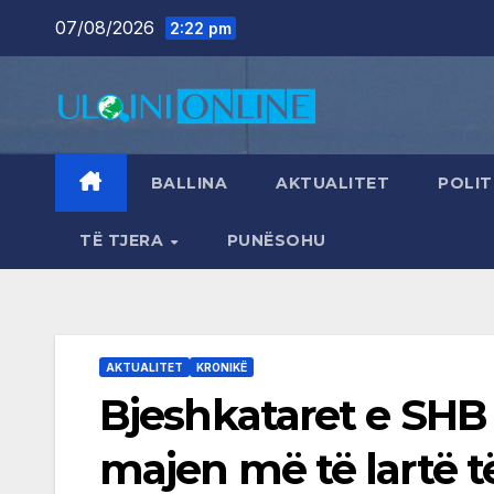
Skip
07/08/2026
2:22 pm
to
content
BALLINA
AKTUALITET
POLIT
TË TJERA
PUNËSOHU
AKTUALITET
KRONIKË
Bjeshkataret e SHB
majen më të lartë t