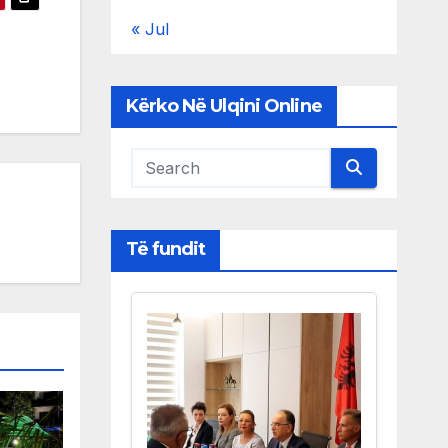
« Jul
Kërko Në Ulqini Online
Të fundit