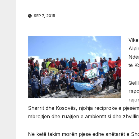
SEP 7, 2015
Vike
Alpi
Ndër
të K
Qëlll
rapo
rajo
Sharrit dhe Kosovës, njohja reciproke e pjesëm
mbrojtjen dhe ruajtjen e ambientit si dhe zhvilli
Në këtë takim morën pjesë edhe anëtarët e Sho