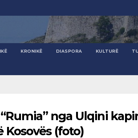
IKË
KRONIKË
DIASPORA
KULTURË
T
 “Rumia” nga Ulqini kapi
ë Kosovës (foto)