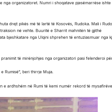
nga organizatoret. Numri i shoqatave pjesëmarrëse ishte
shuta drejt pikës më të lartë të Kosovës, Rudoka. Mali i Rud
atraksion në vehte. Buuritë e Sharrit mahnitën të gjithë
ata bjeshkatare nga Ulqini shprehen të entuziasmuar nga k
pranimit të mirënjohjes nga organizatori pasi felenderoi pë
 e Rumisë”, beri thirrje Muja.
vitin e ardhshëm në Rumi të kemi numër rekord të mysafirëve