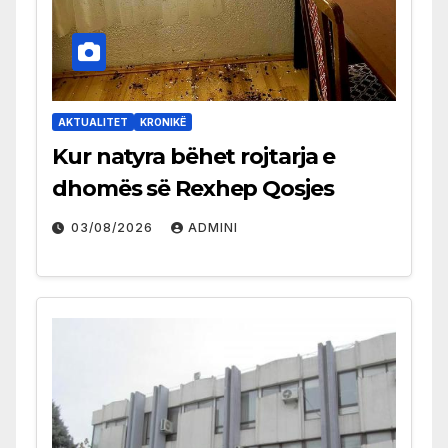
AKTUALITET
KRONIKË
Kur natyra bëhet rojtarja e
dhomës së Rexhep Qosjes
03/08/2026
ADMINI