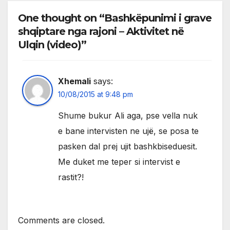
One thought on “Bashkëpunimi i grave
shqiptare nga rajoni – Aktivitet në
Ulqin (video)”
Xhemali
says:
10/08/2015 at 9:48 pm
Shume bukur Ali aga, pse vella nuk
e bane intervisten ne ujë, se posa te
pasken dal prej ujit bashkbiseduesit.
Me duket me teper si intervist e
rastit?!
Comments are closed.