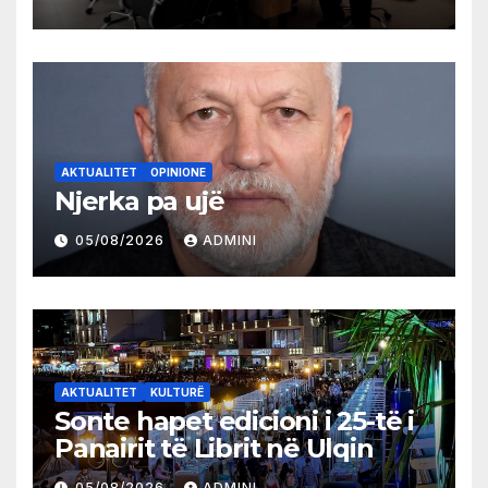
AKTUALITET
OPINIONE
Njerka pa ujë
05/08/2026
ADMINI
AKTUALITET
KULTURË
Sonte hapet edicioni i 25-të i
Panairit të Librit në Ulqin
05/08/2026
ADMINI