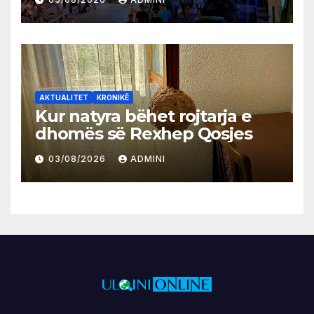
AKTUALITET
KRONIKË
Kur natyra bëhet rojtarja e
dhomës së Rexhep Qosjes
03/08/2026
ADMINI