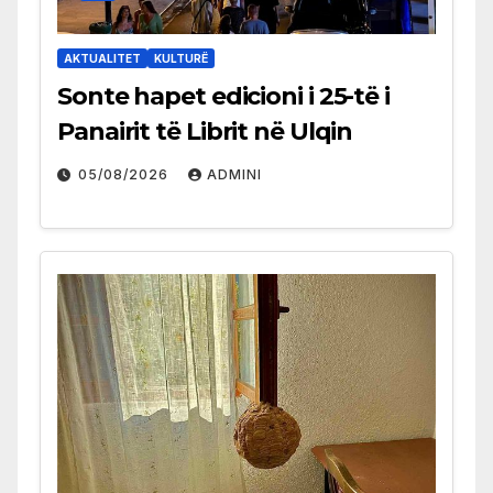
AKTUALITET
KULTURË
Sonte hapet edicioni i 25-të i
Panairit të Librit në Ulqin
05/08/2026
ADMINI