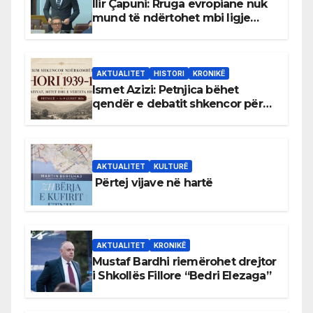
Ilir Çapuni: Rruga evropiane nuk
mund të ndërtohet mbi ligje
antikushtetuese
AKTUALITET
HISTORI
KRONIKË
Ismet Azizi: Petnjica bëhet
qendër e debatit shkencor për
Bihorin gjatë viteve 1939–1948
AKTUALITET
KULTURË
Përtej vijave në hartë
AKTUALITET
KRONIKË
Mustaf Bardhi riemërohet drejtor
i Shkollës Fillore “Bedri Elezaga”