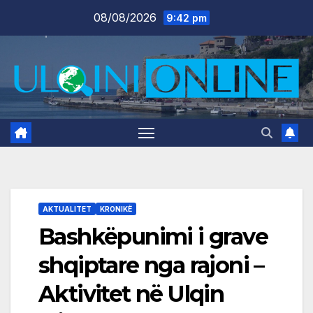
Skip
08/08/2026
9:42 pm
to
content
AKTUALITET
KRONIKË
Bashkëpunimi i grave
shqiptare nga rajoni –
Aktivitet në Ulqin