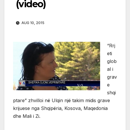
(video)
AUG 10, 2015
“Rrj
eti
glob
al i
grav
e
shqi
ptare” zhvilloi në Ulqin një takim midis grave
krijuese nga Shqipëria, Kosova, Maqedonia
dhe Mali i Zi.