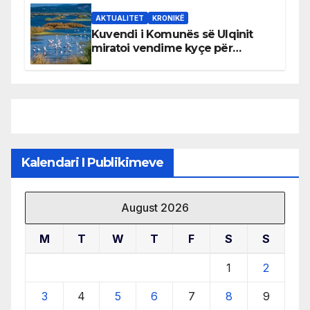
AKTUALITET
KRONIKË
Kuvendi i Komunës së Ulqinit
miratoi vendime kyçe për
mbrojtjen e natyrës dhe
menaxhimin e qëndrueshëm të
burimeve më të çmuara
Kalendari I Publikimeve
August 2026
M
T
W
T
F
S
S
1
2
3
4
5
6
7
8
9