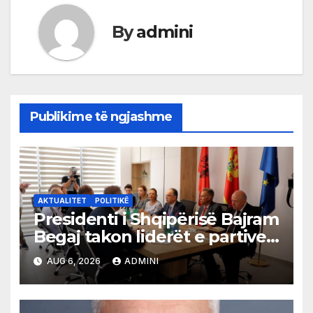
By
admini
Publikime të ngjashme
AKTUALITET
POLITIKË
Presidenti i Shqipërisë Bajram
Begaj takon liderët e partive
shqiptare në Ulqin
AUG 6, 2026
ADMINI