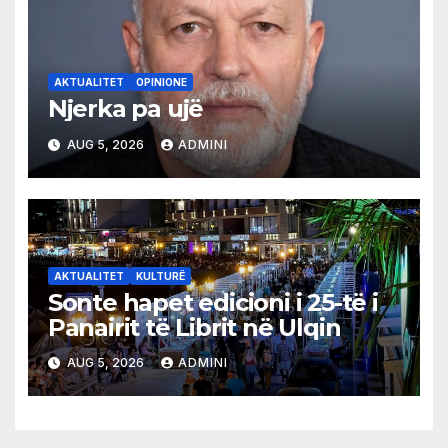
AKTUALITET
OPINIONE
Njerka pa ujë
AUG 5, 2026
ADMINI
AKTUALITET
KULTURË
Sonte hapet edicioni i 25-të i
Panairit të Librit në Ulqin
AUG 5, 2026
ADMINI