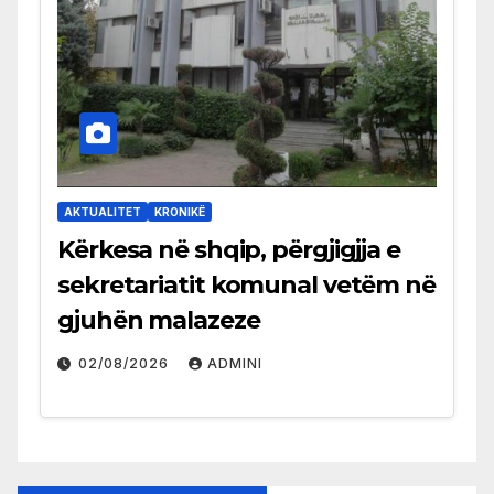
AKTUALITET
KRONIKË
Kërkesa në shqip, përgjigjja e
sekretariatit komunal vetëm në
gjuhën malazeze
02/08/2026
ADMINI