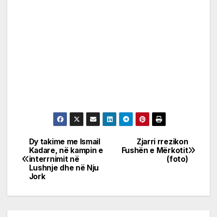
Dy takime me Ismail
Zjarri rrezikon
Post
Kadare, në kampin e
Fushën e Mërkotit
interrnimit në
(foto)
navigation
Lushnje dhe në Nju
Jork