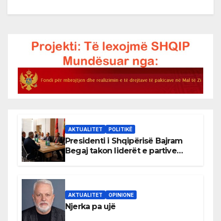
AKTUALITET
POLITIKË
Presidenti i Shqipërisë Bajram
Begaj takon liderët e partive
shqiptare në Ulqin
AKTUALITET
OPINIONE
Njerka pa ujë