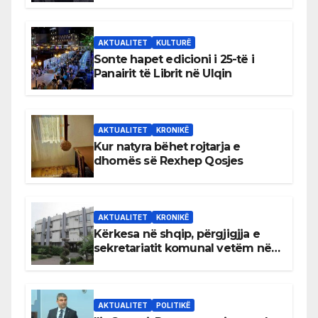
AKTUALITET
KULTURË
Sonte hapet edicioni i 25-të i
Panairit të Librit në Ulqin
AKTUALITET
KRONIKË
Kur natyra bëhet rojtarja e
dhomës së Rexhep Qosjes
AKTUALITET
KRONIKË
Kërkesa në shqip, përgjigjja e
sekretariatit komunal vetëm në
gjuhën malazeze
AKTUALITET
POLITIKË