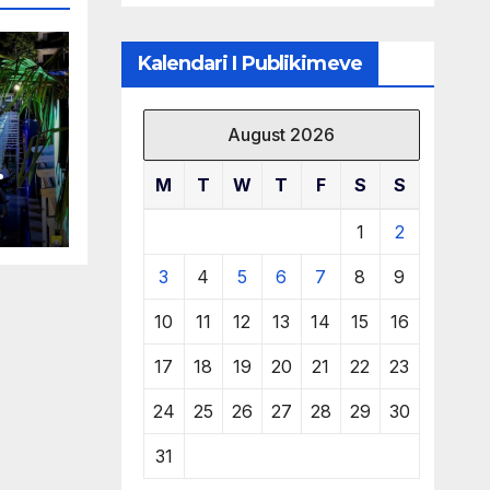
të burimeve më
të çmuara
Kalendari I Publikimeve
August 2026
M
T
W
T
F
S
S
 në
1
2
3
4
5
6
7
8
9
10
11
12
13
14
15
16
17
18
19
20
21
22
23
24
25
26
27
28
29
30
31