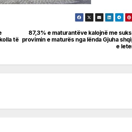
e
87,3% e maturantëve kalojnë me suk
olla të
provimin e maturës nga lënda Gjuha shq
e lete