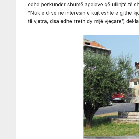
edhe përkundër shumë apeleve që ullinjtë të s
”Nuk e di se në interesin e kujt është e gjithë k
të vjetra, disa edhe rreth dy mijë vjeçare”, dek