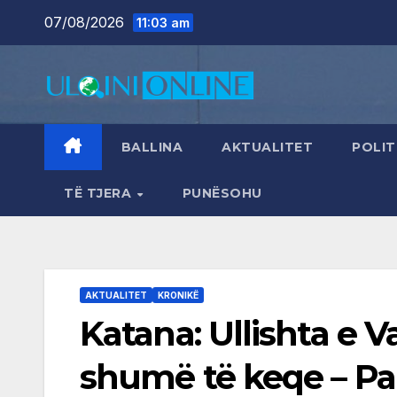
Skip
07/08/2026
11:03 am
to
content
BALLINA
AKTUALITET
POLIT
TË TJERA
PUNËSOHU
AKTUALITET
KRONIKË
Katana: Ullishta e V
shumë të keqe – Pa 