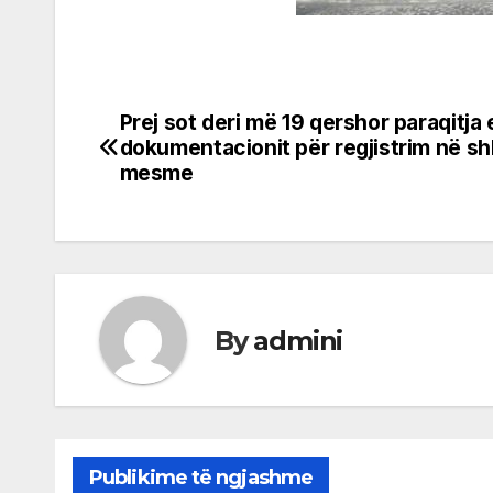
Prej sot deri më 19 qershor paraqitja 
Post
dokumentacionit për regjistrim në shk
navigation
mesme
By
admini
Publikime të ngjashme