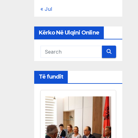
« Jul
Kërko Në Ulqini Online
Të fundit