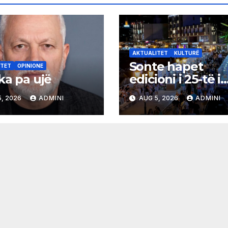
AKTUALITET
KULTURË
Sonte hapet
ITET
OPINIONE
ka pa ujë
edicioni i 25-të i
Panairit të Librit
, 2026
ADMINI
AUG 5, 2026
ADMINI
Ulqin