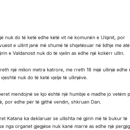
një nuk do të ketë edhe këtë vit në komunën e Ulqinit, por
ivuesit e ullirit janë më shumë të shqetësuar në lidhje me atë
jirin e Valdanosit nuk do të vjelin as edhe një kokërr ulliri.
reth një milion metra katrore, me rreth 18 mijë ullinjë edhe
 vjeshtë nuk do të ketë vjelje të ullinjëve.
eret mendojnë se kjo është një humbje e madhe jo vetëm 
ë, por edhe për të gjithë vendin, shkruan Dan.
kret Katana ka deklaruar se ullishta në gjirin më të bukur të
e nga organet gjegjëse nuk kanë marrë as edhe një pergjig