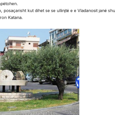
hpëtohen.
jo, posaçarisht kut dihet se se ullinjtë e e Vladanosit janë s
laron Katana.