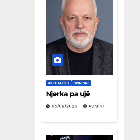
AKTUALITET
OPINIONE
Njerka pa ujë
05/08/2026
ADMINI