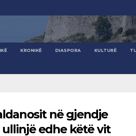
IKË
KRONIKË
DIASPORA
KULTURË
T
aldanosit në gjendje
ullinjë edhe këtë vit