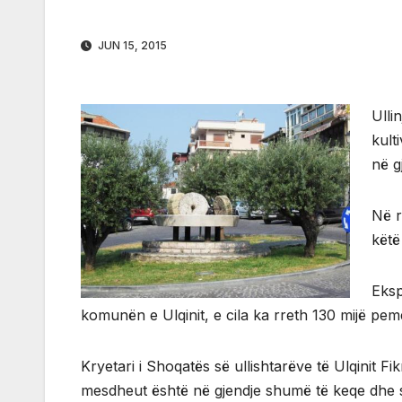
JUN 15, 2015
Ulli
kult
në g
Në r
këtë
Eksp
komunën e Ulqinit, e cila ka rreth 130 mijë pem
Kryetari i Shoqatës së ullishtarëve të Ulqinit Fi
mesdheut është në gjendje shumë të keqe dhe s