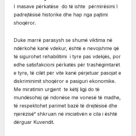
I masave përkatëse do të ishte përmirësimi I
padrejtësisë historike dhe hap nga pajtimi
shoqëror.
Duke marrë parasysh se shumë viktima në
ndërkohë kanë vdekur, është e nevojshme që
të sigurohet rehabilitimi i tyre pas vdekjës, por
edhe satisfakcioni përkatës për trashëgimtarët
e tyre, të cilët për vite kanë përjetuar pasojat e
diskriminimit shoqëror e pasiguri ekonomike.
Me miratimin urgjent te këtij ligji do të
mundësohej që ndonëse me vonesë të madhe,
të respektohet parimet bazë të drejtësisë dhe
njerëzisë“ shkruan në iniciativën e cila i është
dërguar Kuvendit.