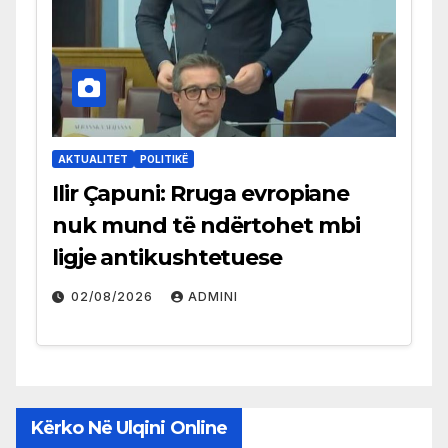
AKTUALITET
POLITIKË
Ilir Çapuni: Rruga evropiane
nuk mund të ndërtohet mbi
ligje antikushtetuese
02/08/2026
ADMINI
Kërko Në Ulqini Online