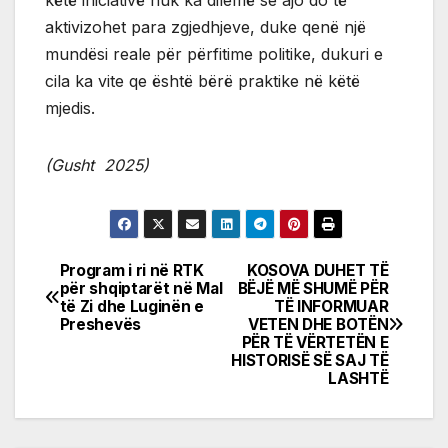
aktivizohet para zgjedhjeve, duke qenë një
mundësi reale për përfitime politike, dukuri e
cila ka vite qe është bërë praktike në këtë
mjedis.
(Gusht 2025)
Program i ri në RTK
KOSOVA DUHET TË
Post
për shqiptarët në Mal
BËJË MË SHUMË PËR
të Zi dhe Luginën e
TË INFORMUAR
navigation
Preshevës
VETEN DHE BOTËN
PËR TË VËRTETËN E
HISTORISË SË SAJ TË
LASHTË