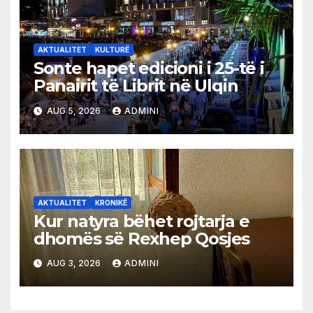
AKTUALITET
KULTURË
Sonte hapet edicioni i 25-të i
Panairit të Librit në Ulqin
AUG 5, 2026
ADMINI
AKTUALITET
KRONIKË
Kur natyra bëhet rojtarja e
dhomës së Rexhep Qosjes
AUG 3, 2026
ADMINI