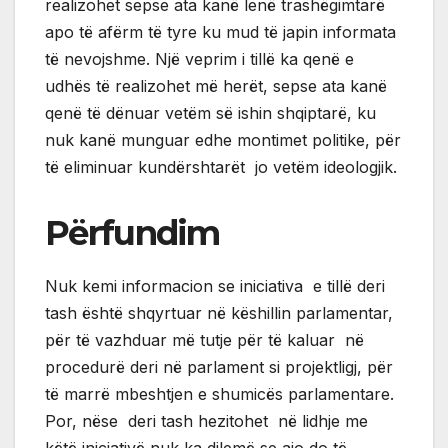
realizohet sepse ata kanë lenë trashëgimtarë
apo të afërm të tyre ku mud të japin informata
të nevojshme. Një veprim i tillë ka qenë e
udhës të realizohet më herët, sepse ata kanë
qenë të dënuar vetëm së ishin shqiptarë, ku
nuk kanë munguar edhe montimet politike, për
të eliminuar kundërshtarët jo vetëm ideologjik.
Përfundim
Nuk kemi informacion se iniciativa e tillë deri
tash është shqyrtuar në këshillin parlamentar,
për të vazhduar më tutje për të kaluar në
procedurë deri në parlament si projektligj, për
të marrë mbeshtjen e shumicës parlamentare.
Por, nëse deri tash hezitohet në lidhje me
këtë iniciativë nuk ka dilemë se ajo do të