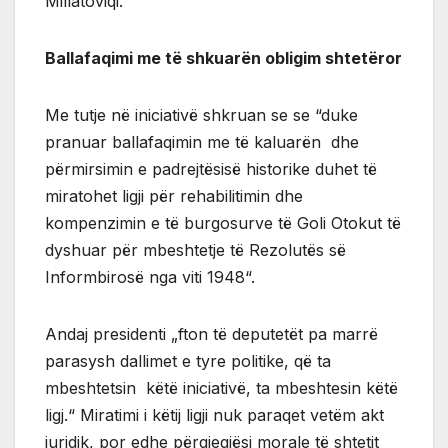
Millatoviqi.
Ballafaqimi me të shkuarën obligim shtetëror
Me tutje në iniciativë shkruan se se “duke
pranuar ballafaqimin me të kaluarën dhe
përmirsimin e padrejtësisë historike duhet të
miratohet ligji për rehabilitimin dhe
kompenzimin e të burgosurve të Goli Otokut të
dyshuar për mbeshtetje të Rezolutës së
Informbirosë nga viti 1948“.
Andaj presidenti „fton të deputetët pa marrë
parasysh dallimet e tyre politike, që ta
mbeshtetsin këtë iniciativë, ta mbeshtesin këtë
ligj.“ Miratimi i këtij ligji nuk paraqet vetëm akt
juridik, por edhe përgjegjësi morale të shtetit