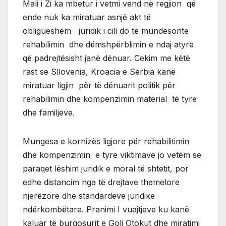
Mali i Zi ka mbetur i vetmi vend në regjion që
ende nuk ka miratuar asnjë akt të
obligueshëm juridik i cili do të mundësonte
rehabilimin dhe dëmshpërblimin e ndaj atyre
që padrejtësisht janë dënuar. Cekim me këtë
rast se Sllovenia, Kroacia e Serbia kanë
miratuar ligjin për të dënuarit politik për
rehabilimin dhe kompenzimin material të tyre
dhe familjeve.
Mungesa e kornizës ligjore për rehabilitimin
dhe kompenzimin e tyre viktimave jo vetëm se
paraqet lëshim juridik e moral të shtetit, por
edhe distancim nga të drejtave themelore
njerëzore dhe standardëve juridike
ndërkombëtare. Pranimi I vuajtjeve ku kanë
kaluar të burgosurit e Goli Otokut dhe miratimi