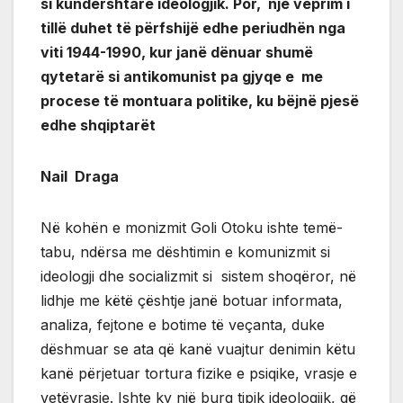
si kundërshtarë ideologjik. Por, një veprim i
tillë duhet të përfshijë edhe periudhën nga
viti 1944-1990, kur janë dënuar shumë
qytetarë si antikomunist pa gjyqe e me
procese të montuara politike, ku bëjnë pjesë
edhe shqiptarët
Nail Draga
Në kohën e monizmit Goli Otoku ishte temë-
tabu, ndërsa me dështimin e komunizmit si
ideologji dhe socializmit si sistem shoqëror, në
lidhje me këtë çështje janë botuar informata,
analiza, fejtone e botime të veçanta, duke
dëshmuar se ata që kanë vuajtur denimin këtu
kanë përjetuar tortura fizike e psiqike, vrasje e
vetëvrasje. Ishte ky një burg tipik ideologjik, që