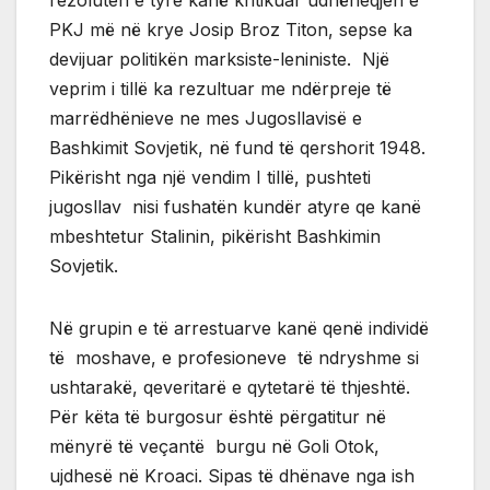
PKJ më në krye Josip Broz Titon, sepse ka
devijuar politikën marksiste-leniniste. Një
veprim i tillë ka rezultuar me ndërpreje të
marrëdhënieve ne mes Jugosllavisë e
Bashkimit Sovjetik, në fund të qershorit 1948.
Pikërisht nga një vendim I tillë, pushteti
jugosllav nisi fushatën kundër atyre qe kanë
mbeshtetur Stalinin, pikërisht Bashkimin
Sovjetik.
Në grupin e të arrestuarve kanë qenë individë
të moshave, e profesioneve të ndryshme si
ushtarakë, qeveritarë e qytetarë të thjeshtë.
Për këta të burgosur është përgatitur në
mënyrë të veçantë burgu në Goli Otok,
ujdhesë në Kroaci. Sipas të dhënave nga ish