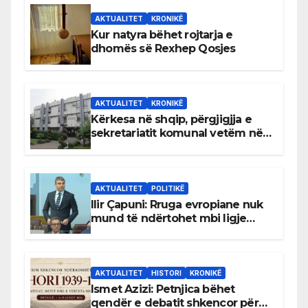
AKTUALITET
KRONIKË
Kur natyra bëhet rojtarja e
dhomës së Rexhep Qosjes
AKTUALITET
KRONIKË
Kërkesa në shqip, përgjigjja e
sekretariatit komunal vetëm në
gjuhën malazeze
AKTUALITET
POLITIKË
Ilir Çapuni: Rruga evropiane nuk
mund të ndërtohet mbi ligje
antikushtetuese
AKTUALITET
HISTORI
KRONIKË
Ismet Azizi: Petnjica bëhet
qendër e debatit shkencor për