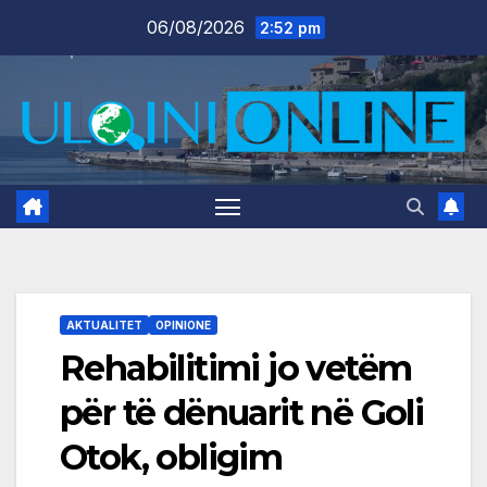
Skip
06/08/2026
2:52 pm
to
content
AKTUALITET
OPINIONE
Rehabilitimi jo vetëm
për të dënuarit në Goli
Otok, obligim