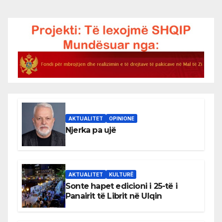
AKTUALITET
OPINIONE
Njerka pa ujë
AKTUALITET
KULTURË
Sonte hapet edicioni i 25-të i
Panairit të Librit në Ulqin