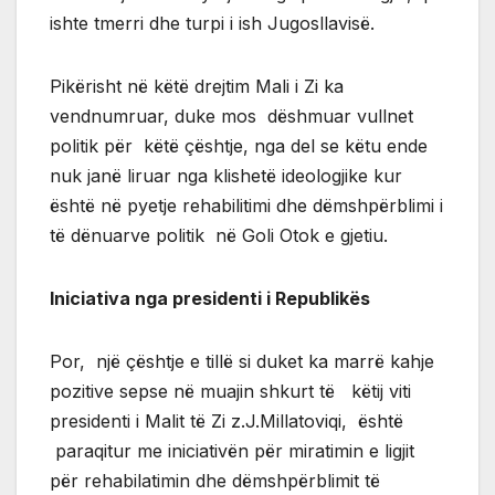
ishte tmerri dhe turpi i ish Jugosllavisë.
Pikërisht në këtë drejtim Mali i Zi ka
vendnumruar, duke mos dëshmuar vullnet
politik për këtë çështje, nga del se këtu ende
nuk janë liruar nga klishetë ideologjike kur
është në pyetje rehabilitimi dhe dëmshpërblimi i
të dënuarve politik në Goli Otok e gjetiu.
Iniciativa nga presidenti i Republikës
Por, një çështje e tillë si duket ka marrë kahje
pozitive sepse në muajin shkurt të këtij viti
presidenti i Malit të Zi z.J.Millatoviqi, është
paraqitur me iniciativën për miratimin e ligjit
për rehabilatimin dhe dëmshpërblimit të