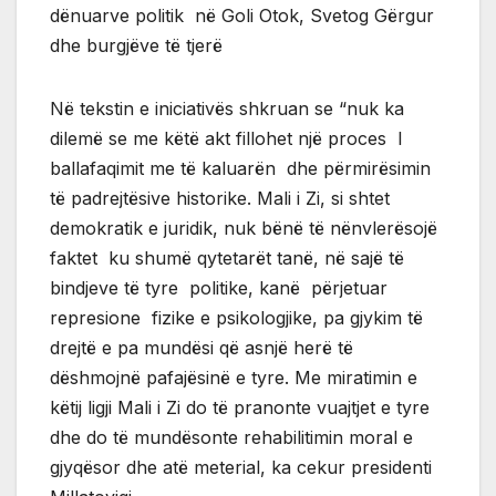
dënuarve politik në Goli Otok, Svetog Gërgur
dhe burgjëve të tjerë
Në tekstin e iniciativës shkruan se “nuk ka
dilemë se me këtë akt fillohet një proces I
ballafaqimit me të kaluarën dhe përmirësimin
të padrejtësive historike. Mali i Zi, si shtet
demokratik e juridik, nuk bënë të nënvlerësojë
faktet ku shumë qytetarët tanë, në sajë të
bindjeve të tyre politike, kanë përjetuar
represione fizike e psikologjike, pa gjykim të
drejtë e pa mundësi që asnjë herë të
dëshmojnë pafajësinë e tyre. Me miratimin e
këtij ligji Mali i Zi do të pranonte vuajtjet e tyre
dhe do të mundësonte rehabilitimin moral e
gjyqësor dhe atë meterial, ka cekur presidenti