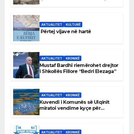
Bihorin gjatë viteve 1939–1948
AKTUALITET
KULTURË
Përtej vijave në hartë
AKTUALITET
KRONIKË
Mustaf Bardhi riemërohet drejtor
i Shkollës Fillore “Bedri Elezaga”
AKTUALITET
KRONIKË
Kuvendi i Komunës së Ulqinit
miratoi vendime kyçe për
mbrojtjen e natyrës dhe
menaxhimin e qëndrueshëm të
burimeve më të çmuara
AKTUALITET
KRONIKË