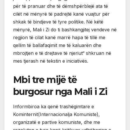
për të pranuar dhe të dëmshpërblejë ata të
cilët në mënyrë të padrejtë kanë vuajtur për
shkak të bindjeve të tyre politike. Në këtë
mënyrë, Mali i Zi do ti bashkangjitej vendeve në
regjion të cilat kanë marrë hapa të tillë me
qellim të ballafaqimit me të kaluarën dhe
mbrojtjen e të drejtave të njeriut“ shkruan në
mes tjerash në tekstin e iniciativës.
Mbi tre mijë të
burgosur nga Mali i Zi
Informbiroa ka qenë trashëgimtare e
Kominternit(Internacionalja Komuniste),
organizatë e partive komuniste, dhe me
rezoluten e tyre kanë kritikuar udhëheqjen e