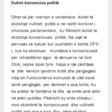
Duhet konsenzus politik
Dihet së për marrjen e vendimeve duhet të
ekzistojë vullneti politik e në rastin konkret i
shumicës parlamentare, ku fillimisht duhet te
ekzistojë konzensuesi politik. Në sajë të
përvojës së kaluar kur pushtetin e kishte DPS-
i, nuk ka ekzistuar mundësia e konsenzuesit
për rehabilitimin ligjor të dënuarve në Goli
Otok, sepse sipas tyre hapja e një çështjeje
të tillë kërkon qendrim kritik dhe përgjegjësi
ndaj ish funkcionërve komunist të cilët kanë
qenë përgjegjës për dënimet e asaj kohe, ku
ka anëtar të familjeve të tilla që ende janë aktiv
në jetën publike. Pikërisht ky ishte shkaku i
mos ekzistimit të konsenzuesit dhe vullnetit
politik nga ana e tyre. Por, nëse ekziton