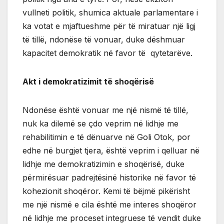
vullneti politik, shumica aktuale parlamentare i
ka votat e mjaftueshme për të miratuar një ligj
të tillë, ndonëse të vonuar, duke dëshmuar
kapacitet demokratik në favor të qytetarëve.
Akt i demokratizimit të shoqërisë
Ndonëse është vonuar me një nismë të tillë,
nuk ka dilemë se çdo veprim në lidhje me
rehabilitimin e të dënuarve në Goli Otok, por
edhe në burgjet tjera, është veprim i qelluar në
lidhje me demokratizimin e shoqërisë, duke
përmirësuar padrejtësinë historike në favor të
kohezionit shoqëror. Kemi të bëjmë pikërisht
me një nismë e cila është me interes shoqëror
në lidhje me proceset integruese të vendit duke