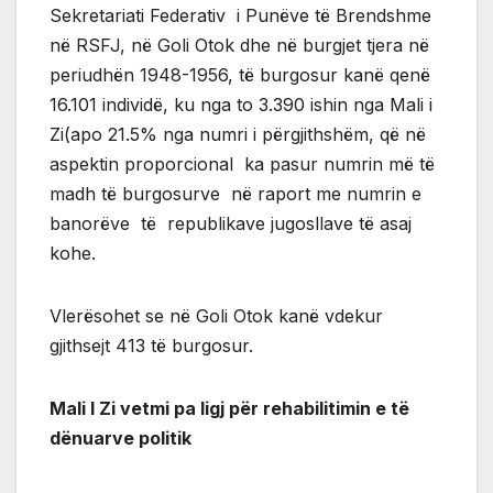
Sekretariati Federativ i Punëve të Brendshme
në RSFJ, në Goli Otok dhe në burgjet tjera në
periudhën 1948-1956, të burgosur kanë qenë
16.101 individë, ku nga to 3.390 ishin nga Mali i
Zi(apo 21.5% nga numri i përgjithshëm, që në
aspektin proporcional ka pasur numrin më të
madh të burgosurve në raport me numrin e
banorëve të republikave jugosllave të asaj
kohe.
Vlerësohet se në Goli Otok kanë vdekur
gjithsejt 413 të burgosur.
Mali I Zi vetmi pa ligj për rehabilitimin e të
dënuarve politik