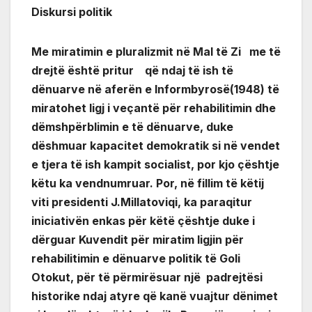
Diskursi politik
Me miratimin e pluralizmit në Mal të Zi me të
drejtë është pritur që ndaj të ish të
dënuarve në aferën e Informbyrosë(1948) të
miratohet ligj i veçantë për rehabilitimin dhe
dëmshpërblimin e të dënuarve, duke
dëshmuar kapacitet demokratik si në vendet
e tjera të ish kampit socialist, por kjo çështje
këtu ka vendnumruar. Por, në fillim të këtij
viti presidenti J.Millatoviqi, ka paraqitur
iniciativën enkas për këtë çështje duke i
dërguar Kuvendit për miratim ligjin për
rehabilitimin e dënuarve politik të Goli
Otokut, për të përmirësuar një padrejtësi
historike ndaj atyre që kanë vuajtur dënimet