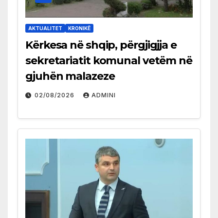
AKTUALITET
KRONIKË
Kërkesa në shqip, përgjigjja e
sekretariatit komunal vetëm në
gjuhën malazeze
02/08/2026
ADMINI