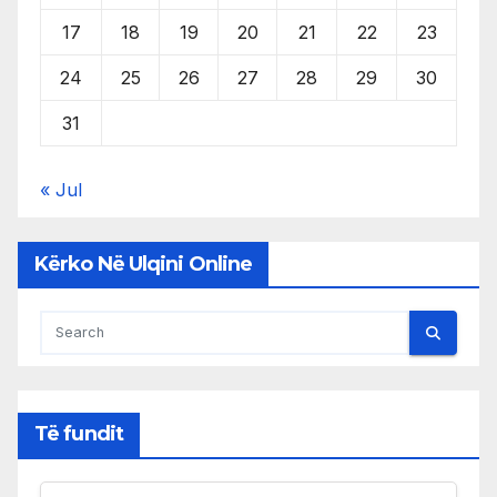
17
18
19
20
21
22
23
24
25
26
27
28
29
30
31
« Jul
Kërko Në Ulqini Online
Të fundit