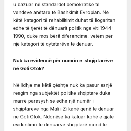
u bazuar në standardët demokratike të
vendeve anëtare të Bashkimit Evropian. Në
këtë kategori të rehabilitimit duhet të llogariten
edhe të tjerët të dënuarit politik nga viti 1944-
1990, duke mos bërë diferencime, vetëm për
një kategori të qytetarëve të dënuar.
Nuk ka evidencë për numrin e shqiptarëve
në Goli Otok?
Në lidhje me këtë çështje nuk ka pasur asnjë
reagim nga subjektët politike shqiptare duke
marrë parasysh se edhe një numër i
shqiptarëve nga Mali i Zi kanë qenë të dënuar
në Goli Otok. Ndonëse ka kaluar kohë e gjatë
evidentimi i të dënuarve shqiptarë mund të