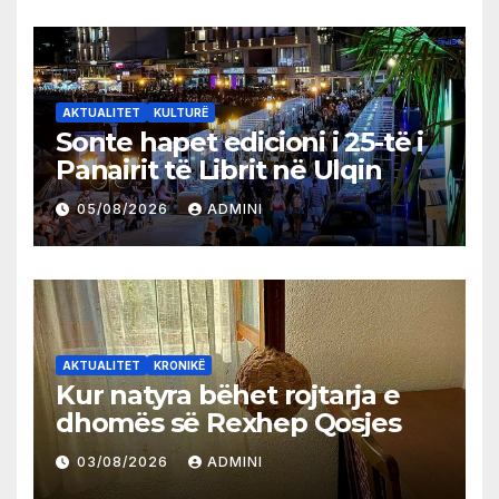
AKTUALITET
KULTURË
Sonte hapet edicioni i 25-të i
Panairit të Librit në Ulqin
05/08/2026
ADMINI
AKTUALITET
KRONIKË
Kur natyra bëhet rojtarja e
dhomës së Rexhep Qosjes
03/08/2026
ADMINI