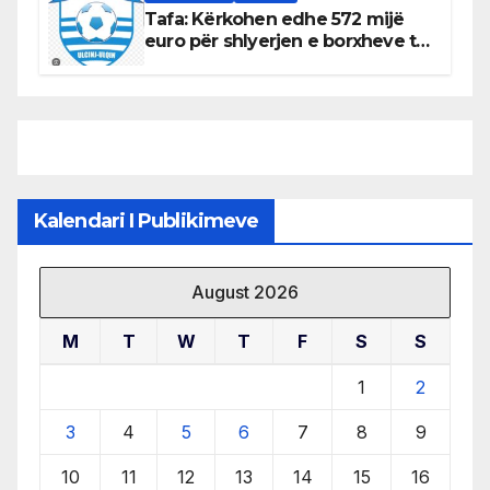
Tafa: Kërkohen edhe 572 mijë
euro për shlyerjen e borxheve të
KF Otrant – Salaj kërkoi sqarime
nga drejtuesit e klubit
Kalendari I Publikimeve
August 2026
M
T
W
T
F
S
S
1
2
3
4
5
6
7
8
9
10
11
12
13
14
15
16