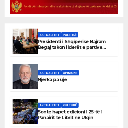
AKTUALITET
POLITIKË
Presidenti i Shqipërisë Bajram
Begaj takon liderët e partive
shqiptare në Ulqin
AKTUALITET
OPINIONE
Njerka pa ujë
AKTUALITET
KULTURË
Sonte hapet edicioni i 25-të i
Panairit të Librit në Ulqin