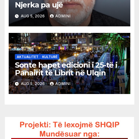
Njerka pa ujë
AUG 5, 2026
ADMINI
AKTUALITET
KULTURË
Sonte hapet edicioni i 25-të i
Panairit të Librit në Ulqin
AUG 5, 2026
ADMINI