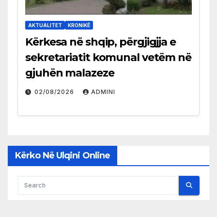
AKTUALITET
KRONIKË
Kërkesa në shqip, përgjigjja e
sekretariatit komunal vetëm në
gjuhën malazeze
02/08/2026
ADMINI
Kërko Në Ulqini Online