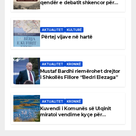
qendër e debatit shkencor për
Bihorin gjatë viteve 1939–1948
AKTUALITET
KULTURË
Përtej vijave në hartë
AKTUALITET
KRONIKË
Mustaf Bardhi riemërohet drejtor
i Shkollës Fillore “Bedri Elezaga”
AKTUALITET
KRONIKË
Kuvendi i Komunës së Ulqinit
miratoi vendime kyçe për
mbrojtjen e natyrës dhe
menaxhimin e qëndrueshëm të
burimeve më të çmuara