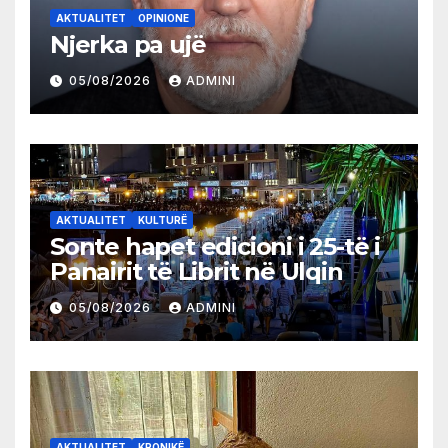
AKTUALITET
OPINIONE
Njerka pa ujë
05/08/2026
ADMINI
AKTUALITET
KULTURË
Sonte hapet edicioni i 25-të i
Panairit të Librit në Ulqin
05/08/2026
ADMINI
AKTUALITET
KRONIKË