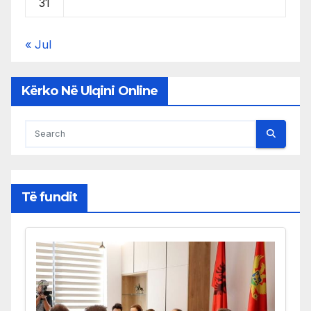
31
« Jul
Kërko Në Ulqini Online
Të fundit