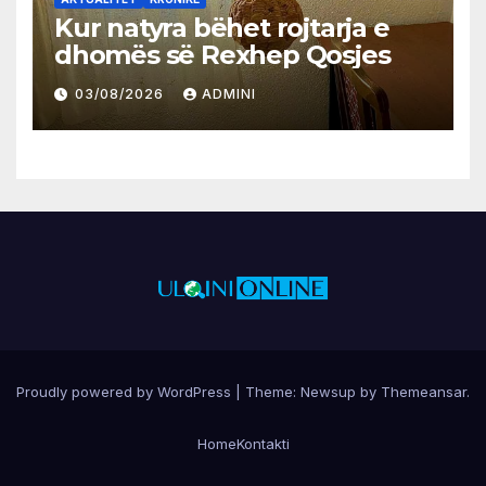
Kur natyra bëhet rojtarja e
dhomës së Rexhep Qosjes
03/08/2026
ADMINI
Proudly powered by WordPress
|
Theme:
Newsup
by
Themeansar
.
Home
Kontakti