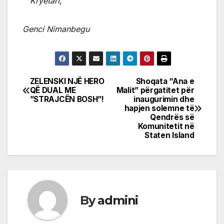
Kryetari
,
Genci Nimanbegu
ZELENSKI NJË HERO
Shoqata “Ana e
Post
QË DUAL ME
Malit” përgatitet për
”STRAJCËN BOSH”!
inaugurimin dhe
navigation
hapjen solemne të
Qendrës së
Komunitetit në
Staten Island
By
admini