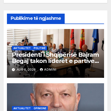
Publikime të ngjashme
AKTUALITET
POLITIKË
Presidenti i Shqipërisë Bajram
Begaj takon liderët e partive
shqiptare në Ulqin
AUG 6, 2026
ADMINI
AKTUALITET
OPINIONE