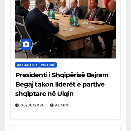
AKTUALITET
POLITIKË
Presidenti i Shqipërisë Bajram
Begaj takon liderët e partive
shqiptare në Ulqin
06/08/2026
ADMINI