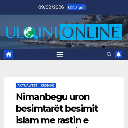
Skip
09/08/2026
6:47 pm
to
content
AKTUALITET
KRONIKË
Nimanbegu uron
besimtarët besimit
islam me rastin e