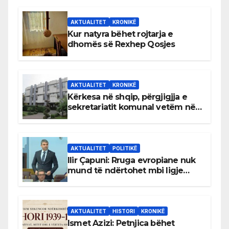
AKTUALITET
KRONIKË
Kur natyra bëhet rojtarja e
dhomës së Rexhep Qosjes
AKTUALITET
KRONIKË
Kërkesa në shqip, përgjigjja e
sekretariatit komunal vetëm në
gjuhën malazeze
AKTUALITET
POLITIKË
Ilir Çapuni: Rruga evropiane nuk
mund të ndërtohet mbi ligje
antikushtetuese
AKTUALITET
HISTORI
KRONIKË
Ismet Azizi: Petnjica bëhet