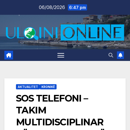
Skip
06/08/2026
6:47 pm
to
content
AKTUALITET
KRONIKË
SOS TELEFONI –
TAKIM
MULTIDISCIPLINAR