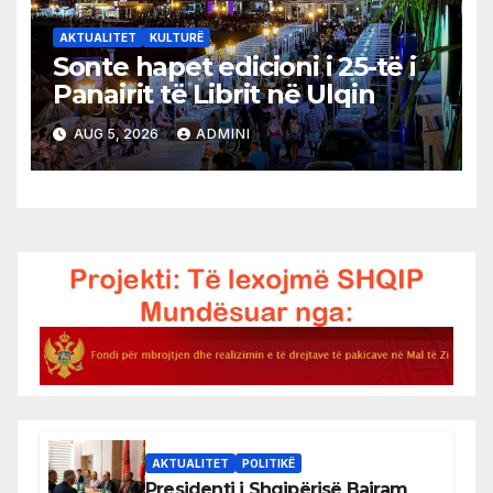
AKTUALITET
KULTURË
Sonte hapet edicioni i 25-të i
Panairit të Librit në Ulqin
AUG 5, 2026
ADMINI
AKTUALITET
POLITIKË
Presidenti i Shqipërisë Bajram