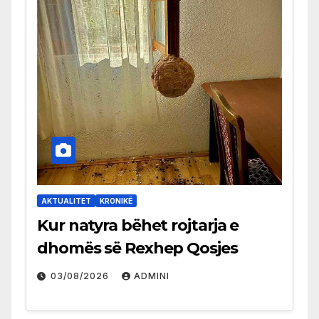
AKTUALITET
KRONIKË
Kur natyra bëhet rojtarja e
dhomës së Rexhep Qosjes
03/08/2026
ADMINI