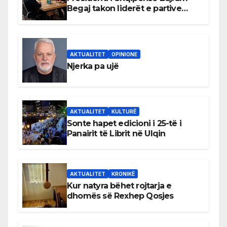
Begaj takon liderët e partive
shqiptare në Ulqin
AKTUALITET
OPINIONE
Njerka pa ujë
AKTUALITET
KULTURË
Sonte hapet edicioni i 25-të i
Panairit të Librit në Ulqin
AKTUALITET
KRONIKË
Kur natyra bëhet rojtarja e
dhomës së Rexhep Qosjes