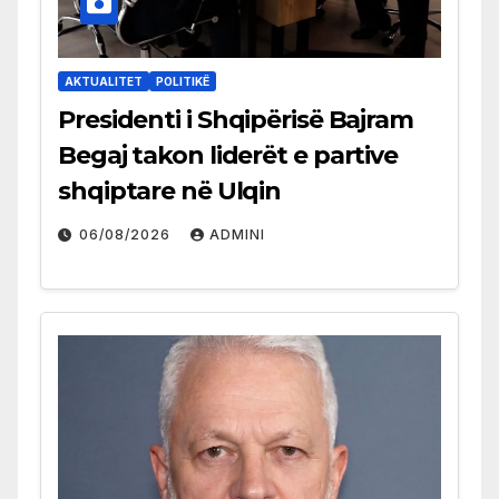
AKTUALITET
POLITIKË
Presidenti i Shqipërisë Bajram
Begaj takon liderët e partive
shqiptare në Ulqin
06/08/2026
ADMINI