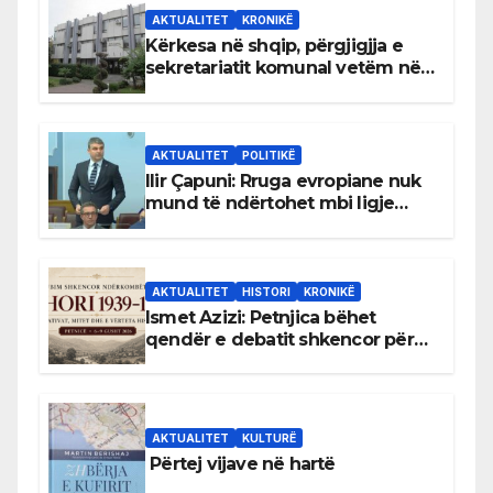
AKTUALITET
KRONIKË
Kërkesa në shqip, përgjigjja e
sekretariatit komunal vetëm në
gjuhën malazeze
AKTUALITET
POLITIKË
Ilir Çapuni: Rruga evropiane nuk
mund të ndërtohet mbi ligje
antikushtetuese
AKTUALITET
HISTORI
KRONIKË
Ismet Azizi: Petnjica bëhet
qendër e debatit shkencor për
Bihorin gjatë viteve 1939–1948
AKTUALITET
KULTURË
Përtej vijave në hartë