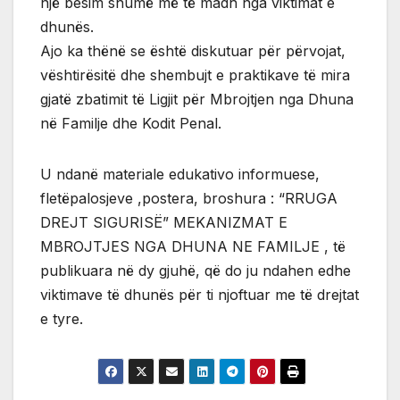
një besim shumë më të madh nga viktimat e
dhunës.
Ajo ka thënë se është diskutuar për përvojat,
vështirësitë dhe shembujt e praktikave të mira
gjatë zbatimit të Ligjit për Mbrojtjen nga Dhuna
në Familje dhe Kodit Penal.
U ndanë materiale edukativo informuese,
fletëpalosjeve ,postera, broshura : “RRUGA
DREJT SIGURISË” MEKANIZMAT E
MBROJTJES NGA DHUNA NE FAMILJE , të
publikuara në dy gjuhë, që do ju ndahen edhe
viktimave të dhunës për ti njoftuar me të drejtat
e tyre.