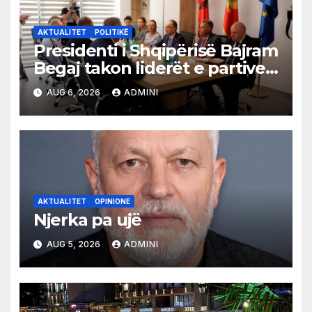
AKTUALITET
POLITIKË
Presidenti i Shqipërisë Bajram
Begaj takon liderët e partive
shqiptare në Ulqin
AUG 6, 2026
ADMINI
AKTUALITET
OPINIONE
Njerka pa ujë
AUG 5, 2026
ADMINI