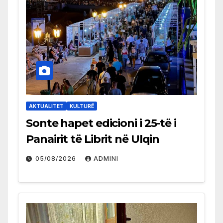
AKTUALITET
KULTURË
Sonte hapet edicioni i 25-të i
Panairit të Librit në Ulqin
05/08/2026
ADMINI