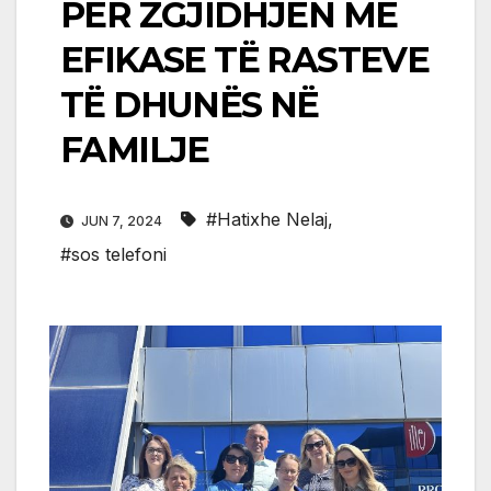
PËR ZGJIDHJEN MË
EFIKASE TË RASTEVE
TË DHUNËS NË
FAMILJE
#Hatixhe Nelaj
,
JUN 7, 2024
#sos telefoni