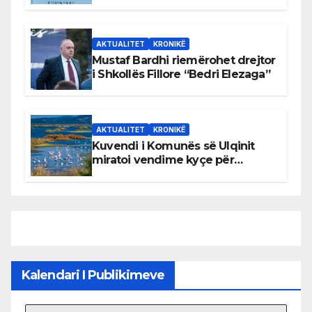
AKTUALITET
KRONIKË
Mustaf Bardhi riemërohet drejtor
i Shkollës Fillore “Bedri Elezaga”
AKTUALITET
KRONIKË
Kuvendi i Komunës së Ulqinit
miratoi vendime kyçe për
mbrojtjen e natyrës dhe
menaxhimin e qëndrueshëm të
burimeve më të çmuara
Kalendari I Publikimeve