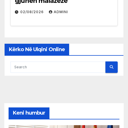
gjuhën malazeze
02/08/2026
ADMINI
Kërko Në Ulqini Online
Keni humbur