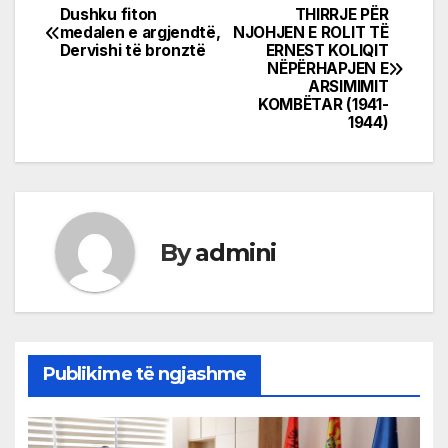
Dushku fiton
THIRRJE PËR
Post
medalen e argjendtë,
NJOHJEN E ROLIT TË
Dervishi të bronztë
ERNEST KOLIQIT
navigation
NËPËRHAPJEN E
ARSIMIMIT
KOMBËTAR (1941-
1944)
By
admini
Publikime të ngjashme