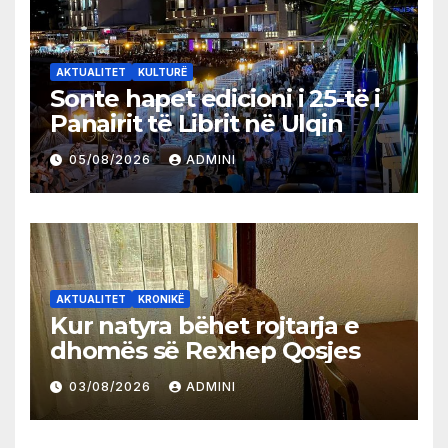
AKTUALITET
KULTURË
Sonte hapet edicioni i 25-të i
Panairit të Librit në Ulqin
05/08/2026
ADMINI
AKTUALITET
KRONIKË
Kur natyra bëhet rojtarja e
dhomës së Rexhep Qosjes
03/08/2026
ADMINI