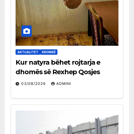
AKTUALITET
KRONIKË
Kur natyra bëhet rojtarja e
dhomës së Rexhep Qosjes
03/08/2026
ADMINI