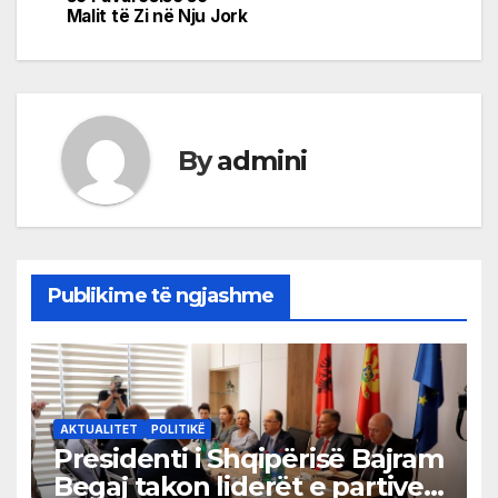
Malit të Zi në Nju Jork
By
admini
Publikime të ngjashme
AKTUALITET
POLITIKË
Presidenti i Shqipërisë Bajram
Begaj takon liderët e partive