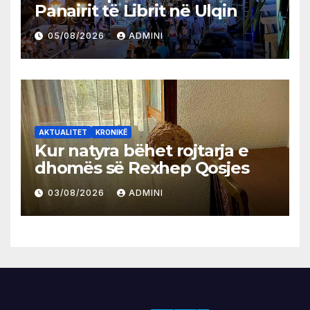
Panairit të Librit në Ulqin
05/08/2026
ADMINI
AKTUALITET
KRONIKË
Kur natyra bëhet rojtarja e
dhomës së Rexhep Qosjes
03/08/2026
ADMINI