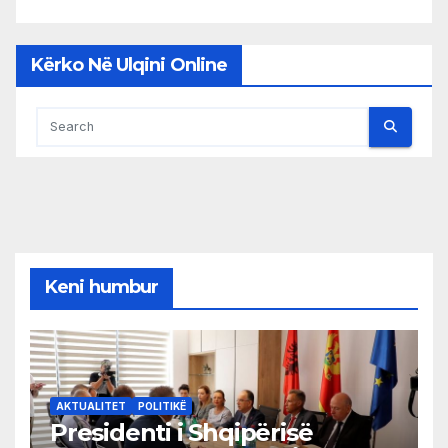
Kërko Në Ulqini Online
Keni humbur
AKTUALITET
POLITIKË
Presidenti i Shqipërisë