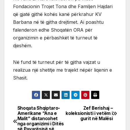
Fondacionin Trojet Tona dhe Familjen Hajdari
që gjatë gjithë kohës kanë përkrahur KV
Barbana në të gjitha drejtimet. Ai poashtu
falenderon edhe Shoqatën ORA për
organizimin e përbashkët të turneut të
djeshëm.
Në fund të turneut për të gjitha vajzat u
realizua një shetitje me trajekt nëpër liqenin e
Shasit.
Shoqata Shqiptaro-
Zef Berishaj –
Post
Amerikane “Ana e
koleksionisti i vetëm i
Malit” distancohet
gurit në Malësi
navigation
nga organizimi i Ditës
së Pavarësisë së