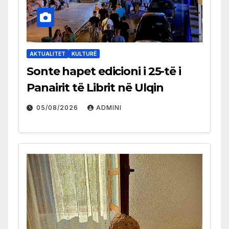
AKTUALITET
KULTURË
Sonte hapet edicioni i 25-të i
Panairit të Librit në Ulqin
05/08/2026
ADMINI