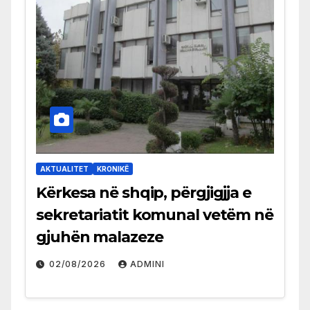
AKTUALITET
KRONIKË
Kërkesa në shqip, përgjigjja e
sekretariatit komunal vetëm në
gjuhën malazeze
02/08/2026
ADMINI