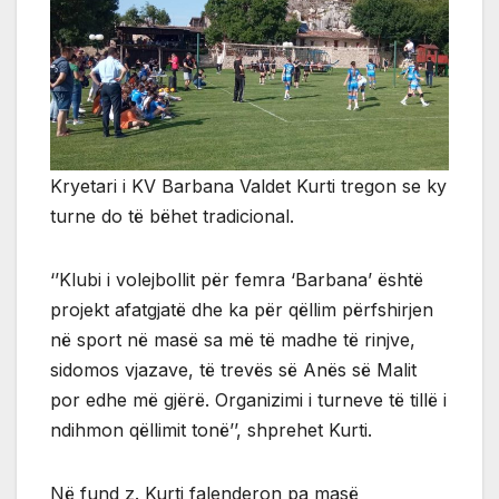
Kryetari i KV Barbana Valdet Kurti tregon se ky
turne do të bëhet tradicional.
‘’Klubi i volejbollit për femra ‘Barbana’ është
projekt afatgjatë dhe ka për qëllim përfshirjen
në sport në masë sa më të madhe të rinjve,
sidomos vjazave, të trevës së Anës së Malit
por edhe më gjërë. Organizimi i turneve të tillë i
ndihmon qëllimit tonë’’, shprehet Kurti.
Në fund z. Kurti falenderon pa masë