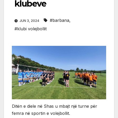
klubeve
#barbana
,
JUN 3, 2024
#klubi volejbollit
Ditën e diele në Shas u mbajt një turne për
femra në sportin e volejbollit.