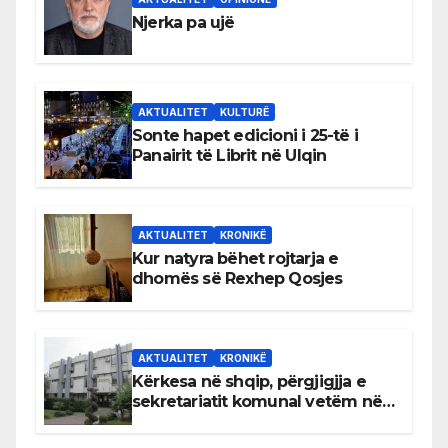
Njerka pa ujë
AKTUALITET
KULTURË
Sonte hapet edicioni i 25-të i
Panairit të Librit në Ulqin
AKTUALITET
KRONIKË
Kur natyra bëhet rojtarja e
dhomës së Rexhep Qosjes
AKTUALITET
KRONIKË
Kërkesa në shqip, përgjigjja e
sekretariatit komunal vetëm në
gjuhën malazeze