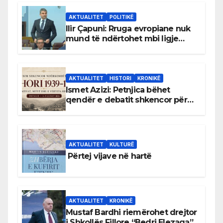
AKTUALITET
POLITIKË
Ilir Çapuni: Rruga evropiane nuk
mund të ndërtohet mbi ligje
antikushtetuese
AKTUALITET
HISTORI
KRONIKË
Ismet Azizi: Petnjica bëhet
qendër e debatit shkencor për
Bihorin gjatë viteve 1939–1948
AKTUALITET
KULTURË
Përtej vijave në hartë
AKTUALITET
KRONIKË
Mustaf Bardhi riemërohet drejtor
i Shkollës Fillore “Bedri Elezaga”