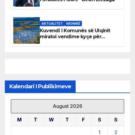
AKTUALITET
KRONIKË
Kuvendi i Komunës së Ulqinit
miratoi vendime kyçe për
mbrojtjen e natyrës dhe
menaxhimin e qëndrueshëm të
burimeve më të çmuara
Kalendari I Publikimeve
August 2026
M
T
W
T
F
S
S
1
2