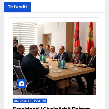
Të fundit
AKTUALITET
POLITIKË