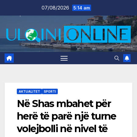
Skip
07/08/2026
5:14 am
to
content
AKTUALITET
SPORTI
Në Shas mbahet për
herë të parë një turne
volejbolli në nivel të