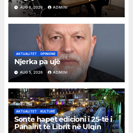
shqiptare në Ulqin
AUG 6, 2026
ADMINI
AKTUALITET
OPINIONE
Njerka pa ujë
AUG 5, 2026
ADMINI
AKTUALITET
KULTURË
Sonte hapet edicioni i 25-të i
Panairit të Librit në Ulqin