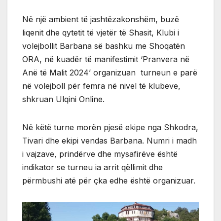
Në një ambient të jashtëzakonshëm, buzë
liqenit dhe qytetit të vjetër të Shasit, Klubi i
volejbollit Barbana së bashku me Shoqatën
ORA, në kuadër të manifestimit ‘Pranvera në
Anë të Malit 2024’ organizuan turneun e parë
në volejboll për femra në nivel të klubeve,
shkruan Ulqini Online.
Në këtë turne morën pjesë ekipe nga Shkodra,
Tivari dhe ekipi vendas Barbana. Numri i madh
i vajzave, prindërve dhe mysafirëve është
indikator se turneu ia arrit qëllimit dhe
përmbushi atë për çka edhe është organizuar.