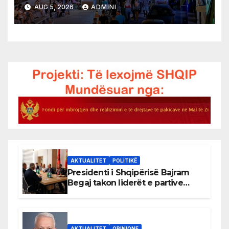
AUG 5, 2026
ADMINI
AKTUALITET
POLITIKË
Presidenti i Shqipërisë Bajram
Begaj takon liderët e partive
shqiptare në Ulqin
AKTUALITET
OPINIONE