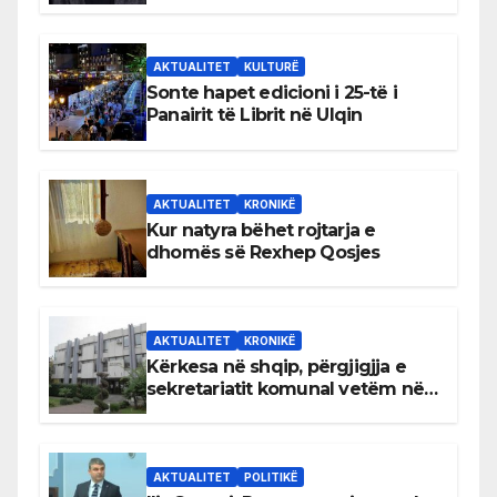
AKTUALITET
KULTURË
Sonte hapet edicioni i 25-të i
Panairit të Librit në Ulqin
AKTUALITET
KRONIKË
Kur natyra bëhet rojtarja e
dhomës së Rexhep Qosjes
AKTUALITET
KRONIKË
Kërkesa në shqip, përgjigjja e
sekretariatit komunal vetëm në
gjuhën malazeze
AKTUALITET
POLITIKË