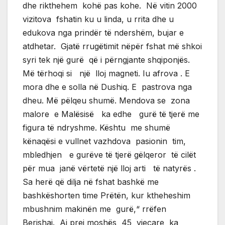
dhe rikthehem kohë pas kohe. Në vitin 2000
vizitova fshatin ku u linda, u rrita dhe u
edukova nga prindër të ndershëm, bujar e
atdhetar. Gjatë rrugëtimit nëpër fshat më shkoi
syri tek një gurë që i përngjante shqiponjës.
Më tërhoqi si një lloj magneti. Iu afrova . E
mora dhe e solla në Dushiq. E pastrova nga
dheu. Më pëlqeu shumë. Mendova se zona
malore e Malësisë ka edhe gurë të tjerë me
figura të ndryshme. Kështu me shumë
kënaqësi e vullnet vazhdova pasionin tim,
mbledhjen e gurëve të tjerë gëlqeror të cilët
për mua janë vërtetë një lloj arti të natyrës .
Sa herë që dilja në fshat bashkë me
bashkëshorten time Prëtën, kur ktheheshim
mbushnim makinën me gurë,“ rrëfen
Berishaj. Ai prej moshës 45 vjeçare ka