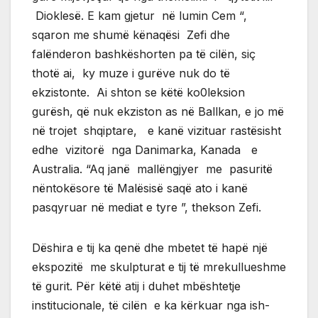
Dioklesë. E kam gjetur në lumin Cem “,
sqaron me shumë kënaqësi Zefi dhe
falënderon bashkëshorten pa të cilën, siç
thotë ai, ky muze i gurëve nuk do të
ekzistonte. Ai shton se këtë ko0leksion
gurësh, që nuk ekziston as në Ballkan, e jo më
në trojet shqiptare, e kanë vizituar rastësisht
edhe vizitorë nga Danimarka, Kanada e
Australia. “Aq janë mallëngjyer me pasuritë
nëntokësore të Malësisë saqë ato i kanë
pasqyruar në mediat e tyre ”, thekson Zefi.
Dëshira e tij ka qenë dhe mbetet të hapë një
ekspozitë me skulpturat e tij të mrekullueshme
të gurit. Për këtë atij i duhet mbështetje
institucionale, të cilën e ka kërkuar nga ish-