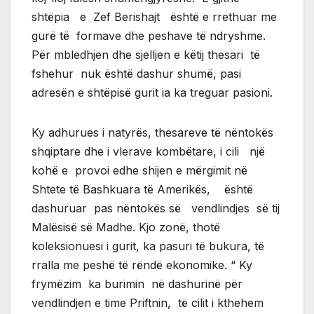
shtëpia e Zef Berishajt është e rrethuar me
gurë të formave dhe peshave të ndryshme.
Për mbledhjen dhe sjelljen e këtij thesari të
fshehur nuk është dashur shumë, pasi
adresën e shtëpisë gurit ia ka treguar pasioni.
Ky adhurues i natyrës, thesareve të nëntokës
shqiptare dhe i vlerave kombëtare, i cili një
kohë e provoi edhe shijen e mërgimit në
Shtete të Bashkuara të Amerikës, është
dashuruar pas nëntokës së vendlindjes së tij
Malësisë së Madhe. Kjo zonë, thotë
koleksionuesi i gurit, ka pasuri të bukura, të
rralla me peshë të rëndë ekonomike. “ Ky
frymëzim ka burimin në dashurinë për
vendlindjen e time Priftnin, të cilit i kthehem