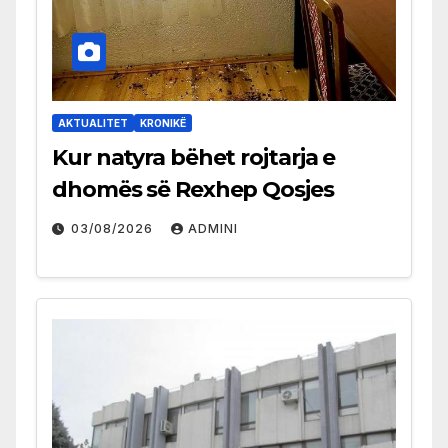
AKTUALITET
KRONIKË
Kur natyra bëhet rojtarja e
dhomës së Rexhep Qosjes
03/08/2026
ADMINI