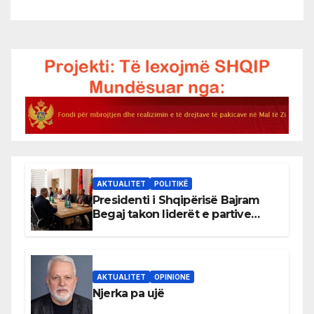
AKTUALITET
POLITIKË
Presidenti i Shqipërisë Bajram
Begaj takon liderët e partive
shqiptare në Ulqin
AKTUALITET
OPINIONE
Njerka pa ujë