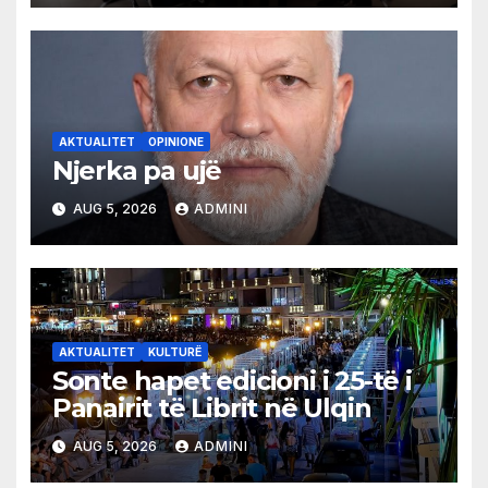
AKTUALITET
OPINIONE
Njerka pa ujë
AUG 5, 2026
ADMINI
AKTUALITET
KULTURË
Sonte hapet edicioni i 25-të i
Panairit të Librit në Ulqin
AUG 5, 2026
ADMINI