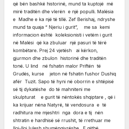
që bën bashkë historinë, mund ta kuptojë më
mirë traditën dhe vlerën e një populli. Malësia
e Madhe e ka një të tillë. Zef Berishaj, ndryshe
mund ta quaja “ Njeriu i gurit”, me sa kemi
informacion është koleksionisti i vetëm i gurit
në Malësi që ka zbuluar një pasuri të tërë
kombëtare. Prej 24 vjetësh ai kërkon,
gjurmon dhe zbulon historinë dhe traditën
tonë. U lind në fshatin malor Priftën të
Grudës, kurse jeton në fshatin fushor Dushiq
afër Tuzit. Sapo të hyni në oborrin e shtëpisë
së tij dykatëshe do të mahniteni me
skulpturat e gurit të nëntokës shqiptare , që i
ka krijuar nëna Natyrë, të vendosura e të
radhitura me mjeshtri nga dora e tij nën
shtratin e hardhisë së rrushit, të rrethuar me
lloj-lloj lulesh shumëngjyrëshe. E gjithë