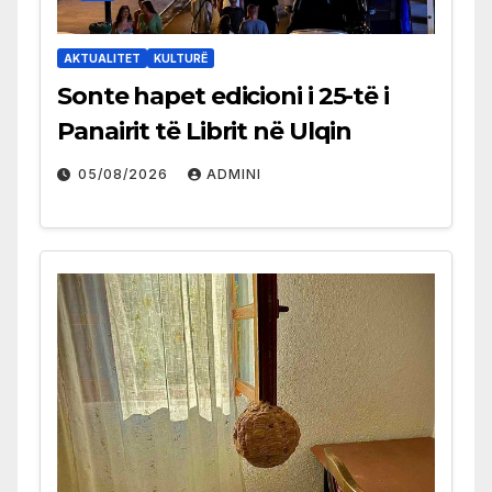
AKTUALITET
KULTURË
Sonte hapet edicioni i 25-të i
Panairit të Librit në Ulqin
05/08/2026
ADMINI