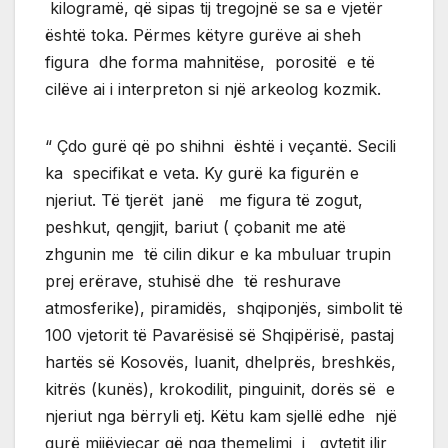
kilogramë, që sipas tij tregojnë se sa e vjetër
është toka. Përmes këtyre gurëve ai sheh
figura dhe forma mahnitëse, porositë e të
cilëve ai i interpreton si një arkeolog kozmik.
“ Çdo gurë që po shihni është i veçantë. Secili
ka specifikat e veta. Ky gurë ka figurën e
njeriut. Të tjerët janë me figura të zogut,
peshkut, qengjit, bariut ( çobanit me atë
zhgunin me të cilin dikur e ka mbuluar trupin
prej erërave, stuhisë dhe të reshurave
atmosferike), piramidës, shqiponjës, simbolit të
100 vjetorit të Pavarësisë së Shqipërisë, pastaj
hartës së Kosovës, luanit, dhelprës, breshkës,
kitrës (kunës), krokodilit, pinguinit, dorës së e
njeriut nga bërryli etj. Këtu kam sjellë edhe një
gurë mijëvjeçar që nga themelimi i qytetit ilir