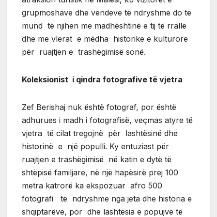
grupmoshave dhe vendeve të ndryshme do të
mund të njihen me madhështinë e tij të rrallë
dhe me vlerat e mëdha historike e kulturore
për ruajtjen e trashëgimisë sonë.
Koleksionist i qindra fotografive të vjetra
Zef Berishaj nuk është fotograf, por është
adhurues i madh i fotografisë, veçmas atyre të
vjetra të cilat tregojnë për lashtësinë dhe
historinë e një populli. Ky entuziast për
ruajtjen e trashëgimisë në katin e dytë të
shtëpisë familjare, në një hapësirë prej 100
metra katrorë ka ekspozuar afro 500
fotografi të ndryshme nga jeta dhe historia e
shqiptarëve, por dhe lashtësia e popujve të