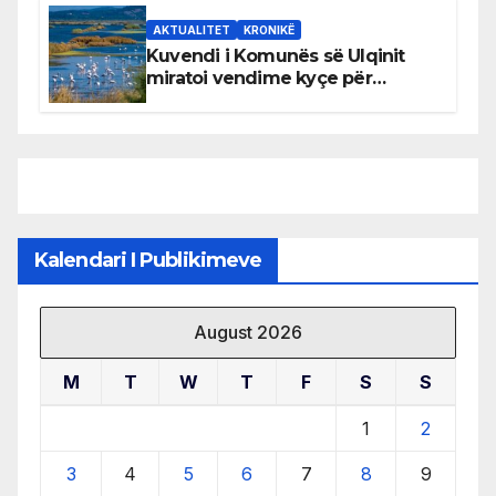
AKTUALITET
KRONIKË
Kuvendi i Komunës së Ulqinit
miratoi vendime kyçe për
mbrojtjen e natyrës dhe
menaxhimin e qëndrueshëm të
burimeve më të çmuara
Kalendari I Publikimeve
August 2026
M
T
W
T
F
S
S
1
2
3
4
5
6
7
8
9