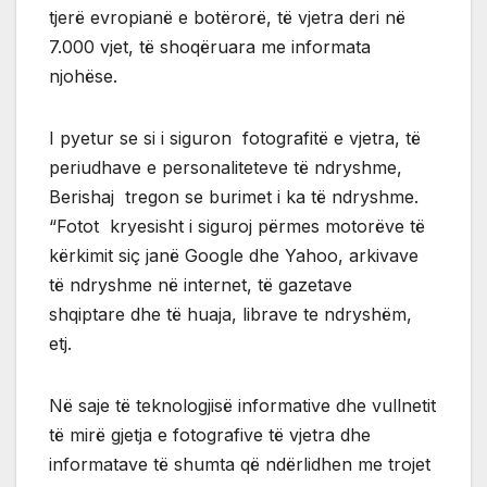
tjerë evropianë e botërorë, të vjetra deri në
7.000 vjet, të shoqëruara me informata
njohëse.
I pyetur se si i siguron fotografitë e vjetra, të
periudhave e personaliteteve të ndryshme,
Berishaj tregon se burimet i ka të ndryshme.
“Fotot kryesisht i siguroj përmes motorëve të
kërkimit siç janë Google dhe Yahoo, arkivave
të ndryshme në internet, të gazetave
shqiptare dhe të huaja, librave te ndryshëm,
etj.
Në saje të teknologjisë informative dhe vullnetit
të mirë gjetja e fotografive të vjetra dhe
informatave të shumta që ndërlidhen me trojet