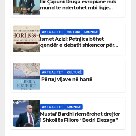
Ilir Çapuni: Rruga evropiane nuk
mund të ndërtohet mbi ligje
antikushtetuese
AKTUALITET
HISTORI
KRONIKË
Ismet Azizi: Petnjica bëhet
qendër e debatit shkencor për
Bihorin gjatë viteve 1939–1948
AKTUALITET
KULTURË
Përtej vijave në hartë
AKTUALITET
KRONIKË
Mustaf Bardhi riemërohet drejtor
i Shkollës Fillore “Bedri Elezaga”