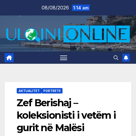
Skip
08/08/2026
1:14 am
to
content
AKTUALITET
PORTRETE
Zef Berishaj –
koleksionisti i vetëm i
gurit në Malësi