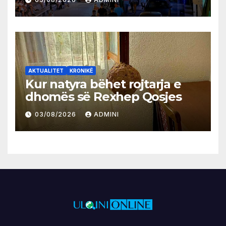
AKTUALITET
KRONIKË
Kur natyra bëhet rojtarja e
dhomës së Rexhep Qosjes
03/08/2026
ADMINI