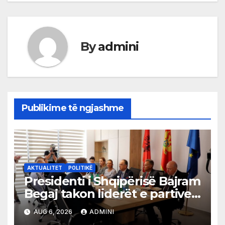
By
admini
Publikime të ngjashme
AKTUALITET
POLITIKË
Presidenti i Shqipërisë Bajram
Begaj takon liderët e partive
shqiptare në Ulqin
AUG 6, 2026
ADMINI