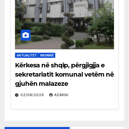
AKTUALITET
KRONIKË
Kërkesa në shqip, përgjigjja e
sekretariatit komunal vetëm në
gjuhën malazeze
02/08/2026
ADMINI