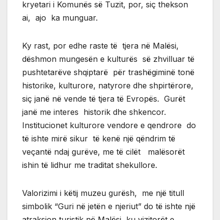
kryetari i Komunës së Tuzit, por, siç thekson
ai, ajo ka munguar.
Ky rast, por edhe raste të tjera në Malësi,
dëshmon mungesën e kulturës së zhvilluar të
pushtetarëve shqiptarë për trashëgiminë tonë
historike, kulturore, natyrore dhe shpirtërore,
siç janë në vende të tjera të Evropës. Gurët
janë me interes historik dhe shkencor.
Institucionet kulturore vendore e qendrore do
të ishte mirë sikur të kenë një qëndrim të
veçantë ndaj gurëve, me të cilët malësorët
ishin të lidhur me traditat shekullore.
Valorizimi i këtij muzeu gurësh, me një titull
simbolik “Guri në jetën e njeriut” do të ishte një
atraksion turistik në Malësi, ku vizitorët e