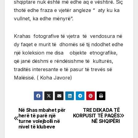
shqiptare nuk është më edhe aq e vështirë. Siç
thotë edhe fraza e vjetër angleze “ aty ku ka
vullnet, ka edhe mënyrë”.
Krahas fotografive të vjetra të vendosura në
dy faqet e murit të dhomës së tij ndodhet edhe
një koleksion me disa objekte etnografike,
që janë dëshmi e rëndësishme të kulturës,
traditës interesante e të pasur të trevës së
Malësisë. ( Koha Javore)
Në Shas mbahet për
TRE DEKADA TË
Post
herë të parë një
KORPUSIT TË PAQËS
turne volejbolli në
NË SHQIPËRI
navigation
nivel të klubeve