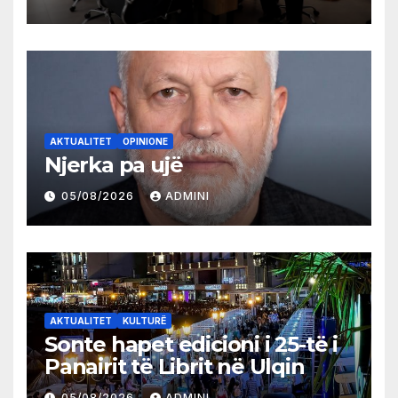
AKTUALITET
OPINIONE
Njerka pa ujë
05/08/2026
ADMINI
AKTUALITET
KULTURË
Sonte hapet edicioni i 25-të i
Panairit të Librit në Ulqin
05/08/2026
ADMINI