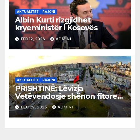
AKTUALITET
RAJONI
Albin Kurti rizgjidhet
kryeministër i Kosovës
FEB 12, 2026
ADMINI
AKTUALITET
RAJONI
PRISHTINË: Lëvizja
Vetëvendosje shënon fitore
të thellë, Kosova del nga
DEC 29, 2025
ADMINI
bllokimi politik