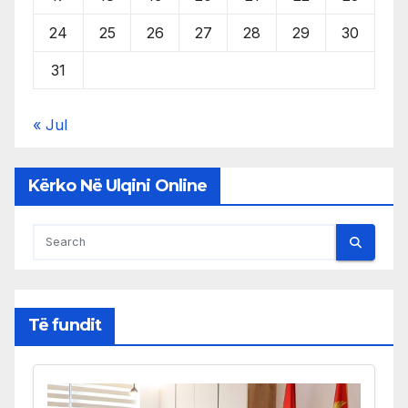
24
25
26
27
28
29
30
31
« Jul
Kërko Në Ulqini Online
Të fundit