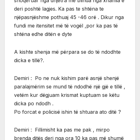
shoqeruar nga dhjetra me blinda nga xhamia e
deri poshtë lagjes. Ka pas te shtëna te
njëpasnjëshme pothuaj 45 -46 orë . Dikur nga
fundi me itensitet më të vogël ,por ka pas të
shtëna edhe ditën e dyte
A kishte shenja më përpara se do të ndodhte
dicka e tillë?.
Demiri : Po ne nuk kishim parë asnjë shenjë
paralajmërim se mund të ndodhë një gjë e tillë ,
vetëm kur dëgjuam krismat kuptuam se këtu
dicka po ndodh .
Po forcat e policisë ishin të shtuara ato ditë ?
Demiri : Fillimisht ka pas me pak , mirpo
brenda ditës deri nga ora 10 ka pas më shumë