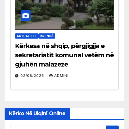
AKTUALITET
KRONIKË
Kërkesa në shqip, përgjigjja e
sekretariatit komunal vetëm në
gjuhën malazeze
02/08/2026
ADMINI
Kërko Në Ulqini Online