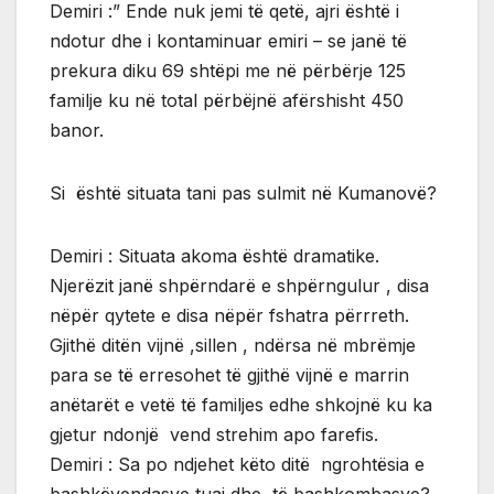
Demiri :” Ende nuk jemi të qetë, ajri është i
ndotur dhe i kontaminuar emiri – se janë të
prekura diku 69 shtëpi me në përbërje 125
familje ku në total përbëjnë afërshisht 450
banor.
Si është situata tani pas sulmit në Kumanovë?
Demiri : Situata akoma është dramatike.
Njerëzit janë shpërndarë e shpërngulur , disa
nëpër qytete e disa nëpër fshatra përrreth.
Gjithë ditën vijnë ,sillen , ndërsa në mbrëmje
para se të erresohet të gjithë vijnë e marrin
anëtarët e vetë të familjes edhe shkojnë ku ka
gjetur ndonjë vend strehim apo farefis.
Demiri : Sa po ndjehet këto ditë ngrohtësia e
bashkëvendasve tuaj dhe të bashkombasve?