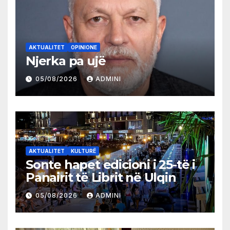
AKTUALITET
OPINIONE
Njerka pa ujë
05/08/2026
ADMINI
AKTUALITET
KULTURË
Sonte hapet edicioni i 25-të i
Panairit të Librit në Ulqin
05/08/2026
ADMINI