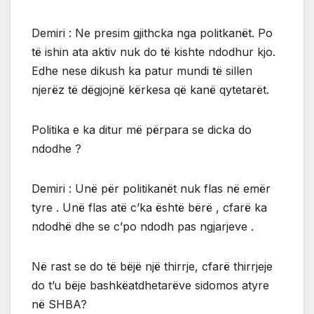
Demiri : Ne presim gjithcka nga politkanët. Po
të ishin ata aktiv nuk do të kishte ndodhur kjo.
Edhe nese dikush ka patur mundi të sillen
njerëz të dëgjojnë kërkesa që kanë qytetarët.
Politika e ka ditur më përpara se dicka do
ndodhe ?
Demiri : Unë për politikanët nuk flas në emër
tyre . Unë flas atë c’ka është bërë , cfarë ka
ndodhë dhe se c’po ndodh pas ngjarjeve .
Në rast se do të bëjë një thirrje, cfarë thirrjeje
do t’u bëje bashkëatdhetarëve sidomos atyre
në SHBA?