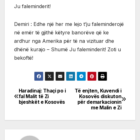
Ju faleminderit!
Demiri : Edhe një her me lejo t’ju faleminderojë
në emër të gjithë këtyre banorëve që ke
ardhur nga Amerika për të na vizituar dhe
dhënë kurajo – Shumë Ju faleminderit! Zoti u
bekoftë!
Haradinaj: Thaçi po i
Të enjten, Kuvendi i
Post
fal Malit të Zi
Kosovës diskuton
bjeshkët e Kosovës
për demarkacionin
navigation
me Malin e Zi