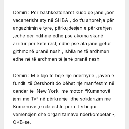
Demiri : Për bashkëatdharët kudo që janë ,por
vecanërisht aty në SHBA , do t’u shprehja për
angazhimin e tyre, përkujdesjen e përkrahjen
,edhe për ndihma edhe pse akoma skanë
arritur për këtë rast, edhe pse ata janë gjetur
gjithmonë pranë nesh , ishlla në të ardhmen
edhe në të ardhmen të jenë pranë nesh.
Demiri : M ë lejo të bëjë një ndërhyrje , javën e
fundit të Qershorit do bëhet një manifestim në
qender të New York, me moton “Kumanovë
jemi me Ty” në përkrahje dhe solidarizim me
Kumanovë ,e cila eshte per e terhequr
vemendjen dhe organizamave nderkombetar -,
OKB-se.