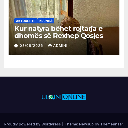
AKTUALITET
KRONIKË
Kur natyra bëhet rojtarja e
dhomës së Rexhep Qosjes
03/08/2026
ADMINI
Proudly powered by WordPress
|
Theme:
Newsup
by
Themeansar
.