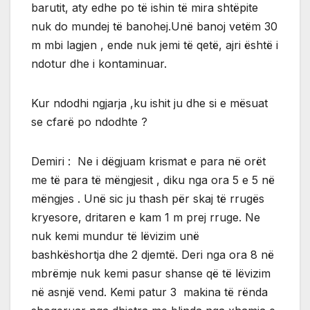
barutit, aty edhe po të ishin të mira shtëpite
nuk do mundej të banohej.Unë banoj vetëm 30
m mbi lagjen , ende nuk jemi të qetë, ajri është i
ndotur dhe i kontaminuar.
Kur ndodhi ngjarja ,ku ishit ju dhe si e mësuat
se cfarë po ndodhte ?
Demiri : Ne i dëgjuam krismat e para në orët
me të para të mëngjesit , diku nga ora 5 e 5 në
mëngjes . Unë sic ju thash për skaj të rrugës
kryesore, dritaren e kam 1 m prej rruge. Ne
nuk kemi mundur të lëvizim unë
bashkëshortja dhe 2 djemtë. Deri nga ora 8 në
mbrëmje nuk kemi pasur shanse që të lëvizim
në asnjë vend. Kemi patur 3 makina të rënda