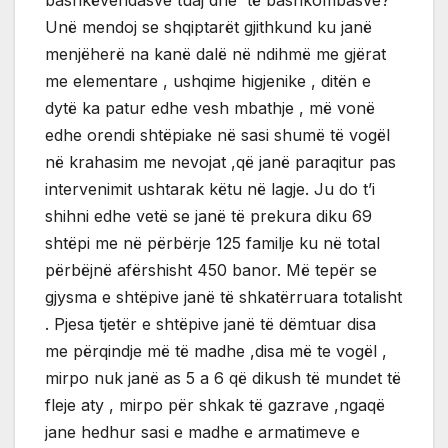
Unë mendoj se shqiptarët gjithkund ku janë
menjëherë na kanë dalë në ndihmë me gjërat
me elementare , ushqime higjenike , ditën e
dytë ka patur edhe vesh mbathje , më vonë
edhe orendi shtëpiake në sasi shumë të vogël
në krahasim me nevojat ,që janë paraqitur pas
intervenimit ushtarak këtu në lagje. Ju do t’i
shihni edhe vetë se janë të prekura diku 69
shtëpi me në përbërje 125 familje ku në total
përbëjnë afërshisht 450 banor. Më tepër se
gjysma e shtëpive janë të shkatërruara totalisht
. Pjesa tjetër e shtëpive janë të dëmtuar disa
me përqindje më të madhe ,disa më te vogël ,
mirpo nuk janë as 5 a 6 që dikush të mundet të
fleje aty , mirpo për shkak të gazrave ,ngaqë
jane hedhur sasi e madhe e armatimeve e