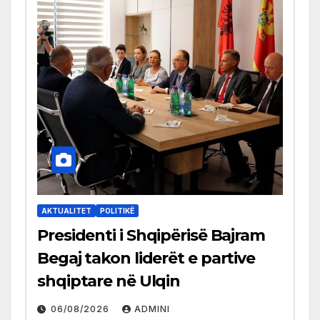
AKTUALITET
POLITIKË
Presidenti i Shqipërisë Bajram
Begaj takon liderët e partive
shqiptare në Ulqin
06/08/2026
ADMINI