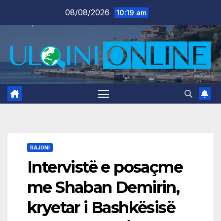
Skip
08/08/2026
10:19 am
to
content
RAJONI
Intervistë e posaçme
me Shaban Demirin,
kryetar i Bashkësisë