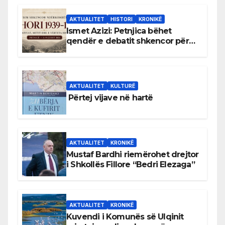
AKTUALITET
HISTORI
KRONIKË
Ismet Azizi: Petnjica bëhet
qendër e debatit shkencor për
Bihorin gjatë viteve 1939–1948
AKTUALITET
KULTURË
Përtej vijave në hartë
AKTUALITET
KRONIKË
Mustaf Bardhi riemërohet drejtor
i Shkollës Fillore “Bedri Elezaga”
AKTUALITET
KRONIKË
Kuvendi i Komunës së Ulqinit