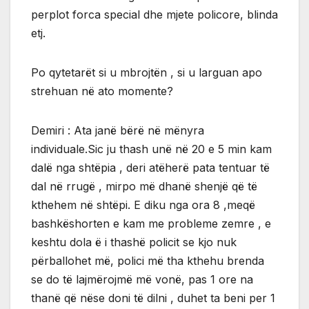
perplot forca special dhe mjete policore, blinda
etj.
Po qytetarët si u mbrojtën , si u larguan apo
strehuan në ato momente?
Demiri : Ata janë bërë në mënyra
individuale.Sic ju thash unë në 20 e 5 min kam
dalë nga shtëpia , deri atëherë pata tentuar të
dal në rrugë , mirpo më dhanë shenjë që të
kthehem në shtëpi. E diku nga ora 8 ,meqë
bashkëshorten e kam me probleme zemre , e
keshtu dola ë i thashë policit se kjo nuk
përballohet më, polici më tha kthehu brenda
se do të lajmërojmë më vonë, pas 1 ore na
thanë që nëse doni të dilni , duhet ta beni per 1