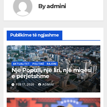
By
admini
Publikime të ngjashme
AKTUALITET
POLITIKË
RAJONI
Një Popull, një liri, një miqësi
e përjetshme
FEB 17, 2026
ADMINI