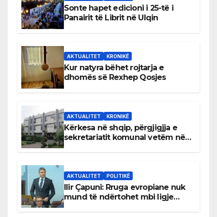
Sonte hapet edicioni i 25-të i
Panairit të Librit në Ulqin
AKTUALITET
KRONIKË
Kur natyra bëhet rojtarja e
dhomës së Rexhep Qosjes
AKTUALITET
KRONIKË
Kërkesa në shqip, përgjigjja e
sekretariatit komunal vetëm në
gjuhën malazeze
AKTUALITET
POLITIKË
Ilir Çapuni: Rruga evropiane nuk
mund të ndërtohet mbi ligje
antikushtetuese