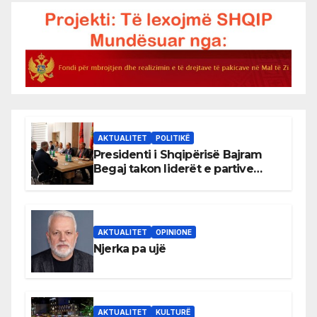
AKTUALITET
POLITIKË
Presidenti i Shqipërisë Bajram
Begaj takon liderët e partive
shqiptare në Ulqin
AKTUALITET
OPINIONE
Njerka pa ujë
AKTUALITET
KULTURË