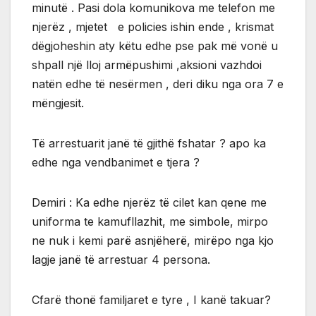
minutë . Pasi dola komunikova me telefon me
njerëz , mjetet e policies ishin ende , krismat
dëgjoheshin aty këtu edhe pse pak më vonë u
shpall një lloj armëpushimi ,aksioni vazhdoi
natën edhe të nesërmen , deri diku nga ora 7 e
mëngjesit.
Të arrestuarit janë të gjithë fshatar ? apo ka
edhe nga vendbanimet e tjera ?
Demiri : Ka edhe njerëz të cilet kan qene me
uniforma te kamufllazhit, me simbole, mirpo
ne nuk i kemi parë asnjëherë, mirëpo nga kjo
lagje janë të arrestuar 4 persona.
Cfarë thonë familjaret e tyre , I kanë takuar?