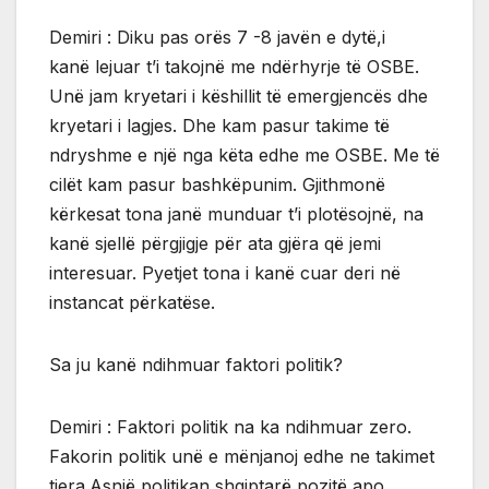
Demiri : Diku pas orës 7 -8 javën e dytë,i
kanë lejuar t’i takojnë me ndërhyrje të OSBE.
Unë jam kryetari i këshillit të emergjencës dhe
kryetari i lagjes. Dhe kam pasur takime të
ndryshme e një nga këta edhe me OSBE. Me të
cilët kam pasur bashkëpunim. Gjithmonë
kërkesat tona janë munduar t’i plotësojnë, na
kanë sjellë përgjigje për ata gjëra që jemi
interesuar. Pyetjet tona i kanë cuar deri në
instancat përkatëse.
Sa ju kanë ndihmuar faktori politik?
Demiri : Faktori politik na ka ndihmuar zero.
Fakorin politik unë e mënjanoj edhe ne takimet
tjera.Asnjë politikan shqiptarë pozitë apo