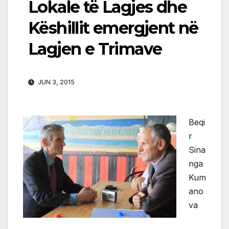
Lokale të Lagjes dhe
Këshillit emergjent në
Lagjen e Trimave
JUN 3, 2015
Beqi
r
Sina
nga
Kum
ano
va