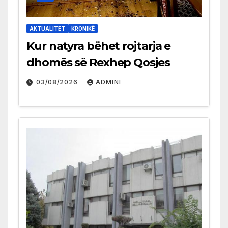
AKTUALITET
KRONIKË
Kur natyra bëhet rojtarja e
dhomës së Rexhep Qosjes
03/08/2026
ADMINI