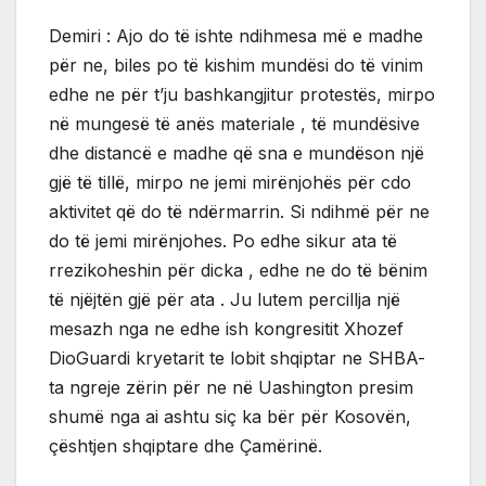
Demiri : Ajo do të ishte ndihmesa më e madhe
për ne, biles po të kishim mundësi do të vinim
edhe ne për t’ju bashkangjitur protestës, mirpo
në mungesë të anës materiale , të mundësive
dhe distancë e madhe që sna e mundëson një
gjë të tillë, mirpo ne jemi mirënjohës për cdo
aktivitet që do të ndërmarrin. Si ndihmë për ne
do të jemi mirënjohes. Po edhe sikur ata të
rrezikoheshin për dicka , edhe ne do të bënim
të njëjtën gjë për ata . Ju lutem percillja një
mesazh nga ne edhe ish kongresitit Xhozef
DioGuardi kryetarit te lobit shqiptar ne SHBA-
ta ngreje zërin për ne në Uashington presim
shumë nga ai ashtu siç ka bër për Kosovën,
çështjen shqiptare dhe Çamërinë.