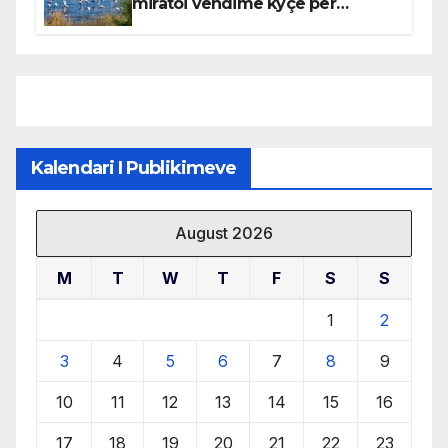
miratoi vendime kyçe për
mbrojtjen e natyrës dhe
menaxhimin e qëndrueshëm të
burimeve më të çmuara
Kalendari I Publikimeve
August 2026
M
T
W
T
F
S
S
1
2
3
4
5
6
7
8
9
10
11
12
13
14
15
16
17
18
19
20
21
22
23