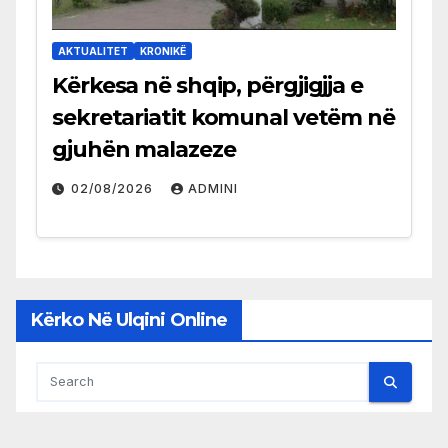
AKTUALITET
KRONIKË
Kërkesa në shqip, përgjigjja e
sekretariatit komunal vetëm në
gjuhën malazeze
02/08/2026
ADMINI
Kërko Në Ulqini Online