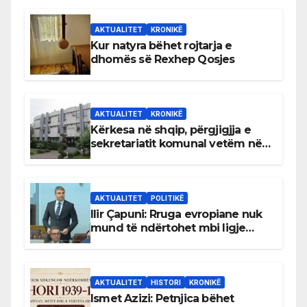
AKTUALITET
KRONIKË
Kur natyra bëhet rojtarja e
dhomës së Rexhep Qosjes
AKTUALITET
KRONIKË
Kërkesa në shqip, përgjigjja e
sekretariatit komunal vetëm në
gjuhën malazeze
AKTUALITET
POLITIKË
Ilir Çapuni: Rruga evropiane nuk
mund të ndërtohet mbi ligje
antikushtetuese
AKTUALITET
HISTORI
KRONIKË
Ismet Azizi: Petnjica bëhet