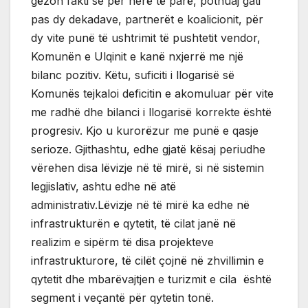
gëzon fakti se për herë të parë, pothuaj gati
pas dy dekadave, partnerët e koalicionit, për
dy vite punë të ushtrimit të pushtetit vendor,
Komunën e Ulqinit e kanë nxjerrë me një
bilanc pozitiv. Këtu, suficiti i llogarisë së
Komunës tejkaloi deficitin e akomuluar për vite
me radhë dhe bilanci i llogarisë korrekte është
progresiv. Kjo u kurorëzur me punë e qasje
serioze. Gjithashtu, edhe gjatë kësaj periudhe
vërehen disa lëvizje në të mirë, si në sistemin
legjislativ, ashtu edhe në atë
administrativ.Lëvizje në të mirë ka edhe në
infrastrukturën e qytetit, të cilat janë në
realizim e sipërm të disa projekteve
infrastrukturore, të cilët çojnë në zhvillimin e
qytetit dhe mbarëvajtjen e turizmit e cila është
segment i veçantë për qytetin tonë.