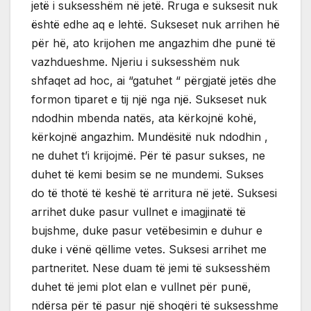
jetë i suksesshëm në jetë. Rruga e suksesit nuk
është edhe aq e lehtë. Sukseset nuk arrihen hë
për hë, ato krijohen me angazhim dhe punë të
vazhdueshme. Njeriu i suksesshëm nuk
shfaqet ad hoc, ai “gatuhet “ përgjatë jetës dhe
formon tiparet e tij një nga një. Sukseset nuk
ndodhin mbenda natës, ata kërkojnë kohë,
kërkojnë angazhim. Mundësitë nuk ndodhin ,
ne duhet t’i krijojmë. Për të pasur sukses, ne
duhet të kemi besim se ne mundemi. Sukses
do të thotë të keshë të arritura në jetë. Suksesi
arrihet duke pasur vullnet e imagjinatë të
bujshme, duke pasur vetëbesimin e duhur e
duke i vënë qëllime vetes. Suksesi arrihet me
partneritet. Nese duam të jemi të suksesshëm
duhet të jemi plot elan e vullnet për punë,
ndërsa për të pasur një shoqëri të suksesshme