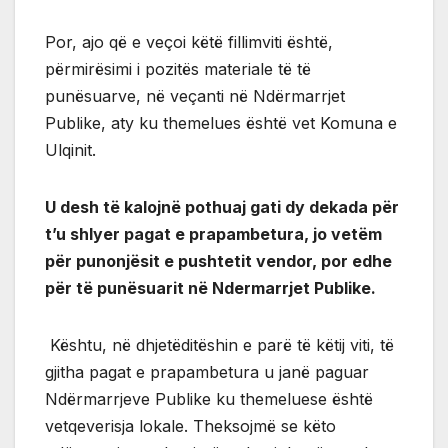
Por, ajo që e veçoi këtë fillimviti është,
përmirësimi i pozitës materiale të të
punësuarve, në veçanti në Ndërmarrjet
Publike, aty ku themelues është vet Komuna e
Ulqinit.
U desh të kalojnë pothuaj gati dy dekada për
t’u shlyer pagat e prapambetura, jo vetëm
për punonjësit e pushtetit vendor, por edhe
për të punësuarit në Ndermarrjet Publike.
Kështu, në dhjetëditëshin e parë të këtij viti, të
gjitha pagat e prapambetura u janë paguar
Ndërmarrjeve Publike ku themeluese është
vetqeverisja lokale. Theksojmë se këto