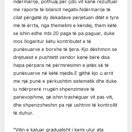
ndërmarrje, pothuaj për çdo vit kanë rezultuar
me raporte të bilancit negativ.Ndërmarrje të
cilat përgjatë dy dekadave përjetuan ditët e tyre
më të ërrta, nga themelimi e këndej, them këtë
se ishin edhe mbi 20 paga të pa paguar, duke
mos llogaritur këtu kontributet e të
punësuarve e borxhe të tjera. Kjo dëshmon se
drejtuesit e pushtetit vendor kanë bërë disa
hapa përpara në përmirësimin e jetës së të
punësuarve në këtë mjedis.E gjithë kjo u arrit
me një punë e përkushtim sistematik dhe duke
iu ndërprerë rrugën shpenzimeve të
panevojshme, që ishin trashëguar vit pas viti,
dhe shpenzoheshin pa një ushtrim të kontrollit
të duhur.
“Vitin e kaluar gradualisht i kemi ulur ata