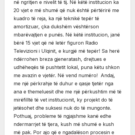
në ngritjen e nivelit të tij. Në këtë institucion ka
20 vjet e më shumë që nuk është përtërirë me
kuadro të reja, ka një teknikë tepër të
amortizuar, çka dukshëm vështërson
mbarëvajtjen e punës. Në këtë institucion, janë
bërë 15 vjet që në letër figuron Radio
Televizioni i Ulqinit, e kurgjë më tepër! Sa herë
ndërrohen breza gjeneratash, drejtues e
udhëheqës të pushtetit lokal, puna këtu shkon
me avazin e vjetër. Në vend numëro! Andaj,
me një përkrahje të duhur e qasje tjetër nga
ana e themeluesit dhe me një përkushtim më të
mirëfilltë të vet institucionit, ky projekt do të
jetësohet dhe suksesi nuk do të mungonte.
Pothuaj, probleme të ngjajshme kanë edhe
ndermarrjet të tjera, kush më shumë e kush
më pak. Por ajo që e ngadalëson procesin e