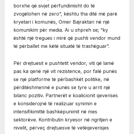
borxhe që sivjet përfundimisht do të
zvogëlohen në zero”, kështu tha ditë më parë
kryetari i komunës, Omer Bajraktari në një
komunikim për media. Ai u shpreh se; “ky
është një tregues i mirë që pushti vendor mund
të përballet me këtë situatë të trashëguar”.
Për drejtuesit e pushtetit vendor, viti që lamë
pas ka qenë një vit rezistence, por falë punës
se një platforme të përbashkët politike, në
përditëshmerinë e punës se tyre u arrit një
bilanc pozitiv. Partnerët e koalicionit qeverises
e konsiderojnë të realizuar synimin e
intensifikimittë bashkëpunimit në mes
sektorëve. Kontributin kryesor në ngritjen e
nivelit, përveç drejtuesve të vetëqeverisjes