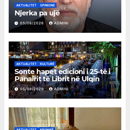
AKTUALITET
OPINIONE
Njerka pa ujë
05/08/2026
ADMINI
AKTUALITET
KULTURË
Sonte hapet edicioni i 25-të i
Panairit të Librit në Ulqin
05/08/2026
ADMINI
AKTUALITET
KRONIKË