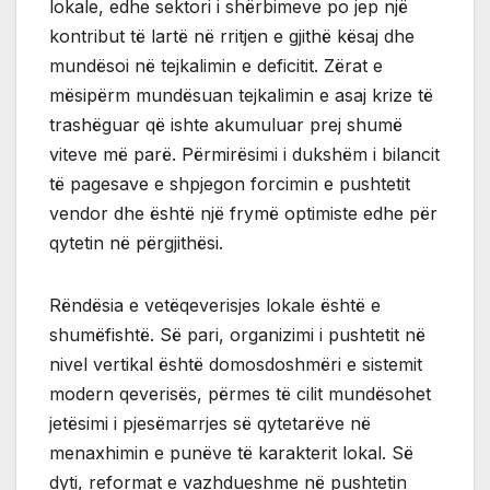
lokale, edhe sektori i shërbimeve po jep një
kontribut të lartë në rritjen e gjithë kësaj dhe
mundësoi në tejkalimin e deficitit. Zërat e
mësipërm mundësuan tejkalimin e asaj krize të
trashëguar që ishte akumuluar prej shumë
viteve më parë. Përmirësimi i dukshëm i bilancit
të pagesave e shpjegon forcimin e pushtetit
vendor dhe është një frymë optimiste edhe për
qytetin në përgjithësi.
Rëndësia e vetëqeverisjes lokale është e
shumëfishtë. Së pari, organizimi i pushtetit në
nivel vertikal është domosdoshmëri e sistemit
modern qeverisës, përmes të cilit mundësohet
jetësimi i pjesëmarrjes së qytetarëve në
menaxhimin e punëve të karakterit lokal. Së
dyti, reformat e vazhdueshme në pushtetin