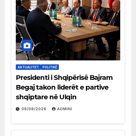
AKTUALITET
POLITIKË
Presidenti i Shqipërisë Bajram
Begaj takon liderët e partive
shqiptare në Ulqin
06/08/2026
ADMINI