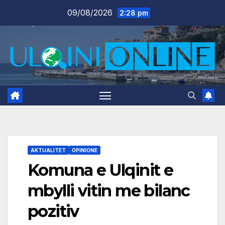
Skip
09/08/2026
2:28 pm
to
content
AKTUALITET
OPINIONE
Komuna e Ulqinit e
mbylli vitin me bilanc
pozitiv