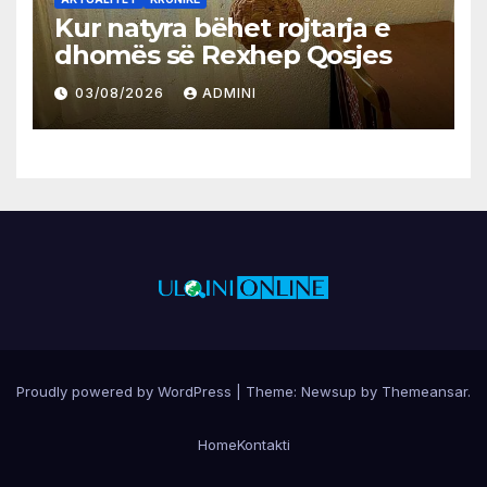
Kur natyra bëhet rojtarja e
dhomës së Rexhep Qosjes
03/08/2026
ADMINI
Proudly powered by WordPress
|
Theme:
Newsup
by
Themeansar
.
Home
Kontakti