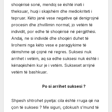
shoqërisë sonë, mendoj se është inati i
theksuar, huqi i skajshëm dhe mediokriteti i
tepruar. Këto janë vese negative që denigrojnë
procesin dhe zhvillimin normal, jo vetëm të
individit, por edhe të shoqërisë në përgjithësi.
Andaj, ne si individë dhe shoqëri duhet të
lirohemi nga këto vese e paragjykime të
dëmshme që çojnë në regres. Suksesi nuk
arrihet i vetëm, aq sa edhe suksesi nuk është i
kënaqëshëm kur je i vetëm. Sukseset arrijnë
vetëm të bashkuar.
Po si arrihet suksesi ?
Shpesh shtrohet pyetja: cila është rruga që na
çon të suksesi ? Me siguri, çdokush s’mund të