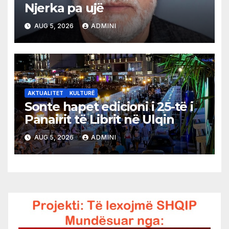
Njerka pa ujë
AUG 5, 2026
ADMINI
AKTUALITET
KULTURË
Sonte hapet edicioni i 25-të i
Panairit të Librit në Ulqin
AUG 5, 2026
ADMINI