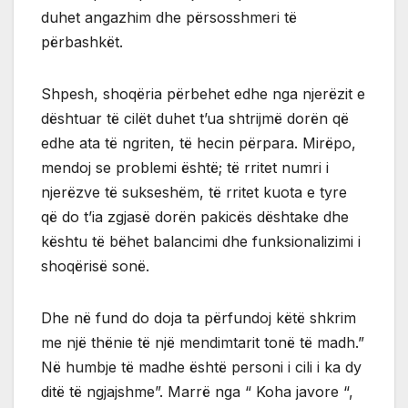
duhet angazhim dhe përsosshmeri të
përbashkët.
Shpesh, shoqëria përbehet edhe nga njerëzit e
dështuar të cilët duhet t’ua shtrijmë dorën që
edhe ata të ngriten, të hecin përpara. Mirëpo,
mendoj se problemi është; të rritet numri i
njerëzve të sukseshëm, të rritet kuota e tyre
që do t’ia zgjasë dorën pakicës dështake dhe
kështu të bëhet balancimi dhe funksionalizimi i
shoqërisë sonë.
Dhe në fund do doja ta përfundoj këtë shkrim
me një thënie të një mendimtarit tonë të madh.”
Në humbje të madhe është personi i cili i ka dy
ditë të ngjajshme”. Marrë nga “ Koha javore “,