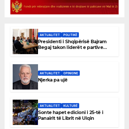
AKTUALITET
POLITIKË
Presidenti i Shqipërisë Bajram
Begaj takon liderët e partive
shqiptare në Ulqin
AKTUALITET
OPINIONE
Njerka pa ujë
AKTUALITET
KULTURË
Sonte hapet edicioni i 25-të i
Panairit të Librit në Ulqin