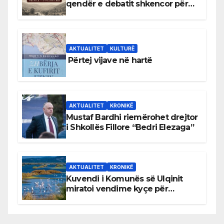
qendër e debatit shkencor për
Bihorin gjatë viteve 1939–1948
AKTUALITET
KULTURË
Përtej vijave në hartë
AKTUALITET
KRONIKË
Mustaf Bardhi riemërohet drejtor
i Shkollës Fillore “Bedri Elezaga”
AKTUALITET
KRONIKË
Kuvendi i Komunës së Ulqinit
miratoi vendime kyçe për
mbrojtjen e natyrës dhe
menaxhimin e qëndrueshëm të
burimeve më të çmuara