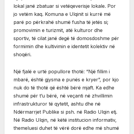
lokal janë zbatuar si vetëqeverisje lokale. Por
jo vetëm kaq. Komuna e Ulqinit si kurrë më
parë po përkrahë shumë fusha të jetës si;
promovimin e turizmit, atë kulturor dhe
sportiv, të cilat janë degë të domosdoshme për
formimin dhe kultivimin e identetit kolektiv në
shoqëri.
Një fjalë e urtë popullore thotë: “Një fillim i
mbarë, është gjysma e punës e kryer”, por kjo
nuk do të thotë që është bërë mjaft. Ka edhe
shumë për t’u bërë, në veçanti në zhvillimin
infrastrukturor të qytetit, ashtu dhe në
Ndërmarrjet Publike si psh. në Radio Ulqin etj.
Në Radio Ulqin, në këtë institucion informativ,
themeluesi duhet të vërë dorë edhe më shumë