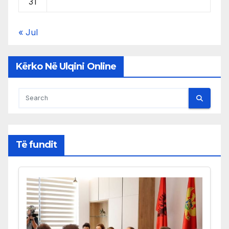
31
« Jul
Kërko Në Ulqini Online
Të fundit