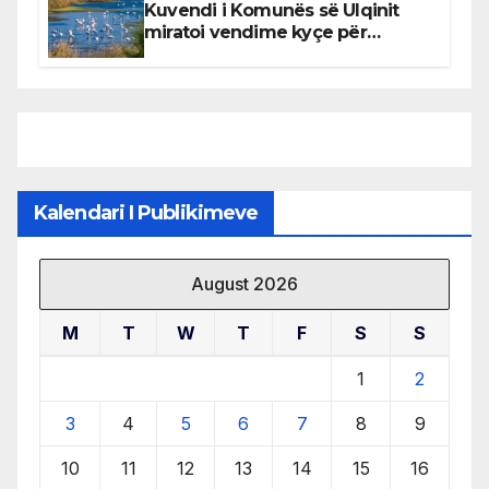
Kuvendi i Komunës së Ulqinit
miratoi vendime kyçe për
mbrojtjen e natyrës dhe
menaxhimin e qëndrueshëm të
burimeve më të çmuara
Kalendari I Publikimeve
August 2026
M
T
W
T
F
S
S
1
2
3
4
5
6
7
8
9
10
11
12
13
14
15
16