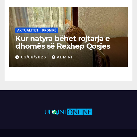
AKTUALITET
KRONIKË
Kur natyra bëhet rojtarja e
dhomës së Rexhep Qosjes
03/08/2026
ADMINI