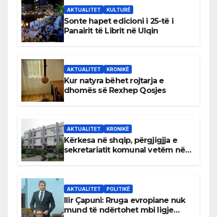
AKTUALITET
KULTURË
Sonte hapet edicioni i 25-të i
Panairit të Librit në Ulqin
AKTUALITET
KRONIKË
Kur natyra bëhet rojtarja e
dhomës së Rexhep Qosjes
AKTUALITET
KRONIKË
Kërkesa në shqip, përgjigjja e
sekretariatit komunal vetëm në
gjuhën malazeze
AKTUALITET
POLITIKË
Ilir Çapuni: Rruga evropiane nuk
mund të ndërtohet mbi ligje