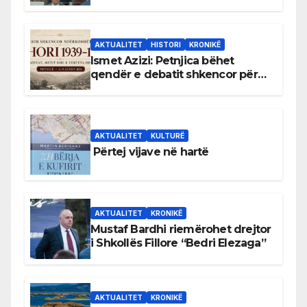
antikushtetuese
AKTUALITET
HISTORI
KRONIKË
Ismet Azizi: Petnjica bëhet
qendër e debatit shkencor për
Bihorin gjatë viteve 1939–1948
AKTUALITET
KULTURË
Përtej vijave në hartë
AKTUALITET
KRONIKË
Mustaf Bardhi riemërohet drejtor
i Shkollës Fillore “Bedri Elezaga”
AKTUALITET
KRONIKË