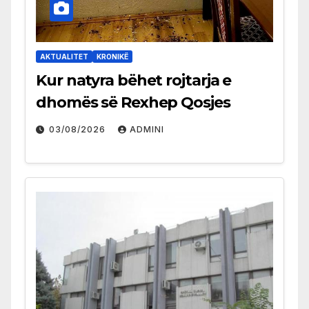
AKTUALITET
KRONIKË
Kur natyra bëhet rojtarja e
dhomës së Rexhep Qosjes
03/08/2026
ADMINI