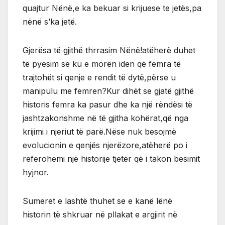
quajtur Nënë,e ka bekuar si krijuese te jetës,pa
nënë s’ka jetë.
Gjerësa të gjithë thrrasim Nënë!atëherë duhet
të pyesim se ku e morën iden që femra të
trajtohët si qenje e rendit të dytë,përse u
manipulu me femren?Kur dihët se gjatë gjithë
historis femra ka pasur dhe ka një rëndësi të
jashtzakonshme në të gjitha kohërat,që nga
krijimi i njeriut të parë.Nëse nuk besojmë
evolucionin e qenjës njerëzore,atëherë po i
referohemi një historije tjetër që i takon besimit
hyjnor.
Sumeret e lashtë thuhet se e kanë lënë
historin të shkruar në pllakat e argjirit në