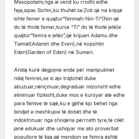
Mesopotami,nga ai vend ku rrodhi edhe
feja,sipas Sichin,ku thuhët se:Zoti që na krijojë
ishte femer e quajtur”Ninmah-Nin-Ti”(Nin që
do të thotë femer,kurse “Ti” do të thotë jetë)e
quajtur”femra e jetës”,që krijuan Adamu dhe
Tiamat(Adamin dhe Even),në kopshtin
Eden(Garden of Eden) në Sumeri.
Andaj kurë dëgjojme ende për manipulimet
ndaj femres,se si ajo trajtohët duke
abuzuar,nënçmuar,degraduar mizorisht edhe
eliminuar fizikisht,duke mos e kursyar atë edhe
para fëmive të sajë,ku e gjithë kjo bëhet nga
bindjet e meshkujve të dobët dhe të
indoktrinuar nga shoqëria përrreth tyre,të cilët
janë edukuar dhe ushqyar me ato proverbat
popullore të liga,që mendojn se femra është