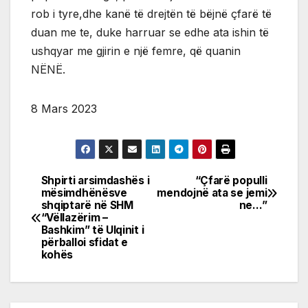
rob i tyre,dhe kanë të drejtën të bëjnë çfarë të
duan me te, duke harruar se edhe ata ishin të
ushqyar me gjirin e një femre, që quanin
NËNË.
8 Mars 2023
Shpirti arsimdashës i
“Çfarë populli
Post
mësimdhënësve
mendojnë ata se jemi
shqiptarë në SHM
ne…”
navigation
“Vëllazërim –
Bashkim” të Ulqinit i
përballoi sfidat e
kohës