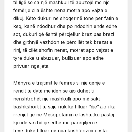
të ligë se sa një mashkull të abuzojë me një
femër,e cila është nëna,motra apo vajza e
dikuj. Këto dukuri në shoqërinë tonë për fatin e
keq, kanë ndodhur dhe po ndodhin ende edhe
sot, dukuri që është përcjellur brez pas brezi
dhe gjithnjë vazhdon të përcillët tek brezat e
rinj, të cilët shofin nënat, motrat apo vajzat e
tyre duke u abuzuar, bullizuar apo edhe
privuar nga jeta.
Mënyra e trajtimit të femres si një qenje e
rendit të dytë,me iden se ajo duhet ti
nënshtrohët një mashkulli apo më sakt
bashkshortit të sajë nuk ka filluar “dje”,ajo i ka
rrënjët që në Mesopotamin e lashtë,ku pastaj
kjo ide vazhdojë edhe me paraqitjen e
feve,duke filluar që nga krishterizmi,pastaj