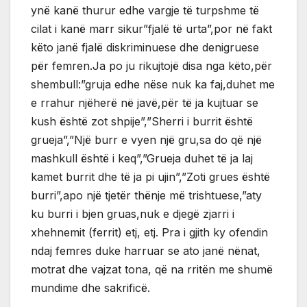
ynë kanë thurur edhe vargje të turpshme të
cilat i kanë marr sikur”fjalë të urta”,por në fakt
këto janë fjalë diskriminuese dhe denigruese
për femren.Ja po ju rikujtojë disa nga këto,për
shembull:”gruja edhe nëse nuk ka faj,duhet me
e rrahur njëherë në javë,për të ja kujtuar se
kush është zot shpije”,”Sherri i burrit është
grueja”,”Një burr e vyen një gru,sa do që një
mashkull është i keq”,”Grueja duhet të ja laj
kamet burrit dhe të ja pi ujin”,”Zoti grues është
burri”,apo një tjetër thënje më trishtuese,”aty
ku burri i bjen gruas,nuk e djegë zjarri i
xhehnemit (ferrit) etj, etj. Pra i gjith ky ofendin
ndaj femres duke harruar se ato janë nënat,
motrat dhe vajzat tona, që na rritën me shumë
mundime dhe sakrificë.