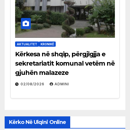
AKTUALITET
KRONIKË
Kërkesa në shqip, përgjigjja e
sekretariatit komunal vetëm në
gjuhën malazeze
02/08/2026
ADMINI
Kërko Në Ulqini Online