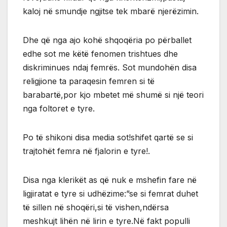
kaloj në smundje ngjitse tek mbarë njerëzimin.
Dhe që nga ajo kohë shqoqëria po përballet
edhe sot me këtë fenomen trishtues dhe
diskriminues ndaj femrës. Sot mundohën disa
religjione ta paraqesin femren si të
barabartë,por kjo mbetet më shumë si një teori
nga foltoret e tyre.
Po të shikoni disa media sot!shifet qartë se si
trajtohët femra në fjalorin e tyre!.
Disa nga klerikët as që nuk e mshefin fare në
ligjiratat e tyre si udhëzime:”se si femrat duhet
të sillen në shoqëri,si të vishen,ndërsa
meshkujt lihën në lirin e tyre.Në fakt populli