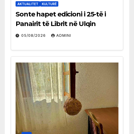
AKTUALITET
KULTURË
Sonte hapet edicioni i 25-të i
Panairit të Librit në Ulqin
05/08/2026
ADMINI