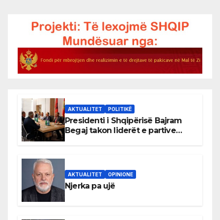
AKTUALITET
POLITIKË
Presidenti i Shqipërisë Bajram
Begaj takon liderët e partive
shqiptare në Ulqin
AKTUALITET
OPINIONE
Njerka pa ujë