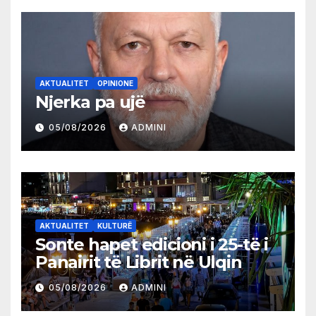
AKTUALITET
OPINIONE
Njerka pa ujë
05/08/2026
ADMINI
AKTUALITET
KULTURË
Sonte hapet edicioni i 25-të i
Panairit të Librit në Ulqin
05/08/2026
ADMINI