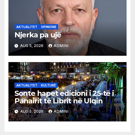
AKTUALITET
OPINIONE
Njerka pa ujë
AUG 5, 2026
ADMINI
AKTUALITET
KULTURË
Sonte hapet edicioni i 25-të i
Panairit të Librit në Ulqin
AUG 5, 2026
ADMINI