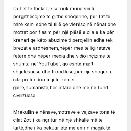
Duhet të theksojë se nuk mundemi ti
përgjithësojmë të gjithë shoqërinë, për fat të
mirë kemi edhe të tillë që vlerësojnë nënat dhe
motrat por flasim për një pjësë e cila e ka për
krenari që këto abuzime ti përcjellin edhe tek
brezat e ardhëshëm,nëpër mes të ligjiratave
fetare dhe nëpër media dhe vidio inçizime të
shumta në”YouTube”,kjo është mjaft
shqetësuese dhe tronditëse,për një shoqëri e
cila pretendon të jetë zemër
gjërë,humaniste,besimtare dhe më në fund
civilizuese.
Mrekullin e nënave,motrave e vajzave tona të
cilat Zoti i ka ngritur në një shkallë më të
lartë,dhe i ka bekuar ata me emrin magjik të