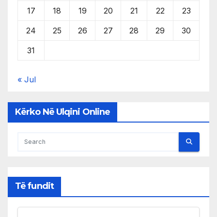
17
18
19
20
21
22
23
24
25
26
27
28
29
30
31
« Jul
Kërko Në Ulqini Online
Të fundit