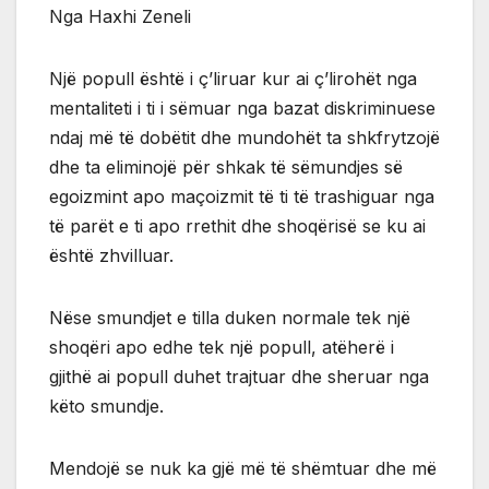
Nga Haxhi Zeneli
Një popull është i ç’liruar kur ai ç’lirohët nga
mentaliteti i ti i sëmuar nga bazat diskriminuese
ndaj më të dobëtit dhe mundohët ta shkfrytzojë
dhe ta eliminojë për shkak të sëmundjes së
egoizmint apo maçoizmit të ti të trashiguar nga
të parët e ti apo rrethit dhe shoqërisë se ku ai
është zhvilluar.
Nëse smundjet e tilla duken normale tek një
shoqëri apo edhe tek një popull, atëherë i
gjithë ai popull duhet trajtuar dhe sheruar nga
këto smundje.
Mendojë se nuk ka gjë më të shëmtuar dhe më