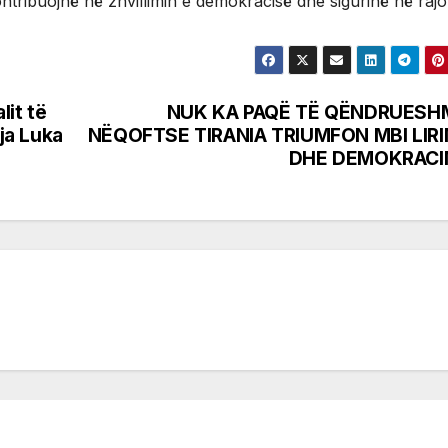
ntribuojnë në zhvillimin e demokracisë dhe sigurinë në rajon
lit të
NUK KA PAQË TË QËNDRUESH
ja Luka
NËQOFTSE TIRANIA TRIUMFON MBI LIRI
DHE DEMOKRACI