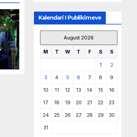
të burimeve më
të çmuara
Kalendari I Publikimeve
August 2026
M
T
W
T
F
S
S
 në
1
2
3
4
5
6
7
8
9
10
11
12
13
14
15
16
17
18
19
20
21
22
23
24
25
26
27
28
29
30
31