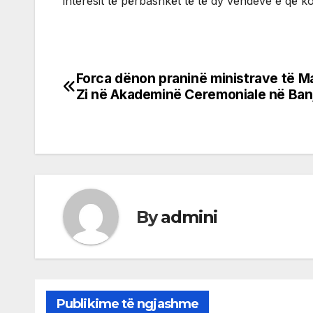
interesit të përbashkët të të dy vendeve e që ko
Forca dënon praninë ministrave të Ma
Post
Zi në Akademinë Ceremoniale në Ban
navigation
By
admini
Publikime të ngjashme