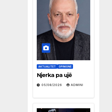
AKTUALITET
OPINIONE
Njerka pa ujë
05/08/2026
ADMINI