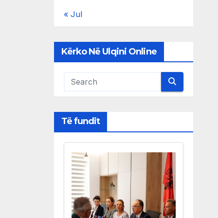
« Jul
Kërko Në Ulqini Online
Të fundit