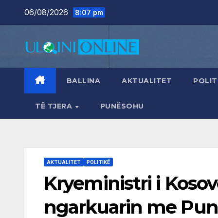
Skip
06/08/2026
8:07 pm
to
content
BALLINA
AKTUALITET
POLIT
TË TJERA
PUNËSOHU
AKTUALITET
POLITIKË
Kryeministri i Kosov
ngarkuarin me Pun