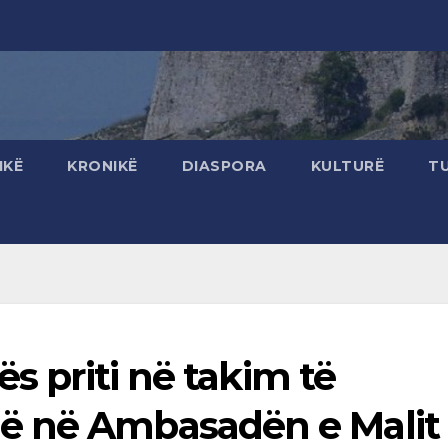
IKË
KRONIKË
DIASPORA
KULTURË
T
ës priti në takim të
ë në Ambasadën e Malit 