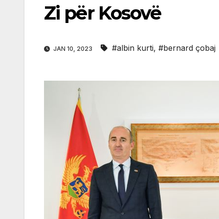
Zi për Kosovë
#albin kurti
,
#bernard çobaj
JAN 10, 2023