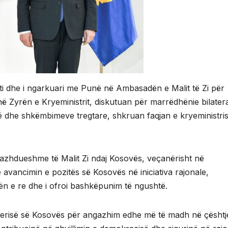
rti dhe i ngarkuari me Punë në Ambasadën e Malit të Zi për
ë Zyrën e Kryeministrit, diskutuan për marrëdhënie bilater
dhe shkëmbimeve tregtare, shkruan faqjan e kryeministris
azhdueshme të Malit Zi ndaj Kosovës, veçanërisht në
vancimin e pozitës së Kosovës në iniciativa rajonale,
rën e re dhe i ofroi bashkëpunim të ngushtë.
 Qeverisë së Kosovës për angazhim edhe më të madh në çështj