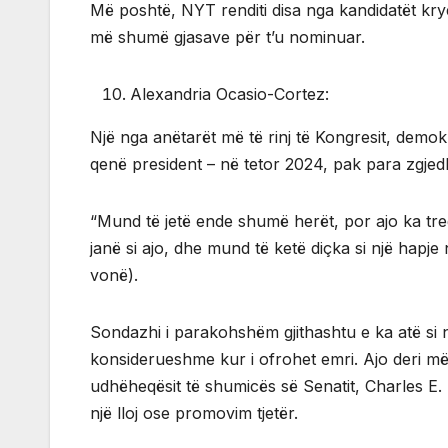
Më poshtë, NYT renditi disa nga kandidatët kry
më shumë gjasave për t’u nominuar.
Alexandria Ocasio-Cortez:
Një nga anëtarët më të rinj të Kongresit, dem
qenë president – në tetor 2024, pak para zgjed
“Mund të jetë ende shumë herët, por ajo ka tre
janë si ajo, dhe mund të ketë diçka si një hapje
vonë).
Sondazhi i parakohshëm gjithashtu e ka atë si n
konsiderueshme kur i ofrohet emri. Ajo deri më 
udhëheqësit të shumicës së Senatit, Charles E
një lloj ose promovim tjetër.