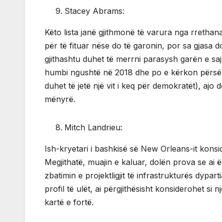
Stacey Abrams:
Këto lista janë gjithmonë të varura nga rrethan
për të fituar nëse do të garonin, por sa gjasa 
gjithashtu duhet të merrni parasysh garën e saj 
humbi ngushtë në 2018 dhe po e kërkon përsëri. N
duhet të jetë një vit i keq për demokratët), ajo
mënyrë.
Mitch Landrieu:
Ish-kryetari i bashkisë së New Orleans-it konsid
Megjithatë, muajin e kaluar, dolën prova se ai 
zbatimin e projektligjit të infrastrukturës dypa
profil të ulët, ai përgjithësisht konsiderohet s
kartë e fortë.