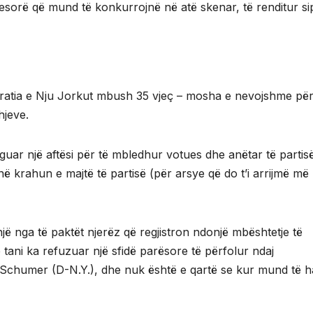
esorë që mund të konkurrojnë në atë skenar, të renditur si
okratia e Nju Jorkut mbush 35 vjeç – mosha e nevojshme për
hjeve.
guar një aftësi për të mbledhur votues dhe anëtar të partis
 në krahun e majtë të partisë (për arsye që do t’i arrijmë më
jë nga të paktët njerëz që regjistron ndonjë mbështetje të
tani ka refuzuar një sfidë parësore të përfolur ndaj
. Schumer (D-N.Y.), dhe nuk është e qartë se kur mund të h