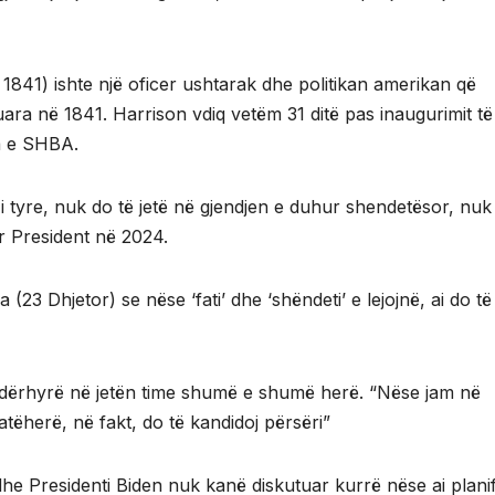
 1841) ishte një oficer ushtarak dhe politikan amerikan që
uara në 1841. Harrison vdiq vetëm 31 ditë pas inaugurimit të t
ia e SHBA.
 tyre, nuk do të jetë në gjendjen e duhur shendetësor, nuk
r President në 2024.
 Dhjetor) se nëse ‘fati’ dhe ‘shëndeti’ e lejojnë, ai do të
a ndërhyrë në jetën time shumë e shumë herë. “Nëse jam në
atëherë, në fakt, do të kandidoj përsëri”
he Presidenti Biden nuk kanë diskutuar kurrë nëse ai plani