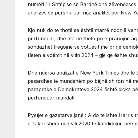
numëri 1 i Shtëpisë së Bardhë dhe zëvendeses së
analizës së përshkruar nga analitët për New Y
Kjo nuk do të thotë se është marrë ndonjë vendi
përfunduar, dhe ata në thelb po e pranojnë aq 
sondazhet tregojnë se votuesit me prirje demo
fletën e votimit në vitin 2024 – gjë që është s
Dhe ndërsa analizat e New York Times dhe të t
pasardhës të mundshëm po bëjnë xhiron në mëny
paraprake e Demokratëve 2024 është diçka për t
përfunduar mandati
Pyetjet e gazetarve janë : A do të ishte Harris
e zakonshëm nga viti 2020 të kandidojnë përsë