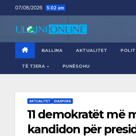
Skip
07/08/2026
5:02 am
to
content
BALLINA
AKTUALITET
POLIT
TË TJERA
PUNËSOHU
AKTUALITET
DIASPORA
11 demokratët më m
kandidon për presid