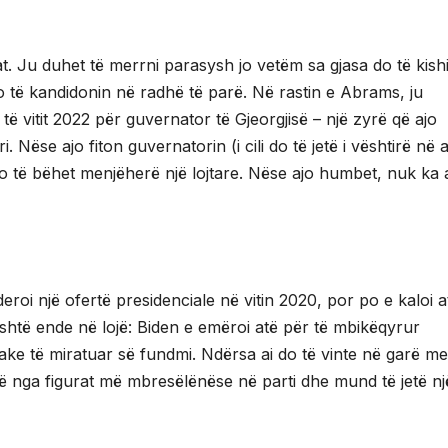
at. Ju duhet të merrni parasysh jo vetëm sa gjasa do të kish
do të kandidonin në radhë të parë. Në rastin e Abrams, ju
të vitit 2022 për guvernator të Gjeorgjisë – një zyrë që ajo
ëse ajo fiton guvernatorin (i cili do të jetë i vështirë në 
 do të bëhet menjëherë një lojtare. Nëse ajo humbet, nuk ka 
eroi një ofertë presidenciale në vitin 2020, por po e kaloi a
është ende në lojë: Biden e emëroi atë për të mbikëqyrur
rtiake të miratuar së fundmi. Ndërsa ai do të vinte në garë me
i një nga figurat më mbresëlënëse në parti dhe mund të jetë nj