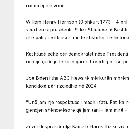
një muaj më vonë.
William Henry Harrison (9 shkurt 1773 – 4 prill
shërbeu si presidenti i 9-të i Shteteve të Bashk
dhe pati presidencën më të shkurtër në histor
Kështuqë edhe për demokratët nëse Presidenti i
ndonjë çudi që të nisin garën brenda partisë pë
Joe Biden i tha ABC News të mërkurën mbrëma (23
kandidojë për rizgjedhje në 2024.
“Unë jam një respektues i madh i fatit. Fati k
gjendjen shëndetësore që jam tani – jam mirë – 
Zëvendëspresidentja Kamala Harris tha se ajo d