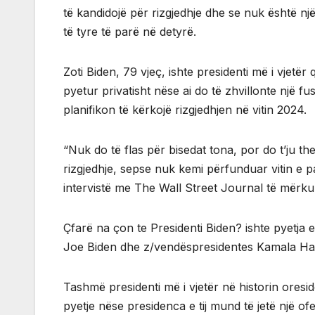
të kandidojë për rizgjedhje dhe se nuk është një
të tyre të parë në detyrë.
Zoti Biden, 79 vjeç, ishte presidenti më i vjetër 
pyetur privatisht nëse ai do të zhvillonte një f
planifikon të kërkojë rizgjedhjen në vitin 2024.
“Nuk do të flas për bisedat tona, por do t’ju t
rizgjedhje, sepse nuk kemi përfunduar vitin e p
intervistë me The Wall Street Journal të mërku
Çfarë na çon te Presidenti Biden? ishte pyetja 
Joe Biden dhe z/vendëspresidentes Kamala Ha
Tashmë presidenti më i vjetër në historin ore
pyetje nëse presidenca e tij mund të jetë një of