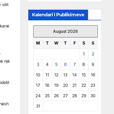
të burimeve më
vitit
të çmuara
Kalendari I Publikimeve
ë kanë
August 2026
M
T
W
T
F
S
S
1
2
r
ë një
3
4
5
6
7
8
9
10
11
12
13
14
15
16
detit
17
18
19
20
21
22
23
24
25
26
27
28
29
30
ohësh
31