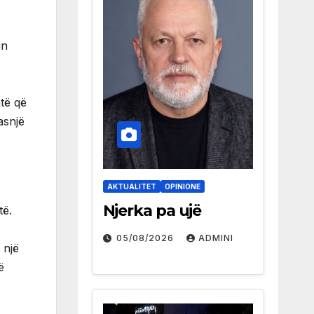
in
atë që
asnjë
AKTUALITET
OPINIONE
Njerka pa ujë
të.
05/08/2026
ADMINI
 një
ë