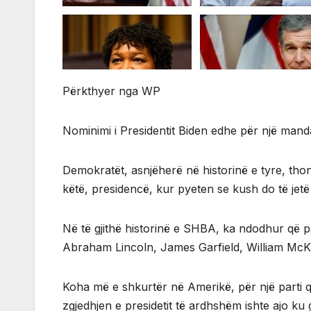
Përkthyer nga WP
Nominimi i Presidentit Biden edhe për një manda
Demokratët, asnjëherë në historinë e tyre, tho
këtë, presidencë, kur pyeten se kush do të jetë
Në të gjithë historinë e SHBA, ka ndodhur që 
Abraham Lincoln, James Garfield, William McKin
Koha më e shkurtër në Amerikë, për një parti që
zgjedhjen e presidetit të ardhshëm ishte ajo ku g