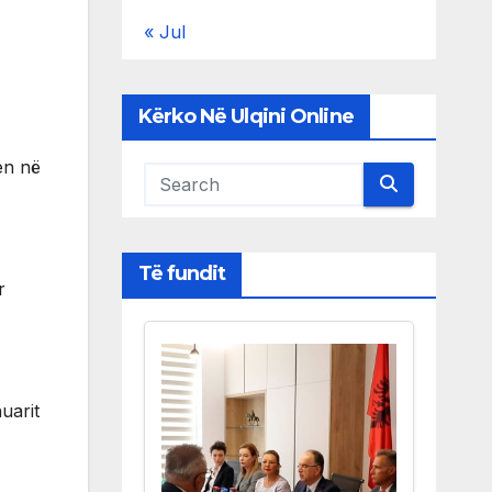
« Jul
Kërko Në Ulqini Online
en në
Të fundit
r
uarit