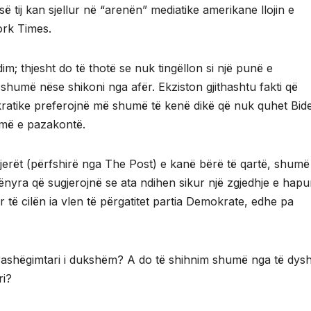
 tij kan sjellur në “arenën” mediatike amerikane llojin e
ork Times.
m; thjesht do të thotë se nuk tingëllon si një punë e
shumë nëse shikoni nga afër. Ekziston gjithashtu fakti që
kratike preferojnë më shumë të kenë dikë që nuk quhet Bid
humë e pazakontë.
jerët (përfshirë nga The Post) e kanë bërë të qartë, shumë
ra që sugjerojnë se ata ndihen sikur një zgjedhje e hapu
ë cilën ia vlen të përgatitet partia Demokrate, edhe pa
 trashëgimtari i dukshëm? A do të shihnim shumë nga të dysh
ri?