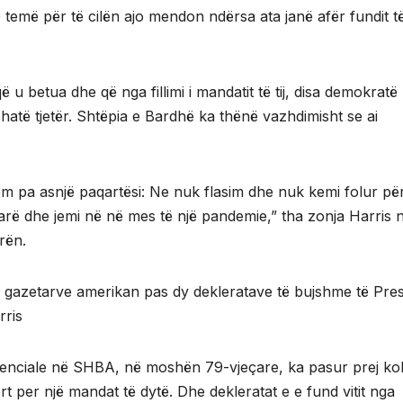
 temë për të cilën ajo mendon ndërsa ata janë afër fundit të 
që u betua dhe që nga fillimi i mandatit të tij, disa demokrat
ushatë tjetër. Shtëpia e Bardhë ka thënë vazhdimisht se ai
hem pa asnjë paqartësi: Ne nuk flasim dhe nuk kemi folur pë
arë dhe jemi në në mes të një pandemie,” tha zonja Harris n
rën.
e gazetarve amerikan pas dy dekleratave të bujshme të Presi
rris
sidenciale në SHBA, në moshën 79-vjeçare, ka pasur prej k
ert per një mandat të dytë. Dhe dekleratat e e fund vitit nga