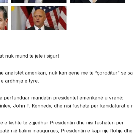
t nuk mund të jetë i sigurt
në analistët amerikan, nuk kan qenë më të “çoroditur” se s
 e ardhmja e tyre.
pa përfunduar mandatin presidentët amerikanë u vranë:
ley, John F. Kennedy, dhe nisi fushata për kanidaturat e r
 e kishte te zgjedhur Presidentin dhe nisi fushatën për
jatë një fjalimi inaugurues, Presidentin e kapi një ftohje dhe