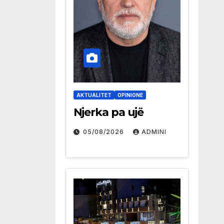
AKTUALITET
OPINIONE
Njerka pa ujë
05/08/2026
ADMINI