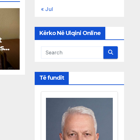
« Jul
Kërko Në Ulqini Online
t
ës
s
Të fundit