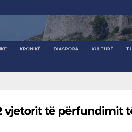
IKË
KRONIKË
DIASPORA
KULTURË
T
 vjetorit të përfundimit t