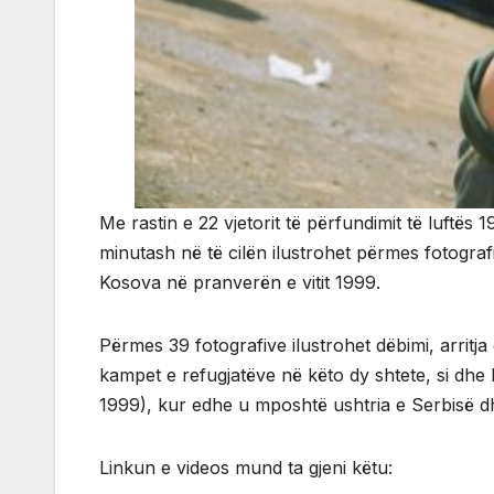
Me rastin e 22 vjetorit të përfundimit të luft
minutash në të cilën ilustrohet përmes fotografi
Kosova në pranverën e vitit 1999.
Përmes 39 fotografive ilustrohet dëbimi, arritj
kampet e refugjatëve në këto dy shtete, si dhe k
1999), kur edhe u mposhtë ushtria e Serbisë d
Linkun e videos mund ta gjeni këtu: