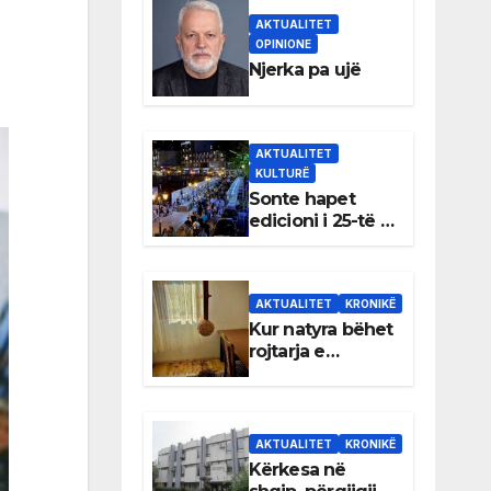
AKTUALITET
OPINIONE
Njerka pa ujë
AKTUALITET
KULTURË
Sonte hapet
edicioni i 25-të i
Panairit të Librit
në Ulqin
AKTUALITET
KRONIKË
Kur natyra bëhet
rojtarja e
dhomës së
Rexhep Qosjes
AKTUALITET
KRONIKË
Kërkesa në