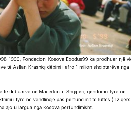
ës 1998-1999, Fondacioni Kosova Exodus99 ka prodhuar një v
ve të Asllan Krasniqi dëbimi i afro 1 milion shqiptarëve nga
a e të dëbuarve në Maqedoni e Shqipëri, qëndrimi i tyre në
thimi i tyre në vendlindje pas përfundimit të luftës ( 12 qer
he ajo u largua nga Kosova përfundimisht.