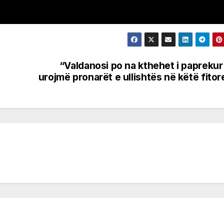
“Valdanosi po na kthehet i paprekur 
urojmë pronarët e ullishtës në këtë fitor