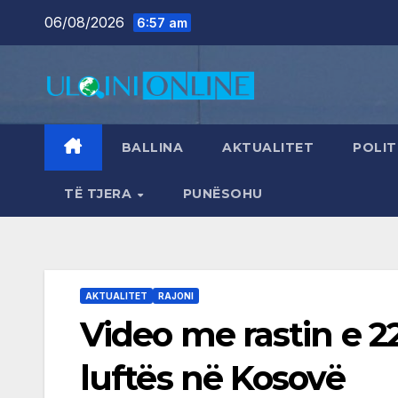
Skip
06/08/2026
6:57 am
to
content
BALLINA
AKTUALITET
POLIT
TË TJERA
PUNËSOHU
AKTUALITET
RAJONI
Video me rastin e 22
luftës në Kosovë