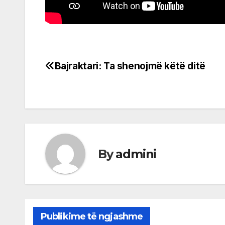
Bajraktari: Ta shenojmë këtë ditë
Post
navigation
By
admini
Publikime të ngjashme