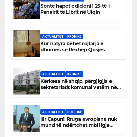
Sonte hapet edicioni i 25-të i
Panairit të Librit në Ulqin
AKTUALITET
KRONIKË
Kur natyra bëhet rojtarja e
dhomës së Rexhep Qosjes
AKTUALITET
KRONIKË
Kërkesa në shqip, përgjigjja e
sekretariatit komunal vetëm në
gjuhën malazeze
AKTUALITET
POLITIKË
Ilir Çapuni: Rruga evropiane nuk
mund të ndërtohet mbi ligje
antikushtetuese