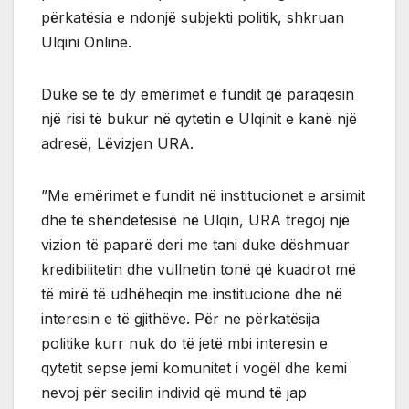
përkatësia e ndonjë subjekti politik, shkruan
Ulqini Online.
Duke se të dy emërimet e fundit që paraqesin
një risi të bukur në qytetin e Ulqinit e kanë një
adresë, Lëvizjen URA.
”Me emërimet e fundit në institucionet e arsimit
dhe të shëndetësisë në Ulqin, URA tregoj një
vizion të paparë deri me tani duke dëshmuar
kredibilitetin dhe vullnetin tonë që kuadrot më
të mirë të udhëheqin me institucione dhe në
interesin e të gjithëve. Për ne përkatësija
politike kurr nuk do të jetë mbi interesin e
qytetit sepse jemi komunitet i vogël dhe kemi
nevoj për secilin individ që mund të jap