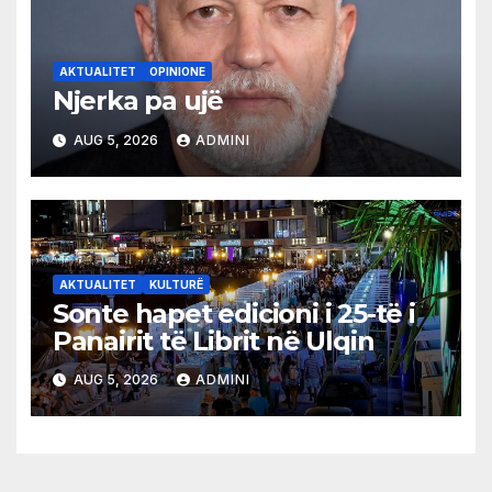
AKTUALITET
OPINIONE
Njerka pa ujë
AUG 5, 2026
ADMINI
AKTUALITET
KULTURË
Sonte hapet edicioni i 25-të i
Panairit të Librit në Ulqin
AUG 5, 2026
ADMINI