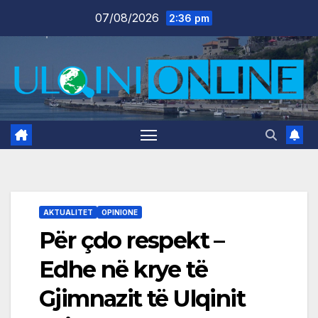
Skip
07/08/2026
2:36 pm
to
content
AKTUALITET
OPINIONE
Për çdo respekt –
Edhe në krye të
Gjimnazit të Ulqinit