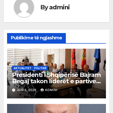
By
admini
Publikime të ngjashme
AKTUALITET
POLITIKË
Presidenti i Shqipërisë Bajram
Begaj takon liderët e partive
shqiptare në Ulqin
AUG 6, 2026
ADMINI