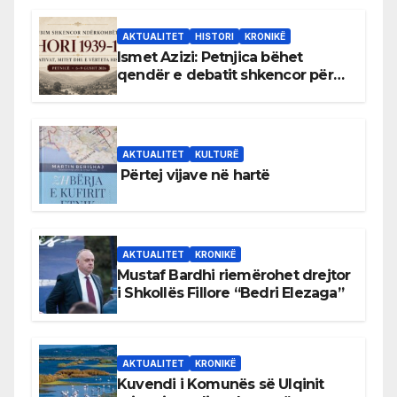
AKTUALITET
HISTORI
KRONIKË
Ismet Azizi: Petnjica bëhet
qendër e debatit shkencor për
Bihorin gjatë viteve 1939–1948
AKTUALITET
KULTURË
Përtej vijave në hartë
AKTUALITET
KRONIKË
Mustaf Bardhi riemërohet drejtor
i Shkollës Fillore “Bedri Elezaga”
AKTUALITET
KRONIKË
Kuvendi i Komunës së Ulqinit