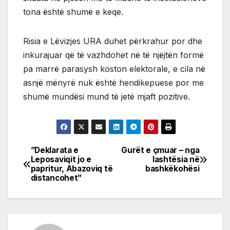
tona është shumë e keqe.
Risia e Lëvizjes URA duhet përkrahur por dhe
inkurajuar që të vazhdohet në të njëjtën formë
pa marrë parasysh koston elektorale, e cila në
asnjë mënyrë nuk është hendikepuese por me
shumë mundësi mund të jetë mjaft pozitive.
”Deklarata e
Gurët e çmuar – nga
Post
Leposaviqit jo e
lashtësia në
papritur, Abazoviq të
bashkëkohësi
navigation
distancohet”