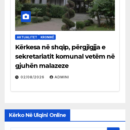
AKTUALITET
KRONIKË
Kërkesa në shqip, përgjigjja e
sekretariatit komunal vetëm në
gjuhën malazeze
02/08/2026
ADMINI
Kërko Në Ulqini Online