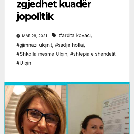
zgjedhet kuadër
jopolitik
#ardita kovaci
,
MAR 28, 2021
#gjimnazi ulqinit
,
#sadije hollaj
,
#Shkolla mesme Ulqin
,
#shtepia e shendetit
,
#Ulqin