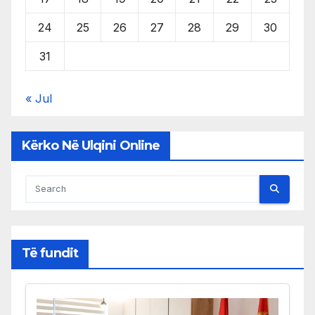
24
25
26
27
28
29
30
31
« Jul
Kërko Në Ulqini Online
Të fundit