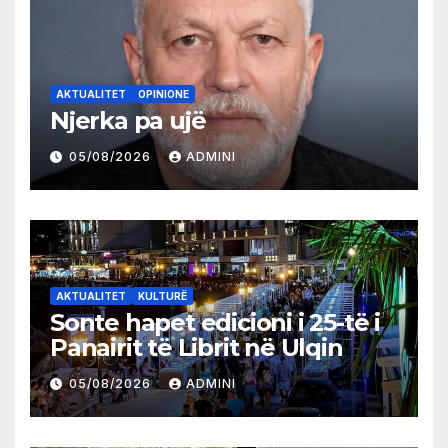
AKTUALITET
OPINIONE
Njerka pa ujë
05/08/2026
ADMINI
AKTUALITET
KULTURË
Sonte hapet edicioni i 25-të i
Panairit të Librit në Ulqin
05/08/2026
ADMINI