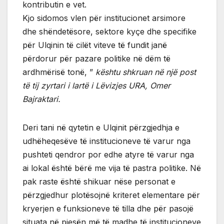
kontributin e vet.
Kjo sidomos vlen për institucionet arsimore
dhe shëndetësore, sektore kyçe dhe specifike
për Ulqinin të cilët viteve të fundit janë
përdorur për pazare politike në dëm të
ardhmërisë tonë, ”
kështu shkruan në një post
të tij zyrtari i lartë i Lëvizjes URA, Omer
Bajraktari.
Deri tani në qytetin e Ulqinit përzgjedhja e
udhëheqesëve të institucioneve të varur nga
pushteti qendror por edhe atyre të varur nga
ai lokal është bërë me vija të pastra politike. Në
pak raste është shikuar nëse personat e
përzgjedhur plotësojnë kriteret elementare për
kryerjen e funksioneve të tilla dhe për pasojë
situata në pjesën më të madhe të institucioneve