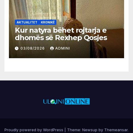
AKTUALITET
KRONIKË
Kur natyra bëhet rojtarja e
dhomës së Rexhep Qosjes
03/08/2026
ADMINI
Proudly powered by WordPress
|
Theme:
Newsup
by
Themeansar
.