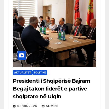
AKTUALITET
POLITIKË
Presidenti i Shqipërisë Bajram
Begaj takon liderët e partive
shqiptare në Ulqin
06/08/2026
ADMINI