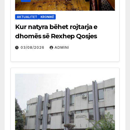
AKTUALITET
KRONIKË
Kur natyra bëhet rojtarja e
dhomës së Rexhep Qosjes
03/08/2026
ADMINI