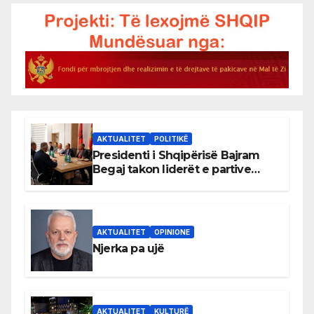
AKTUALITET
POLITIKË
Presidenti i Shqipërisë Bajram
Begaj takon liderët e partive
shqiptare në Ulqin
AKTUALITET
OPINIONE
Njerka pa ujë
AKTUALITET
KULTURË