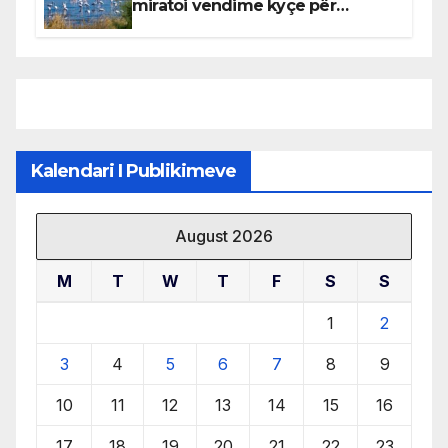
miratoi vendime kyçe për
mbrojtjen e natyrës dhe
menaxhimin e qëndrueshëm të
burimeve më të çmuara
Kalendari I Publikimeve
August 2026
M
T
W
T
F
S
S
1
2
3
4
5
6
7
8
9
10
11
12
13
14
15
16
17
18
19
20
21
22
23