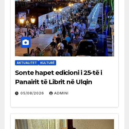
AKTUALITET
KULTURË
Sonte hapet edicioni i 25-të i
Panairit të Librit në Ulqin
05/08/2026
ADMINI