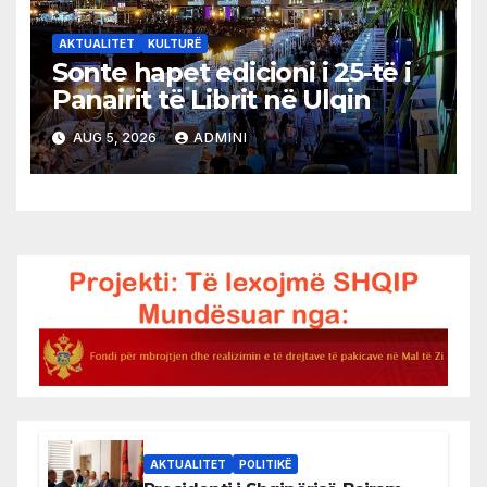
AKTUALITET
KULTURË
Sonte hapet edicioni i 25-të i
Panairit të Librit në Ulqin
AUG 5, 2026
ADMINI
AKTUALITET
POLITIKË