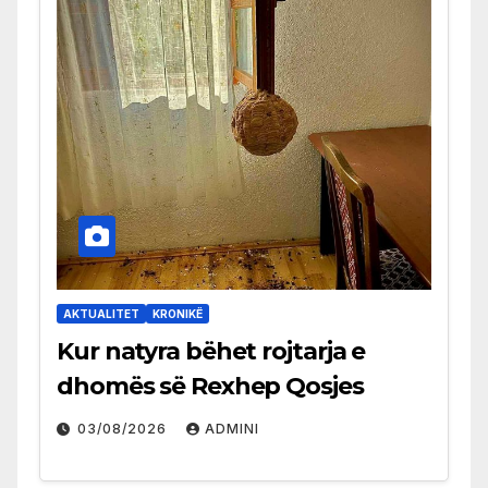
AKTUALITET
KRONIKË
Kur natyra bëhet rojtarja e
dhomës së Rexhep Qosjes
03/08/2026
ADMINI