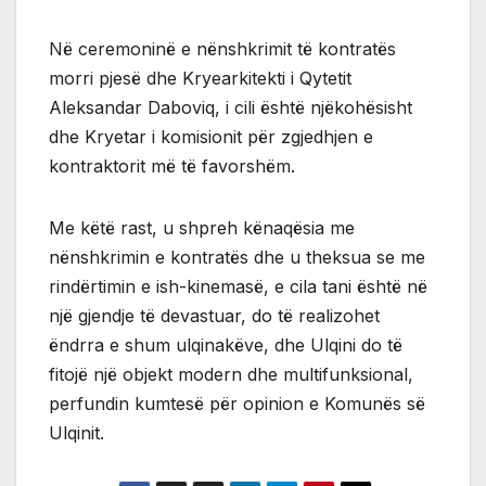
Në ceremoninë e nënshkrimit të kontratës
morri pjesë dhe Kryearkitekti i Qytetit
Aleksandar Daboviq, i cili është njëkohësisht
dhe Kryetar i komisionit për zgjedhjen e
kontraktorit më të favorshëm.
Me këtë rast, u shpreh kënaqësia me
nënshkrimin e kontratës dhe u theksua se me
rindërtimin e ish-kinemasë, e cila tani është në
një gjendje të devastuar, do të realizohet
ëndrra e shum ulqinakëve, dhe Ulqini do të
fitojë një objekt modern dhe multifunksional,
perfundin kumtesë për opinion e Komunës së
Ulqinit.