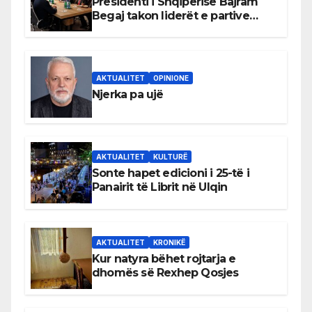
Presidenti i Shqipërisë Bajram
Begaj takon liderët e partive
shqiptare në Ulqin
AKTUALITET
OPINIONE
Njerka pa ujë
AKTUALITET
KULTURË
Sonte hapet edicioni i 25-të i
Panairit të Librit në Ulqin
AKTUALITET
KRONIKË
Kur natyra bëhet rojtarja e
dhomës së Rexhep Qosjes