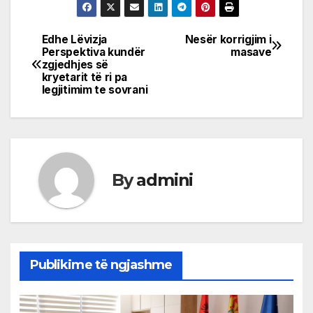
Edhe Lëvizja
Nesër korrigjim i
Post
Perspektiva kundër
masave
zgjedhjes së
navigation
kryetarit të ri pa
legjitimim te sovrani
By
admini
Publikime të ngjashme