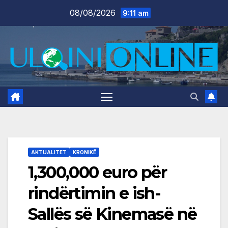
Skip
08/08/2026
9:11 am
to
content
AKTUALITET
KRONIKË
1,300,000 euro për
rindërtimin e ish-
Sallës së Kinemasë në