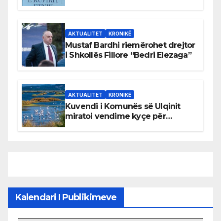
AKTUALITET
KRONIKË
Mustaf Bardhi riemërohet drejtor
i Shkollës Fillore “Bedri Elezaga”
AKTUALITET
KRONIKË
Kuvendi i Komunës së Ulqinit
miratoi vendime kyçe për
mbrojtjen e natyrës dhe
menaxhimin e qëndrueshëm të
burimeve më të çmuara
Kalendari I Publikimeve