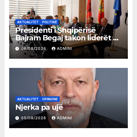
AKTUALITET
POLITIKË
Presidenti i Shqipërisë
Bajram Begaj takon liderët e
partive shqiptare në Ulqin
06/08/2026
ADMINI
AKTUALITET
OPINIONE
Njerka pa ujë
05/08/2026
ADMINI