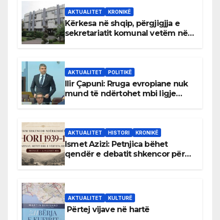
AKTUALITET
KRONIKË
Kërkesa në shqip, përgjigjja e
sekretariatit komunal vetëm në
gjuhën malazeze
AKTUALITET
POLITIKË
Ilir Çapuni: Rruga evropiane nuk
mund të ndërtohet mbi ligje
antikushtetuese
AKTUALITET
HISTORI
KRONIKË
Ismet Azizi: Petnjica bëhet
qendër e debatit shkencor për
Bihorin gjatë viteve 1939–1948
AKTUALITET
KULTURË
Përtej vijave në hartë