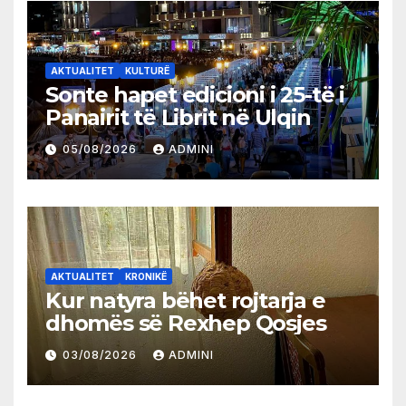
AKTUALITET
KULTURË
Sonte hapet edicioni i 25-të i
Panairit të Librit në Ulqin
05/08/2026
ADMINI
AKTUALITET
KRONIKË
Kur natyra bëhet rojtarja e
dhomës së Rexhep Qosjes
03/08/2026
ADMINI