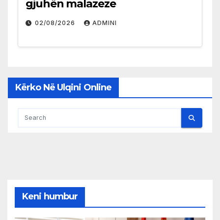
gjuhën malazeze
02/08/2026
ADMINI
Kërko Në Ulqini Online
Keni humbur