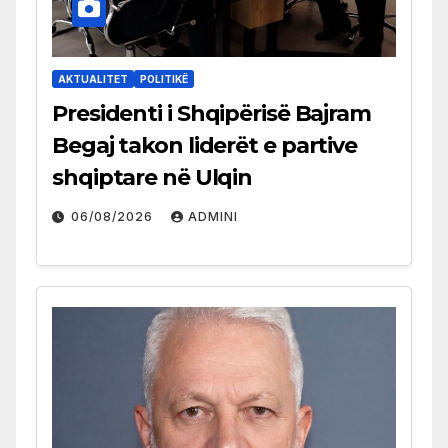
AKTUALITET
POLITIKË
Presidenti i Shqipërisë Bajram
Begaj takon liderët e partive
shqiptare në Ulqin
06/08/2026
ADMINI