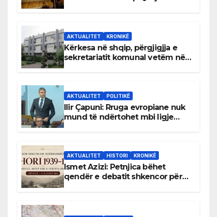
AKTUALITET
KRONIKË
Kërkesa në shqip, përgjigjja e
sekretariatit komunal vetëm në
gjuhën malazeze
AKTUALITET
POLITIKË
Ilir Çapuni: Rruga evropiane nuk
mund të ndërtohet mbi ligje
antikushtetuese
AKTUALITET
HISTORI
KRONIKË
Ismet Azizi: Petnjica bëhet
qendër e debatit shkencor për
Bihorin gjatë viteve 1939–1948