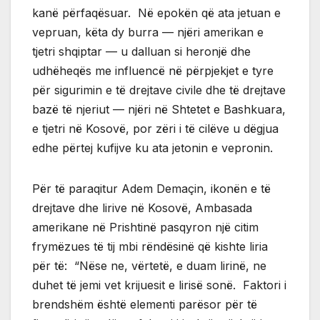
kanë përfaqësuar. Në epokën që ata jetuan e
vepruan, këta dy burra — njëri amerikan e
tjetri shqiptar — u dalluan si heronjë dhe
udhëheqës me influencë në përpjekjet e tyre
për sigurimin e të drejtave civile dhe të drejtave
bazë të njeriut — njëri në Shtetet e Bashkuara,
e tjetri në Kosovë, por zëri i të cilëve u dëgjua
edhe përtej kufijve ku ata jetonin e vepronin.
Për të paraqitur Adem Demaçin, ikonën e të
drejtave dhe lirive në Kosovë, Ambasada
amerikane në Prishtinë pasqyron një citim
frymëzues të tij mbi rëndësinë që kishte liria
për të: “Nëse ne, vërtetë, e duam lirinë, ne
duhet të jemi vet krijuesit e lirisë sonë. Faktori i
brendshëm është elementi parësor për të