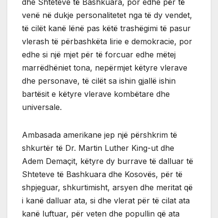
dhe Shteteve të Bashkuara, por edhe për të
venë në dukje personalitetet nga të dy vendet,
të cilët kanë lënë pas këtë trashëgimi të pasur
vlerash të përbashkëta lirie e demokracie, por
edhe si një mjet për të forcuar edhe mëtej
marrëdhëniet tona, nepërmjet këtyre vlerave
dhe personave, të cilët sa ishin gjallë ishin
bartësit e këtyre vlerave kombëtare dhe
universale.
Ambasada amerikane jep një përshkrim të
shkurtër të Dr. Martin Luther King-ut dhe
Adem Demaçit, këtyre dy burrave të dalluar të
Shteteve të Bashkuara dhe Kosovës, për të
shpjeguar, shkurtimisht, arsyen dhe meritat që
i kanë dalluar ata, si dhe vlerat për të cilat ata
kanë luftuar, për veten dhe popullin që ata