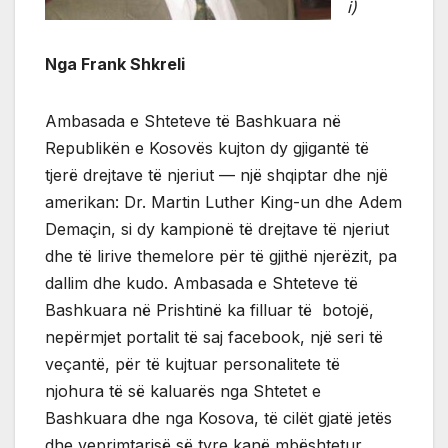
i)
Nga Frank Shkreli
Ambasada e Shteteve të Bashkuara në
Republikën e Kosovës kujton dy gjigantë të
tjerë drejtave të njeriut — një shqiptar dhe një
amerikan: Dr. Martin Luther King-un dhe Adem
Demaçin, si dy kampionë të drejtave të njeriut
dhe të lirive themelore për të gjithë njerëzit, pa
dallim dhe kudo. Ambasada e Shteteve të
Bashkuara në Prishtinë ka filluar të botojë,
nepërmjet portalit të saj facebook, një seri të
veçantë, për të kujtuar personalitete të
njohura të së kaluarës nga Shtetet e
Bashkuara dhe nga Kosova, të cilët gjatë jetës
dhe veprimtarisë së tyre kanë mbështetur