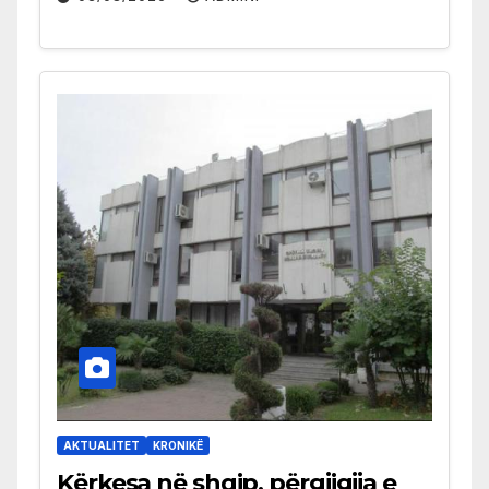
AKTUALITET
KRONIKË
Kërkesa në shqip, përgjigjja e