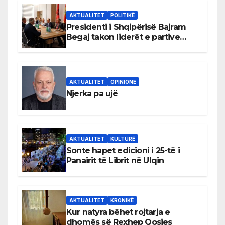
AKTUALITET
POLITIKË
Presidenti i Shqipërisë Bajram
Begaj takon liderët e partive
shqiptare në Ulqin
AKTUALITET
OPINIONE
Njerka pa ujë
AKTUALITET
KULTURË
Sonte hapet edicioni i 25-të i
Panairit të Librit në Ulqin
AKTUALITET
KRONIKË
Kur natyra bëhet rojtarja e
dhomës së Rexhep Qosjes