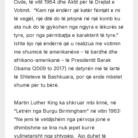
Civile, të vitit 1964 dhe Aktit për të Drejtat e
Votimit. “Kam një ëndërr që katër fëmijët e mi
të vegjël, një ditë do të jetojnë në një komb ku
ata nuk do të gjykohen nga ngjyra e lëkurës së
tyre, por nga përmbajtja e karakterit të tyre.”
Ishte kjo një ëndërrë që u realizua me votimin
me shumicë të amerikanëve – të bardhë dhe
afrikano-amerikanë – të Presidentit Barak
Obama (2009 to 2017) në detyrën më të lartë
të Shteteve të Bashkuara, por që ende mbetet
shumë për tu bërë.
Martin Luther King ka shkruar mbi lirinë, në
“Letrën nga Burgu Birmingham” në vitin 1963:
“Ne jemi të vetdijshëm nga përvoja jonë e
dhimbshme se liria nuk jepet kurrë
vullnetarisht nga shtypësi. Ajo duhet të