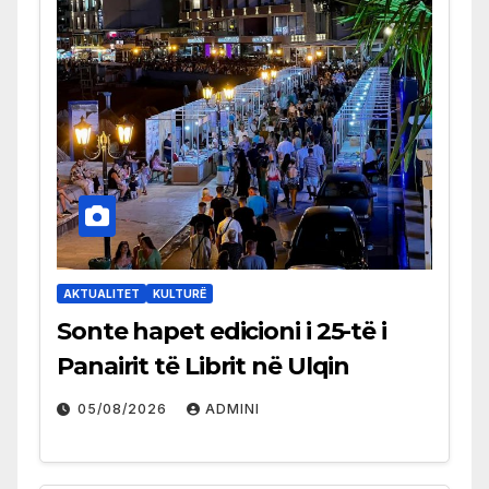
AKTUALITET
KULTURË
Sonte hapet edicioni i 25-të i
Panairit të Librit në Ulqin
05/08/2026
ADMINI