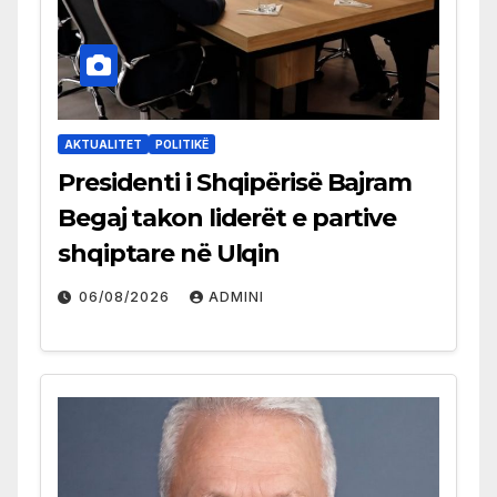
AKTUALITET
POLITIKË
Presidenti i Shqipërisë Bajram
Begaj takon liderët e partive
shqiptare në Ulqin
06/08/2026
ADMINI