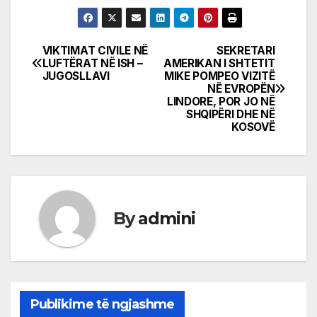
VIKTIMAT CIVILE NË
SEKRETARI
Post
LUFTËRAT NË ISH –
AMERIKAN I SHTETIT
JUGOSLLAVI
MIKE POMPEO VIZITË
navigation
NË EVROPËN
LINDORE, POR JO NË
SHQIPËRI DHE NË
KOSOVË
By
admini
Publikime të ngjashme