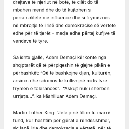
drejtave të njeriut në botë, të cilët do të
mbahen mend dhe do të kujtohen si
personalitete me influencë dhe si frymëzues
në mbrojtje të lirisë dhe demokracisë së vërtetë
edhe për të tjerët – madje edhe përtej kufijve të
vendeve të tyre.
Sa ishte gjallë, Adem Demaçi kërkonte nga
shqiptarët që të përpiqeshin të gjejnë pikën e
përbashkët: “Që të bashkojnë dijen, kulturën,
arsimin dhe sidomos të kultivojnë midis tyre
frymën e tolerancës”. “Askujt nuk i shërben
urrjetja…”, ka këshilluar Adem Demaçi.
Martin Luther King: “Jeta jonë fillon të marrë
fund, kur heshtim për gjërat e rëndësishme”,
siç janë liria dhe demokracia e vërtetë, për të