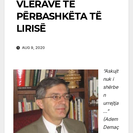
VLERAVE TË
PËRBASHKËTA TË
LIRISË
AUG 9, 2020
“Askujt
nuk i
shërbe
n
urrejtja
…”
(Adem
Demaç