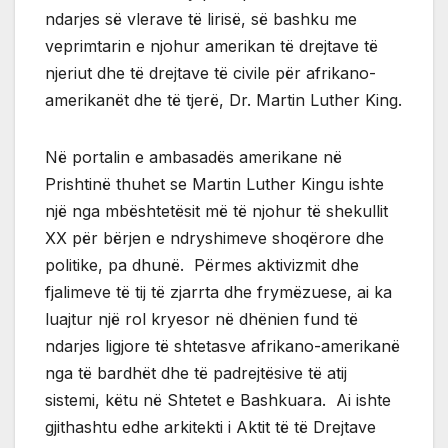
ndarjes së vlerave të lirisë, së bashku me
veprimtarin e njohur amerikan të drejtave të
njeriut dhe të drejtave të civile për afrikano-
amerikanët dhe të tjerë, Dr. Martin Luther King.
Në portalin e ambasadës amerikane në
Prishtinë thuhet se Martin Luther Kingu ishte
një nga mbështetësit më të njohur të shekullit
XX për bërjen e ndryshimeve shoqërore dhe
politike, pa dhunë. Përmes aktivizmit dhe
fjalimeve të tij të zjarrta dhe frymëzuese, ai ka
luajtur një rol kryesor në dhënien fund të
ndarjes ligjore të shtetasve afrikano-amerikanë
nga të bardhët dhe të padrejtësive të atij
sistemi, këtu në Shtetet e Bashkuara. Ai ishte
gjithashtu edhe arkitekti i Aktit të të Drejtave