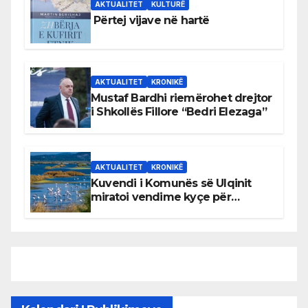
AKTUALITET
KULTURË
Përtej vijave në hartë
AKTUALITET
KRONIKË
Mustaf Bardhi riemërohet drejtor
i Shkollës Fillore “Bedri Elezaga”
AKTUALITET
KRONIKË
Kuvendi i Komunës së Ulqinit
miratoi vendime kyçe për
mbrojtjen e natyrës dhe
menaxhimin e qëndrueshëm të
burimeve më të çmuara