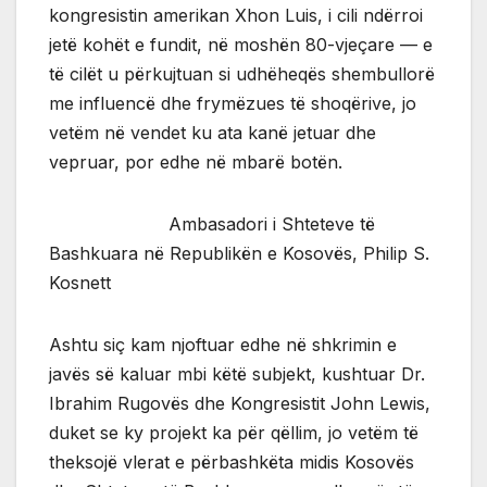
kongresistin amerikan Xhon Luis, i cili ndërroi
jetë kohët e fundit, në moshën 80-vjeçare — e
të cilët u përkujtuan si udhëheqës shembullorë
me influencë dhe frymëzues të shoqërive, jo
vetëm në vendet ku ata kanë jetuar dhe
vepruar, por edhe në mbarë botën.
Ambasadori i Shteteve të
Bashkuara në Republikën e Kosovës, Philip S.
Kosnett
Ashtu siç kam njoftuar edhe në shkrimin e
javës së kaluar mbi këtë subjekt, kushtuar Dr.
Ibrahim Rugovës dhe Kongresistit John Lewis,
duket se ky projekt ka për qëllim, jo vetëm të
theksojë vlerat e përbashkëta midis Kosovës