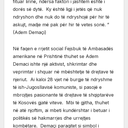
fituar lirinë, ndërsa faktori i jashtëm është i
dorës së dytë. Ky është ligji i jetës që nuk
ndryshon dhe nuk do të ndryshojë për hir të
askujt, madje më pak për hir të vetes sonë. ”
(Adem Demaçi)
Në faqen e rrjetit social Fejsbuk të Ambasadës
amerikane në Prishtinë thuhet se Adem
Demaci ishte një aktivist, shkrimtar dhe
veprimtar i shquar në mbështetje të drejtave të
njeriut. Ai kaloi 28 vjet në burgje të ndryshme
të ish-Jugosllavisë komuniste, si pasojë e
mbrojtjes pasionante të drejtave të shqiptarëve
të Kosovës gjatë viteve. Mbi të gjitha, thuhet
në atë njoftim, ai mbeti kundërshtar i betuar i
politikës së hakmarrjes dhe urrejtjes
kombëtare. Demaçi paraqitet si simbol i