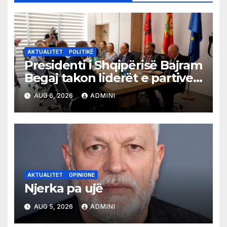
AKTUALITET
POLITIKË
Presidenti i Shqipërisë Bajram
Begaj takon liderët e partive
shqiptare në Ulqin
AUG 6, 2026
ADMINI
AKTUALITET
OPINIONE
Njerka pa ujë
AUG 5, 2026
ADMINI