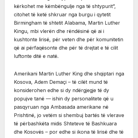
kërkohet me këmbëngulje nga të shtypurit”,
citohet të ketë shkruar nga burgu i qytetit
Birmingham të shtetit Alabama, Martin Luther
Kingu, mbi vlerën dhe rëndësinë që ai i
kushtonte lirisë, për veten dhe për komunitetin
që ai përfaqësonte dhe për të drejtat e të cilit
luftonte ditë e natë.
Amerikani Martin Luther King dhe shqiptari nga
Kosova, Adem Demaçi – të cilët mund të
konsiderohen edhe si dy ndërgjegje të dy
popujve tanë — ishin dy personalitete që u
pasqyruan nga Ambasada amerikane në
Prishtinë, jo vetëm si shembuj bartës të vlerave
të përbashkëta midis Shteteve të Bashkuara
dhe Kosovës – por edhe si ikona të lirisë dhe të