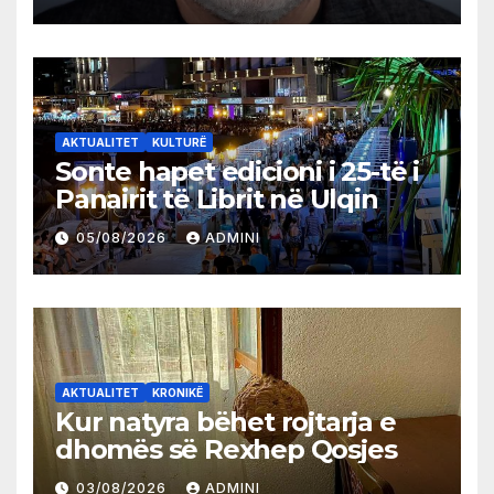
AKTUALITET
KULTURË
Sonte hapet edicioni i 25-të i
Panairit të Librit në Ulqin
05/08/2026
ADMINI
AKTUALITET
KRONIKË
Kur natyra bëhet rojtarja e
dhomës së Rexhep Qosjes
03/08/2026
ADMINI