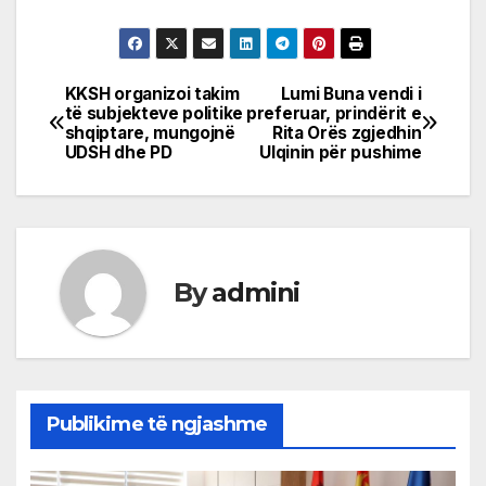
KKSH organizoi takim
Lumi Buna vendi i
Post
të subjekteve politike
preferuar, prindërit e
shqiptare, mungojnë
Rita Orës zgjedhin
navigation
UDSH dhe PD
Ulqinin për pushime
By
admini
Publikime të ngjashme