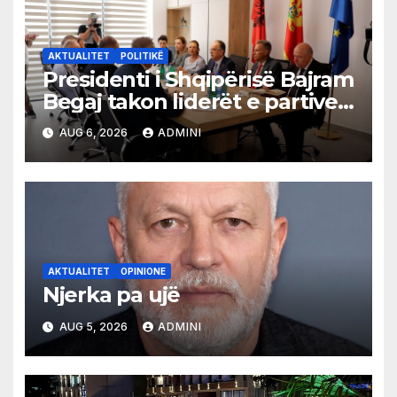
AKTUALITET
POLITIKË
Presidenti i Shqipërisë Bajram
Begaj takon liderët e partive
shqiptare në Ulqin
AUG 6, 2026
ADMINI
AKTUALITET
OPINIONE
Njerka pa ujë
AUG 5, 2026
ADMINI