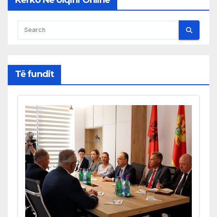
Kërko Në Ulqini Online
Të fundit