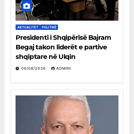
AKTUALITET
POLITIKË
Presidenti i Shqipërisë Bajram
Begaj takon liderët e partive
shqiptare në Ulqin
06/08/2026
ADMINI