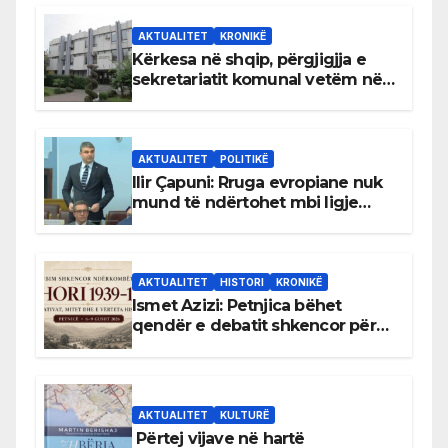
AKTUALITET
KRONIKË
Kërkesa në shqip, përgjigjja e
sekretariatit komunal vetëm në
gjuhën malazeze
AKTUALITET
POLITIKË
Ilir Çapuni: Rruga evropiane nuk
mund të ndërtohet mbi ligje
antikushtetuese
AKTUALITET
HISTORI
KRONIKË
Ismet Azizi: Petnjica bëhet
qendër e debatit shkencor për
Bihorin gjatë viteve 1939–1948
AKTUALITET
KULTURË
Përtej vijave në hartë