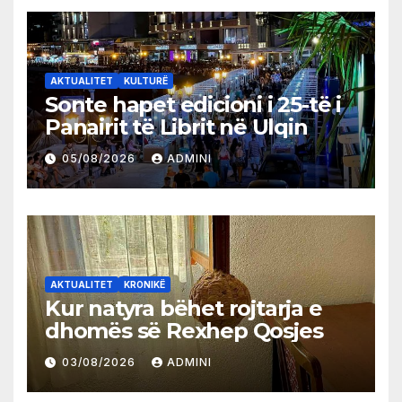
AKTUALITET
KULTURË
Sonte hapet edicioni i 25-të i
Panairit të Librit në Ulqin
05/08/2026
ADMINI
AKTUALITET
KRONIKË
Kur natyra bëhet rojtarja e
dhomës së Rexhep Qosjes
03/08/2026
ADMINI