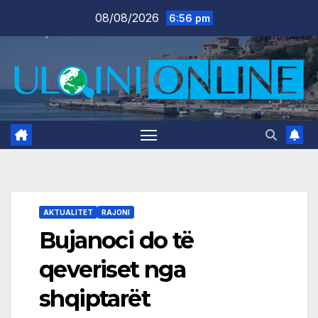
Skip
08/08/2026
6:56 pm
to
content
AKTUALITET
RAJONI
Bujanoci do të
qeveriset nga
shqiptarët