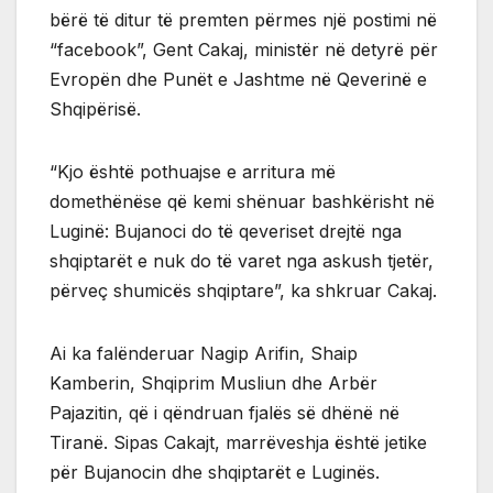
bërë të ditur të premten përmes një postimi në
“facebook”, Gent Cakaj, ministër në detyrë për
Evropën dhe Punët e Jashtme në Qeverinë e
Shqipërisë.
“Kjo është pothuajse e arritura më
domethënëse që kemi shënuar bashkërisht në
Luginë: Bujanoci do të qeveriset drejtë nga
shqiptarët e nuk do të varet nga askush tjetër,
përveç shumicës shqiptare”, ka shkruar Cakaj.
Ai ka falënderuar Nagip Arifin, Shaip
Kamberin, Shqiprim Musliun dhe Arbër
Pajazitin, që i qëndruan fjalës së dhënë në
Tiranë. Sipas Cakajt, marrëveshja është jetike
për Bujanocin dhe shqiptarët e Luginës.