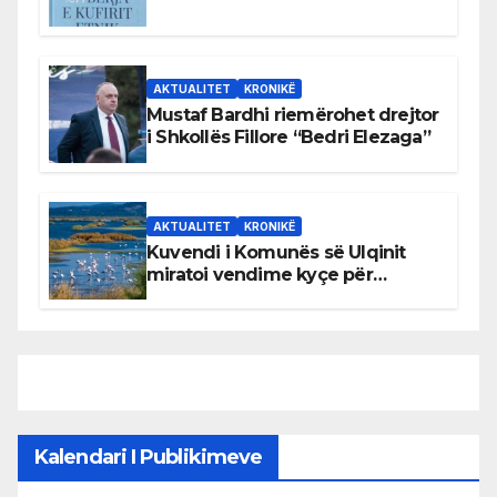
AKTUALITET
KRONIKË
Mustaf Bardhi riemërohet drejtor
i Shkollës Fillore “Bedri Elezaga”
AKTUALITET
KRONIKË
Kuvendi i Komunës së Ulqinit
miratoi vendime kyçe për
mbrojtjen e natyrës dhe
menaxhimin e qëndrueshëm të
burimeve më të çmuara
Kalendari I Publikimeve