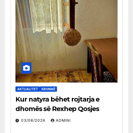
AKTUALITET
KRONIKË
Kur natyra bëhet rojtarja e
dhomës së Rexhep Qosjes
03/08/2026
ADMINI