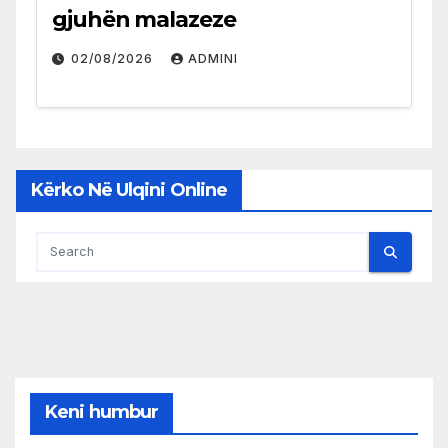
gjuhën malazeze
02/08/2026
ADMINI
Kërko Në Ulqini Online
Keni humbur