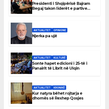
Presidenti i Shqipërisë Bajram
Begaj takon liderët e partive
shqiptare në Ulqin
AKTUALITET
OPINIONE
Njerka pa ujë
AKTUALITET
KULTURË
Sonte hapet edicioni i 25-të i
Panairit të Librit në Ulqin
AKTUALITET
KRONIKË
Kur natyra bëhet rojtarja e
dhomës së Rexhep Qosjes