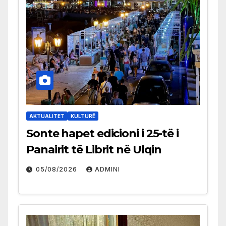
AKTUALITET
KULTURË
Sonte hapet edicioni i 25-të i
Panairit të Librit në Ulqin
05/08/2026
ADMINI