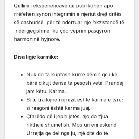
Qëllimi i eksperiencave që publikohen apo
rrëfehen synon integrimin e njeriut drejt dritës
së dashurisë, për të ndërtuar një ‘ekzistencë të
ndërgjegjshme, ku çdo veprim pasqyron
harmoninë hyjnore.
Disa ligje karmike:
Nuk do ta kuptosh kurrë dëmin që i ke
bërë dikujt derisa ta pësosh vetë. Prandaj
jam këtu. Karma.
Si të trajtojnë njerëzit është karma e tyre;
si reagoni është karma juaj.
Çfarëdo që i jepni jetës, ajo do t’jua
rikthejë shumëfish. Mos urreni askënd.
Urrejtja që del nga ju, një ditë do të