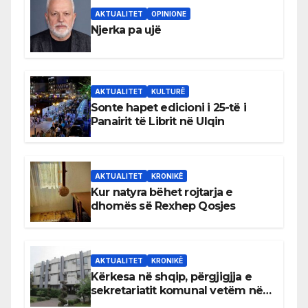
AKTUALITET
OPINIONE
Njerka pa ujë
AKTUALITET
KULTURË
Sonte hapet edicioni i 25-të i
Panairit të Librit në Ulqin
AKTUALITET
KRONIKË
Kur natyra bëhet rojtarja e
dhomës së Rexhep Qosjes
AKTUALITET
KRONIKË
Kërkesa në shqip, përgjigjja e
sekretariatit komunal vetëm në
gjuhën malazeze