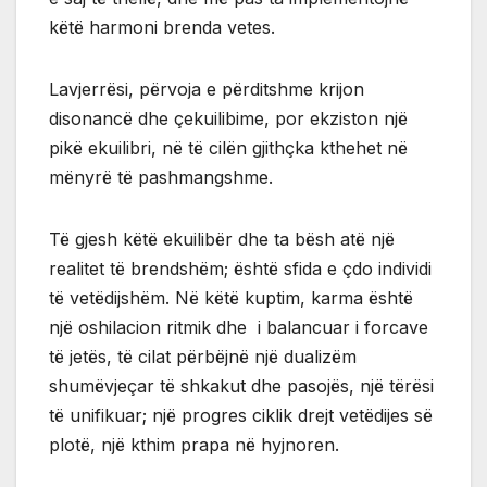
këtë harmoni brenda vetes.
Lavjerrësi, përvoja e përditshme krijon
disonancë dhe çekuilibime, por ekziston një
pikë ekuilibri, në të cilën gjithçka kthehet në
mënyrë të pashmangshme.
Të gjesh këtë ekuilibër dhe ta bësh atë një
realitet të brendshëm; është sfida e çdo individi
të vetëdijshëm. Në këtë kuptim, karma është
një oshilacion ritmik dhe i balancuar i forcave
të jetës, të cilat përbëjnë një dualizëm
shumëvjeçar të shkakut dhe pasojës, një tërësi
të unifikuar; një progres ciklik drejt vetëdijes së
plotë, një kthim prapa në hyjnoren.