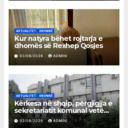
AKTUALITET
KRONIKË
Kur natyra bëhet rojtarja e
dhomës së Rexhep Qosjes
03/08/2026
ADMINI
AKTUALITET
KRONIKË
Kërkesa në shqip, përgjigjja e
sekretariatit komunal vetëm
në gjuhën malazeze
02/08/2026
ADMINI