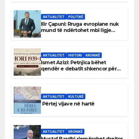
AKTUALITET
POLITIKË
Ilir Çapuni: Rruga evropiane nuk
mund të ndërtohet mbi ligje
antikushtetuese
AKTUALITET
HISTORI
KRONIKË
Ismet Azizi: Petnjica bëhet
qendër e debatit shkencor për
Bihorin gjatë viteve 1939–1948
AKTUALITET
KULTURË
Përtej vijave në hartë
AKTUALITET
KRONIKË
Mustaf Bardhi riemërohet drejtor