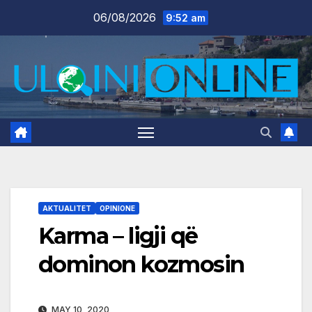
Skip
06/08/2026
9:52 am
to
content
AKTUALITET
OPINIONE
Karma – ligji që
dominon kozmosin
MAY 10, 2020