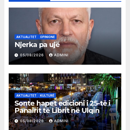
AKTUALITET
OPINIONE
Njerka pa ujë
05/08/2026
ADMINI
AKTUALITET
KULTURË
Sonte hapet edicioni i 25-të i
Panairit të Librit në Ulqin
05/08/2026
ADMINI