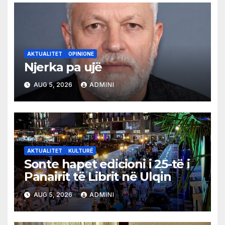
AKTUALITET
OPINIONE
Njerka pa ujë
AUG 5, 2026
ADMINI
AKTUALITET
KULTURË
Sonte hapet edicioni i 25-të i
Panairit të Librit në Ulqin
AUG 5, 2026
ADMINI