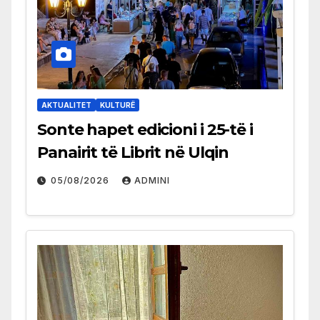
AKTUALITET
KULTURË
Sonte hapet edicioni i 25-të i
Panairit të Librit në Ulqin
05/08/2026
ADMINI