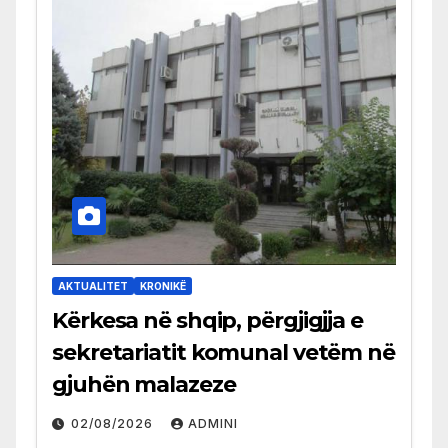
AKTUALITET
KRONIKË
Kërkesa në shqip, përgjigjja e
sekretariatit komunal vetëm në
gjuhën malazeze
02/08/2026
ADMINI