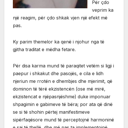
Për çdo
veprim ka
një reagim, për çdo shkak vjen një efekt më
pas.
Ky parim themelor ka qenë i njohur nga të
gjitha traditat e mëdha fetare.
Për disa karma mund të paraqitet vetëm si ligji i
paepur i shkakut dhe pasojës, e cila e lidh
njeriun me rrotën e dhembjes dhe mjerimit, që
dominon të tërë ekzistencën (ose më mirë,
ekzistencat e njëpasnjëshme) duke imponuar
shpagimin e gabimeve të bëra; por ata që dinë
se si të shohin përtej manifestimeve
sipërfaqësore mund të perceptojnë harmoninë
e saj të thellë, dhe më pas ta implementojnë