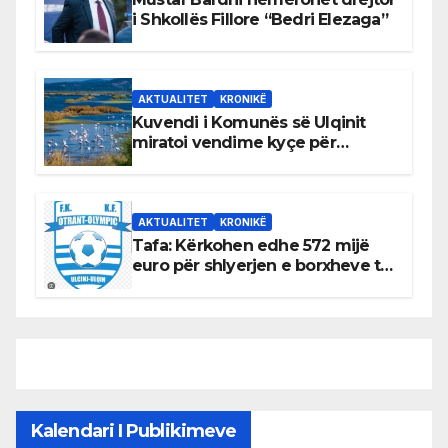
i Shkollës Fillore “Bedri Elezaga”
AKTUALITET
KRONIKË
Kuvendi i Komunës së Ulqinit
miratoi vendime kyçe për
mbrojtjen e natyrës dhe
menaxhimin e qëndrueshëm të
burimeve më të çmuara
AKTUALITET
KRONIKË
Tafa: Kërkohen edhe 572 mijë
euro për shlyerjen e borxheve të
KF Otrant – Salaj kërkoi sqarime
nga drejtuesit e klubit
Kalendari I Publikimeve