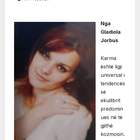
Nga
Gladiola
Jorbus
Karma
është ligji
universal i
tendencës
së
ekuilibrit
predomin
ues në të
gjithë
kozmosin.