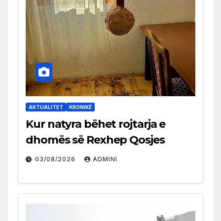
AKTUALITET
KRONIKË
Kur natyra bëhet rojtarja e
dhomës së Rexhep Qosjes
03/08/2026
ADMINI