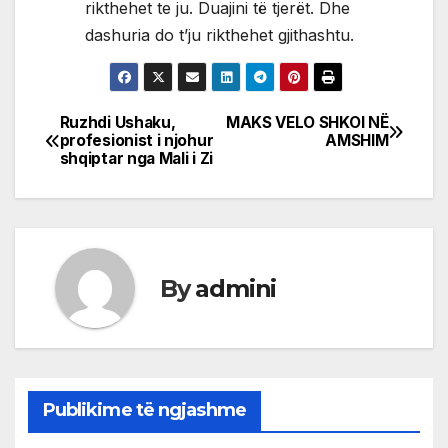
rikthehet te ju. Duajini të tjerët. Dhe
dashuria do t’ju rikthehet gjithashtu.
Ruzhdi Ushaku,
MAKS VELO SHKOI NË
Post
profesionist i njohur
AMSHIM
shqiptar nga Mali i Zi
navigation
By
admini
Publikime të ngjashme