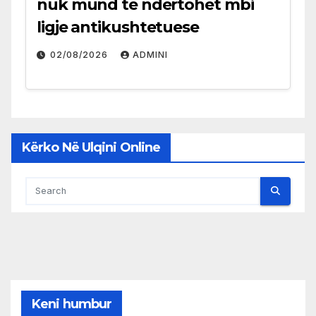
nuk mund të ndërtohet mbi
ligje antikushtetuese
02/08/2026
ADMINI
Kërko Në Ulqini Online
Keni humbur