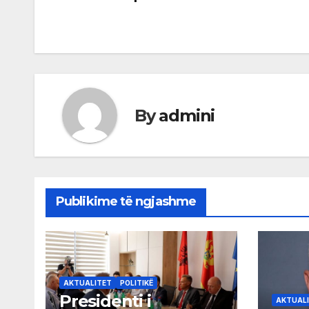
navigation
By
admini
Publikime të ngjashme
AKTUALITET
POLITIKË
Presidenti i
AKTUAL