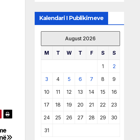
të burimeve më
të çmuara
Kalendari I Publikimeve
August 2026
M
T
W
T
F
S
S
1
2
3
4
5
6
7
8
9
10
11
12
13
14
15
16
17
18
19
20
21
22
23
24
25
26
27
28
29
30
hme
31
 në