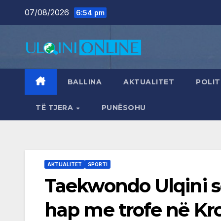
Skip
07/08/2026
6:54 pm
to
content
BALLINA
AKTUALITET
POLIT
TË TJERA
PUNËSOHU
AKTUALITET
SPORTI
Taekwondo Ulqini se
hap me trofe në Kr