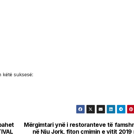
 këtë suksesë:
bahet
Mërgimtari ynë i restoranteve të fams
TIVAL
në Nju Jork, fiton çmimin e vitit 2019