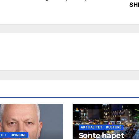
SH
AKTUALITET
KULTURË
Sonte hapet
ITET
OPINIONE