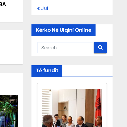
BA
« Jul
Kërko Në Ulqini Online
Të fundit