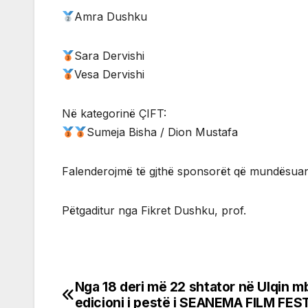
Amra Dushku
Sara Dervishi
Vesa Dervishi
Në kategorinë ÇIFT:
Sumeja Bisha / Dion Mustafa
Falenderojmë të gjthë sponsorët që mundësuan
Pëtgaditur nga Fikret Dushku, prof.
Nga 18 deri më 22 shtator në Ulqin m
Post
edicioni i pestë i SEANEMA FILM FES