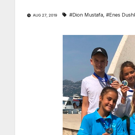
#Dion Mustafa
,
#Enes Dush
AUG 27, 2019