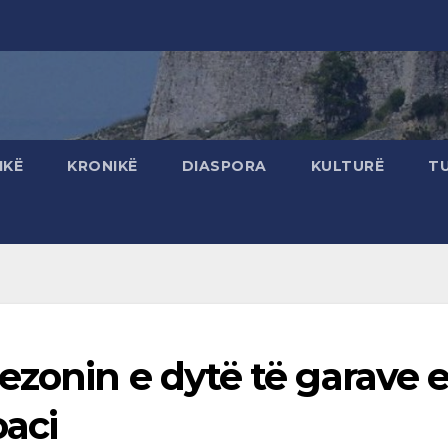
IKË
KRONIKË
DIASPORA
KULTURË
T
zonin e dytë të garave 
oaci