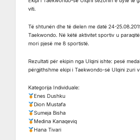
Ekipi i Taekwondo-së Ulqini sezonin e dytë të g
viti.
Të shtunën dhe të dielen me datë 24-25.08.201
Taekwondo. Në këtë aktivitet sportiv u paraqit
mori pjesë me 8 sportistë.
Rezultati për ekipin nga Ulqini ishte: pesë medalj
përgjithshme ekipi i Taekwondo-së Ulqini zuri ve
Kategorija Individuale:
Enes Dushku
Dion Mustafa
Sumeja Bisha
Medina Kanaqeviq
Hana Tivari