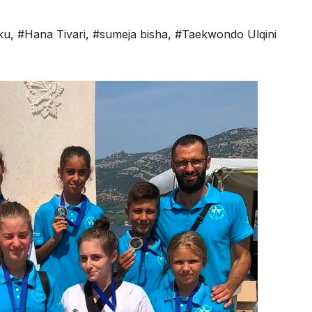
ku
,
#Hana Tivari
,
#sumeja bisha
,
#Taekwondo Ulqini