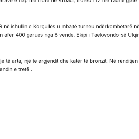
arave e hap me trofe në Kroaci, trofeu i 17 me radhë gjatë k
9 në ishullin e Korçullës u mbajtë turneu ndërkombëtarë n
ën afër 400 garues nga 8 vende. Ekipi i Taekwondo-së Ulqin
e të arta, një të argjendit dhe katër të bronzit. Në rënditjen
ndin e tretë .