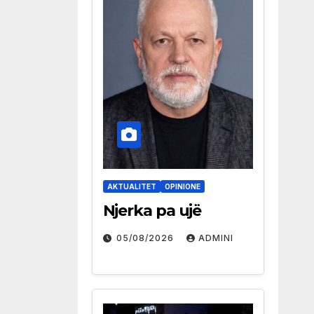
AKTUALITET
OPINIONE
Njerka pa ujë
05/08/2026
ADMINI